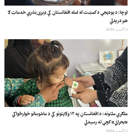
اوچا: د بودیجې د کمښت له امله افغانستان کې ډېری بشري خدمات لا
هم درېدلي
5 اگست 2026
ملګري ملتونه: د افغانستان په ۱۲ ولایتونو کې د ماشومانو خوارځواکي
«بحراني» کچې ته رسېدلې
5 اگست 2026