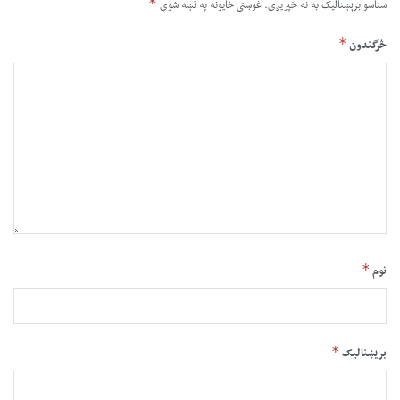
*
ستاسو برېښناليک به نه خپريږي.
غوښتى ځایونه په نښه شوي
*
څرگندون
*
نوم
*
بریښنالیک