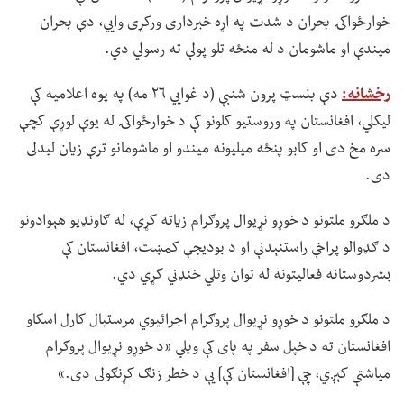
خوارځواکۍ بحران د شدت په اړه خبرداری ورکړی وايي، دې بحران
میندې او ماشومان د له منځه تلو پولې ته رسولي دي.
رخشانه:
دې بنسټ پرون شنبې (د غوايي ۲۶ مه) په یوه اعلامیه کې
لیکلي، افغانستان په وروستیو کلونو کې د خوارځواکۍ له یوې لوړې کچې
سره مخ دی او کابو پنځه میلیونه میندو او ماشومانو ترې زیان لیدلی
دی.
د ملګرو ملتونو د خوړو نړیوال پروګرام زیاته کړې، له ګاونډیو هېوادونو
د ګډوالو پراخې راستنېدنې او د بودیجې کمښت، افغانستان کې
بشردوستانه فعالیتونه له توان وتلي خنډني کړي دي.
د ملګرو ملتونو د خوړو نړیوال پروګرام اجرائیوي مرستیال کارل اسکاو
افغانستان ته د خپل سفر په پای کې ویلي «د خوړو نړیوال پروګرام
میاشتې کېږي، چې [افغانستان کې] یې د خطر زنګ کړنګولی دی.»