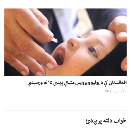
افغانستان کې د پولیو ویرویس مثبتې پېښې ۱۵ ته ورسېدې
4 اگست 2026
ځواب دلته پرېږدئ