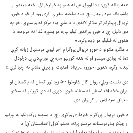
هغه زیاته کړې: «دا اوونۍ مې له هغو په خوارځواکۍ اخته میندو او
ماشومانو سره ولیدل، چې دوه ساعته سفر یې کړی وو، تر څو د خوړو
نړیوال پروګرام تر ملاتړ لاندې د درملنې یوه مرکز ته ورسېږي، خو په
دې دلیل، چې د خوړو وړاندې کولو لپاره مو بشپړه غذا نه درلوده، د
هغوی له قبلولو مو ډډه وکړه.»
د ملګرو ملتونو د خوړو نړیوال پروګرام اجرائیوي مرستیال زیاته کړې
«ما له یوازې میندو او له هغه کورنیو سره چې نوزېږدي یې درلودل
لیدنه وکړه، هغوی، خوړو، سرپناه، امنیت او بېړني ملاتړ ته اړتیا لري.»
دې بنسټ ویلي، روان کال شاوخوا ۵۰۰ زره نور کسان له پاکستان او
ایران څخه افغانستان ته ستانه شوي، ډېری له دې کورنیو له سختو
ستونزو سره لاس او ګرېوان دي.
د خوړو نړیوال پروګرام خبرداری ورکړی، چې د بسپنه ورکوونکو له بېړنیو
او چټکو بشردوستانه مرستو پرته، «نشو کولی [افغانستان کې] د
میلیونونه میندو او ماشومانو لپاره د یو انساني ناورین د رامنځ ته کېدو