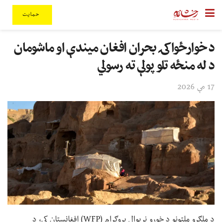
حمایت
د خوارځواکۍ بحران افغان میندې او ماشومان
د له منځه تلو پولې ته رسولي
17 مې 2026
د ملګرو ملتونو د خوړو نړیوال پروګرام (WFP) افغانستان کې، د