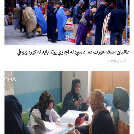
طالبان: ښځه عورت ده، د مېړه له اجازې پرته باید له کوره ونوځي
6 اگست 2026