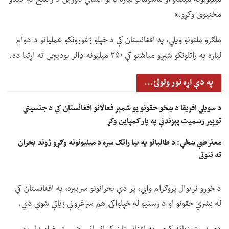
مخنیوی وکړو.»
ملګرو ملتونو ویلي، په افغانستان کې د خپلو ژغورونکو عملیاتو د دوام
لپاره په راتلونکو شپږو میاشتو کې ۳۵۰ میلیونه ډالر بودیجې ته اړتیا ده.
په دې اړه نور ولولئ...
د سویلي افریقا د ښځو حقونو یو شمېر فعالانو افغانستان کې د جنسیتي
توپیر رسمیت پېزندنې په پار کمپاین وکړ
معترضې ښځې: د طالبانو په بیا راتګ سره د میلیونونه وګړو ژوند بحران
ته ننوتی
د خوړو نړیوال پروګرام وايي، پر دې بحرانونو سربېره، په افغانستان کې
له بشري حقونو او د رسنیو له خپلواکۍ هم سرغړونې زیاتې شوې دي.