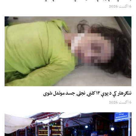
6 اگست 2026
ننګرهار کې د یوې ۱۲ کلنۍ نجلۍ جسد موندل شوی
6 اگست 2026