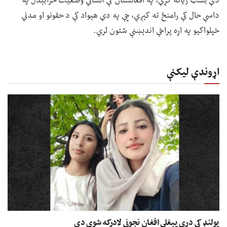
دې بسټ زیاته کړې، په افغانستان کې انساني وضعیت خرابېدل په
داسې حال کې رامنځ ته کېږي، چې په دې هېواد کې د حقونو او مدني
خپلواکیو په اړه پراخې اندېښنې شتون لري.
اړوندې لیکنې
پولنډ کې درې پېغلې افغان نجونې لادرکه شوې دي