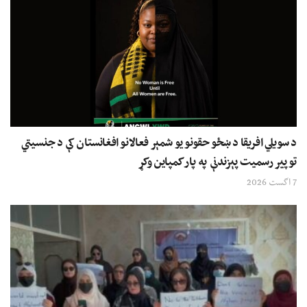
د سویلي افریقا د ښځو حقونو یو شمېر فعالانو افغانستان کې د جنسیتي
توپیر رسمیت پېزندنې په پار کمپاین وکړ
7 اگست 2026