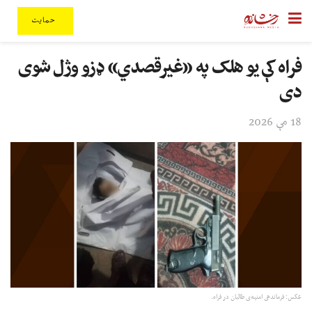
حمایت
فراه کې یو هلک په «غیرقصدي» ډزو وژل شوی
دی
18 مې 2026
عکس: فرماندهی امنیه‌ی طالبان در فراه.