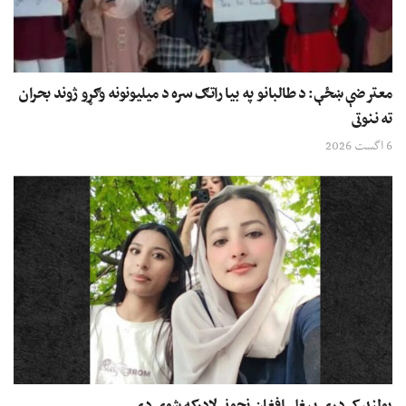
معترضې ښځې: د طالبانو په بیا راتګ سره د میلیونونه وګړو ژوند بحران
ته ننوتی
6 اگست 2026