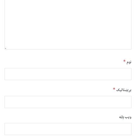
*
نوم
*
بریښنالیک
ویب پاڼه