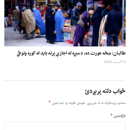
طالبان: ښځه عورت ده، د مېړه له اجازې پرته باید له کوره ونوځي
6 اگست 2026
ځواب دلته پرېږدئ
*
ستاسو برېښناليک به نه خپريږي.
غوښتى ځایونه په نښه شوي
*
څرگندون