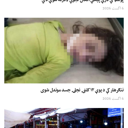
پولنډ کې درې پېغلې افغان نجونې لادرکه شوې دي
6 اگست 2026
ننګرهار کې د یوې ۱۲ کلنۍ نجلۍ جسد موندل شوی
6 اگست 2026