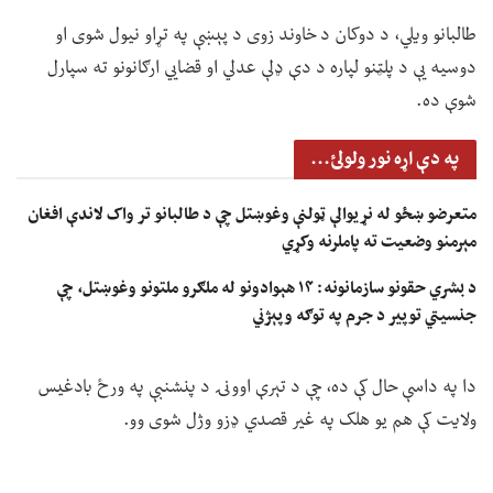
طالبانو ویلي، د دوکان د خاوند زوی د پېښې په تړاو نیول شوی او
دوسیه یې د پلټنو لپاره د دې ډلې عدلي او قضايي ارګانونو ته سپارل
شوې ده.
په دې اړه نور ولولئ...
متعرضو ښځو له نړیوالې ټولنې وغوښتل چې د طالبانو تر واک لاندې افغان
مېرمنو وضعیت ته پاملرنه وکړي
د بشري حقونو سازمانونه: ۱۴ هېوادونو له ملګرو ملتونو وغوښتل، چې
جنسیتي توپير د جرم په توګه وپېژني
دا په داسې حال کې ده، چې د تېرې اوونۍ د پنشنبې په ورځ بادغیس
ولایت کې هم یو هلک په غیر قصدي ډزو وژل شوی وو.