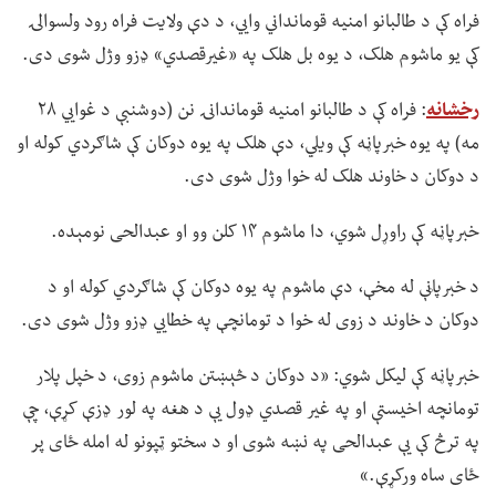
فراه کې د طالبانو امنیه قومانداني وايي، د دې ولایت فراه رود ولسوالۍ
کې یو ماشوم هلک، د یوه بل هلک په «غیرقصدي» ډزو وژل شوی دی.
رخشانه
: فراه کې د طالبانو امنیه قوماندانۍ نن (دوشنبې د غوايي ۲۸
مه) په یوه خبرپاڼه کې ویلي، دې هلک په یوه دوکان کې شاګردي کوله او
د دوکان د خاوند هلک له خوا وژل شوی دی.
خبرپاڼه کې راوړل شوي، دا ماشوم ۱۴ کلن وو او عبدالحی نومېده.
د خبرپاڼې له مخې، دې ماشوم په یوه دوکان کې شاګردي کوله او د
دوکان د خاوند د زوی له خوا د تومانچې په خطايي ډزو وژل شوی دی.
خبرپاڼه کې لیکل شوي: «د دوکان د څېښتن ماشوم زوی، د خپل پلار
تومانچه اخیستې او په غیر قصدي ډول یې د هغه په لور ډزې کړې، چې
په ترڅ کې یې عبدالحی په نښه شوی او د سختو ټپونو له امله ځای پر
ځای ساه ورکړې.»