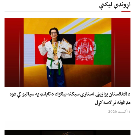
اړوندې لیکنې
د افغانستان یوازینۍ استازې سیکنه بېګزاد د تایلنډ په سیالیو کې دوه
مډالونه تر لاسه کړل
8 اگست 2026