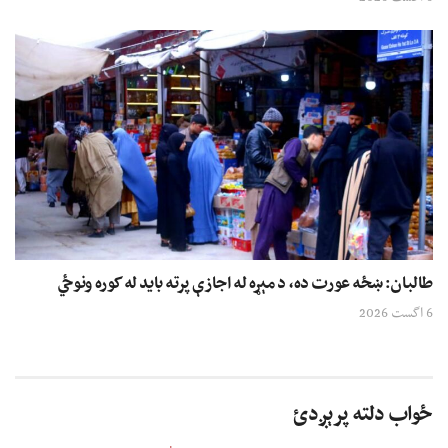
طالبان: ښځه عورت ده، د مېړه له اجازې پرته باید له کوره ونوځي
6 اگست 2026
ځواب دلته پرېږدئ