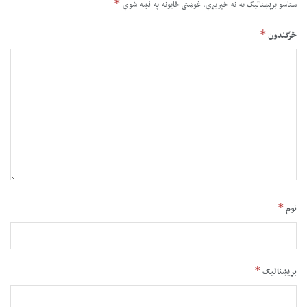
*
ستاسو برېښناليک به نه خپريږي.
غوښتى ځایونه په نښه شوي
*
څرگندون
*
نوم
*
بریښنالیک