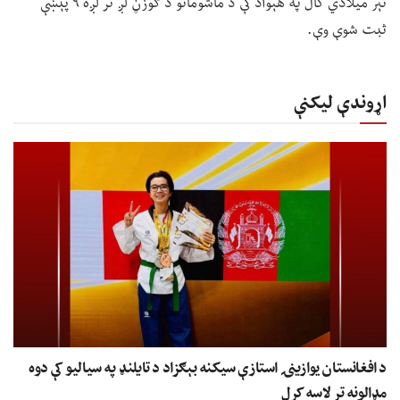
تېر میلادي کال په هېواد کې د ماشومانو د ګوزڼ لږ تر لږه ۹ پېښې
ثبت شوې وې.
اړوندې لیکنې
د افغانستان یوازینۍ استازې سیکنه بېګزاد د تایلنډ په سیالیو کې دوه
مډالونه تر لاسه کړل