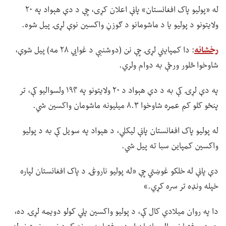
له «پولیو پاک افغانستان» پاڼې اعلان کړی، چې د دې هېواد په ۲۰
ولایتونو د پولیو یا د ماشومانو د ګوزڼ واکسین نوې لړۍ پیل شوه.
رخشانه
: دا کمپایني لړۍ چې نن (دوشنبې د غوايي ۲۸ مه) پیل شوې،
شاوخوا څلور ورځې به دوام ولري.
په دې لړۍ کې به د دې هېواد د ۲۰ ولایتونو په ۱۹۴ ولسوالیو کې، تر
پنځو کلو کم عمره شاوخوا ۸.۳ میلیونه ماشومان واکسین شي.
له پولیو پاک افغانستان پاڼې لیکلي، د هېواد په سویل کې به د پولیو
واکسین کمپاین سبا ته پیل شي.
دې پاڼې له خلکو غوښتي چې «له پولیو ناروغۍ د پاک افغانستان لپاره
خپله ونډه تر سره کړي.»
دا په روان میلادي کال کې، د پولیو واکسین پلي کولو دویمه لړۍ ده،