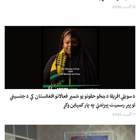
8 اگست 2026
د سویلي افریقا د ښځو حقونو یو شمېر فعالانو افغانستان کې د جنسیتي
توپیر رسمیت پېزندنې په پار کمپاین وکړ
7 اگست 2026