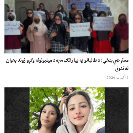
معترضې ښځې: د طالبانو په بیا راتګ سره د میلیونونه وګړو ژوند بحران
ته ننوتی
6 اگست 2026