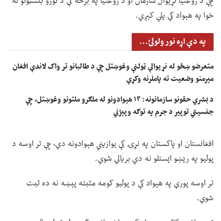
چې د روغتیا نړیوال سازمان او د روغتیا په برخه کې د نورو بنسټونو له
خوا په هېواد کې پلې کېږي.
په دې اړه نور ولولئ...
متعرضو ښځو له نړیوالې ټولنې وغوښتل چې د طالبانو تر واک لاندې افغان
مېرمنو وضعیت ته پاملرنه وکړي
د بشري حقونو سازمانونه: ۱۴ هېوادونو له ملګرو ملتونو وغوښتل، چې
جنسیتي توپير د جرم په توګه وپېژني
افغانستان او پاکستان په نړۍ کې یوازیني هېوادونه دي، چې تر اوسه د
پولیو په ریښو ایستلو نه دي بریالي شوي.
تر اوسه پورې په هېواد کې د پولیو کومه مثبته پېښه نه ده ثبت
شوې.