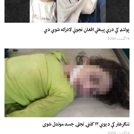
پولنډ کې درې پېغلې افغان نجونې لادرکه شوې دي
6 اگست 2026
ننګرهار کې د یوې ۱۲ کلنۍ نجلۍ جسد موندل شوی
6 اگست 2026