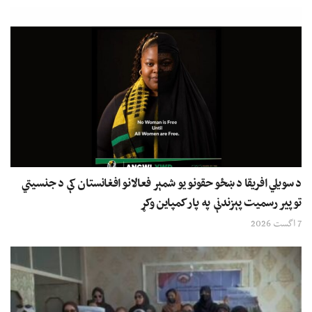
د سویلي افریقا د ښځو حقونو یو شمېر فعالانو افغانستان کې د جنسیتي
توپیر رسمیت پېزندنې په پار کمپاین وکړ
7 اگست 2026