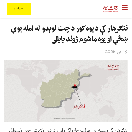
حمایت
ننګرهار کې د یوه کور د چت لوېدو له امله یوې
ښځې او یوه ماشوم ژوند بایللی
19 مې 2026
ننګرهار کې سیمه ییز طالب چارواکي وايي، د دې ولایت اچین ولسوالۍ