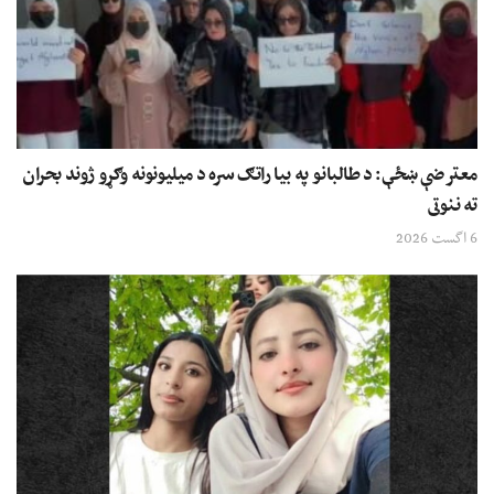
معترضې ښځې: د طالبانو په بیا راتګ سره د میلیونونه وګړو ژوند بحران
ته ننوتی
6 اگست 2026