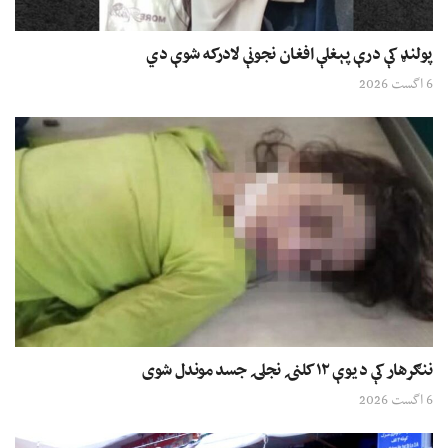
پولنډ کې درې پېغلې افغان نجونې لادرکه شوې دي
6 اگست 2026
ننګرهار کې د یوې ۱۲ کلنۍ نجلۍ جسد موندل شوی
6 اگست 2026