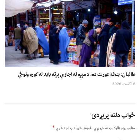
طالبان: ښځه عورت ده، د مېړه له اجازې پرته باید له کوره ونوځي
6 اگست 2026
ځواب دلته پرېږدئ
*
ستاسو برېښناليک به نه خپريږي.
غوښتى ځایونه په نښه شوي