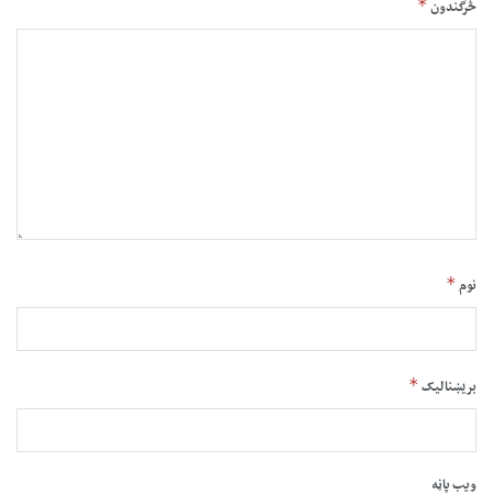
*
څرگندون
*
نوم
*
بریښنالیک
ویب پاڼه