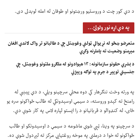
د دې کور چت د وروستیو ورښتونو او طوفان له امله لوېدلی دی.
په دې اړه نور ولولئ...
متعرضو ښځو له نړیوالې ټولنې وغوښتل چې د طالبانو تر واک لاندې افغان
مېرمنو وضعیت ته پاملرنه وکړي
د بشري حقونو سازمانونه: ۱۴ هېوادونو له ملګرو ملتونو وغوښتل، چې
جنسیتي توپير د جرم په توګه وپېژني
په ورته وخت ننګرهار کې دوه محلي سرچینو ویلي، د دې پېښې له
رامنځ ته کېدو وروسته، د سیمې اوسېدونکي له طالب ځواکونو سره یو
ځای، له کنډوالو د قربانیانو د را ایستو لپاره لاس په کار شوي دي.
د سرچینو په وینا، ټپي شوې ماشومه د سیمې د اوسېدونکو او طالب
ځواکونو له خوا د درملنې په موخه روغتیايي مرکز ته لېږدول شوې ده.