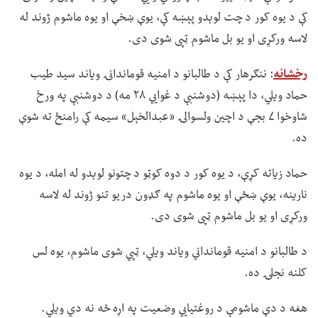
کې د یوه کور د چت لوېدو پېښه کې، یوې ښخې او یوه ماشوم ژوند له
لاسه ورکړی او یو بل ماشوم ټپی شوی دی.
رخشانه
: ننګرهار کې د طالبانو د امنیه قوماندانۍ ویاند سید طیب
حماد ویلي، دا پېښه (دوشنبې د غوايي ۲۸ مه) د دوشنبې په ورځ
شاوخوا ۷ بجې د اچین ولسوالۍ «عبدالخېل» سیمه کې رامنځ ته شوې
ده.
حماد زیاته کړې، د یوه کور د دوه کوټو د چتونو لوېدو له امله، د یوه
نارینه، یوې ښځې او یوه ماشوم په ګډون دریو تنو ژوند له لاسه
ورکړی او یو بل ماشوم ټپی شوی دی.
د طالبانو د امنیه قومانداني ویاند ویلي، ټپي شوی ماشوم، یوه لس
کلنه نجلۍ ده.
هغه د دې ماشومې د روغتیايي وضعیت په اړه څه نه دي ویلي.