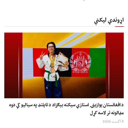
اړوندې لیکنې
د افغانستان یوازینۍ استازې سیکنه بېګزاد د تایلنډ په سیالیو کې دوه
مډالونه تر لاسه کړل
8 اگست 2026