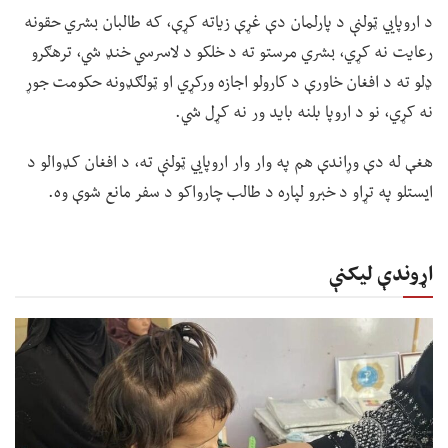
د اروپايي ټولنې د پارلمان دې غړې زیاته کړې، که طالبان بشري حقونه
رعایت نه کړي، بشري مرستو ته د خلکو د لاسرسي خنډ شي، ترهګرو
ډلو ته د افغان خاورې د کارولو اجازه ورکړي او ټولګډونه حکومت جوړ
نه کړي، نو د اروپا بلنه باید ور نه کړل شي.
هغې له دې وړاندې هم په وار وار اروپايي ټولنې ته، د افغان کډوالو د
ایستلو په تړاو د خبرو لپاره د طالب چارواکو د سفر مانع شوې وه.
اړوندې لیکنې