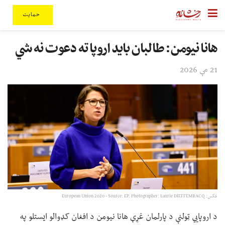
حمایت
هانا نیومن: طالبان باید اروپا ته دعوت نه شي
21 مې 2026
عکس: European Union 2020 - Source: EP. Photographer: Laurie DIEFFEMBACQ
د اروپايي ټولنې د پارلمان غړې هانا نیومن د افغان کډوالو ایستلو په