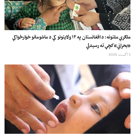
ملګري ملتونه: د افغانستان په ۱۲ ولایتونو کې د ماشومانو خوارځواکي
«بحراني» کچې ته رسېدلې
5 اگست 2026