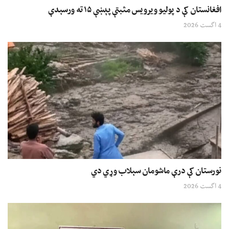
افغانستان کې د پولیو ویرویس مثبتې پېښې ۱۵ ته ورسېدې
4 اگست 2026
نورستان کې درې ماشومان سېلاب وړي دي
4 اگست 2026