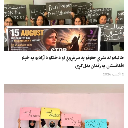
طالبانو له بشري حقونو په سرغړونې او د خلکو د آزادیو په ځپلو
افغانستان په زندان بدل کړی
3 اگست 2026