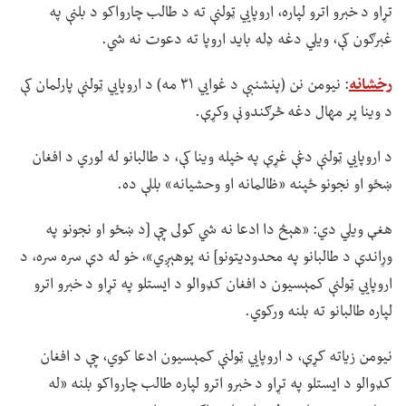
تړاو د خبرو اترو لپاره، اروپايي ټولنې ته د طالب چارواکو د بلنې په
غبرګون کې، ویلي دغه ډله باید اروپا ته دعوت نه شي.
رخشانه
: نیومن نن (پنشنبې د غوايي ۳۱ مه) د اروپايي ټولنې پارلمان کې
د وینا پر مهال دغه څرګندونې وکړې.
د اروپايي ټولنې دغې غړې په خپله وینا کې، د طالبانو له لوري د افغان
ښځو او نجونو ځپنه «ظالمانه او وحشیانه» بللې ده.
هغې ویلي دي: «هېڅ دا ادعا نه شي کولی چې [د ښځو او نجونو په
وړاندې د طالبانو په محدودیتونو] نه پوهېږي»، خو له دې سره سره، د
اروپايي ټولنې کمېسیون د افغان کډوالو د ایستلو په تړاو د خبرو اترو
لپاره طالبانو ته بلنه ورکوي.
نیومن زیاته کړې، د اروپايي ټولنې کمېسیون ادعا کوي، چې د افغان
کډوالو د ایستلو په تړاو د خبرو اترو لپاره طالب چارواکو بلنه «له