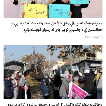
معترضو ښځو له نړیوالې ټولنې د افغان ښځو وضعیت ته د پاملرنې او
افغانستان کې د جنسیتي توپیر پای ته رسولو غوښتنه وکړه
3 اگست 2026
د طالبانو پنځه کلنه واکمنۍ کې له بشري حقونو سرغړونې لا ژورې شوې