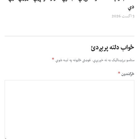
دي
3 اگست 2026
ځواب دلته پرېږدئ
*
ستاسو برېښناليک به نه خپريږي.
غوښتى ځایونه په نښه شوي
*
څرگندون