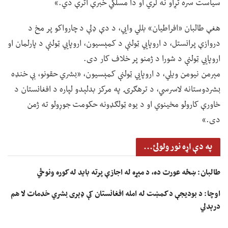
سیاست سره تړاو نه لري او دا مسلکي خبرې اترې دي.»
هغې طالبان «افراطیان» بللي وايي، د دې ډلې د چارواکو پر مخ د
دروازې پرانستل، د اروپايي ټولنې د کمېسیون، اروپايي ټولنې د پارلمان او
اروپايي ټولنې د شورا د ژمنو پر خلاف کار دی.
مېرمن نیومن ویلي، د اروپايي ټولنې کمېسیون، «بشري حقونو، بې خنډه
بشردوستانه لاسرسي، د ترهګرۍ په مرکز بدلېدو لپاره د افغانستان د
خاورې کارولو مخینوي او د یوه ټولګډونه حکومت جوړولو ته ژمن
دی.»
په دې اړه نور ولولئ...
طالبان: ښځه عورت ده، د مېړه له اجازې پرته باید له کوره ونوځي
اوچا: د بودیجې د کمښت له امله افغانستان کې ډېری بشري خدمات لا هم
درېدلي