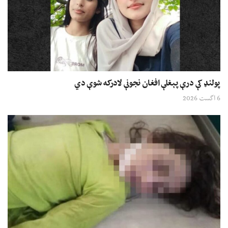
پولنډ کې درې پېغلې افغان نجونې لادرکه شوې دي
6 اگست 2026