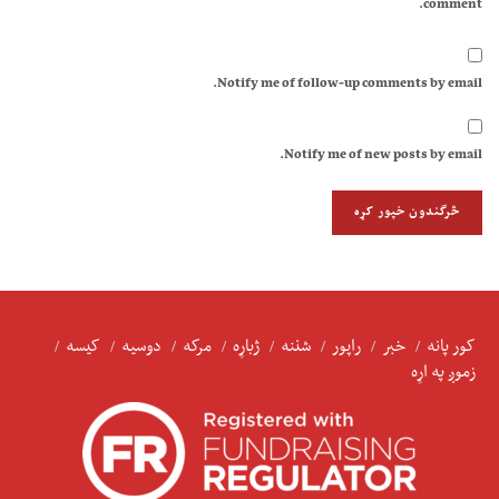
comment.
Notify me of follow-up comments by email.
Notify me of new posts by email.
کور پانه
خبر
راپور
شننه
ژباړه
مرکه
دوسیه
کیسه
زموږ په اړه