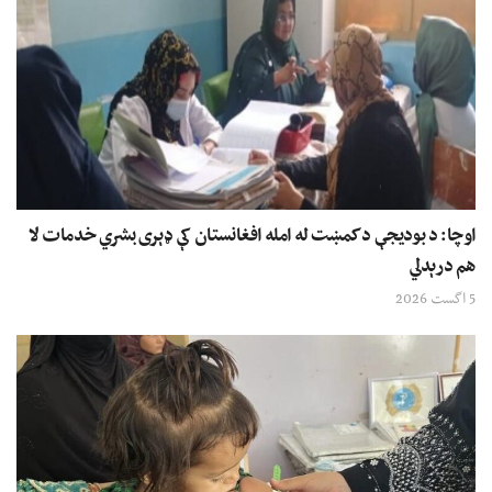
اوچا: د بودیجې د کمښت له امله افغانستان کې ډېری بشري خدمات لا
هم درېدلي
5 اگست 2026