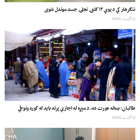
ننګرهار کې د یوې ۱۲ کلنۍ نجلۍ جسد موندل شوی
6 اگست 2026
طالبان: ښځه عورت ده، د مېړه له اجازې پرته باید له کوره ونوځي
6 اگست 2026