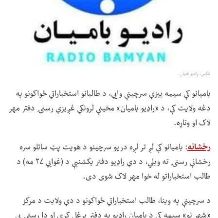
عکس: رادیو بامیان.
بامیانو کې سیمه ییزې سرچینې وايي، د طالبانو استخباراتي ځواکونو په
دغه ولایت کې، د «راډیو بامیان» مخینې لرونکې غږیزې رسنۍ دفتر مهر
لاک او وتاړه.
رخشانه
: بامیانو کې لږ تر لږه دریو سرچینو د هویت پټ ساتلو سره
رخشانې رسنۍ ته ویلي، د دې راډیو دفتر یکشنبې د (غوايي ۲۷ مه) د
طالب استخباراتو له خوا مهر لاک شوی دی.
د سرچینې په وینا، طالب استخباراتي ځواکونو د دې ولایت د مرکز
«شهر نو» سیمه کې د بامیان راډیو په دفتر یرغل کړی او دا رسنۍ یې