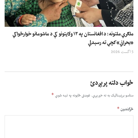
ملګري ملتونه: د افغانستان په ۱۲ ولایتونو کې د ماشومانو خوارځواکي
«بحراني» کچې ته رسېدلې
5 اگست 2026
ځواب دلته پرېږدئ
*
ستاسو برېښناليک به نه خپريږي.
غوښتى ځایونه په نښه شوي
*
څرگندون