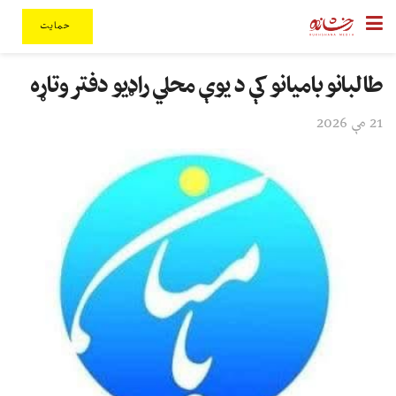
حمایت
طالبانو بامیانو کې د یوې محلي راډیو دفتر وتاړه
21 مې 2026