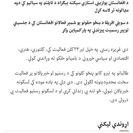
د افغانستان یوازینۍ استازې سیکنه بېګزاد د تایلنډ په سیالیو کې دوه
مډالونه تر لاسه کړل
د سویلي افریقا د ښځو حقونو یو شمېر فعالانو افغانستان کې د جنسیتي
توپیر رسمیت پېزندنې په پار کمپاین وکړ
دې غږیزه رسنۍ په خپل تېر۲۳کلن فعالیت کې، کلتوري، هنري،
اقتصادي او سیاسي خپرونې د بامیانو خلکو ته وړاندې کولې.
طالبانو په تېرو کابو پنځو کلونو کې د رسنیو او خبریالانو پر فعالیت
سخت محدودیتونه لګولي دی. دې ډلې په یاده موده کې لسګونه
خبریالان نیولي، څو تنه یې زنداني کړي او د لسګونو رسنیو فعالیت یې
درولی دی.
اړوندې لیکنې