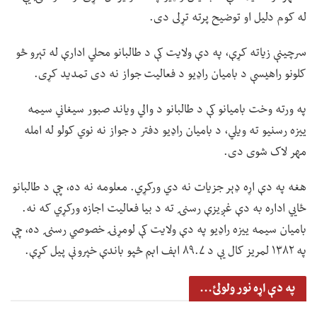
له کوم دلیل او توضیح پرته تړلی دی.
سرچینې زیاته کړې، په دې ولایت کې د طالبانو محلي ادارې له تېرو څو
کلونو راهیسې د بامیان راډیو د فعالیت جواز نه دی تمدید کړی.
په ورته وخت بامیانو کې د طالبانو د والي ویاند صبور سیغاني سیمه
ییزه رسنیو ته ویلي، د بامیان راډیو دفتر د جواز نه نوي کولو له امله
مهر لاک شوی دی.
هغه په دې اړه ډېر جزیات نه دي ورکړي. معلومه نه ده، چې د طالبانو
ځايي اداره به دې غږیزې رسنۍ ته د بیا فعالیت اجازه ورکړي که نه.
بامیان سیمه ییزه راډیو په دې ولایت کې لومړنۍ خصوصي رسنۍ ده، چې
په ۱۳۸۲ لمریز کال یې د ۸۹.۷ اېف اېم څپو باندې خپرونې پیل کړې.
په دې اړه نور ولولئ...