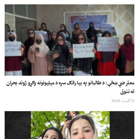
معترضې ښځې: د طالبانو په بیا راتګ سره د میلیونونه وګړو ژوند بحران
ته ننوتی
6 اگست 2026