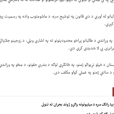
ې په کې ښځې او نجونې له خپلواکیو، فرصتونو او عدالت ته له لاسرسي محر
البانو له لوري د دې قانون په توشېح سره، د ماشومتوب واده په رسمیت پېژ
کېږي.
 وړاندې د طالبانو پراخو محدودیتونو ته په اشارې ویلي، د زوجینو جلاوال
برابرۍ یې لا شدیدې کړې دي.
نستان د خپلو نړیوالو ژمنو، په ځانګړې توګه د بشري حقونو، د ښځو په وړاندې
نو د ساتنې ژمنو په عملي کولو مکلف دی.
ا راتګ سره د میلیونونه وګړو ژوند بحران ته ننوتی