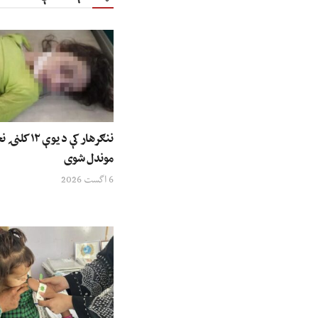
ننګرهار کې د ی
موندل شوی
6 اگست 2026