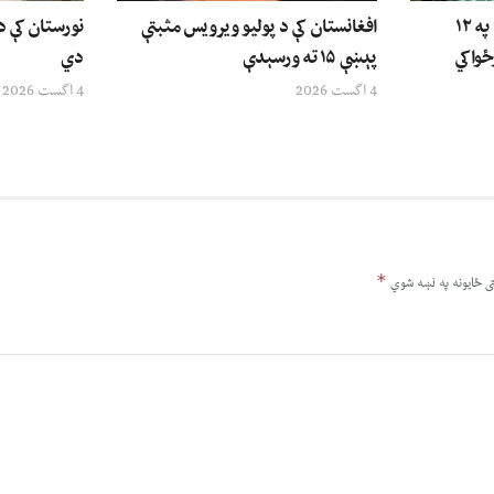
ملګري ملتونه: د افغانستان په ۱۲
افغانستان کې د پولیو ویرویس مثبتې
نورستان کې 
ځواکي
پېښې ۱۵ ته ورسېدې
دي
4 اگست 2026
4 اگست 2026
*
ى ځایونه په نښه شوي