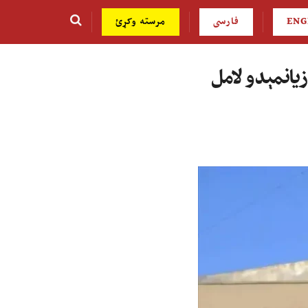
ENG
فارسی
مرسته وکړئ
زیانمېدو لامل