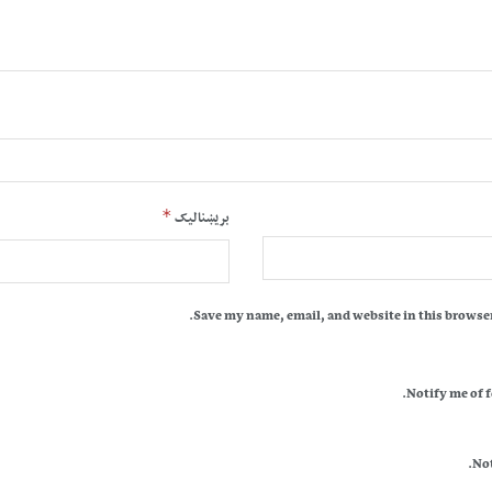
*
بریښنالیک
Save my name, email, and website in this browser
Notify me of 
Not