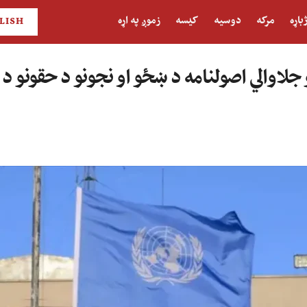
باړه
مرکه
دوسیه
کیسه
زموږ په اړه
LISH
 جلاوالي اصولنامه د ښځو او نجونو د حقونو د 