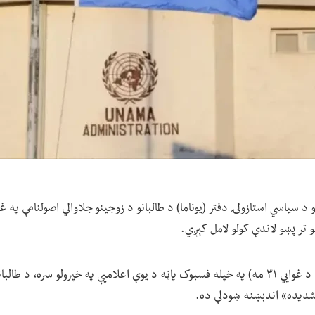
 د سیاسي استازولۍ دفتر (یوناما) د طالبانو د زوجینو جلاوالي اصولنامې په غ
 تر پښو لاندې کولو لامل کېږي.
: یوناما نن (پنشنبې د غوايي ۳۱ مه) په خپله فسبوک پاڼه د یوې اعلامیې په خپرولو سره، 
«شدیده» اندېښنه ښودلې ده.