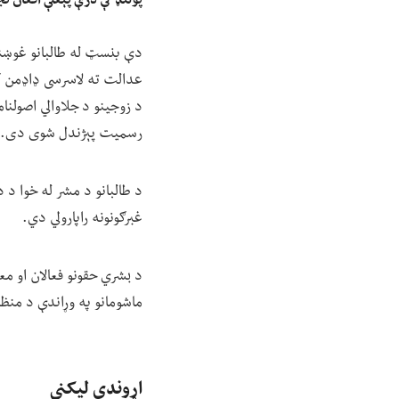
پولنډ کې درې پېغلې افغان ن
دې بنسټ له طالبانو غوښتي،
عدالت ته لاسرسی ډاډمن کول
د زوجینو د جلاوالي اصولنا
رسمیت پېژندل شوی دی.
د طالبانو د مشر له خوا د 
غبرګونونه راپارولي دي.
د بشري حقونو فعالان او م
ماشومانو په وړاندې د منظم 
اړوندې لیکنې