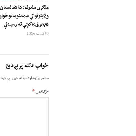
ولایتونو کې د ماشومانو خوار
«بحراني» کچې ته رسېدلې
5 اگست 2026
ځواب دلته پرېږدئ
ستاسو برېښناليک به نه خپريږي.
غوښت
*
څرگندون