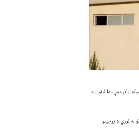
برګون کې ویلي، دا قانون د
د طالبانو له لوري د زوجینو