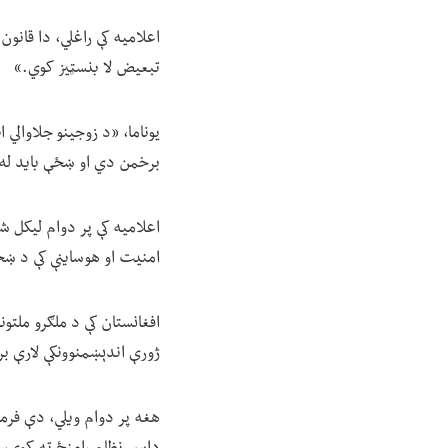
اعلامیه کې راغلي، دا قانون
تبعیض لا بنسټیز کوي.»
یوناما، «د زوجینو جلاوالي 
برخمن دي او ښځې باید له م
اعلامیه کې پر دوام لیکل 
امنیت او هوساینې کې د ښځ
افغانستان کې د ملګرو ملتو
ژورې اندېښمنوونکې لارې بر
هغه پر دوام ویلي، دې فرما