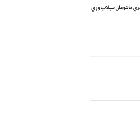
درې ماشومان سېلاب وړي