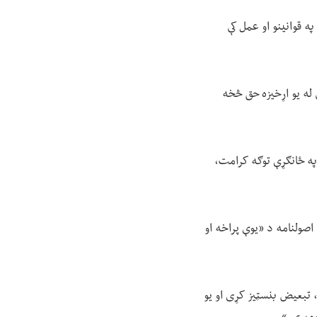
په قوانینو او عمل کې
ې له یو اړخیزه حق څخه
ه ځانګړې توګه کرامت،
اصولنامه د «یوې پراخه او
، تبعیض بنسټیز کړی او یو