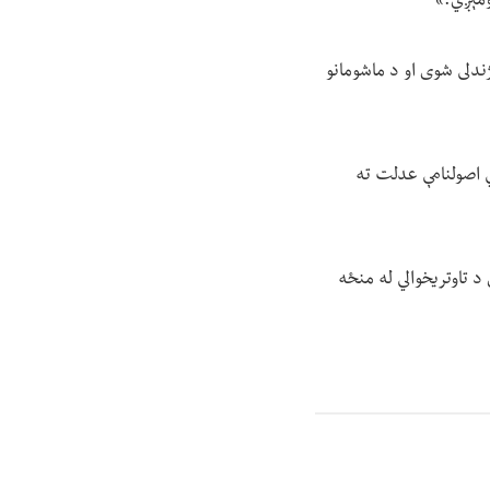
ومېږي.»
ندلی شوی او د ماشومانو
ي اصولنامې عدلت ته
 د تاوتریخوالي له منځه