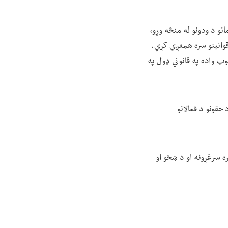
نو د ودونو له منځه وړو،
قوانینو سره همغږي کړي.
وب واده په قانوني ډول په
حقونو د فعالانو
ه سرغړونه او د ښځو او