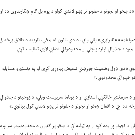
 «د ښځو او نجونو د حقونو تر پښو لاندې کولو د یوه بل ګام ښکارندوی ده او 
اصولنامه» «نابرابري» بللې وايي، د دې قانون له مخې، نارینه د طلاق برخه ک
ېړه د جلاوالي لپاره پېچلې او محدودونکې قضايي لارې تعقیب کړي.
شوي «دې ډول وضعیت جوړښتي تبعیض پیاوړی کړی او په بنسټیزو مسایلو، پ
و خپلواکي محدودوي.»
نو د سرمنشي ځانګړي استازي او د یوناما سرپرست ویلي، د زوجینو د جلاوالي 
خه ده، چې د افغان ښځو او نجونو د حقونو تر پښو لاندې کول بیانوي.»
ن د نجونو پر زده کړه او په ټولنه کې د ښځو پر ګډون د محدودیتونو سربېره