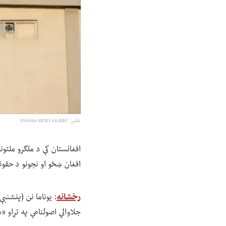
عکس: UNAMA NEWS via BBC
افغانستان کې د ملګرو ملتونو
افغان ښځو او نجونو د حقونو
رخشانه
جلاوالي اصولنامې په تړاو 