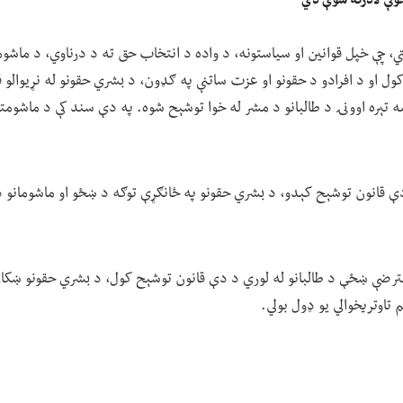
جونې لادرکه شوې دي
 چې خپل قوانین او سیاستونه، د واده د انتخاب حق ته د درناوي، د ماشوما
 او د افرادو د حقونو او عزت ساتنې په ګډون، د بشري حقونو له نړیوالو 
مه تېره اوونۍ د طالبانو د مشر له خوا توشېح شوه. په دې سند کې د ماشومت
دې قانون توشېح کېدو، د بشري حقونو په ځانګړې توګه د ښځو او ماشومانو د 
عترضې ښځې د طالبانو له لوري د دې قانون توشېح کول، د بشري حقونو ښکار
تاوتریخوالي یو ډول بولي.