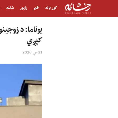
کور پانه
خبر
راپور
شننه
ژ
یوناما: د زوجینو
کېږي
21 مې 2026