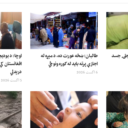
وې ۱۲ کلنۍ نجلۍ جسد
طالبان: ښځه عورت ده، د مېړه له
اوچا: د بودی
اجازې پرته باید له کوره ونوځي
افغانستان کې
درېدلي
6 اگست 2026
5 اگست 2026