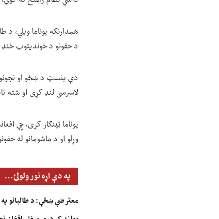
داسې نظام رامنځ ته کوي، چ
همدارنګه یوناما ویلي، د ط
د حقونو د خوندیتوب خنډ 
دې بنسټ د ښځو او نجونو په
لاسرسی لنډ کړی او شته نا
یوناما ټینګار کړی، چې افغا
وړلو او د ماشومانو له حقو
په دې اړه نور ولولئ...
معترضې ښځې: د طالبانو په بی