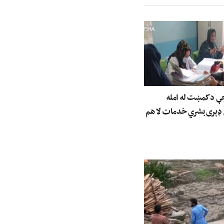
جې د کمښت له امله
 ډېری بشري خدمات لا هم