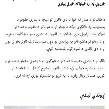
ځورونې په اړه خپلواکه څېړنې پیلوي
د طالبانو د مشر له خوا د دې قانون توشېح، د بشري حقونو د
بنسټونو، په ځانګړې توګه د ښځو او ماشومانو د حقونو د فعالانو
غبرګونونه راپارولي دي. فعالان دا قانون له بشري حقونو ښکاره سرغړونه
او د ښځو او ماشومانو په وړاندې یو ډول سیستماتیک تاوتریخوالي بولي
او د دې قانون د لغوه کولو غوښتنه کوي.
طالبانو د بشري حقونو د فعالانو د غبرګون او د بشري حقونو د بنسټونو
اندېښنو ته په ځواب کې، د دې قانون توشېح کېدل، د افغانستان
کورنۍ مسائل وبلل وايي، دا په نړیوالو بنسټونو پورې اړه نه لري.
اړوندې لیکنې