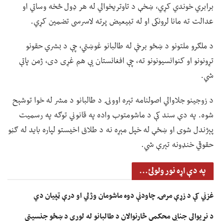
برابري خوندي کړي، ښخې د تاوتریخوالي له هر ډول څخه وساتي او
عدالت ته مانا لرونکی او له تبیعیض پرته لاسرسی تضمین کړي.
د ملګرو ملتونو د ښځو برخې له طالبانو غوښتي، چې د بشري حقونو
تړونونو او کنوانسیونونو ته، چې افغانستان یې هم غړی دی، ژمن پاتې
شي.
د زوجینو جلاوالي اصولنامه تېره اوونۍ د طالبانو د مشر له خوا توشېح
شوه. په دې سند کې د ماشومتوب واده په قانوني توګه په رسمیت
پېژندل شوی او ښځې له خپل مېړه نه د طلاق اخیستو لپاره باید له ګڼو
حقوقي خنډونه تېرې شي.
په دې اړه نور ولولئ...
غزني کې د زړې مرمۍ چاودنې دوه ماشومان وژلي او درې ټپیان دي
د نړیوالې جنايي محکمې څارنوالان د طالبانو له لوري د ښځو جنسیتي