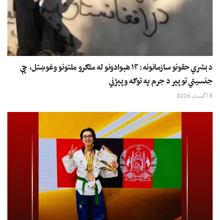
د بشري حقونو سازمانونه: ۱۴ هېوادونو له ملګرو ملتونو وغوښتل، چې
جنسیتي توپير د جرم په توګه وپېژني
8 اگست 2026