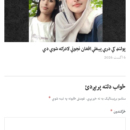
پولنډ کې درې پېغلې افغان نجونې لادرکه شوې دي
6 اگست 2026
ځواب دلته پرېږدئ
*
ستاسو برېښناليک به نه خپريږي.
غوښتى ځایونه په نښه شوي
*
څرگندون