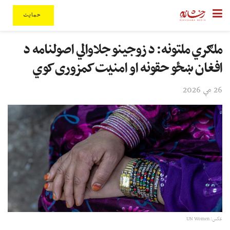
حمایت
ملګري ملتونه: د زوجینو جلاوالي اصولنامه د
افغان ښځو حقونه او امنیت کمزوری کوي
26 مې 2026
عکس: UN Women