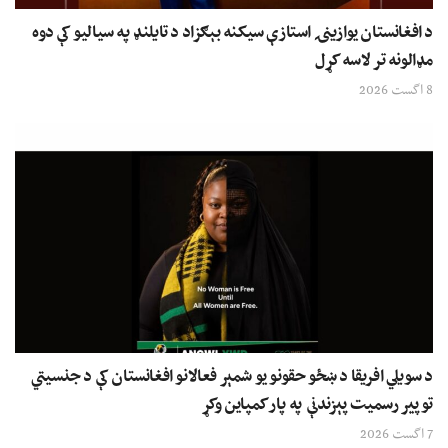
د افغانستان یوازینۍ استازې سیکنه بېګزاد د تایلنډ په سیالیو کې دوه
مډالونه تر لاسه کړل
8 اگست 2026
د سویلي افریقا د ښځو حقونو یو شمېر فعالانو افغانستان کې د جنسیتي
توپیر رسمیت پېزندنې په پار کمپاین وکړ
7 اگست 2026