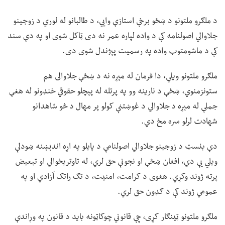
د ملګرو ملتونو د ښځو برخې استازې وايي، د طالبانو له لوري د زوجینو
جلاوالي اصولنامه کې د واده لپاره عمر نه دی ټاکل شوی او په دې سند
کې د ماشومتوب واده په رسمیت پېژندل شوی دی.
ملګرو ملتونو ویلي، دا فرمان له مېړه نه د ښځې جلاوالی هم
ستونزمنوي، ښځې د نارینه وو په پرتله له پېچلو حقوقي خنډونو له هغې
جملې له مېړه د جلاوالي د غوښتنې کولو پر مهال د څو شاهدانو
شهادت لرلو سره مخ دي.
دې بنسټ د زوجینو جلاوالي اصولنامې د پایلو په اړه اندېښنه ښودلې
ویلي یې دي، افغان ښځې او نجونې حق لري، له تاوتریخوالي او تبعیض
پرته ژوند وکړي. هغوی د کرامت، امنیت، د تګ راتګ آزادي او په
عمومي ژوند کې د ګډون حق لري.
ملګرو ملتونو ټینګار کړی، چې قانوني چوکاټونه باید د قانون په وړاندې