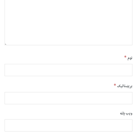
*
نوم
*
بریښنالیک
ویب پاڼه