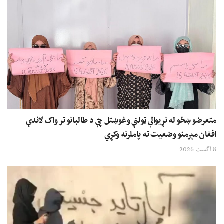
متعرضو ښځو له نړیوالې ټولنې وغوښتل چې د طالبانو تر واک لاندې
افغان مېرمنو وضعیت ته پاملرنه وکړي
8 اگست 2026