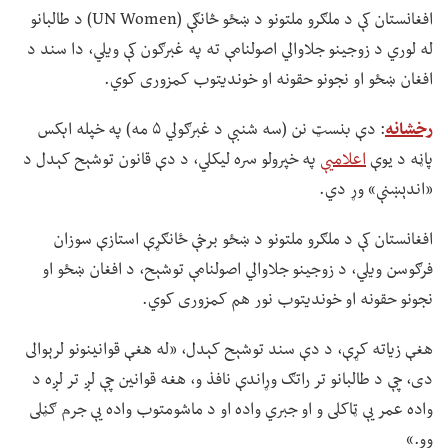
افغانستان کې د ملګرو ملتونو د ښځو څانګې (UN Women) د طالبانو
له لوري د زوجینو جلاوالي اصولنامې ته په غبرګون کې ویلي، دا سند د
افغان ښځو او نجونو حقونه او خوندیتوب کمزوری کوي.
رخشانه
: دې بنسټ نن (سه شنبې د غبرګولي ۵ مه) په خپله اېکس
پاڼه د یوې
اعلامیې
په خپرولو سره لیکلي، د دې قانون توشېح کېدل د
«اندېښنې» وړ دي.
افغانستان کې د ملګرو ملتونو د ښځو برخې ځانګړې استازې سوزان
فرګوسن ویلي، د زوجینو جلاوالي اصولنامې توشېح، د افغان ښځو او
نجونو حقونه او خوندیتوب نور هم کمزوری کوي.
هغې زیاته کړې، د دې سند توشېح کېدل، «له هغې قوانینونو لرېوالی
دی، چې د طالبانو تر راتګ وړاندې نافذ و، هغه قوانین چې لږ تر لږه د
واده عمر یې ټاکلی و او جبري واده او د ماشومتوب واده یې جرم ګڼلی
وو.»