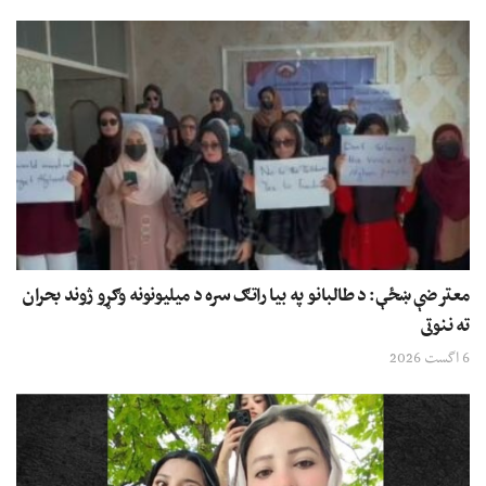
معترضې ښځې: د طالبانو په بیا راتګ سره د میلیونونه وګړو ژوند بحران
ته ننوتی
6 اگست 2026