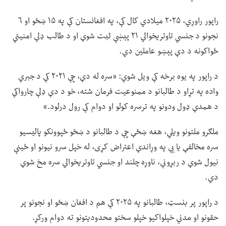
راپور راوړي، ۲۰۲۵ میلادي کال کې، په افغانستان کې په ۱۵ ښځو او ۶
نجونو د جنسي تاوتریخوالي ۲۱ پېښې ثبت شوې او د طالب ډلې امنیتي
ځواکونه د دې پېښو عاملین دي.
د راپور په یوه برخه کې ویل شوي: «سره له دې، چې ۲۰۲۱ کې د جبري
واده په تړاو د طالبانو د ممنوعیت فرمان شته، خو د دې ډلې چارواکي
د همدې ډول ودونو په ترسره کولو او دوام کې رول درلود.»
ملګرو ملتونو ویلي، هغه ښځې چې د طالبانو د ښځو ځپوونکو پالیسیو
سره مخالفې یا یې په وړاندې اعتراض کړی، له خپل سرو نیونو او ځینې
نیول شوې د ربړونې، ناوړه چلند او جنسي تاوتریخوالي سره مخ شوې
دي.
د راپور پر بنسټ، طالبانو په ۲۰۲۵ کې هم د افغان ښځو او نجونو پر
حقونو او مدني خپلواکیو خپلو سختو محدودیتونو ته دوام ورکړ.