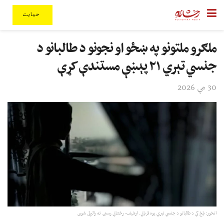
حمایت
ملګرو ملتونو په ښځو او نجونو د طالبانو د
جنسي تېري ۲۱ پېښې مستندې کړې
30 مې 2026
انځور: بلخ کې د طالبانو د جنسي تېري یوه قرباني. ارشیف- رخشانې رسنۍ ته رالېږل شوی