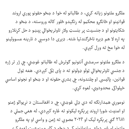
ملګرو ملتونو زیاته کړې، د طالبانو له خوا د ښځو حقونو پورې اړوند
قوانینو او ځانګړو محکمو له ړنګېدو څلور کاله وروسته، د ښځو د
شکایتونو او د جنسیت پر بنسټ ولاړ تاوتریخوالي پېښو د حل کړنلارو
په اړه لا هم ډېره ناڅرګندتیا شته. ډېری دا دوسیې د نارینه مسوولینو
له خوا مخ ته وړل کېږي.
د ملګرو ملتونو سرمشني آنتونیو ګوترش له طالبانو غوښتي، چې ژر تر ژره
د جنسي تاوتریخوالي ټولو ډولونو ته د پای ټکی کېږدي. هغه ټول
قوانین، پالیسۍ او چلندونه، چې بشري حقونه او د ښځو او نجونو اساسي
خپلواکۍ محدودوي، لغوه کړي.
نوموړي همدارنګه له دې ډلي غوښتي، چې د افغانستان د نړیوالو ژمنو
او امنیت شورا اړوند پرېکړه لیکونو ته غاړه کېږدي، له هغې جملې د
۲۶۸۱ ګڼې پرېکړه لیک او ۲۰۲۴ مصوبې ته ژمن و واسي او په ملګرو
ملتونو او غیر دولتي سازمانونو کې د ښځو د کار ممنوعیت لغوه کړي.