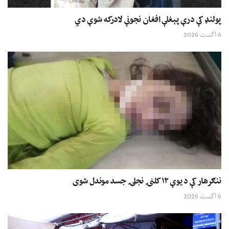
پولنډ کې درې پېغلې افغان نجونې لادرکه شوې دي
6 اگست 2026
ننګرهار کې د یوې ۱۲ کلنۍ نجلۍ جسد موندل شوی
6 اگست 2026