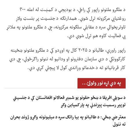
د ملګرو ملتونو راپور کې راځي، د بودیجې د کمښت له امله ۴۰۰
روغتیايي مرکزونه تړل شوي. همدارنګه د جنسیت پر بنسټ ولاړ
تاوتریخوالي سره د مقابلې سلګونه مرکزونه، چې د ملګرو ملتونو په ملاتړ
یې فعالیت کاوه هم تړل شوي دي.
راپور راوړي، طالبانو د ۲۰۲۵ کال په اوږدو کې د ملګرو ملتونو ښځینه
کارکوونکې د دې سازمان دفترونو او ودانیو له ننوتو راګرځولې، چې دې
کار قربانیانو ته د خدماتو وړاندې کول لا پېچلي کړي دي.
په دې اړه نور ولولئ...
د سویلي افریقا د ښځو حقونو یو شمېر فعالانو افغانستان کې د جنسیتي
توپیر رسمیت پېزندنې په پار کمپاین وکړ
معترضې ښځې: د طالبانو په بیا راتګ سره د میلیونونه وګړو ژوند بحران
ته ننوتی