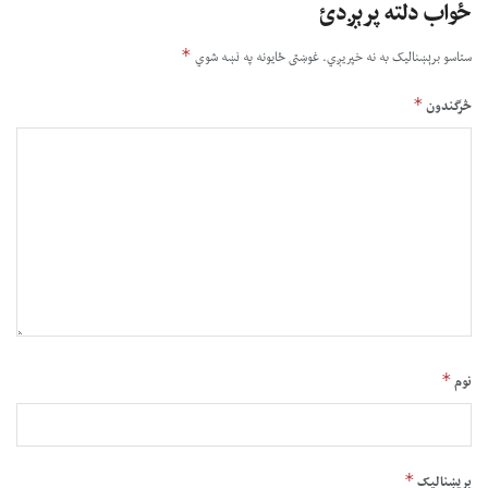
ځواب دلته پرېږدئ
*
ستاسو برېښناليک به نه خپريږي.
غوښتى ځایونه په نښه شوي
*
څرگندون
*
نوم
*
بریښنالیک