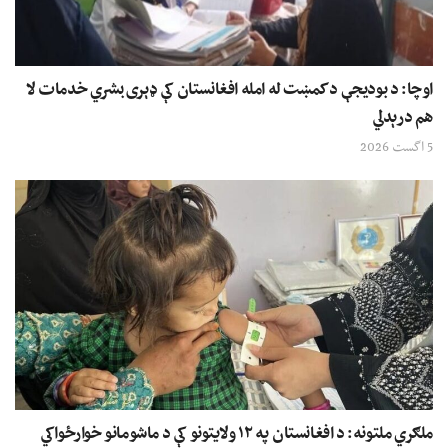
اوچا: د بودیجې د کمښت له امله افغانستان کې ډېری بشري خدمات لا
هم درېدلي
5 اگست 2026
ملګري ملتونه: د افغانستان په ۱۲ ولایتونو کې د ماشومانو خوارځواکي