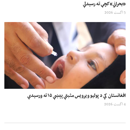
«بحراني» کچې ته رسېدلې
5 اگست 2026
افغانستان کې د پولیو ویرویس مثبتې پېښې ۱۵ ته ورسېدې
4 اگست 2026