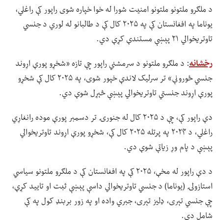
د ملګرو ملتونو ملتونو امنیت شورا له خوا خپاره شوی راپور کې راغلي،
یوناما په افغانستان کې په ۲۰۲۵ کال کې د طالبانو له لوري د جنسي
تاوتریخوالي ۲۱ پېښې مستندې کړې دي.
رخشانه
: د ملګرو ملتونو د سرمشني راپور چې تازه «شخړو پورې اړوند
جنسي ځورونې» تر سرلیک لاندې خپور شوی، په ۲۰۲۵ کال کې شخړو
پورې اړوند جنستي تاوتریخوالي پېښې څېړل شوې دي.
دې راپور کې، چې د ۲۰۲۵ کال له جنورۍ تر دسمبر پورې موده رانغاړي
راغلي، د ۲۰۲۴ په پرتله ۲۰۲۵ کال کې، شخړو پورې اړوند تاوتریخوالي
پېښې د پام وړ زیاتې شوې دي.
د دې راپور له مخې، ۲۰۲۵ کې په افغانستان کې د ملګرو ملتونو سیاسي
استازولۍ (یوناما) د جنسي تاوتریخوالي داسې پېښې ثبت او تایید کړې،
چې جنسي تېری، ډلیز تېری، جبري واده او په زور بربنډ کول په کې
شامل دي.