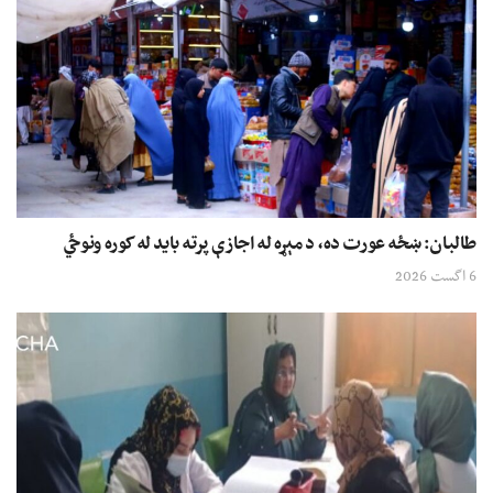
طالبان: ښځه عورت ده، د مېړه له اجازې پرته باید له کوره ونوځي
6 اگست 2026