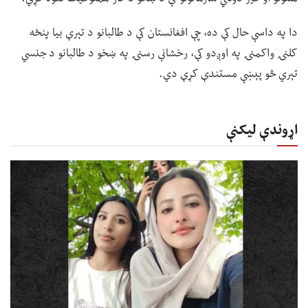
دا په داسې حال کې ده، چې افغانستان کې د طالبانو د تېرې بیا پنځه
کلنۍ واکمنۍ په اوږدو کې، رخشانې رسنۍ په ښخو د طالبانو د جنسي
تېري څو پېښې مستندې کړې دي.
اړوندې لیکنې