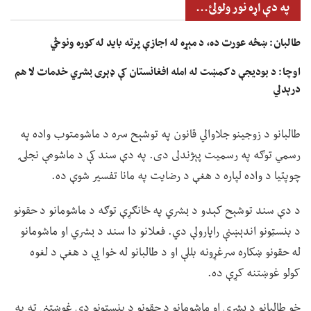
په دې اړه نور ولولئ...
طالبان: ښځه عورت ده، د مېړه له اجازې پرته باید له کوره ونوځي
اوچا: د بودیجې د کمښت له امله افغانستان کې ډېری بشري خدمات لا هم
درېدلي
طالبانو د زوجینو جلاوالي قانون په توشېح سره د ماشومتوب واده په
رسمي توګه په رسمیت پېژندلی دی. په دې سند کې د ماشومې نجلۍ
چوپتیا د واده لپاره د هغې د رضایت په مانا تفسیر شوې ده.
د دې سند توشېح کېدو د بشري په ځانګړې توګه د ماشومانو د حقونو
د بنسټونو اندېښنې راپارولې دي. فعلانو دا سند د بشري او ماشومانو
له حقونو ښکاره سرغړونه بللې او د طالبانو له خوا یې د هغې د لغوه
کولو غوښتنه کړې ده.
خو طالبانو د بشري او ماشومانو د حقونو د بنسټونو دې غوښتنې ته په