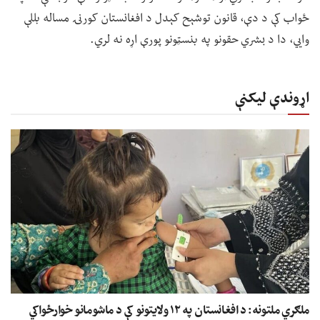
ځواب کې د دې، قانون توشېح کېدل د افغانستان کورنۍ مساله بللې
وايي، دا د بشري حقونو په بنسټونو پورې اړه نه لري.
اړوندې لیکنې
ملګري ملتونه: د افغانستان په ۱۲ ولایتونو کې د ماشومانو خوارځواکي