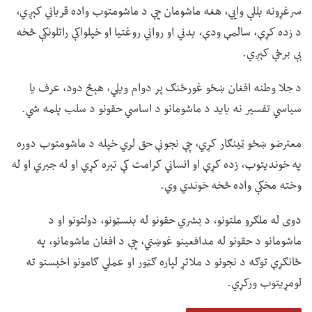
سرغړونه بللې وايي، هغه ماشومان چې د ماشومتوب واده قرباني کېږي،
د زده کړې، سالمې ودې، بدني او رواني روغتیا او خپلواکې راتلونکې څخه
بې برخې کېږي.
د جلا وطنه افغان ښځو غورځنګ پر دوام ویلي، هېڅ دود، عرف یا
سیاسي تفسیر نه باید د ماشومانو د اساسي حقونو د سلب پلمه شي.
معترضو ښځو ټینګار کړي، چې نجونې حق لري خپله د ماشومتوب دوره
په خوندیتوب، زده کړې او انساني کرامت کې تېره کړي او له جبري او له
وخته مخکې واده څخه خوندي وي.
دوی له ملګرو ملتونو، د بشري حقونو له بنسټونو، دولتونو او د
ماشومانو د حقونو له مدافعینو غوښتي، چې د افغان ماشومانو، په
ځانګړې توګه د نجونو د ملاتړ لپاره ګټور او عملي ګامونو اخیستو ته
لومړیتوب ورکړي.