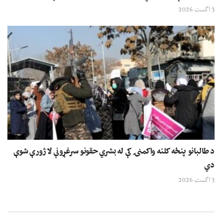
3 اگست 2026
د طالبانو پنځه کلنه واکمنۍ کې له بشري حقونو سرغړونې لا ژورې شوې
دي
3 اگست 2026