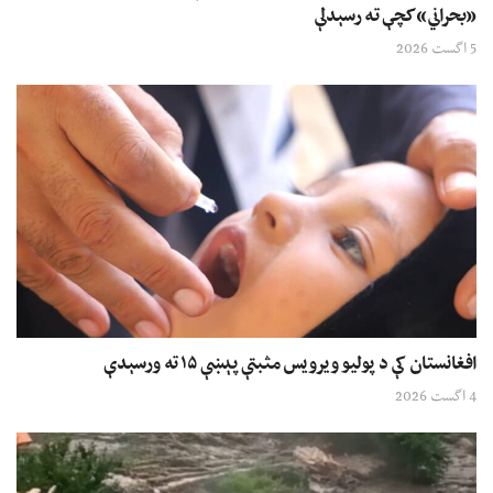
«بحراني» کچې ته رسېدلې
5 اگست 2026
افغانستان کې د پولیو ویرویس مثبتې پېښې ۱۵ ته ورسېدې
4 اگست 2026