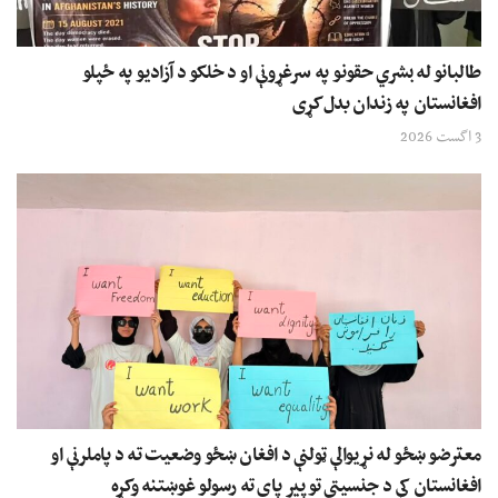
طالبانو له بشري حقونو په سرغړونې او د خلکو د آزادیو په ځپلو
افغانستان په زندان بدل کړی
3 اگست 2026
معترضو ښځو له نړیوالې ټولنې د افغان ښځو وضعیت ته د پاملرنې او
افغانستان کې د جنسیتي توپیر پای ته رسولو غوښتنه وکړه