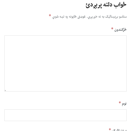
ځواب دلته پرېږدئ
*
ستاسو برېښناليک به نه خپريږي.
غوښتى ځایونه په نښه شوي
*
څرگندون
*
نوم
*
بریښنالیک