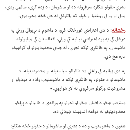
بشري حقونو ښکاره سرغړونه ده او ماشومان، د زده کړې، سالمې ودې،
بدني او رواني روغتیا او خپلواکه راتلونکې له حق څخه محروموي.
رخشانه
: د دې اعتراضي غورځنګ غړو، د ماشوم د نړیوالې ورځې په
درشل کې په یوه اعتراضي بیانیه کې ویلي، افغانستان کې میلیونونه
ماشومان، په ځانګړې توګه نجونې، له جدي محدودیتونو او ګواښونو
سره مخ دي.
په دې بیانیه کې راغلي «د طالبانو سیاستونه او محدودیتونه، د
ماشومانو د حقونو، په ځانګړې توګه د ماشومتوب واده د دودولو او
مشروعیت ورکولو سرغړونې ته لار هواروي.»
معترضو ښځو د افغان ښځو او نجونو په وړاندې د طالبانو د پراخو
محدودیتونو له دوامه اندېښنه ښودلې ده.
هغوی د ماشومتوب واده د بشري او ماشومانو د حقونو څخه ښکاره