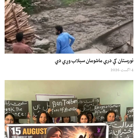
نورستان کې درې ماشومان سېلاب وړي دي
4 اگست 2026