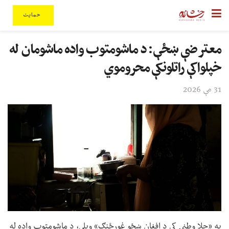
حمایت
معترضې ښځې: د ماشومتوب واده ماشومان له
خپلواکې راتلونکې محروموي
31 مې 2026
په «جلا وطنۍ کې د افغان ښځو غورځنګ» ویلي، د ماشومتوب واده له