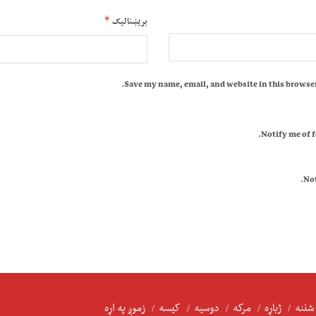
*
بریښنالیک
Save my name, email, and website in this browser
Notify me of 
Not
شننه
ژباړه
مرکه
دوسیه
کیسه
زموږ په اړه