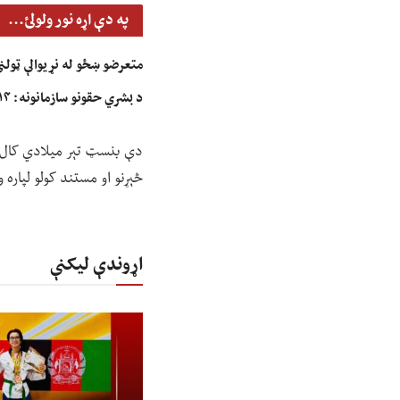
په دې اړه نور ولولئ...
متعرضو ښځو له نړیوالې ټولن
د بشري حقونو سازمانونه: ۱۴ هېوادونو له ملګرو ملتونو وغوښتل، چې جنسیتي توپير د جرم په توګه وپېژني
دې بنسټ تېر میلادي کال په
څېړنو او مستند کولو لپاره
اړوندې لیکنې