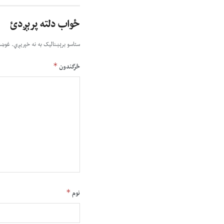
ځواب دلته پرېږدئ
ستاسو برېښناليک به نه خپريږي.
غوښت
*
څرگندون
*
نوم