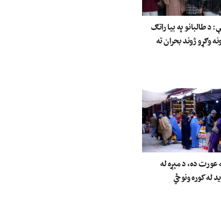
د طالبانو په بیا راتګ
نه وګړو ژوند بحران ته
عورت ده، د مېړه له
ید له کوره ونوځي