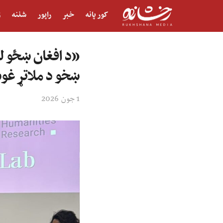
کور پانه
خبر
راپور
شننه
ژ
«د افغان ښځو لپ
ښخو د ملاتړ غوښ
1 جون 2026