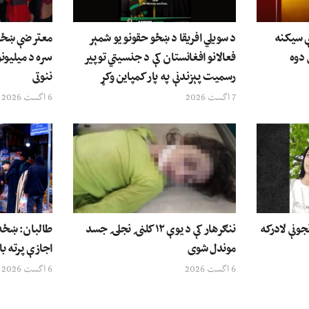
ې سیکنه
د سویلي افریقا د ښځو حقونو یو شمېر
معترضې ښځې: 
 دوه
فعالانو افغانستان کې د جنسیتي توپیر
سره د میلیونو
رسمیت پېزندنې په پار کمپاین وکړ
ننوتی
7 اگست 2026
6 اگست 2026
جونې لادرکه
ننګرهار کې د یوې ۱۲ کلنۍ نجلۍ جسد
طالبان: ښځه 
موندل شوی
اجازې پرته با
6 اگست 2026
6 اگست 2026