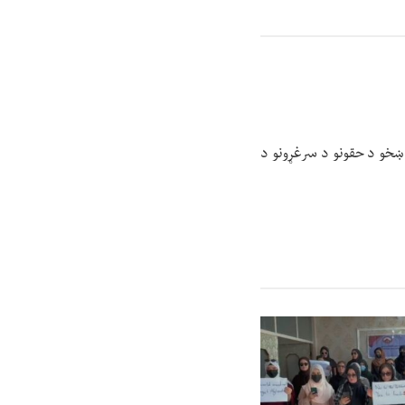
 ښخو د حقونو د سرغړونو د