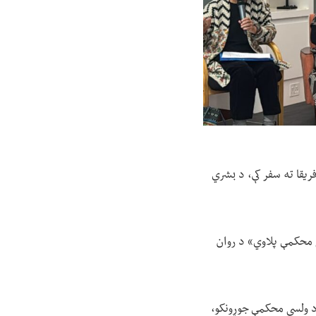
ریقا ته سفر کې، د بشري
ي محکمې پلاوي» د روان
 د ولسي محکمې جوړونکو،