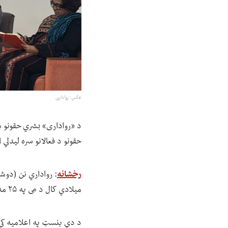
عکس: رواداری
د «رواداری» بشري حقونو س
حقونو د فعالانو سره لیدلي
رخشانه
: رواداري نن (دوشنبې د غبر
میلادي کال د می په ۲۵ مه سویلي افریقا ته سفر کړی وو.
د دې بنسټ په اعلامیه کې ر