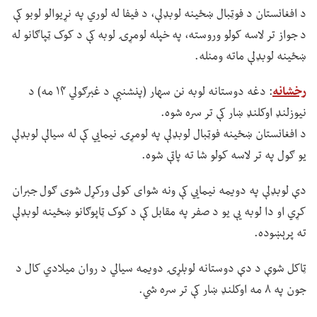
د افغانستان د فوټبال ښځینه لوبډلې، د فیفا له لوري په نړیوالو لوبو کې
د جواز تر لاسه کولو وروسته، په خپله لومړۍ لوبه کې د کوک ټپاګانو له
ښځینه لوبډلې ماته ومنله.
رخشانه
: دغه دوستانه لوبه نن سهار (پنشنبې د غبرګولي ۱۴ مه) د
نیوزلنډ اوکلنډ ښار کې تر سره شوه.
د افغانستان ښځینه فوټبال لوبډلې په لومړۍ نیمايي کې له سیالې لوبډلې
یو ګول په تر لاسه کولو شا ته پاتې شوه.
دې لوبډلې په دویمه نیمايي کې ونه شوای کولی ورکړل شوی ګول جبران
کړي او دا لوبه یې یو د صفر په مقابل کې د کوک ټاپوګانو ښځینه لوبډلې
ته پرېښوده.
ټاکل شوې د دې دوستانه لوبلړۍ دویمه سیالي د روان میلادي کال د
جون په ۸ مه اوکلنډ ښار کې تر سره شي.