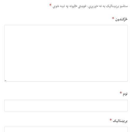
*
ستاسو برېښناليک به نه خپريږي.
غوښتى ځایونه په نښه شوي
*
څرگندون
*
نوم
*
بریښنالیک