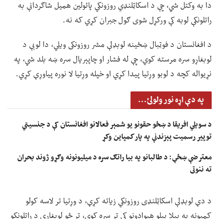
دا به وکتل شي، چې د اسکاټلنډي روزونکي پائولین همیل شاګردانې به
راتلونکې لوبه کې ورکړل شوی ګول جبران کړي که نه.
د افغانستان د فوټبال ښځینه لوبډلې مشر روزونکی ویلي، دا لوبې د
لوبغاړو سره مرسته کوي، چې له فشار او چاپېریال سره ښه بلد شي، په
نړیواله کچه د لوبو وړتیا پیدا کړي او خپله وړتیا لا نوره پیاوړې کړي.
په دې اړه نور ولولئ...
د سویلي افریقا د ښځو حقونو یو شمېر فعالانو افغانستان کې د جنسیتي
توپیر رسمیت پېزندنې په پار کمپاین وکړ
معترضې ښځې: د طالبانو په بیا راتګ سره د میلیونونه وګړو ژوند بحران
ته ننوتی
د دې لوبډلې اسکاټلنډی روزونکي زیاته کړې، د وړتیا تر لاسه کولو
کمپونه په بېلا بېلو هېوادونو کې تر سره کوي، تر څو لوبغاړي د راتلونکو