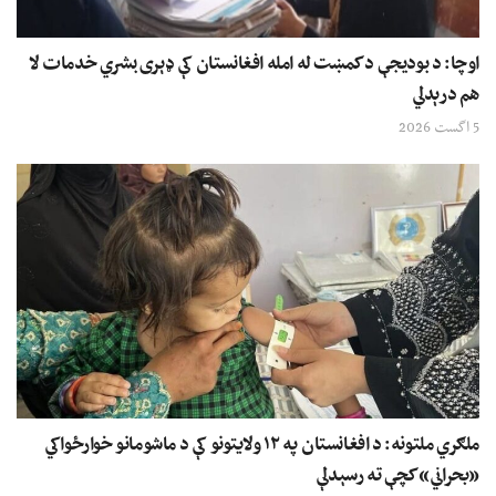
اوچا: د بودیجې د کمښت له امله افغانستان کې ډېری بشري خدمات لا
هم درېدلي
5 اگست 2026
ملګري ملتونه: د افغانستان په ۱۲ ولایتونو کې د ماشومانو خوارځواکي
«بحراني» کچې ته رسېدلې