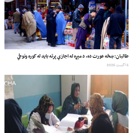
طالبان: ښځه عورت ده، د مېړه له اجازې پرته باید له کوره ونوځي
6 اگست 2026