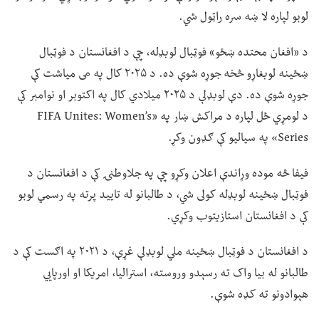
لوبو لپاره لا ښه سره راټول شي.
د «افغان محتده ښځو» فوټبال لوبډله، چې د افغانستان د فوټبال
ښځینه لوبغاړو څخه جوړه شوې ده. د ۲۰۲۵ کال په می میاشت کې
جوړه شوې ده. دې لوبډلې د ۲۰۲۵ میلادي کال په اکتوبر او نوامبر کې
د لومړي ځل لپاره د مراکش ښار په «FIFA Unites: Women’s
Series» په سیالیو کې ګډون وکړ.
فیفا څه موده وړاندې اعلان وکړو چې په جلاوطنۍ کې د افغانستان د
فوټبال ښځینه لوبډله کولی شي، د طالبانو له تایید پرته په رسمي لوبو
کې د افغانستان استازیتوب وکړي.
د افغانستان د فوټبال ښځینه ملي لوبډلې غړې، د ۲۰۲۱ په اګست کې د
طالبانو له بیا واک ته رسېدو وروسته، استرالیا، امریکا او اورپايي
هېوادونو ته کډه شوې.