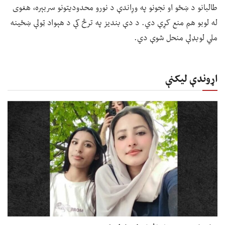
طالبانو د ښځو او نجونو په وړاندې د نورو محدودیتونو سربېره، هغوی
له لوبو هم منع کړې دي. د دې بندیز په ترڅ کې د هېواد ټولې ښځینه
ملي لوبډلې منحل شوې دي.
اړوندې لیکنې