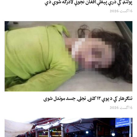
پولنډ کې درې پېغلې افغان نجونې لادرکه شوې دي
6 اگست 2026
ننګرهار کې د یوې ۱۲ کلنۍ نجلۍ جسد موندل شوی
6 اگست 2026