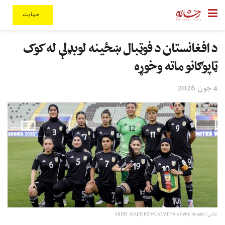
حمایت
د افغانستان د فوټبال ښځینه لوبډلې له کوک
ټاپوګانو ماته وخوړه
4 جون 2026
عکس: ABDEL MAJID BZIOUAT/AFP via Getty Images