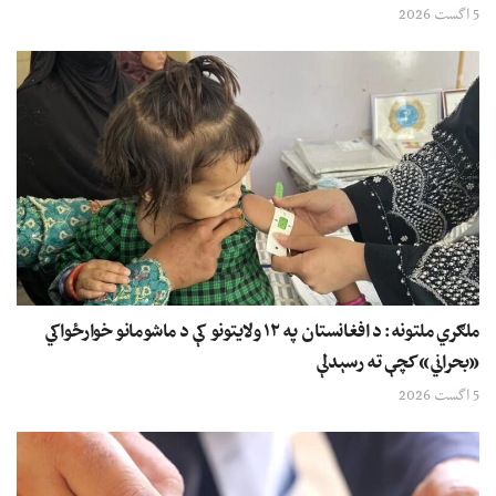
5 اگست 2026
ملګري ملتونه: د افغانستان په ۱۲ ولایتونو کې د ماشومانو خوارځواکي
«بحراني» کچې ته رسېدلې
5 اگست 2026