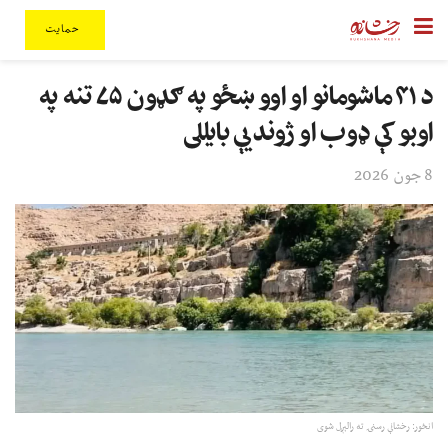
حمایت
د ۴۱ ماشومانو او اوو ښځو په ګډون ۷۵ تنه په
اوبو کې ډوب او ژوند یې بایللی
8 جون 2026
انځور: رخشانې رسنۍ ته رالېږل شوی