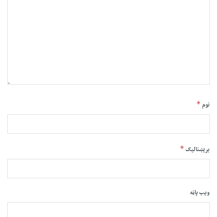
*
نوم
*
بریښنالیک
ویب پاڼه