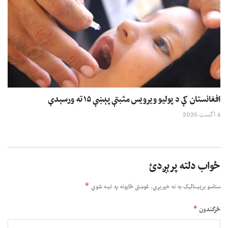
افغانستان کې د پولیو ویرویس مثبتې پېښې ۱۵ ته ورسېدې
4 اگست 2026
ځواب دلته پرېږدئ
*
ستاسو برېښناليک به نه خپريږي.
غوښتى ځایونه په نښه شوي
*
څرگندون