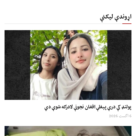
اړوندې لیکنې
پولنډ کې درې پېغلې افغان نجونې لادرکه شوې دي
6 اگست 2026