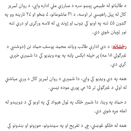
د طالبانو له طبیعي پېښو سره د مبارزې ملي اداره وايي، د روان لمریز
کال له پیل راهیسې تر اوسه، د ۴۱ ماشومانو، ۷ ښځو او ۲۷ نارینه وو په
ګډون ۷۵ تنه په اوبو کې ډوب او ژوند یې له لاسه ورکړی او درې تنه
نور ټپیان شوي دي.
رخشانه
: د دې ادارې طالب ویاند محمد یوسف حماد نن (دوشنبې د
غبرګولي ۱۸ مه) پر خپله اېکس پاڼه په یوه ویډیو کې دا شمېرې خپرې
کړې دي.
هغه په دې ویډیو کې وايي، دا شمېرې د روان لمریز کال د وري میاشتې
له اولې د غبرګولي تر ۱۵ مې پورې موده نیسي.
د حماد په وینا، دا شمېر خلک په ټول هېواد کې په اوبو کې د ډوبېدو له
امله مړه شوي دي.
هغه له خلکو غوښتي، چې د تفریح او په سیندونو، حوزونو او بندونو کې