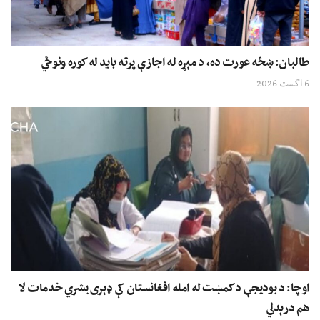
طالبان: ښځه عورت ده، د مېړه له اجازې پرته باید له کوره ونوځي
6 اگست 2026
اوچا: د بودیجې د کمښت له امله افغانستان کې ډېری بشري خدمات لا
هم درېدلي