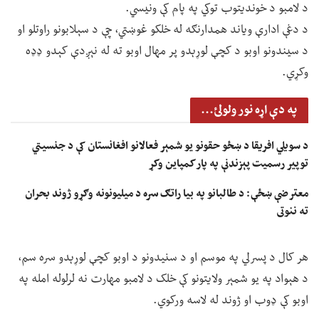
د لامبو د خوندیتوب توکي په پام کې ونیسي.
د دغې ادارې ویاند همدارنګه له خلکو غوښتي، چې د سېلابونو راوتلو او
د سیندونو اوبو د کچې لوړېدو پر مهال اوبو ته له نېږدې کېدو ډډه
وکړي.
په دې اړه نور ولولئ...
د سویلي افریقا د ښځو حقونو یو شمېر فعالانو افغانستان کې د جنسیتي
توپیر رسمیت پېزندنې په پار کمپاین وکړ
معترضې ښځې: د طالبانو په بیا راتګ سره د میلیونونه وګړو ژوند بحران
ته ننوتی
هر کال د پسرلي په موسم او د سنیدونو د اوبو کچې لوړېدو سره سم،
د هېواد په یو شمېر ولایتونو کې خلک د لامبو مهارت نه لرلوله امله په
اوبو کې ډوب او ژوند له لاسه ورکوي.