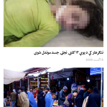
ننګرهار کې د یوې ۱۲ کلنۍ نجلۍ جسد موندل شوی
6 اگست 2026