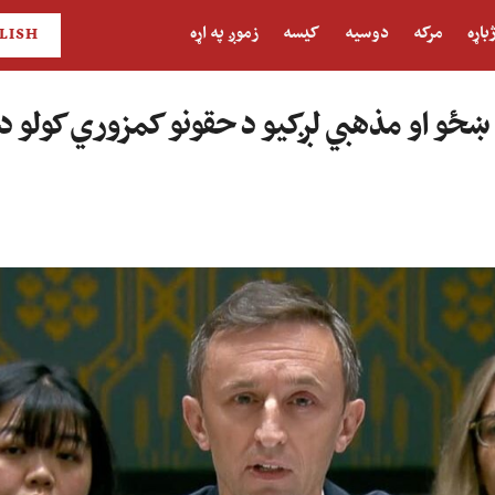
باړه
مرکه
دوسیه
کیسه
زموږ په اړه
LISH
ن ښځو او مذهبي لږکیو د حقونو کمزوري کولو د