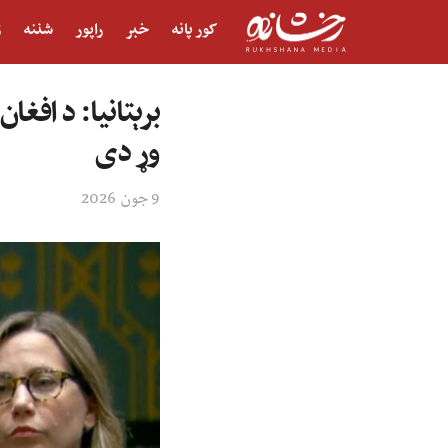
کور پانه
خبر
راپور
شننه
ژ
برېتانیا: د افغا
وړ دی
9 جون 2026