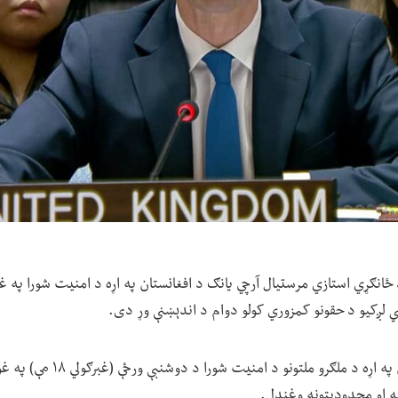
 د ځانګړي استازي مرستیال آرچي یانګ د افغانستان په اړه د امنیت شورا په غو
ي لږکیو د حقونو کمزوري کولو دوام د اندېښنې وړ دی.
: یانګ د افغانستان په اړه د ملګرو
ونه او محدودیتونه وغندل.