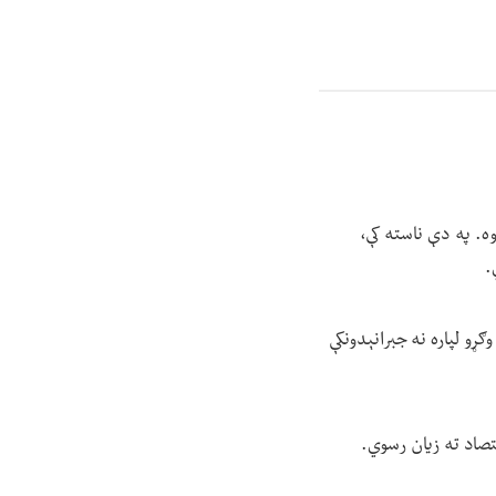
ړه غونډه جوړه کړې وه. په دې ناسته کې،
.
ړو لپاره نه جبرانېدونکې
قتصاد ته زیان رسوي.