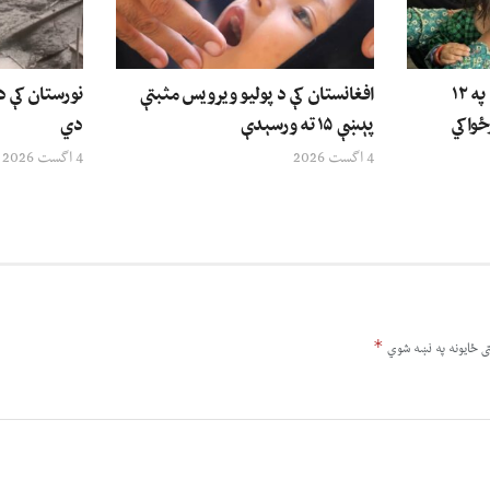
ملګري ملتونه: د افغانستان په ۱۲
افغانستان کې د پولیو ویرویس مثبتې
نورستان کې 
ځواکي
پېښې ۱۵ ته ورسېدې
دي
4 اگست 2026
4 اگست 2026
*
ى ځایونه په نښه شوي