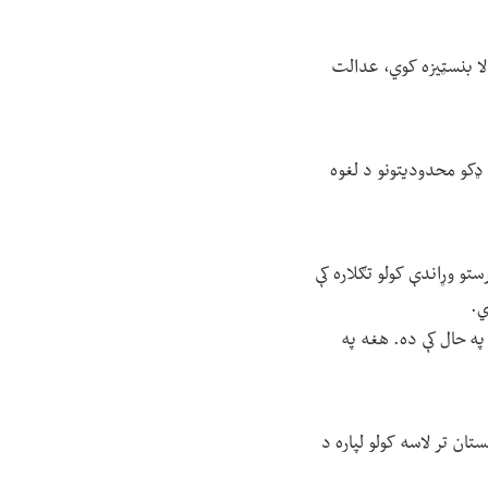
 لا بنسټیزه کوي، عدالت
ه ډکو محدودیتونو د لغوه
تو وړاندې کولو تګلاره کې
ي.
 په حال کې ده. هغه په
تان تر لاسه کولو لپاره د