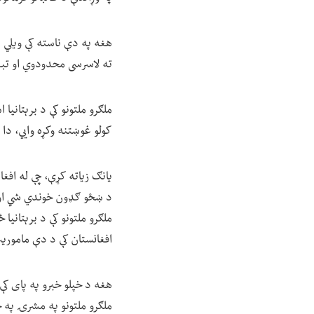
هغه په دې ناسته کې ویلي د
ته لاسرسی محدودوي او تب
ملګرو ملتونو کې د برېتانیا
کولو غوښتنه وکړه وايي، دا ق
یانګ زیاته کړې، چې له افغا
د ښځو ګډون خوندي شي او 
ملګرو ملتونو کې د برېتانیا
افغانستان کې د دې ماموری
هغه د خپلو خبرو په پای کې 
ملګرو ملتونو په مشرۍ په څ