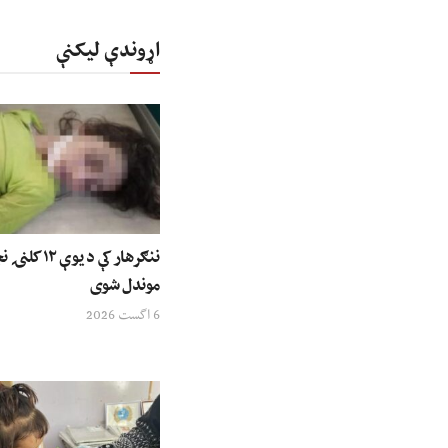
اړوندې لیکنې
ننګرهار کې د ی
موندل شوی
6 اگست 2026