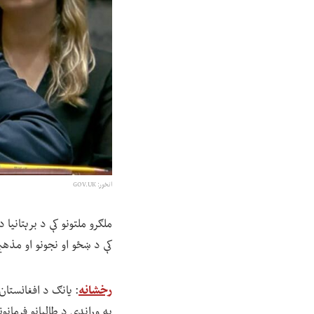
انځور: GOV.UK
ملګرو ملتونو کې د برېتانیا
کې د ښځو او نجونو او مذهب
رخشانه
په وړاندې د طالبانو فرمان