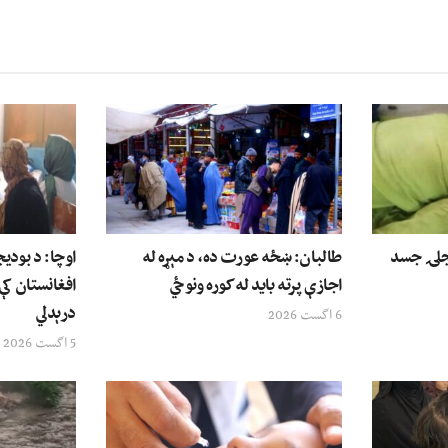
وې ۱۲ کلنۍ نجلۍ جسد
طالبان: ښځه عورت ده، د مېړه له
اوچا: د بودی
اجازې پرته باید له کوره ونوځي
افغانستان کې
درېدلي
6 اگست 2026
5 اگست 2026