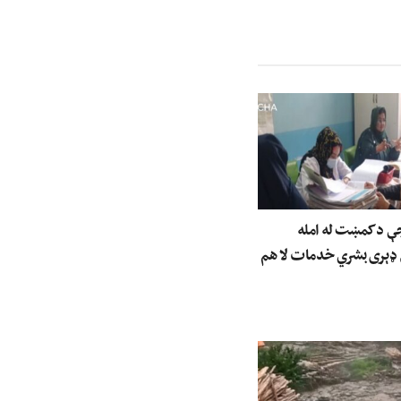
جې د کمښت له امله
 ډېری بشري خدمات لا هم