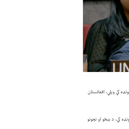
نډه کې ویلي، افغانستان
 ملتونو د امنیت شورا د دوشنبې ورځې (غبرګولي ۱۸ مې) په غونډه کې، د ښځو او نجونو