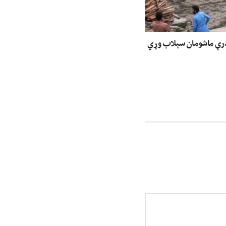
درې ماشومان سېلاب وړي