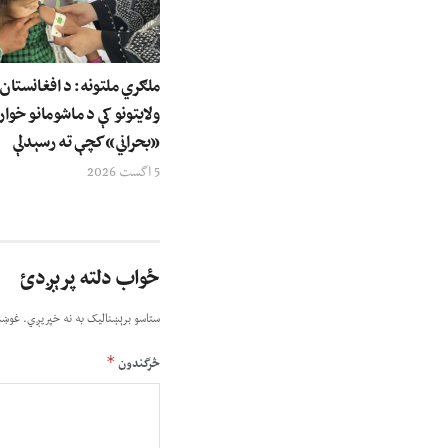
ولایتونو کې د ماشومانو خوار
«بحراني» کچې ته رسېدلې
5 اگست 2026
ځواب دلته پرېږدئ
ستاسو برېښناليک به نه خپريږي.
غوښت
*
څرگندون