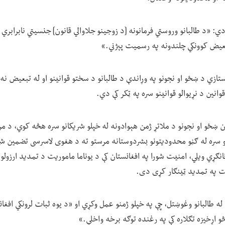
ي: «د طالبانو وروستي فرمانونه [د زوجینو جلاوالي قانون] جنسیتي نابرابري
عیض کوونکي چلندونه په رسمیت پېژني.»
 استازي د ښځو او نجونو په وړاندې د طالبانو د سختو قوانینو او له تبعیض ن
وانین د نړیوالو قوانینو سره په ټکر کې دي.
ن ښځو او نجونو د ملاتړ ژمن هېوادونه له خپلو شریکانو سره هڅه کوي، د مرس
سره له ګڼو محدودیتونو بشردوستانه مرستو ته د هغوی لاسرسی تضمین ش
 ځانګړي ویلي، امنیت شورا په افغانستان کې د یوناما ماموریت د تمدید ارزولو
ت په تمدید ټینګار کړی دی.
له طالبانو وغوښتل، چې په خپلو ژمنو عمل وکړي او «د یوه ثبات لرونکي افغانس
و اړخیزه تګلاره کې په رغنده توګه برخه واخلي.»