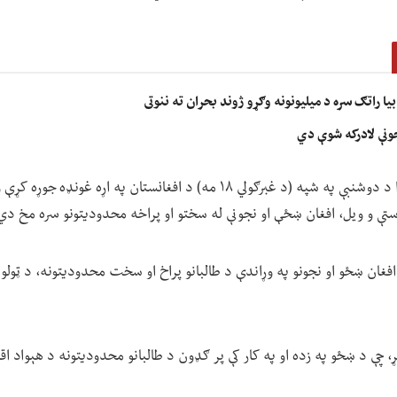
ا راتګ سره د میلیونونه وګړو ژوند بحران ته ننوتی
جونې لادرکه شوې دي
د ملګرو ملتونو امنیت شورا د دوشنبې په شپه (د غبرګولي ۱۸ مه) د افغانستان په ا
رستې و ویل، افغان ښځې او نجونې له سختو او پراخه محدودیتونو سره مخ دي
غان ښځو او نجونو په وړاندې د طالبانو پراخ او سخت محدودیتونه، د ټولو وګ
ړ، چې د ښځو په زده او په کار کې پر ګډون د طالبانو محدودیتونه د هېواد ا