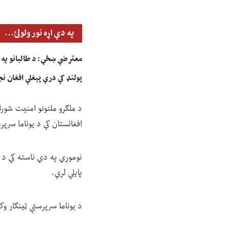
په دې اړه نور ولولئ...
معترضې ښځې: د طالبانو په بی
پولنډ کې درې پېغلې افغان ن
افغانستان کې د یوناما سرپ
نوموړې په دې ناسته کې د اف
پایلې لري.
د یوناما سرپرستې ټینګار وک