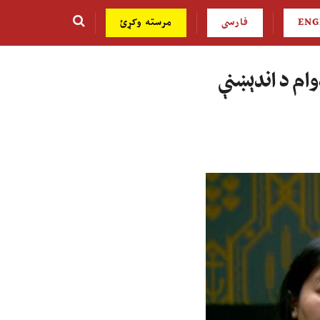
ENG
فارسی
مرسته وکړئ
وام د اندېښنې