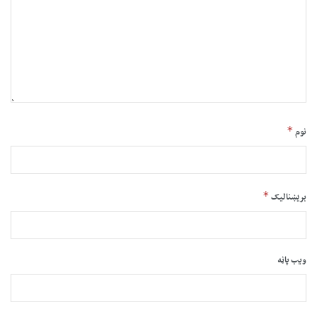
*
نوم
*
بریښنالیک
ویب پاڼه