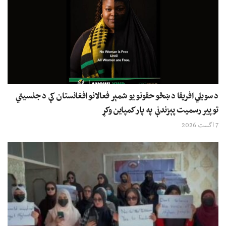
د سویلي افریقا د ښځو حقونو یو شمېر فعالانو افغانستان کې د جنسیتي
توپیر رسمیت پېزندنې په پار کمپاین وکړ
7 اگست 2026