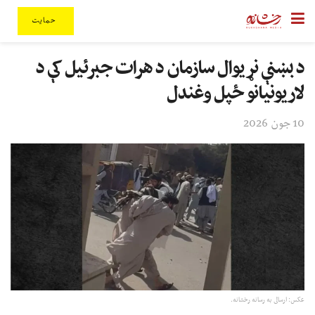
حمایت
د بښنې نړیوال سازمان د هرات جبرئیل کې د
لاریونیانو ځپل وغندل
10 جون 2026
عکس: ارسالی به رسانه رخشانه.