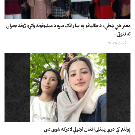
معترضې ښځې: د طالبانو په بیا راتګ سره د میلیونونه وګړو ژوند بحران
ته ننوتی
6 اگست 2026
پولنډ کې درې پېغلې افغان نجونې لادرکه شوې دي