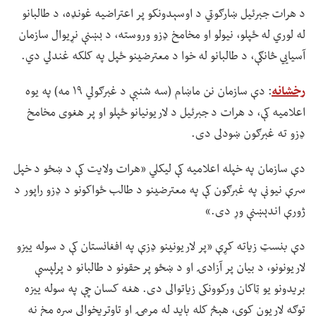
د هرات جبرئیل ښارګوټي د اوسېدونکو پر اعتراضیه غونډه، د طالبانو
له لوري له ځپلو، نیولو او مخامخ ډزو وروسته، د بښنې نړیوال سازمان
آسیايي څانګې، د طالبانو له خوا د معترضینو ځپل په کلکه غندلي دي.
رخشانه
: دې سازمان نن ماښام (سه شنبې د غبرګولي ۱۹ مه) په یوه
اعلامیه کې، د هرات د جبرئیل د لاریونیانو ځپلو او پر هغوی مخامخ
ډزو ته غبرګون ښودلی دی.
دې سازمان په خپله اعلامیه کې لیکلي «هرات ولایت کې د ښځو د خپل
سرې نیونې په غبرګون کې په معترضینو د طالب ځواکونو د ډزو راپور د
ژورې اندېښنې وړ دی.»
دې بنسټ زیاته کړې «پر لاریونینو ډزې په افغانستان کې د سوله ییزو
لاریونونو، د بیان پر آزادۍ او د ښځو پر حقونو د طالبانو د پرلپسې
بریدونو یو ټاکان ورکوونکی زیاتوالی دی. هغه کسان چې په سوله ییزه
توګه لاریون کوي، هېڅ کله باید له مرمۍ او تاوتریخوالي سره مخ نه