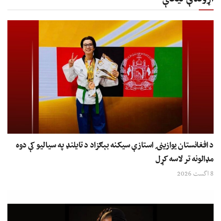
د افغانستان یوازینۍ استازې سیکنه بېګزاد د تایلنډ په سیالیو کې دوه
مډالونه تر لاسه کړل
8 اگست 2026