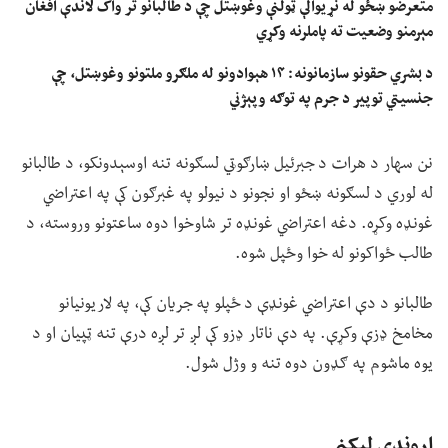
متعرضو ښځو له نړیوالې ټولنې وغوښتل چې د طالبانو تر واک لاندې افغان
مېرمنو وضعیت ته پاملرنه وکړي
د بشري حقونو سازمانونه: ۱۴ هېوادونو له ملګرو ملتونو وغوښتل، چې
جنسیتي توپير د جرم په توګه وپېژني
نن سهار د هرات د جبرئیل ښارګوټي لسګونه تنه اوسېدونکو، د طالبانو
له لوري د لسګونه ښځو او نجونو د نیولو په غبرګون کې په اعتراضي
غونډه وکړه. دغه اعتراضي غونډه تر شاوخوا دوه ساعتونو وروسته، د
طالب ځواکونو له خوا وځپل شوه.
طالبانو د دې اعتراضي غونډې د ځپلو په جریان کې، په لاریونیانو
مخامخ ډزې وکړې. په دې ناتار ډزو کې لږ تر لږه درې تنه ټپیان او د
یوه ماشوم په ګډون دوه تنه و وژل شول.
اړوندې لیکنې