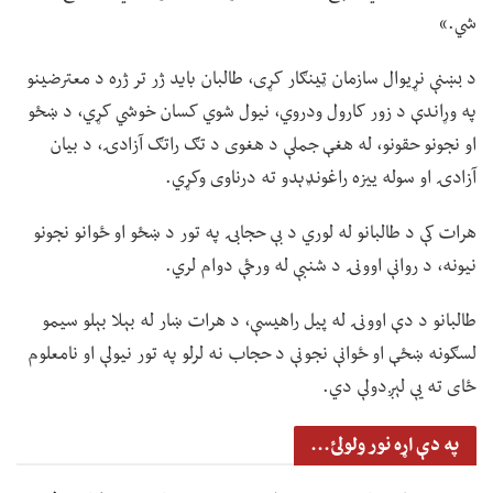
شي.»
د بښنې نړیوال سازمان ټینګار کړی، طالبان باید ژر تر ژره د معترضینو
په وړاندې د زور کارول ودروي، نیول شوي کسان خوشي کړي، د ښځو
او نجونو حقونو، له هغې جملې د هغوی د تګ راتګ آزادۍ، د بیان
آزادۍ او سوله ییزه راغونډېدو ته درناوی وکړي.
هرات کې د طالبانو له لوري د بې حجابۍ په تور د ښځو او ځوانو نجونو
نیونه، د روانې اوونۍ د شنبې له ورځې دوام لري.
طالبانو د دې اوونۍ له پیل راهیسې، د هرات ښار له بېلا بېلو سیمو
لسګونه ښځې او ځوانې نجونې د حجاب نه لرلو په تور نیولې او نامعلوم
ځای ته یې لېږدولې دي.
په دې اړه نور ولولئ...