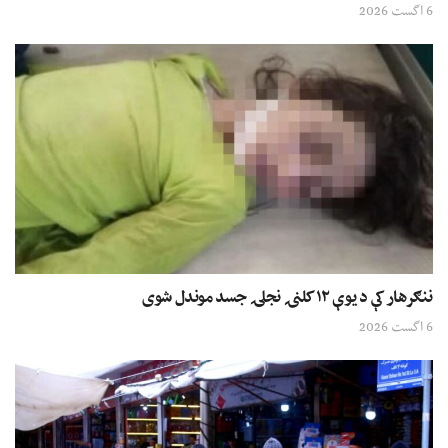
6 اگست 2026
ننګرهار کې د یوې ۱۲ کلنۍ نجلۍ جسد موندل شوی
6 اگست 2026