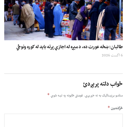
طالبان: ښځه عورت ده، د مېړه له اجازې پرته باید له کوره ونوځي
6 اگست 2026
ځواب دلته پرېږدئ
*
ستاسو برېښناليک به نه خپريږي.
غوښتى ځایونه په نښه شوي
*
څرگندون