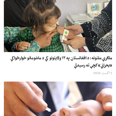
ملګري ملتونه: د افغانستان په ۱۲ ولایتونو کې د ماشومانو خوارځواکي
«بحراني» کچې ته رسېدلې
5 اگست 2026