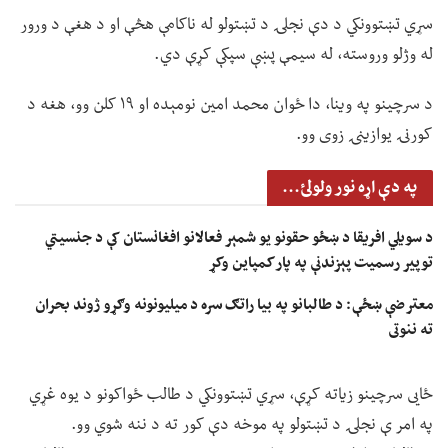
سړي تښتوونکي د دې نجلۍ د تښتولو له ناکامې هڅې او د هغې د ورور
له وژلو وروسته، له سیمې پښې سپکې کړې دي.
د سرچینو په وینا، دا ځوان محمد امین نومېده او ۱۹ کلن وو، هغه د
کورنۍ یوازینۍ زوی وو.
په دې اړه نور ولولئ...
د سویلي افریقا د ښځو حقونو یو شمېر فعالانو افغانستان کې د جنسیتي
توپیر رسمیت پېزندنې په پار کمپاین وکړ
معترضې ښځې: د طالبانو په بیا راتګ سره د میلیونونه وګړو ژوند بحران
ته ننوتی
ځايی سرچینو زیاته کړې، سړي تښتوونکي د طالب ځواکونو د یوه غړي
په امر ې نجلۍ د تښتولو په موخه دې کور ته د ننه شوي وو.