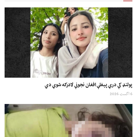
پولنډ کې درې پېغلې افغان نجونې لادرکه شوې دي
6 اگست 2026