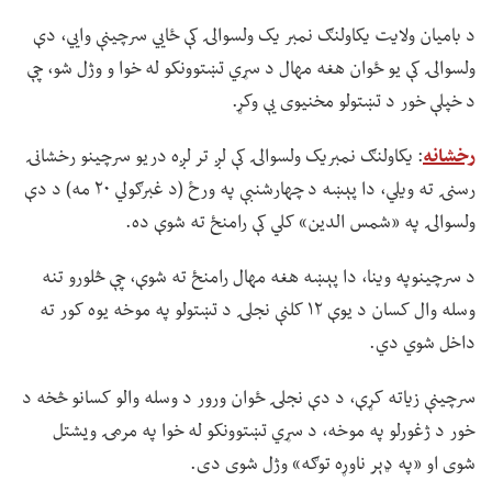
د بامیان ولایت یکاولنګ نمبر یک ولسوالۍ کې ځايي سرچینې وايي، دې
ولسوالۍ کې یو ځوان هغه مهال د سړي تښتوونکو له خوا و وژل شو، چې
د خپلې خور د تښتولو مخنیوی یې وکړ.
رخشانه
: یکاولنګ نمبریک ولسوالۍ کې لږ تر لږه دریو سرچینو رخشانۍ
رسنۍ ته ویلي، دا پېښه د چهارشنبې په ورځ (د غبرګولي ۲۰ مه) د دې
ولسوالۍ په «شمس الدین» کلي کې رامنځ ته شوې ده.
د سرچینوپه وینا، دا پېښه هغه مهال رامنځ ته شوې، چې څلورو تنه
وسله وال کسان د یوې ۱۲ کلنې نجلۍ د تښتولو په موخه یوه کور ته
داخل شوي دي.
سرچینې زیاته کړې، د دې نجلۍ ځوان ورور د وسله والو کسانو څخه د
خور د ژغورلو په موخه، د سړي تښتوونکو له خوا په مرمۍ ویشتل
شوی او «په ډېر ناوړه توګه» وژل شوی دی.