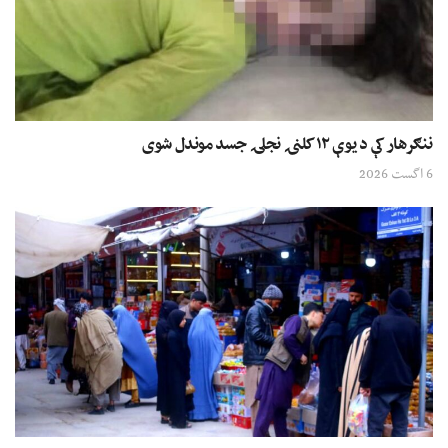
ننګرهار کې د یوې ۱۲ کلنۍ نجلۍ جسد موندل شوی
6 اگست 2026