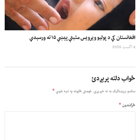
افغانستان کې د پولیو ویرویس مثبتې پېښې ۱۵ ته ورسېدې
4 اگست 2026
ځواب دلته پرېږدئ
*
ستاسو برېښناليک به نه خپريږي.
غوښتى ځایونه په نښه شوي
*
څرگندون