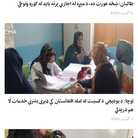
طالبان: ښځه عورت ده، د مېړه له اجازې پرته باید له کوره ونوځي
6 اگست 2026
اوچا: د بودیجې د کمښت له امله افغانستان کې ډېری بشري خدمات لا
هم درېدلي
5 اگست 2026