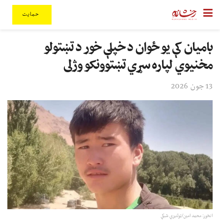
حمایت
بامیان کې یو ځوان د خپلې خور د تښتولو
مخنیوي لپاره سړي تښتوونکو وژلی
13 جون 2026
انځور: محمد امین/ټولنیزې شبکې