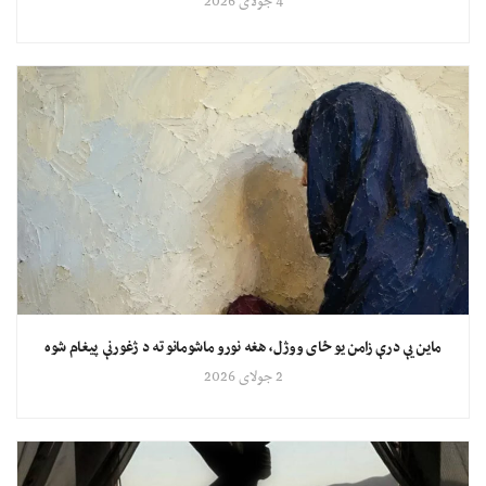
4 جولای 2026
ماین یې درې زامن یو ځای ووژل، هغه نورو ماشومانو ته د ژغورنې پیغام شوه
2 جولای 2026