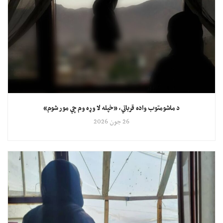
د ماشومتوب واده قرباتي، «خپله لا وړه وم چې مور شوم»
26 جون 2026