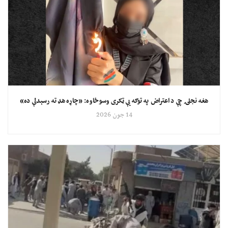
هغه نجلۍ چې د اعتراض په توګه یې ټکری وسوځاوه: «چاړه هډ ته رسېدلې ده»
14 جون 2026