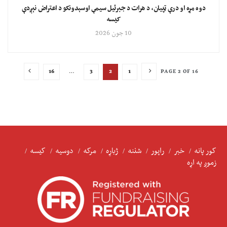
دوه مړه او درې ټپیان، د هرات د جبرئیل سیمې اوسېدونکو د اعتراض نېږدې
کیسه
10 جون 2026
16
…
3
2
1
PAGE 2 OF 16
کور پانه
خبر
راپور
شننه
ژباړه
مرکه
دوسیه
کیسه
زموږ په اړه