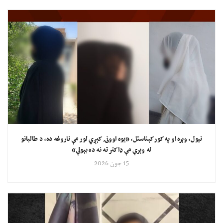
نیول، وېره او په کور کېناستل، «یوه اوونۍ کېږي لور مې ناروغه ده، د طالبانو
له وېرې مې ډاکتر ته نه ده بېولې»
15 جون 2026