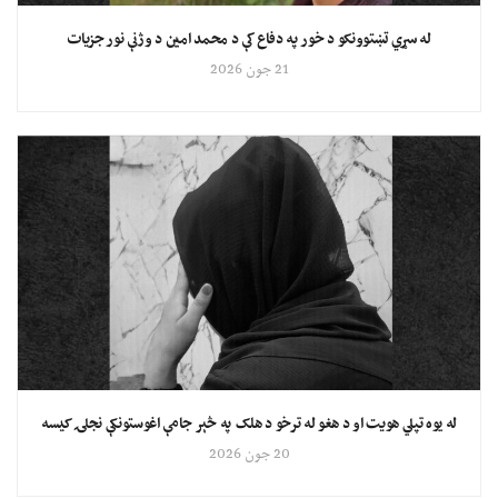
له سړي تښتوونکو د خور په دفاع کې د محمد امین د وژنې نور جزیات
21 جون 2026
له یوه تپلي هویت او د هغو له ترخو د هلک په څېر جامې اغوستونکې نجلۍ کیسه
20 جون 2026