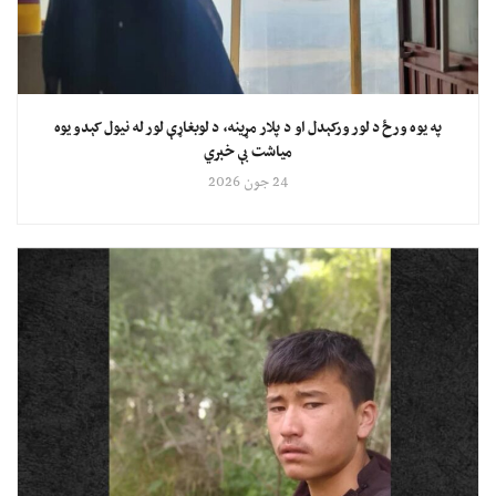
په یوه ورځ د لور ورکېدل او د پلار مړینه، د لوبغاړې لور له نیول کېدو یوه
میاشت بې خبري
24 جون 2026