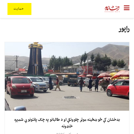
حمایت
راپور
بدخشان کې څو ښځینه موټر چلوونکې او د طالبانو په چک پانتونو بې شمېره
خنډونه