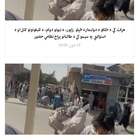
هرات کې د خلکو د دوامداره ځپلو راپور، د نیونو دوام، د تلېفونونو کتل او د
استوګنې په سیمو کې د طالبانو پراخ نظامي حضور
12 جون 2026