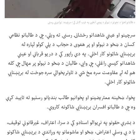
د طالبانو لخوا د نجونو د نیولو د پیښې انځور په غرب کابل کې؛ سرچینه: ټولنیزې رسنۍ
سرچینو او عیني شاهدانو رخشانۍ رسنۍ ته ویلي، چې د طالبانو نظامي
کسان د ښځو د نیولو او پر هغوی د حجاب د پلي کولو لپاره له
برېښنايي شاټونو کار اخلي. په دې راپور کې د دریو قرباني او عیني
شاهدانو کیسې راغلې، چې وايي، طالبان د ښځو د نیولو پر مهال چې کله
هم له لږ مقاومت سره مخ شي د تاوتریخوالي سره جوخت له برېښنايي
شاټونو کار اخلي.
پخوا، ښځینه معتریضینو او پخوانیو طالب بندیانو رسنیو ته تایید کړې
وه چې د طالبانو افسران برېښنايي شاکونه کاروي.
د بشري حقونو په نړیوالو اسنادو کې د سزا، اعتراف، غیرقانوني توقیف،
یا د بې وسلې اعتراض، ښځو او ماشومانو په وړاندې د برېښنايي شاکونو