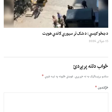
د ښځو کیسې: د شک تر سیوري لاندې هویت
15 جولای 2026
ځواب دلته پرېږدئ
*
ستاسو برېښناليک به نه خپريږي.
غوښتى ځایونه په نښه شوي
*
څرگندون