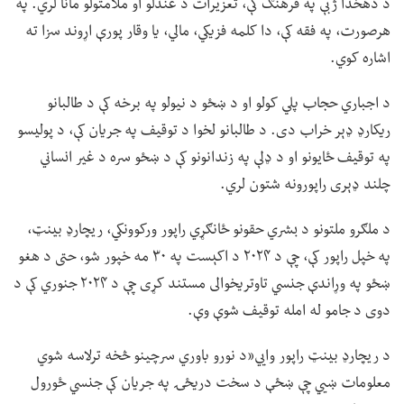
د دهخدا ژبې په فرهنګ کې، تعزیرات د غندلو او ملامتولو مانا لري. په
هرصورت، په فقه کې، دا کلمه فزیکي، مالي، یا وقار پورې اړوند سزا ته
اشاره کوي.
د اجباري حجاب پلي کولو او د ښځو د نیولو په برخه کې د طالبانو
ریکارډ ډېر خراب دی. د طالبانو لخوا د توقیف په جریان کې، د پولیسو
په توقیف ځایونو او د ډلې په زندانونو کې د ښځو سره د غیر انساني
چلند ډېری راپورونه شتون لري.
د ملګرو ملتونو د بشري حقونو ځانګړي راپور ورکوونکي، ریچارډ بینټ،
په خپل راپور کې، چې د ۲۰۲۴ د اکېست په ۳۰ مه خپور شو، حتی د هغو
ښځو په وړاندې جنسي تاوتریخوالی مستند کړی چې د ۲۰۲۴ جنوري کې د
دوی د جامو له امله توقیف شوې وې.
د ریچارډ بینټ راپور وايي«د نورو باوري سرچینو څخه ترلاسه شوي
معلومات ښیي چې ښځې د سخت دریځۍ په جریان کې جنسي ځورول