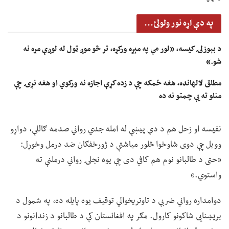
په دې اړه نور ولولئ...
د بېوزلۍ کیسه، «لور مې په مېړه ورکړه، تر څو موږ ټول له لوږې مړه نه
شو.»
مطلق لالهانده، هغه ځمکه چې د زده کړې اجازه نه ورکوي او هغه نړۍ چې
منلو ته یې چمتو نه ده
نفیسه او زحل هم د دې پیښې له امله جدي رواني صدمه ګاللې، دواړو
وویل چې دوی شاوخوا څلور میاشتې د ژورخفګان ضد درمل وخوړل:
«حتی د طالبانو نوم هم کافي دی چې یوه نجلۍ رواني درملنې ته
واستوي.»
دوامداره رواني ضربې د تاوتریخوالي توقیف یوه پایله ده، په شمول د
بریښنایی شاکونو کارول. مګر په افغانستان کې د طالبانو د زندانونو د