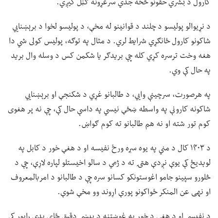
کارول د بشري حقونو څخه جدي سرغړونه ګڼل کیږي.
د نړیوالو پولیسو د چلند د قوانینو له مخې، د پولیسو لخوا د برېښنايي
شاکونو کارول ځانګړي شرایط لري. د مثال په توګه، پولیس کولی شي دا
هغه وخت ترسره کړي کله چې بریدګر یا شکمن کس د وسله وال برید
په حال کې وي.
په هرصورت، سرچینې وايي، د طالبانو غړي د شکنجې او برېښنايي
شاکونه کارونې په واسطه ښځې نیسي په داسې حال کې، چې نه پر هغوی
کوم تور شته او نه هم طالبانو ته کوم ګواښ.
د ۱۴۰۳ کال د مني په یوه سړه ورځ نفیسه او د هغې خور د کابل په
لوېدیځ کې یوې نږدې هټۍ ته د ژمي د سالو اخیستلو لپاره لاړې، چې د
څلورو سپینو جامو اغوستونکو کسانو سره چې د طالبانو د امربالمعروف
او نهی عن المنکر ځواکونو پورې اړوند وو مخې شوې.
د نفیسې او د هغې د خور په غوښتنه د پیښې دقیق ځای پدې راپور کې