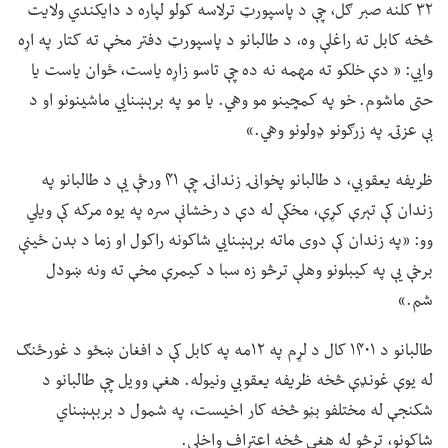
۳۲ کلنه صبر ګل، چې د پاسپورټ ترلاسه کولو لپاره د دایکندي ولایت
څخه کابل ته راغلې وه، د طالبانو د پاسپورټ دفتر مخې ته کتار په اړه
وايي: « دې خلکو ته مهمه نه ده چې تاسو زاړه یاست، ځوان یاست یا
حتی ماشوم. خو په کمچینو مو وهي. یا مو په برېښنايي ماشینونو او د
بې عزتۍ په زرګونو ډولونو وهي.»
ظریفه یعقوبي، د طالبانو پخوانۍ زندانۍ چې ۴۱ ورځې یې د طالبانو په
زندان کې تېرې کړې، مخکې له دې د رخشانې سره په یوه مرکه کې ویلي
وو: «په زندان کې دوی ماته برېښنايي شاکونه راکول او زما د بدن ځینې
برخې یې په کیبلونو وهلې ترڅو زه سبا د کیمرې مخې ته ونه ښودل
شم.»
طالبانو د ۱۴۰۱ کال د لړم په ۱۲مه په کابل کې د افغان ښځو د غورځنګ
له یوې غونډې څخه ظریفه یعقوبي ونیوله. هغې وویل چې طالبانو د
شکنجې له مختلفو بڼو څخه کار اخیست، په شمول د بربېښناي
شاکونو، ترڅو له هغې څخه اعتراف واخلي.