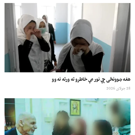
هغه ښوونځی چې نور مې خاطرو ته ورته نه وو
28 جولای 2026