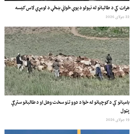
هرات کې د طالبانو له نیولو د یوې ځوانې ښځې د لومړي لاس کیسه
22 جولای 2026
بامیانو کې د کوچیانو له خوا د دوو تنو سخت وهل او د طالبانو سترګې
پټول
19 جولای 2026