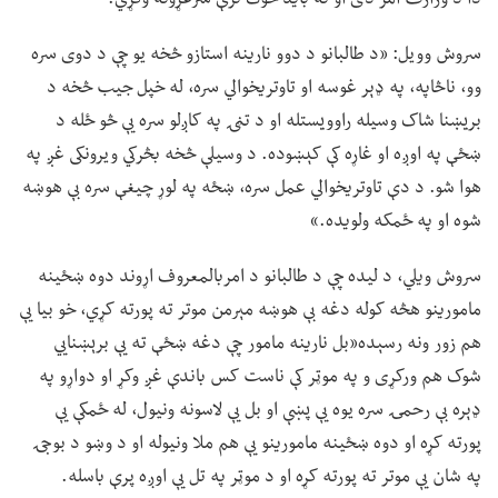
سروش وویل: «د طالبانو د دوو نارینه استازو څخه یو چې د دوی سره
وو، ناڅاپه، په ډېر غوسه او تاوتریخوالي سره، له خپل جیب څخه د
بریښنا شاک وسیله راوویستله او د تڼۍ په کاږلو سره یې څو ځله د
ښځې په اوږه او غاړه کې کېښوده. د وسیلې څخه بڅرکي ویرونکی غږ په
هوا شو. د دې تاوتریخوالي عمل سره، ښځه په لوړ چیغې سره بې هوښه
شوه او په ځمکه ولویده.»
سروش ویلي، د لیده چې د طالبانو د امربالمعروف اړوند دوه ښځینه
مامورینو هڅه کوله دغه بې هوښه مېرمن موتر ته پورته کړي، خو بیا یې
هم زور ونه رسېده«بل نارینه مامور چې دغه ښځې ته یې برېښنايي
شوک هم ورکړی و په موټر کې ناست کس باندې غږ وکړ او دواړو په
ډېره بې رحمۍ سره یوه یې پښې او بل یې لاسونه ونیول، له ځمکې یې
پورته کړه او دوه ښځینه مامورینو یې هم ملا ونیوله او د وښو د بوجۍ
په شان یې موتر ته پورته کړه او د موټر په تل یې اوږه پرې باسله.