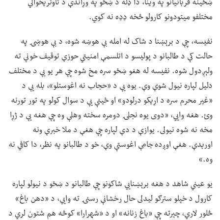
ښځینه قربانیانو په وینا، دا ډله د ښځو په وړاندې د تاوتریخوالي
مختلفو میتودونو کارولو څخه ډډه نه کوي.
نفیسه، چې د برېښنا د شاک له امله بې هوښه شوه، د بې هوښۍ په
حالت کې د طالبانو د پولیسو د اتلسمې امنیتي حوزې توقیف خونې ته
ولېږدول شوه. نفیسه له هغو ښځو سره مخ شوه چې هر یو یې د مختلف
دلیل لپاره نیول شوې وې. یوه یې د «حجاب نه اغوستلو»، بله یې د
«غیر محرم سره د اړیکو درلودو» او ځینې یې د سوال کولو په تور تورنه
وئ. هغه وايي، «دوی یوه نجلۍ دومره سخته وهلې وه چې هغه یې د ژړا
مخه نه شوه نیولی. یوازې د دې لپاره چې هغې د ملا خبرې ونه
اورېدې. هغې اوږده جامې اغوستې وې، خو د طالبانو په نظر، دا کافي نه
وه.»
یو عیني شاهد د هغه برېښنايي شاکونو چې طالبانو د ښځو د نیولو لپاره
کارول د خپلو سترګو لیدلی حال رخشانې رسنۍ ته وايي، د «دهن باغ»
څلور لاري، چېرته چې «باغ زنانه» او د «شهرارا» کوڅه هم شتون لري د