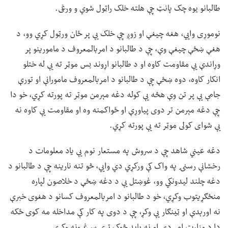
طالبانو یوه چک پانټ چې هلته خلک راټول شوي و ورغی.
نوموړی وايي، هغه چیغې او زوږ چې خلک یې پر ځان ورټول کړي وو، د
هغې ښځې چیغې وې، چې د طالبانو د امربالمعروف د مامورینو پر
وړاندې یې مقاومت کاوه او د طالبانو اړوند بس موټر ته یې له ختلو
انکار کاوه، دوه ښځې چې د طالبانو د امربالمعروف مامورانې او تورې
جامې یې پر تن وې هڅه یې کوله دغه مېرمن موټر ته پورته کړي، خو دا
چې دغه مېرمن تر دوی پیاوړې او ځواکمنه وه او مقاومت یې کاوه نه
یې شوای کولی موټر ته یې پورته کړي.
دغه عیني شاهد چې د سروش په مستعار نوم یې یاد معلومات د
رخشانې رسنۍ په واک کې ورکړي دي وايي، څو تنه نارینه چې د طالبانو د
دغه چلند لیدونکي وو، غوښتل یې د دغه ښځې د خلاصون لپاره
منځګړیتوب وکړي، خو د طالبانو د امربالمعروف کسانو د هغوی خبرې
نه اورېدې او ټینګار یې وکړ، چې د دوی په کار کې مداخله مه کوی ځکه
دا د وزارت امر دی او نه باید څوک ترې سرغړونه وکړي.