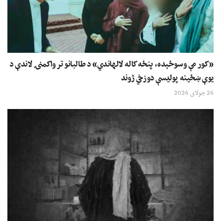
«کور مې وسوځېده، پنځه کاله لالهاندي» د طالبانو تر واکمنۍ لاندې د
یوې ښځینه پولیسې دوزخي ژوند
26 جولای 2026