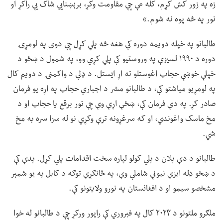
زه په زور کش کړم، کله مې چې مقاومت وکړ، برېښنايي شاک یې راکړ او
نور په څه پوه نه شوم.»
طالبانو په خپله دویمه دوره کې هغه څه پلي کړل چې دوی په لومړۍ
دوره د ۱۹۹۰ لسیزې په وروستیو کې پلي کړي وو، په شمول د ښځو د
خپلې خوښې حجاب اغوستلو ته اړ ایستل. د ډلې د واکمنۍ د دویم کال
په لومړیو میاشتو کې، د طالبانو مشر د اجباري حجاب په اړه یو فرمان
صادر کړ. په دې فرمان کې، ښځې اړې وې چې تور برقع یا حجاب او د
مخ ماسک واغوندي، او که سرغړونه ترې وکړي نو له سزا سره به مخ
شي.
طالبانو د دې پلان د پلي کولو لپاره سخت اقدامات پلي کړل. پدې کې
د ښځو ډله ایزې نیونې شاملې وې، په ځانګړې توګه د کابل په یو شمېر
مشخصو سیمو او د افغانستان په نورو ولایتونو کې.
ملګرو ملتونو د ۲۰۲۴ کال په فبروري کې راپور ورکړ چې د طالبانو له خوا