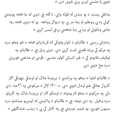
شوې یا جنسي تېری پرې شوی دی.»
ښاغلي بینټ د یو بندی له قوله وايي: «کله چې دوی له ما څخه پوښتنې
کولې زه یې ووهلم او زما سر یې په دیوال وواهه. یو له دوی څخه زما
جامې وشلولې او بیا یې زما شخصي برخې لمس کړې.»
رخشانې رسنۍ د طالبانو د تاوتریخوالي له قربانیانو څخه د څو ښځو سره
په مرکو کې ورته قضیې ثبت کړې دي. دوی ویل چې د طالبانو په
توقیف ځایونو کې د غیر انساني کولو، جنسي ، قومي او مذهبي ځورونې
سره مخ شوي دي.
د طالبانو لخوا د ښځو په وړاندې د بریښنا شاک او اوښکې بهونکي ګاز
کارول مخکې هم لیدل شوي دي. د ۱۴۰۰ کال د مرغومي په ۲۶مه، دې
ډلې په سړکونو د ښځو لاریونونه د اوښکو ګاز او بریښنا شاک په کارولو
سره وځپل. په دې نیټه، چې د طالبانو د واکمنۍ له لومړیو میاشتو سره
سمون خوري، یو شمېر مېرمنې چې په کابل کې یې د زینب عبداللهي د