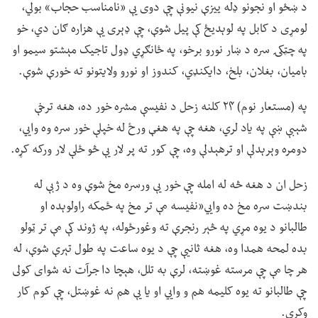
د ښځو او نجونو ډله ییزې نیونې چې دوی یې «نامناسب حجاب» بولي،
لومړی د کابل په لوېدیځ کې پیل شوې، چې ډېری یې هزاره ګان دي، خو
په چټکۍ سره د ښار نورو برخو، په ځانګړي ډول تاجیک مېشتو سیمو او
بامیان، بغلان، بلخ، دایکنډي، کندوز او نورو ولایتونو ته خورې شوې.
په (مستعار نوم) ۲۴ کلنه زحل د نفیسې مشره خور ده، هغه ترخې
شېبې ښې په یاد لري، هغه چې په هغې ورځ له خپلې خور سره وه وايي،
دومره وېرېدلې او ترهېدلې وه، چې کور ته پر لار یې څو ځلې لار ورکه کړه.
زحل ان د هغه څه له امله چې خور یې ورسره مخ شوې وه د ژبې له
بندښت سره مخ ده وايي«نفیسه مې تر مخ په ځمکه راولوېده او
طالبانو د یوه مړي په څېر رنجرې ته وغورځوله، په ژوند کې مې تر ټولو
بده لمحه همدا وه، هغه ثانیې چې د یوه ساعت په طول تېرې شوې، له
هر چا مې چې مرسته غوښته، لرې به تلل، هېچا دا جرآت نه شوای کولی
چې طالبانو ته یوه کلیمه هم و وايي او یا یې هم نه غوښتل، چې کوم کار
وکړي.