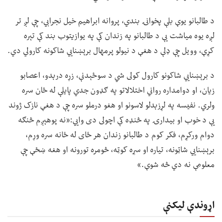
د طالبانو یوې بلې پخوانۍ بندي، پروانه ابراهیم خیل نجرابي، چې لږ تر
لږه یوه میاشت یې د طالبانو په زندان کې په یوازیتوب بند کې تېره
کړې، وویل چې ډلې د هغې د نیولو پرمهال برېښنايي شاکونه کارولي دي.
د برېښنايي شاکونو کارول کولی شي د سوځېدنې، زړه درېدو، اعصابو
زیان، او دوامداره رواني اختلالاتو په ګډون جدي پایلې له ځان سره
ولري. نفیسه په لړزېدلو لاسونو او هغو درملو سره چې د هغې نازک ژوند
یې د خوب او بیدارۍ په څنډه کې اچولی دی وايي:«نه پوهېږم څنګه
دوام ورکړم، فکر کوم د طالبانو زندان هر ځای له ځانه سره وړم،
برېښنايي شاټونه، تیاره او سړه کوټه، څومره تورونه او هغه ښځې چې
معلومې نه دي څه شوې.»
اړوندې لیکنې