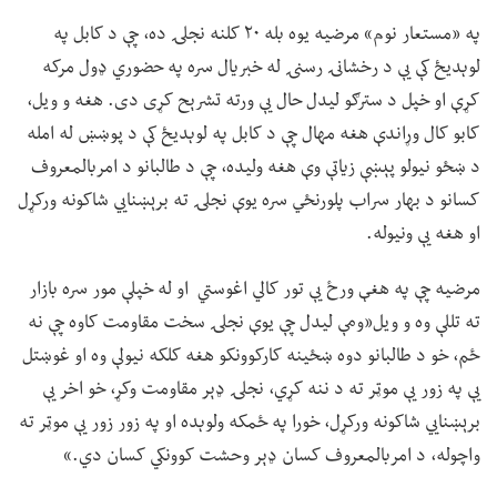
په «مستعار نوم» مرضیه یوه بله ۲۰ کلنه نجلۍ ده، چې د کابل په
لوېدیځ کې یې د رخشانۍ رسنۍ له خبریال سره په حضوري ډول مرکه
کړې او خپل د سترګو لیدل حال یې ورته تشرېح کړی دی. هغه و ویل،
کابو کال وړاندې هغه مهال چې د کابل په لوېدیځ کې د پوښښ له امله
د ښځو نیولو پېښې زیاتې وې هغه ولیده، چې د طالبانو د امربالمعروف
کسانو د بهار سراب پلورنځي سره یوې نجلۍ ته برېښنايي شاکونه ورکړل
او هغه یې ونیوله.
مرضیه چې په هغې ورځ یې تور کالي اغوستي او له خپلې مور سره بازار
ته تللې وه و ویل«ومې لیدل چې یوې نجلۍ سخت مقاومت کاوه چې نه
ځم، خو د طالبانو دوه ښځینه کارکوونکو هغه کلکه نیولې وه او غوښتل
یې په زور یې موټر ته د ننه کړي، نجلۍ ډېر مقاومت وکړ، خو اخر یې
برېښنايي شاکونه ورکړل، خورا په ځمکه ولوېده او په زور زور یې موټر ته
واچوله، د امربالمعروف کسان ډېر وحشت کوونکي کسان دي.»