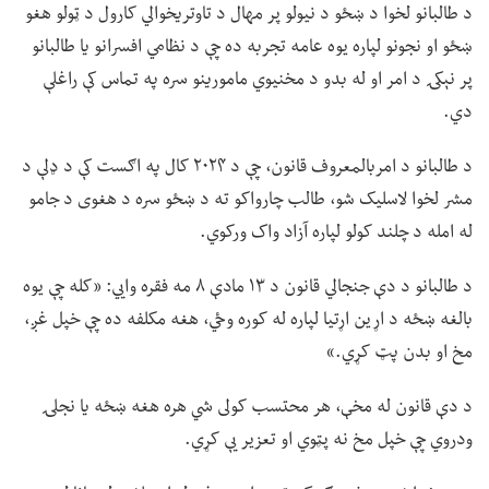
د طالبانو لخوا د ښځو د نیولو پر مهال د تاوتریخوالي کارول د ټولو هغو
ښځو او نجونو لپاره یوه عامه تجربه ده چې د نظامي افسرانو یا طالبانو
پر نېکۍ د امر او له بدو د مخنیوي مامورینو سره په تماس کې راغلې
دي.
د طالبانو د امربالمعروف قانون، چې د ۲۰۲۴ کال په اګست کې د ډلې د
مشر لخوا لاسلیک شو، طالب چارواکو ته د ښځو سره د هغوی د جامو
له امله د چلند کولو لپاره آزاد واک ورکوي.
د طالبانو د دې جنجالي قانون د ۱۳ مادې ۸ مه فقره وايي: «کله چې یوه
بالغه ښځه د اړین اړتیا لپاره له کوره وځي، هغه مکلفه ده چې خپل غږ،
مخ او بدن پټ کړي.»
د دې قانون له مخې، هر محتسب کولی شي هره هغه ښځه یا نجلۍ
ودروي چې خپل مخ نه پټوي او تعزیر یې کړي.