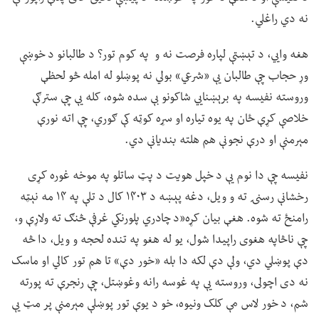
نه دي راغلي.
هغه وايي، د تېښتې لپاره فرصت نه و په کوم تور؟ د طالبانو د خوښې
وړ حجاب چې طالبان یې «شرعي» بولي نه پوښلو له امله څو لحظې
وروسته نفیسه په برېښنايي شاکونو بې سده شوه، کله یې چې سترګې
خلاصې کړې ځان په یوه تیاره او سړه کوټه کې ګوري، چې اته نورې
مېرمنې او درې نجونې هم هلته بندیانې دي.
نفیسه چې دا نوم یې د خپل هویت د پټ ساتلو په موخه غوره کړی
رخشانې رسنۍ ته و ویل، دغه پېښه د ۱۴۰۳ کال د تلې په ۱۴ مه نېټه
رامنځ ته شوه. هغې بیان کړه«د چادري پلورنکي غرفې څنګ ته ولاړې و،
چې ناڅاپه هغوی راپیدا شول، یو له هغو په تنده لحجه و ویل، دا څه
دې پوښلي دي، ولې دې لکه دا بله «خور دې» تا هم تور کالي او ماسک
نه دی اچولی، وروسته یې په غوسه رانه وغوښتل، چې رنجرې ته پورته
شم، د خور لاس مې کلک ونیوه، خو د یوې تور پوښلې مېرمنې پر مټ یې