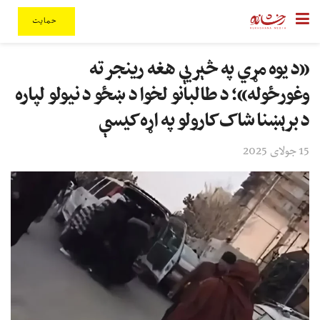
حمایت
«د یوه مړي په څېر یې هغه رینجر ته
وغورځوله»؛ د طالبانو لخوا د ښځو د نیولو لپاره
د برېښنا شاک کارولو په اړه کیسې
15 جولای 2025