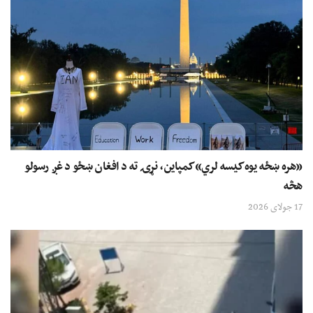
«هره ښځه یوه کیسه لري» کمپاین، نړۍ ته د افغان ښځو د غږ رسولو
هڅه
17 جولای 2026