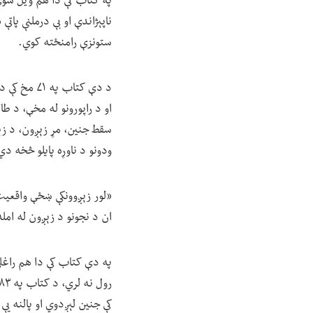
په کتاب کې دا هم ویل شوي
ناپېژاندې او بې درملنې پات
ستونزې رامنځته کوي.
د دې کتاب 
او د راپورونو له مخې، د ط
سقط جنین، مړ زېږون، د زېږ
ودونو د ناوړه پایلو څخه دي
«لور زېږوونکې ښځې واقعیت 
ان د نجونو د زېږون له امل
په دې کتاب کې دا هم راغل
کې جنین لېږدوي او پالنه ی