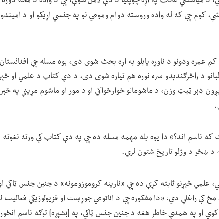
، د میاشتني عادت په اړه چوپتیا د دې لامل شوې، چې د واده د مخه دوره
ې شي، کوم چې که له واده وروسته دوام ومومي نو په جنسي اړیکو او د امیندو
په ۷۱ مخ کې د کم عمره ودونو د ناوړه پایلو په اړه بحث شوی دی، یوه مسله چې افغانستان
البانو د راڅرګندېدو سره نوره هم تیاره شوی دی، د دې کتاب د علمي او څېړ
ون ډېر ټیټ وزن، د ماشومانو خوارځواکي او د مور او ماشوم مړینې په څېر
.
که ناسم اند؟» دا یوه بله مهمه مسله ده چې په دې کتاب کې ورته نغوته ش
ه د ښځو د وژلو تاریخ شتون لري.
ي، علمي څېړنو ثابته کړې ده چې «نارینه کروموزومونه» د جنین جنس ټاکي 
رول نه لري، د کتاب په ۸۳ مخ کې راغلي دي: «دا مفکوره چې د اناتومي جوړښت او فزیولوژیکي 
ې کوي او په همدې خاطر هغه د جنین جنس ټاکي، په [بشپړه] توګه ناسم انځو