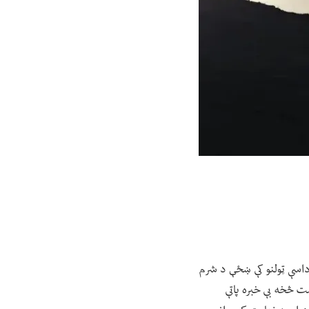
داسې ټولنو کې ښځې د شرم
ښت څخه بې خبره پاتې