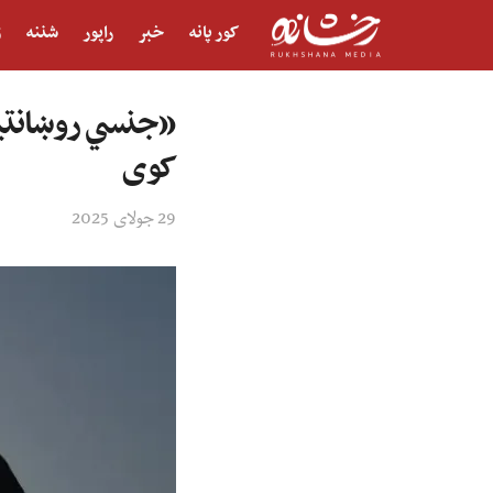
کور پانه
خبر
راپور
شننه
ژ
«جنسي روښانتیا»
کوی
29 جولای 2025