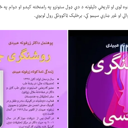
دوه لوی او تاریخي دلیلونه د دې ډول ستونزو په رامنځته کېدو او دوام په ځ
یوالي او غیر ښاري سیمو کې، برخلیک ټاکوونکی رول لوبوي.