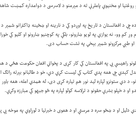
 او روغتیا او مخنیوي پاملرنې ته د مېرمنو د لاسرسی د دوامداره کمښت شاهد
چې د افغانستان د تاریخ په اوږدو کې د نارینه او ښځینه ډاکټرانو شمېر د ا
وړ کم وو، نه یوازې په لویو ښارونو، بلکې په کوچنیو ښارونو او کلیو کې خورا 
و او طبي مرکزونو شمېر بېخي په نشت حساب دی.
لونو راهیسې یې په افغانستان کې کار کړی د پخواني افغان حکومت هڅې د هغو 
لیدل کېدې چې هغه پدې کتاب کې لیست کړي دي، خو د طالبانو بېرته راتګ ا
نو، د دې ستونزو لپاره لید نور هم تیاره کړی دی، له همدې امله، هغه باور 
 او د خپلو بشري حقونو د ترلاسه کولو لپاره په څو جبهو کې مبارزه وکړي.
 دلیل او د ښځو سره د مرستې او د هغوی د خبرتیا د لوړاوي په موخه یې پ