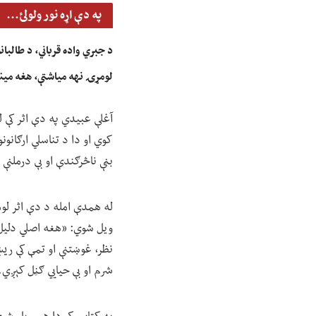
په دې اړه نور ولولئ...
د جبري واده قرباني، د طالبا
لومړۍ نهه میاشتې، هغه مین
آغلې عبیدي په دې اثر کې لی
کوي او دا د تناسلي ارګانو
بڼې ناڅرګندې او بې درملنې
ویل شوي: «هغه اصلي دلیل 
نظر، غوښتنې او تمې کې ریښ
شرم او بې حیايي ګڼل کېږي.