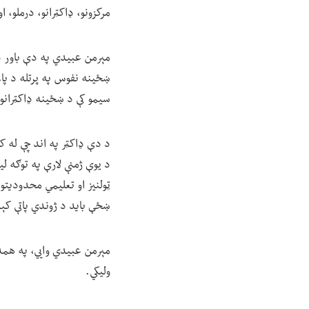
مرکزونو، ډاکټرانو، درملو،
مېرمن عبیدي په دې باور ده 
ښځینه نفوس په پرتله د پام 
سیمو کې د ښځینه ډاکټران
د دې ډاکټر په اند چې له ک
د یوې ژمنې لارې په توګه 
ټولنیز او تعلیمي محدودیتو
ښځې باید د ژوندي پاتې کېدو
مېرمن عبیدي وايي، په همدې
ولیکي.