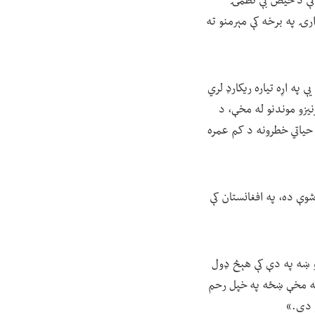
 کې د حیض بې نظمۍ
ارۍ په برخه کې مېرمنو ته
 یې په اړه تیاره ریکارډ لري
نیزو موندنو له مخې، د
 حیاتي خطرونه د کم عمره
وې ده، په افغانستان کې
او ښه په دې کې هېڅ ډول
فعالیت له مخې ښځه په خپل رحم
ر دی.»