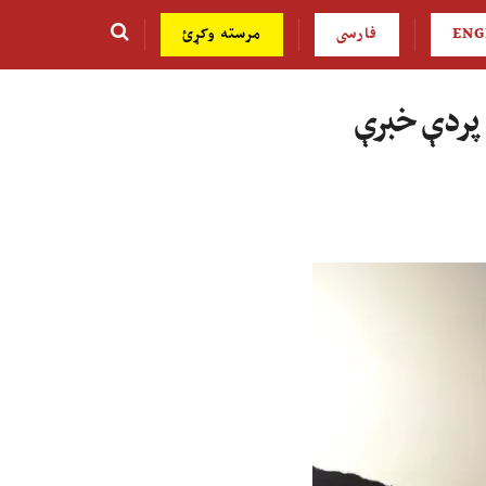
ENG
فارسی
مرسته وکړئ
 پردې خبرې