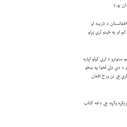
ان یو.»
فغانستان د نارینه او
کم او په ځینو لرې پرتو
ستونزو د لرې کولو لپاره
و د دې ډلې لخوا په ښځو
لري چې نن ورځ افغان
رېکړه وکړه، چې دغه کتاب