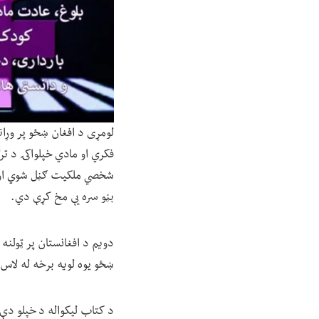
لومړی د افغان ښځو پر وړان
فکري او مادي خپلواکۍ د ت
شخصي ملکیت ګڼل شوي او دې
بڼو سره یې مخ کړې دي.
دویم د افغانستان پر ټولنه
ښځو یوه لویه برخه له لاس 
د کتاب لیکواله د خپلو دې 