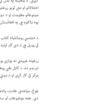
کېږي. د ښځینه په بدن کې د
اختلالاتو او حتی لویو روغت
ممنوعاتو مقاومت او د دوی
یوه ډاکټره چې په افغانستان
کې وویل چې د دې کار لپاره 
زرغونه عبیدي نه یوازې یوه
مرکز کې کار کړی او د بښنې
بلوغ، میاشتنی عادت، واده
دي. هغه موضوعات او ستونزې