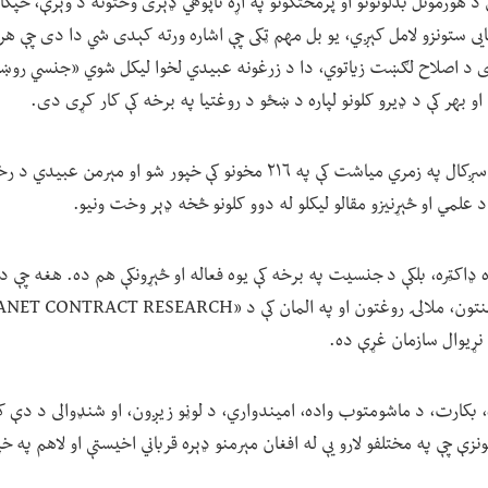
 هورمونل بدلونونو او پرمختګونو په اړه ناپوهي ډېری وختونه د وېرې، خپګان
یایی ستونزو لامل کېږي، یو بل مهم ټکی چې اشاره ورته کېدی شي دا دی چې هر
 د اصلاح لګښت زیاتوي، دا د زرغونه عبیدي لخوا لیکل شوي «جنسي روښان
 او بهر کې د ډیرو کلونو لپاره د ښځو د روغتیا په برخه کې کار کړی دی.
د «جنسي روښانتیا» کتاب سږکال په زمري میاشت کې په ۲۱۶ مخونو کې خپور شو 
د علمي او څېړنیزو مقالو لیکلو له دوو کلونو څخه ډېر وخت ونیو.
 ډاکټره، بلکې د جنسیت په برخه کې یوه فعاله او څېړونکې هم ده. هغه چې د
 نړیوال سازمان غړې ده.
، بکارت، د ماشومتوب واده، امیندواري، د لوڼو زیږون، او شنډوالی د د
 چې په مختلفو لارو یې له افغان مېرمنو ډېره قرباني اخیستې او لاهم په خ