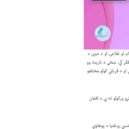
م او غلامۍ او د دوی د
کر کې، ښځې د نارینه وو
 د قرباني کولو مختلفو
 ورکولو ته یې د افغان
جنسي روغتیا د پوهاوي