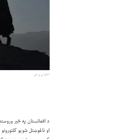
انځور: بي بي سي
د افغانستان په څېر وروست
او ناغوښتل شويو کلتورونو پ