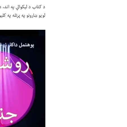
د کتاب د لیکوالې په اند، 
لویو ښارونو په پرتله په کل