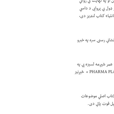
 او په نهایت کې رواني
 ډول بې پروایی د داسې
تیا» کتاب لنډیز دی،
او مېرمن عبیدي د رخشانې رسنۍ سره په خبرو
 عمر شپږمه لسیزه یې په
تېرېدو ده، د کابل طبي پوهنتون، ملالۍ روغتون او په المان کې د «PHARMA PLANET CONTRACT RESEARCH » څېړنیز
ې کتاب اصلي موضوعات
پل قوت پاتې دی.