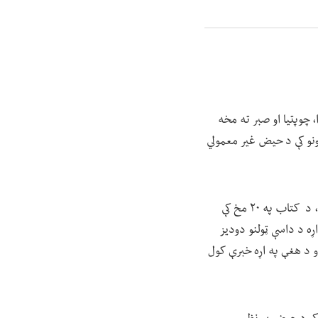
، چوپتیا او صبر ته مخه
جونو کې د حیض غیر معمولي
له همدې امله د دې اثر لومړی سرلیک هم د «موږ ښځې او د حیض ممنوع» په نوم ځانګړی شوی دی، د کتاب په ۲۰ مخ کې
ه د داسې ټولنو دودیز
و د هغې په اړه خبرې کول