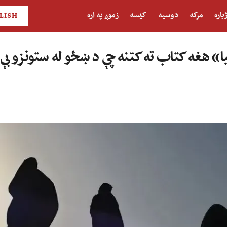
باړه
مرکه
دوسیه
کیسه
زموږ په اړه
LISH
 هغه کتاب ته کتنه چې د ښځو له ستونزو بې