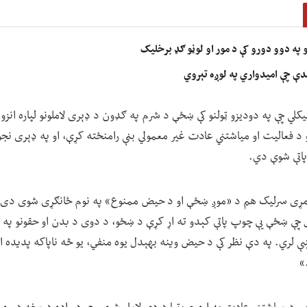
نو په دوو دورو کې د مور او لوڼو ګډ برخلیک
دې چې امیدواري په لوږه تېروي
کلي چې په دودیزو ټولنو کې ښځې د شرم په ګډون د ډېری لاملونو لپاره انزوا
نو د فعالیت او میاشتني عادت غیر معمولي بڼې رامنځته کړې، او په ډېری ن
 پاتې شوې دي.
چې ښځې یې چوپ پاتې کېدو ته اړ کړې د ښځو، د دوی د بدن او حقونو په اړ
ې لري. په دې نظر کې د حیض وینه بهېدل یوه منفي، یو څه ناپاکه پدیده ا
»