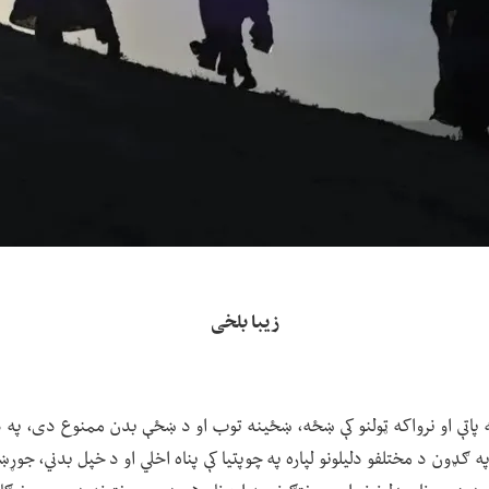
زیبا بلخی
ه پاتې او نرواکه ټولنو کې ښځه، ښځینه توب او د ښځې بدن ممنوع دی، په 
ه ګډون د مختلفو دلیلونو لپاره په چوپتیا کې پناه اخلي او د خپل بدني، جوړ