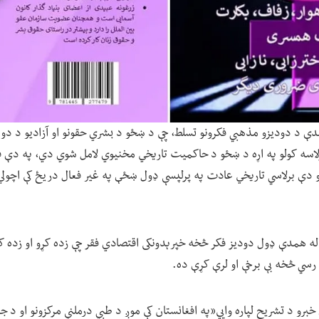
دې د دودیزو مذهبي فکرونو تسلط، چې د ښځو د بشري حقونو او آزادیو د دوا
رلاسه کولو په اړه د ښځو د حاکمیت تاریخي مخنیوي لامل شوي دي، په دې ف
 برلاسي تاریخي عادت په پرلپسې ډول ښځې په غیر فعال دریځ کې اچولي او
 له همدې ډول دودیز فکر څخه خپرېدونکی اقتصادي فقر چې زده کړو او زده کړو
رسي څخه بې برخې او لرې کړې ده.
خبرو د تشریح لپاره وايي«په افغانستان کې موږ د طبي درملنې مرکزونو او د 