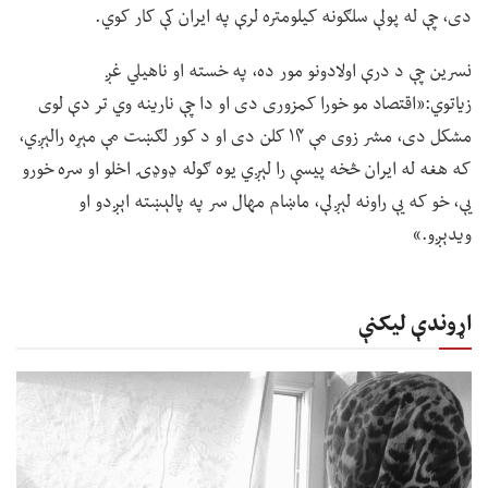
دی، چې له پولې سلګونه کیلومتره لرې په ایران کې کار کوي.
نسرین چې د درې اولادونو مور ده، په خسته او ناهیلي غږ
زیاتوي:«اقتصاد مو خورا کمزوری دی او دا چې نارینه وي تر دې لوی
مشکل دی، مشر زوی مې ۱۴ کلن دی او د کور لګښت مې مېړه رالېږي،
که هغه له ایران څخه پیسې را لېږي یوه ګوله ډوډۍ اخلو او سره خورو
یې، خو که یې راونه لېږلې، ماښام مهال سر په پالېښته اېږدو او
ویدېږو.»
اړوندې لیکنې