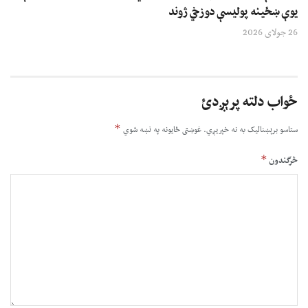
یوې ښځینه پولیسې دوزخي ژوند
26 جولای 2026
ځواب دلته پرېږدئ
*
ستاسو برېښناليک به نه خپريږي.
غوښتى ځایونه په نښه شوي
*
څرگندون