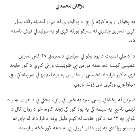
مژګان محمدي
په پځوانی او وړه کوټه کې چې د ېوالونو یې له نم او لندبله رنګ بدل
کړی، نسرین چادري له سترګو پورته کړې او په سولېدلي فرش ناسته
ده.
دا د ملي امنیت د یوه پخواني سرتېري د مېرمنې ۲۹ کلنې نسرین
عظیمي کیسه ده، هغه مېرمن چې څلوېښت ورځې کېږي د کور خاوند
ترې د کور قرارداد اخیستی او دا اوس په یوه لنډمهالې سرپناه کې، چې
خپلوانو یې ورکړی دی ژوند تېروي.
نسرین له رخشانې رسنۍ سره په خبرو کې وايي، مخکې یې د هرات ښار د
نهمې ناحیې په سیمه کې په یوه کور کې ژوند کاوه، خو د روان کال د
غوايي په ۱۳ مه د کور خاوند له کوم دلیل پرته د قرارداد له پای ته
رسېدو وړاندې په زور دا او کورنۍ یې له دغه کور څخه و ایسته.