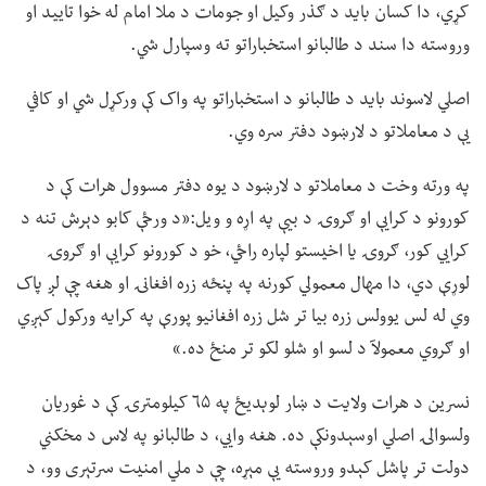
کړي، دا کسان باید د ګذر وکیل او جومات د ملا امام له خوا تایید او
وروسته دا سند د طالبانو استخباراتو ته وسپارل شي.
اصلي لاسوند باید د طالبانو د استخباراتو په واک کې ورکړل شي او کافي
یې د معاملاتو د لارښود دفتر سره وي.
په ورته وخت د معاملاتو د لارښود د یوه دفتر مسوول هرات کې د
کورونو د کرایې او ګروۍ د بیې په اړه و ویل:«د ورځې کابو دېرش تنه د
کرايي کور، ګروۍ یا اخیستو لپاره راځي، خو د کورونو کرایې او ګروۍ
لوړې دي، دا مهال معمولي کورنه په پنځه زره افغانۍ او هغه چې لږ پاک
وي له لس یوولس زره بیا تر شل زره افغانیو پورې په کرایه ورکول کېږي
او ګروي معمولآ د لسو او شلو لکو تر منځ ده.»
نسرین د هرات ولایت د ښار لوېدیځ په ۶۵ کیلومترۍ کې د غوریان
ولسوالۍ اصلي اوسېدونکې ده. هغه وايي، د طالبانو په لاس د مخکني
دولت تر پاشل کېدو وروسته یې مېړه، چې د ملي امنیت سرتېری وو، د