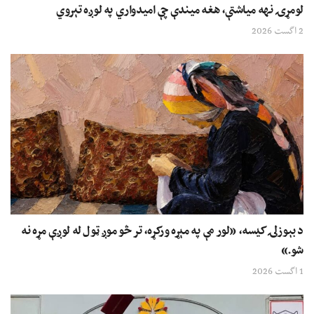
لومړۍ نهه میاشتې، هغه میندې چې امیدواري په لوږه تېروي
2 اگست 2026
د بېوزلۍ کیسه، «لور مې په مېړه ورکړه، تر څو موږ ټول له لوږې مړه نه
شو.»
1 اگست 2026