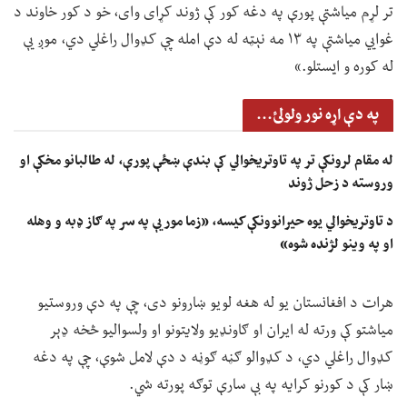
تر لړم میاشتې پورې په دغه کور کې ژوند کړای وای، خو د کور خاوند د
غوايي میاشتې په ۱۳ مه نېټه له دې امله چې کډوال راغلي دي، موږ یې
له کوره و ایستلو.»
په دې اړه نور ولولئ...
له مقام لرونکې تر په تاوتریخوالي کې بندې ښځې پورې، له طالبانو مخکې او
وروسته د زحل ژوند
د تاوتریخوالي یوه حیرانوونکې کیسه، «زما مور یې په سر په ګاز ډبه و وهله
او په وینو لژنده شوه»
هرات د افغانستان یو له هغه لویو ښارونو دی، چې په دې وروستیو
میاشتو کې ورته له ایران او ګاونډیو ولایتونو او ولسوالیو څخه ډېر
کډوال راغلي دي، د کډوالو ګڼه ګوڼه د دې لامل شوې، چې په دغه
ښار کې د کورنو کرایه په بې سارې توګه پورته شي.