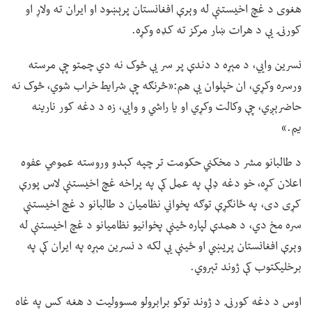
هغوی د غچ اخیستنې له وېرې افغانستان پرېښود او ایران ته ولاړ او
کورنۍ یې د هرات ښار مرکز ته کډه وکړه.
نسرین وايي، د مېړه د دندې پر سر یې څوک نه دي چمتو چې مرسته
ورسره وکړي، ان خپلوان یې هم:«څرنګه چې شرایط خراب شوي، څوک نه
حاضرېږي، چې وکالت وکړي او یا راشي و وايي، زه د دغه کور نارینه
یم.»
د طالبانو مشر د مخکني حکومت تر چپه کېدو وروسته عمومي عفوه
اعلان کړه، خو دغه ډلې په عمل کې په پراخه غچ اخیستنې لاس پورې
کړی دی، په ځانګړې توګه پخواني نظامیان د طالبانو د غچ اخیستنې
سره مخ دي، د همدې لپاره ځینې پخوانیو نظامیانو د غچ اخیستنې له
وېرې افغانستان پریښي او ځینې یې لکه د نسرین مېړه په ایران کې په
برخلیکتوب کې ژوند تېروي.
اوس د دغه کورنۍ د ژوند توکو برابرولو مسوولیت د هغه کس په غاه