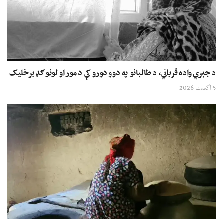
د جبري واده قرباني، د طالبانو په دوو دورو کې د مور او لوڼو ګډ برخلیک
5 اگست 2026