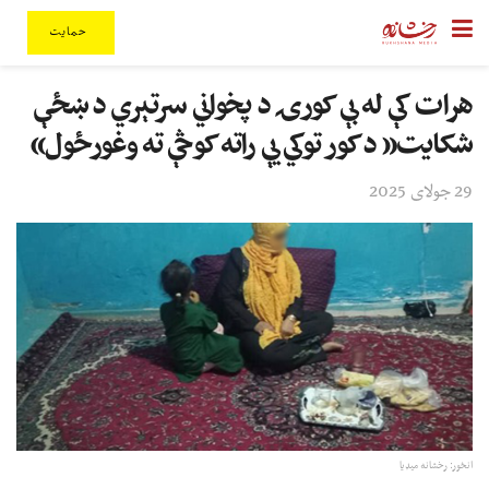
حمایت
هرات کې له بې کورۍ د پخواني سرتېري د ښځې
شکایت« د کور توکي یې راته کوڅې ته وغورځول»
29 جولای 2025
انځور: رخشانه میډیا