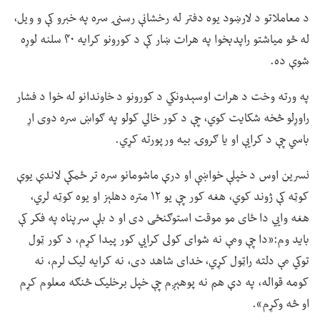
د معاملاتو د لارښود یوه دفتر له رخشانې رسنۍ سره په خبرو کې و ویل،
له څو میاشتو راپدېخوا په هرات ښار کې د کورونو کرایه ۴۰ سلنه لوړه
شوې ده.
په ورته وخت د هرات اوسېدونکي د کورونو د خاوندانو له خوا د فشار
راوړلو څخه شکایت کوي، چې د کور خالي کولو په ګواښ سره دوی اړ
باسي چې د کرایې او یا ګروۍ بیه ورپورته کړي.
نسرین اوس د خپلې خواښې او درې ماشومانو سره تر ځمکې لاندې یوې
کوټه کې ژوند کوي، هغه کور چې یو ۱۲ متره دهلېز او یوه کوټه لري،
هغه وايي دا ځای مو موقت استوګنځی دی او د بلې سرپناه په فکر کې
باید وم:«دا چې ومې نه شوای کولی کرايي کور پیدا کړم، د کور ټول
توکي مې دلته راټول کړي، خدای شاهد دی، نه کرایه لیک لرم، نه
کومه قواله، په دې هم نه پوهېږم چې خپل برخلیک څنګه معلوم کړم
او څه وکړم».