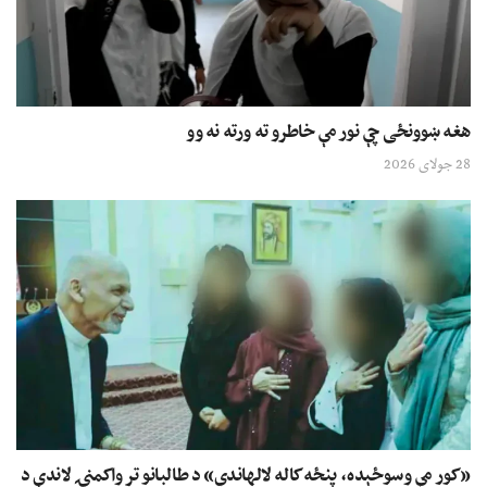
هغه ښوونځی چې نور مې خاطرو ته ورته نه وو
28 جولای 2026
«کور مې وسوځېده، پنځه کاله لالهاندي» د طالبانو تر واکمنۍ لاندې د