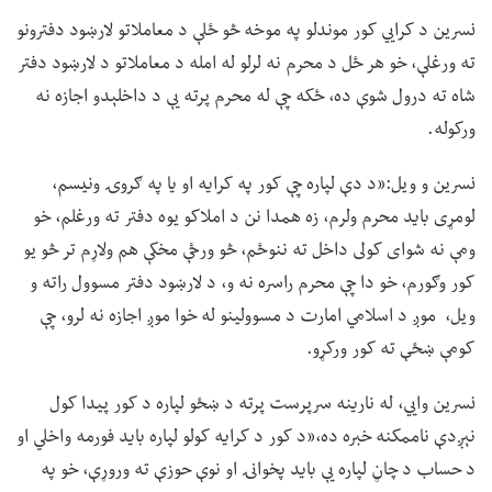
نسرین د کرايي کور موندلو په موخه څو ځلې د معاملاتو لارښود دفترونو
ته ورغلې، خو هر ځل د محرم نه لرلو له امله د معاملاتو د لارښود دفتر
شاه ته درول شوې ده، ځکه چې له محرم پرته یې د داخلېدو اجازه نه
ورکوله.
نسرین و ویل:«د دې لپاره چې کور په کرایه او یا په ګروۍ ونیسم،
لومړی باید محرم ولرم، زه همدا نن د املاکو یوه دفتر ته ورغلم، خو
ومې نه شوای کولی داخل ته ننوځم، څو ورځې مخکې هم ولاړم تر څو یو
کور وګورم، خو دا چې محرم راسره نه و، د لارښود دفتر مسوول راته و
ویل، موږ د اسلامي امارت د مسوولینو له خوا موږ اجازه نه لرو، چې
کومې ښځې ته کور ورکړو.
نسرین وايي، له نارینه سرپرست پرته د ښځو لپاره د کور پیدا کول
نېږدې ناممکنه خبره ده،«د کور د کرایه کولو لپاره باید فورمه واخلي او
د حساب د چاڼ لپاره یې باید پخوانۍ او نوې حوزې ته وروړې، خو په