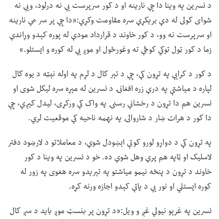
د نسرین په وینا دا چې نارینه او د کور سرپرست یې نه درلود، ویې نه
شوای کولی له دې برېکړې سره مقاومت وکړي:«دا چې پر سر مې نارینه
او سرپرست نه وو، د کور خاوند د قرارداد مودې له پوره کېدو وړاندې
زما د کور ټول توکي کوڅې ته وغورځول او موږ یې له کوره و ایستلو.»
د کور د کرایې په تړون کې، چې د تېر کال د لړم په اوله نېټه د یوه کال
لپاره د میاشتې په درې زره افغانۍ د نسرین له مېړه سره لیکل شوی او
نسرین هم دا تړون د رخشانې رسنۍ په واک کې ورکړی، لیدل کېږي، چې
دا کور د هرات ښار د شاروالۍ په نهمه ناحیه کې موقعیت لري.
په تړون کې د دواړو لورو کوتې اېښودل شوې، د معاملاتو د لارښود دفتر
لاسلیک او ټاپه هم پرې وهل شوې ده. خو د نسرین په وینا د کور
خاوند د تړون د پنځه نیمو میاشتو په تېرېدو سره هغوی په زور له
کوره ایستلي او نور یې د پاتې کېدو اجازه ورنه کړه.
نسرین په غرېو نیولي غږ و ویل:«د تړون پر بنسټ موږ باید د سږ کال