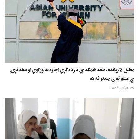
مطلق لالهانده، هغه ځمکه چې د زده کړې اجازه نه ورکوي او هغه نړۍ
چې منلو ته یې چمتو نه ده
29 جولای 2026