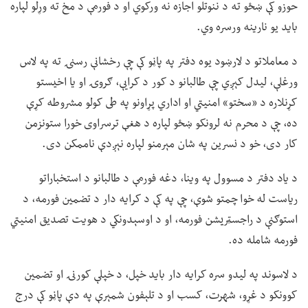
حوزو کې ښځو ته د ننوتلو اجازه نه ورکوي او د فورمې د مخ ته وړلو لپاره
باید یو نارینه ورسره وي.
د معاملاتو د لارښود یوه دفتر په پاڼو کې چې رخشانې رسنۍ ته په لاس
ورغلې، لیدل کېږي چې طالبانو د کور د کرایې، ګروۍ او یا اخیستو
کړنلاره د «سختو» امنیتي او اداري پړاونو په طی کولو مشروطه کړې
ده، چې د محرم نه لرونکو ښځو لپاره د هغې ترسراوی خورا ستونزمن
کار دی، خو د نسرین په شان مېرمنو لپاره نېږدې ناممکن دی.
د یاد دفتر د مسوول په وینا، دغه فورمې د طالبانو د استخباراتو
ریاست له خوا چمتو شوې، چې په کې د کرایه دار د تضمین فورمه، د
استوګنې د راجسټریشن فورمه، او د اوسېدونکي د هویت تصدیق امنیتي
فورمه شامله ده.
د لاسوند په لیدو سره کرایه دار باید خپل، د خپلې کورنۍ او تضمین
کوونکو د غړو، شهرت، کسب او د تلېفون شمېرې په دې پاڼو کې درج