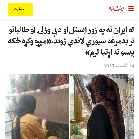
حمایت
له ایران نه په زور ایستل او د بې وزلۍ او طالبانو
تر بدمرغه سیوري لاندې ژوند،«مېړه وکړه ځکه
پیسو ته اړتیا لرم»
14 اگست 2025