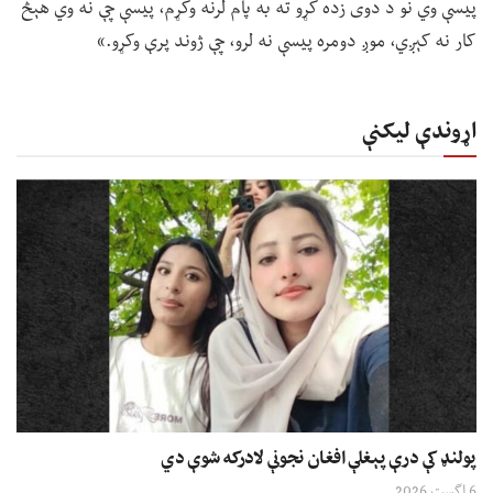
پیسې وي نو د دوی زده کړو ته به پام لرنه وکړم، پیسې چې نه وي هېڅ
کار نه کېږي، موږ دومره پیسې نه لرو، چې ژوند پرې وکړو.»
اړوندې لیکنې
پولنډ کې درې پېغلې افغان نجونې لادرکه شوې دي
6 اگست 2026