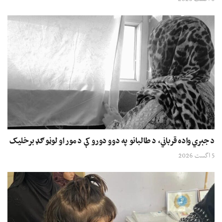
د جبري واده قرباني، د طالبانو په دوو دورو کې د مور او لوڼو ګډ برخلیک
5 اگست 2026