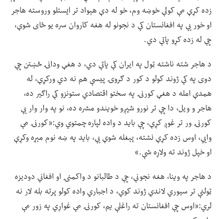
زده کړې مې کولې خوښه وم، خو له دې هېواد تر ایستلو وروسته هاجر
او خور یې په افغانستان کې د نجونو له هغه کاروان سره یو ځای شوې،
چې له زده کړو پاتې دي.
د هاجر شته ناشته ټول په ایران کې پاتې دي، د هغې ودانۍ څښتن چې
دوی په کې ژوند کولو د کور د ګروۍ پیسې هم نه دي ورکړې، له
همدې امله د هغې کورنۍ په سختو اقتصادي ستونزو کې راګیر ده،
هاجر و ویل، دا چې تر نورو شپږو خویندو مشره ده، نو په وار وار یې
کورنۍ ور تر غوږ کړې، چې باید د واده لپاره چمتوي وي:«کورنۍ مې
وايي، اوس زده کړې نشته، پېغله شوې یې، باید په ښه نوم مېړه وکړې
او خپل ژوند ته ولاړه شې.»
د هاجر په وینا، هغه نجونې، چې د طالبانو د واکمنۍ او افغاني دودیزه
ټولنې تر سیوري لاندې ژوند کوي، د اجباري واده کولو پرته بله لار نه
لري:«اوس چې افغانستان ته راغلې یم، کورنۍ مې غواړي په زور مې