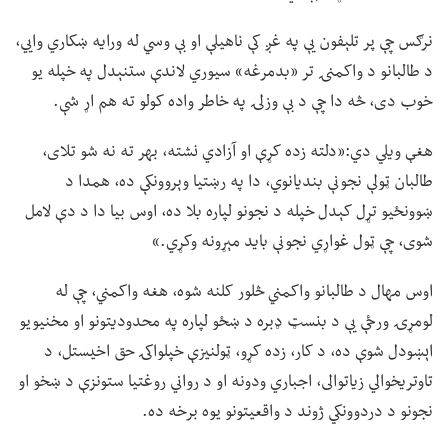
نرګس چې پر تلېفون یې په غږ کې ناهیلې او بې وسي له ورایه ښکاري وايي،
د طالبانو د واکمنۍ تر «بدمرغه» سیوري لاندې ستنېدل په خپله یو
خوب دی، څه دا چې د بې وزلۍ په خاطر واده کولو ته هم اړ شې.
هغې ویلي دي:«دلته زده کړې او آزادي نشته، بهر ته نه شو تلای،
طالبان ټولې نجونې بندیانوي، دا په رښتیا وېروونکې ده، همدا د
ښوونځیو تړل کېدل خپله د نجونو لپاره بلا ده، اوس بیا دا د دې لامل
شوی، چې ټول غواړي نجونې باید مېړونه وکړي.»
اوس مهال د طالبانو واکمني څلور کلنه شوه، هغه واکمني، چې له
لومړۍ ورځې یې د بنسټ ډبره د ښځو لپاره په محدودیتونو او مخنیویو
اېښودل شوې ده، د کار، زده کړو، ټولنیزې خپلواکۍ حق اخیستل، د
تاوتریخوالي زیاتوالی، اجباري ودونه او د رواني روغتیا ستونزې د ښخو او
نجونو د دردوونکي ژوند د واقعیتونو یوه برخه ده.