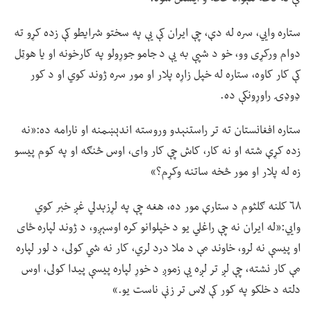
ستاره وايي، سره له دې، چې ایران کې يې په سختو شرایطو کې زده کړو ته
دوام ورکړی وو، خو د شپې به یې د جامو جوړولو په کارخونه او یا هوټل
کې کار کاوه، ستاره له خپل زاړه پلار او مور سره ژوند کوي او د کور
ډوډۍ راوړونکې ده.
ستاره افغانستان ته تر راستنېدو وروسته اندېښمنه او نارامه ده:«نه
زده کړې شته او نه کار، کاش چې کار وای، اوس څنګه او په کوم پیسو
زه له پلار او مور څخه ساتنه وکړم؟»
۶۸ کلنه ګلثوم د ستارې مور ده، هغه چې په لړزېدلي غږ خبر کوي
وايي:«له ایران نه چې راغلي یو د خپلوانو کره اوسېږو، د ژوند لپاره ځای
او پیسې نه لرو، خاوند مې د ملا درد لري، کار نه شي کولی، د لور لپاره
مې کار نشته، چې لږ تر لږه یې زموږ د خوړ لپاره پیسې پیدا کولی، اوس
دلته د خلکو په کور کې لاس تر زنې ناست یو.»