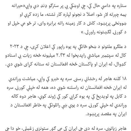
ستاره په داسې حال کې، چې اوښکې یې پر سترګو ډنډ دي وايي«حیرانه
یمه چېرته لاړ شو، اصلآ د نجونو لپاره کار نشته، ما زده کړې او
ښوونځی پرېښود، کاش د کار زمینه راته برابره وای، تر څو مې خپل او
د کورنۍ لګښتونه راوړلی.»
د ملګرو ملتونو د ښځو څانګې په یوه راپور کې اعلان کړی، چې د ۲۰۲۳
کال له سپټمبر میاشتې راپدېخوا له ۲.۴۳ میلیونه څخه زیات بې اسنادو
کډوال، له ایران او پاکستان څخه افغانستان ته ستانه کړای شوي دي.
۱۸ کلنه هاجر له رخشانې رسنۍ سره په خبرو کې وايي، میاشت وړاندې
له ایران څخه افغانستان ته راستنه شوې ده، هغه له خپلې کورنۍ سره
د کابل په لوېدیځ کې په یوه کرايي کور کې ژوند کوي، هاجر دوه کاله
وړاندې له خپلې کورنۍ سره د یوې ښې راتلونکې په خاطر افغانستان د
ایران په مقصد پرېښود.
هاجر زیاتوي، سره له دې چې ایران کې مې ګڼې ستونزې زغملې، خو دا چې