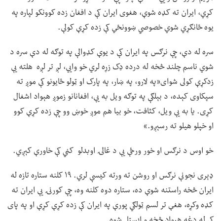
کړي، ایران ته کډه شوې، هغوی ایران کې د افغان زده کوونکو لپاره په
یوه ځانګړي شوي خصوصي ښوونځي کې زده کړې کولې.
سره له دې، چې نرګس په ایران کې د یوې کډوالې په توګه له دې سره د
شوي ناسم چلند څخه له درده ډک زړه لري خو وايي، لږ تر لږه هلته یې
زدکړې کولی شوای«په لارو، په ښار، په پارک او ټولو ځایونو کې موږ ته
سپکاوی کېده، د بېلګې په توګه ویل به یې، افغانانو زموږ هېواد اشغال
کړی. یا به یې ویل، کثافت، خو بیا هم موږ خوښ وو چې زده کړې کوو
او خپلو هیلو ته رسېږو.»
خو اوس د نرګس او خور ورځې یې د غالۍ اوبدلو کڼي کې خاورې کېږي.
ډېری نجونې نرګس او روشن ته ورته کیسې لري. ۱۹ کلنه ستاره تازه له
ایران څخه راستنه شوې ده، ستاره دوه کلنه وه، چې کورنۍ یې ایران ته
کډه وکړه، هغې تر لسم ټولګي پورې په ایران کې زده کړې کړې او په پای
کې له دغه هېواد څخه و ایستل شوه.