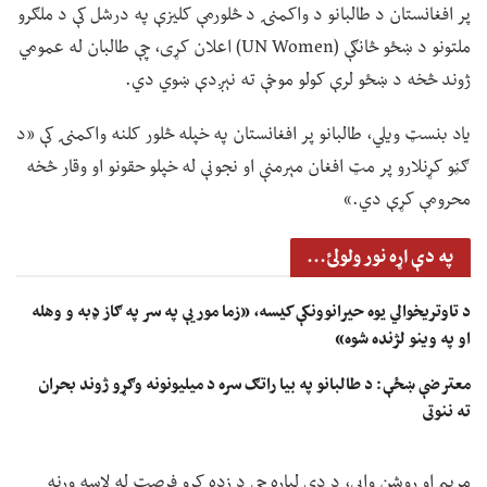
پر افغانستان د طالبانو د واکمنۍ د څلورمې کلیزې په درشل کې د ملګرو
ملتونو د ښځو څانګې (UN Women) اعلان کړی، چې طالبان له عمومي
ژوند څخه د ښځو لرې کولو موخې ته نېږدې ښوي دي.
یاد بنسټ ویلي، طالبانو پر افغانستان په خپله څلور کلنه واکمنۍ کې «د
ګڼو کړنلارو پر مټ افغان مېرمنې او نجونې له خپلو حقونو او وقار څخه
محرومې کړې دي.»
په دې اړه نور ولولئ...
د تاوتریخوالي یوه حیرانوونکې کیسه، «زما مور یې په سر په ګاز ډبه و وهله
او په وینو لژنده شوه»
معترضې ښځې: د طالبانو په بیا راتګ سره د میلیونونه وګړو ژوند بحران
ته ننوتی
مریم او روشن وايي، د دې لپاره چې د زده کړو فرصت له لاسه ورنه