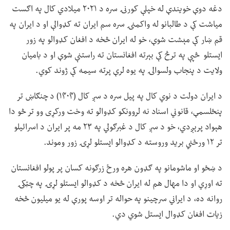
دغه دوې خویندې له خپلې کورنۍ سره د ۲۰۲۱ میلادي کال په اګست
میاشت کې د طالبانو له واکمنۍ سره سم ایران ته کډوالې او د ایران په
قم ښار کې مېشت شوې، خو له ایران څخه د افغان کډوالو په زور
ایستلو څپې په ترڅ کې بېرته افغانستان ته راستنې شوې او د بامیان
ولایت د پنجاب ولسوالۍ په یوه لرې پرته سیمه کې ژوند کوي.
د ایران دولت د نوي کال په پیل سره د سږ کال (۱۴۰۴) د چنګاښ تر
پنځلسمې، قانوني اسناد نه لروونکو کډوالو ته وخت ورکړی وو تر څو دا
هېواد پرېږدي، خو د سږ کال د غبرګولي په ۲۳ مه پر ایران د اسرائیلو
تر ۱۲ ورځني برید وروسته د کډوالو ایستلو لړۍ زور وموند.
د ښځو او ماشومانو په ګډون هره ورځ زرګونه کسان پر پولو افغانستان
ته اوړي او دا مهال هم له ایران څخه د کډوالو ایستلو لړۍ په چټکۍ
روانه ده، د ایراني سرچینو په حواله تر اوسه پورې له یو میلیون څخه
زیات افغان کډوال ایستل شوي دي.