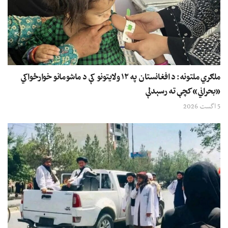
ملګري ملتونه: د افغانستان په ۱۲ ولایتونو کې د ماشومانو خوارځواکي
«بحراني» کچې ته رسېدلې
5 اگست 2026