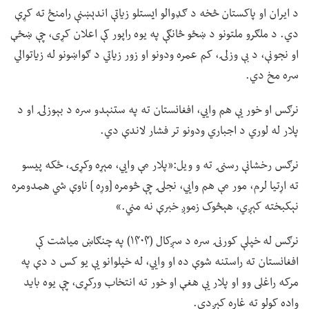
د ایران او پاکستان څخه د ګډوالو ایستلو زیاتې اندېښنې رامنځ ته کړې
دي. د ملګرو ملتونو د ښځو څانګې په یوه راپور کې اعلان کړی، چې ښځې
او نجونې، د بې وزلۍ، کم عمره ودونو او زور زیاتي د ګواښونو له زیاتوالي
سره مخ دي.
نرګس او خور یې هم وايي، افغانستان ته په ستنېدو سره د بېوزلۍ او د
پلار له لوري د اجباري ودونو تر فشار لاندې دي.
نرګس رخشانې رسنۍ ته و ویل:«پلار مې وايي، مېړه وکړۍ، ځکه پیسو
ته اړتیا لرم، مور مې هم وايي، نجلۍ چې څومره [وړه ] ناوې شي همدومره
نېکبخته کېږي، هېڅوک زموږ خبرې نه مني.»
نرګس له خپلې کورنۍ سره د سږکال (۱۴۰۴) په چنګاښ میاشت کې
افغانستان ته راستنه شوې ده او وايي، له خپلوانو یې یو کس د دې په
مرکه راغلی وو او پلار یې هغې او خور ته انتخاب ورکړی، چې یوه باید
واده کولو ته غاړه کېږدي.