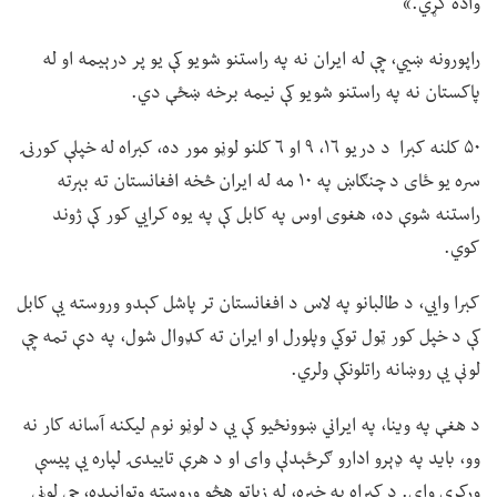
واده کړي.»
راپورونه ښيي، چې له ایران نه په راستنو شویو کې یو پر درېیمه او له
پاکستان نه په راستنو شویو کې نیمه برخه ښځې دي.
۵۰ کلنه کبرا د دریو ۱۶، ۹ او ۶ کلنو لوڼو مور ده، کبراه له خپلې کورنۍ
سره یو ځای د چنګاښ په ۱۰ مه له ایران څخه افغانستان ته بېرته
راستنه شوې ده، هغوی اوس په کابل کې په یوه کرايي کور کې ژوند
کوي.
کبرا وايي، د طالبانو په لاس د افغانستان تر پاشل کېدو وروسته یې کابل
کې د خپل کور ټول توکي وپلورل او ایران ته کډوال شول، په دې تمه چې
لونې یې روښانه راتلونکې ولري.
د هغې په وینا، په ایراني ښوونځیو کې یې د لوڼو نوم لیکنه آسانه کار نه
وو، باید په ډېرو ادارو ګرځېدلې وای او د هرې تاییدۍ لپاره یې پیسې
ورکړې وای. د کبراه په خبره، له زیاتو هڅو وروسته وتوانېده، چې لوڼې