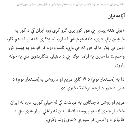
د انځور ښي لور ته په(مستعار نوم) هاجر او چپ لور ته په (مستعار نوم) نرګس: رخشانې رسنۍ ته رالېږل شوی انځور
آزاده تران
«ټولې هغه پيسې چې موږ کور پرې ګرو کړی وو، ایران کې د کور په
څېښتن پاتې شوې، دلته هېڅ شی نه لرو، نه زدکړې شته او نه هم کار،
اوس مې پلار ما او خور ته مې وايي، تاسو ودوم تر څو مو په پیسو کور
واخلم.» دا خبرې په ارامه توګه چې د ناهیلۍ ښکارندوی دي په خوله
راوړي.
دا په (مستعار نوم) د ۱۹ کلنې مریم او د روشن په(مستعار نوم) د
هغې د خور د ترخه برخلیک خبرې دي.
مریم او روشن د چنګاښ په میاشت کې له خپلې کورنۍ سره له ایران
څخه تر جبري ایستو وروسته افغانستان ته راغلې او اړ شوې، چې د
طالبانو د واکمنۍ تر سیوري لاندې ژوند وکړي.