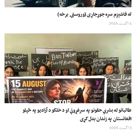
له فاشېزم سره جوړجاړی (وروستۍ برخه)
4 اگست 2026
طالبانو له بشري حقونو په سرغړونې او د خلکو د آزادیو په ځپلو
افغانستان په زندان بدل کړی
3 اگست 2026