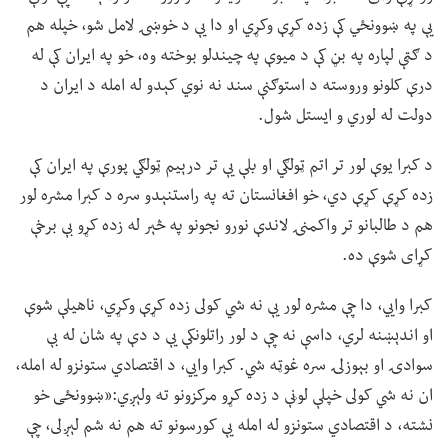
یې په ښوونځي کې زده کړې وکړي او دا یې د خوښۍ لامل شو، خپله هم
د ګټې لپاره په بڼ کې د میوې په چیندلو بوخته وه، خو په ایران کې له
درې کلونو وروسته د استوګنې سند نه نوي کېدو له امله د ایران د
دولت له لوري و ایستل شول.
د کبرا یوې لور تر اتم ټولګي او بلې یې تر درېیم ټولګي پورې په ایران کې
زده کړې کړې دي، خو افغانستان ته په راستنېدو سره د کبرا مشره لور
هم د طالبانو تر واکمنۍ لاندې نورو نجونو په څېر له زده کړو بې برخې
کړای شوې ده.
کبرا وايي، دا چې مشره لور یې نه شي کولی زده کړې وکړي، ناهیلې شوې
او اندېښنه لري، داسې نه چې د لور راتلونکې یې د دې په شان له بې
سوادۍ او بېوزلۍ سره غوټه شي. کبرا وايي، د اقتصادي ستونزو له امله،
ان نه شي کولی خپلې لوڼې د زده کړو مرکزونو ته ولېږي:«ښوونځی خو
نشته، د اقتصادي ستونزو له امله یې کورسونو ته هم نه شم لېږلی، چې