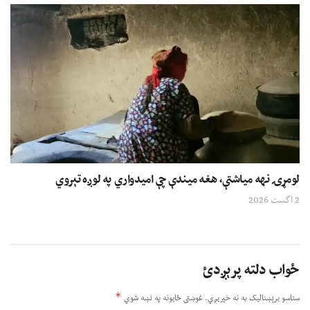
لومړۍ نهه میاشتې، هغه میندې چې امیدواري په لوږه تېروي
2 اگست 2026
ځواب دلته پرېږدئ
*
ستاسو برېښناليک به نه خپريږي.
غوښتى ځایونه په نښه شوي