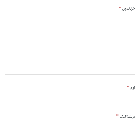
*
څرگندون
*
نوم
*
بریښنالیک