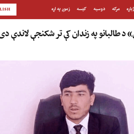
باړه
مرکه
دوسیه
کیسه
زموږ په اړه
LISH
د طالبانو په زندان کې تر شکنجې لاندې دی