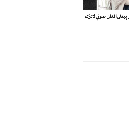
پېغلې افغان نجونې لادرکه