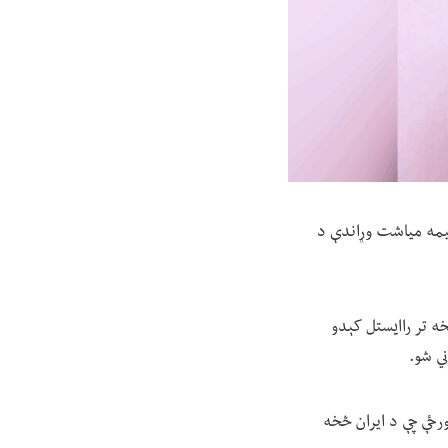
نیمه میاشت وړاندې د
فعال د روان کال د وږي په ۲ مه له ایران څخه تر راایستل کېدو
ني شو.
ځې چې د ایران څخه