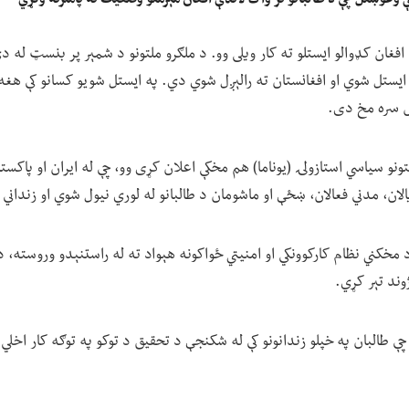
 ایستل شوي او افغانستان ته رالېږل شوي دي. په ایستل شویو کسانو کې هغ
اښ سره مخ دی.
تونو سیاسي استازولۍ (یوناما) هم مخکې اعلان کړی وو، چې له ایران او پاکس
الان، مدني فعالان، ښځې او ماشومان د طالبانو له لوري نیول شوي او زندان
 د مخکني نظام کارکوونکي او امنیتي ځواکونه هېواد ته له راستنېدو وروسته، د ط
وند تېر کړي.
 چې طالبان په خپلو زندانونو کې له شکنجې د تحقیق د توکو په توګه کار اخلي.