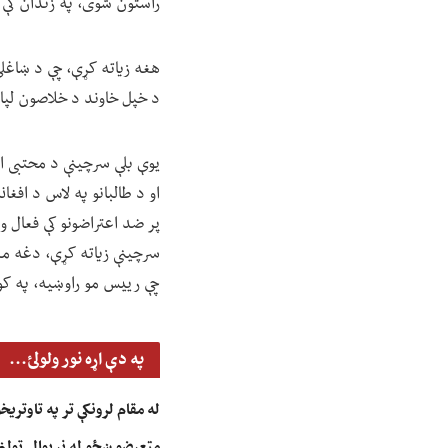
راستون شوی، په زندان کې 
هغه زیاته کړې، چې د ښاغلي
د خپل خاوند د خلاصون لپا
یوې بلې سرچینې د محتبی ا
او د طالبانو په لاس د افغا
پر ضد اعتراضونو کې فعال وو
سرچینې زیاته کړې، دغه مد
چې رییس مو راوښیه، په کو
په دې اړه نور ولولئ...
له مقام لرونکې تر په تاوتری
متعرضو ښځو له نړیوالې ټولن