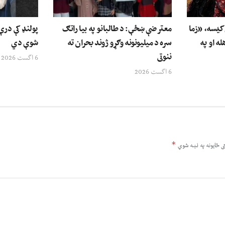
ې کیسه، «زما
معترضې ښځې: د طالبانو په بیا راتګ
پولنډ کې درې 
له او په
سره د میلیونونه وګړو ژوند بحران ته
شوې دي
ننوتی
6 اگست 2026
6 اگست 2026
*
ى ځایونه په نښه شوي