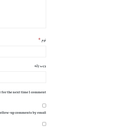
*
نوم
ویب پاڼه
 for the next time I comment.
follow-up comments by email.