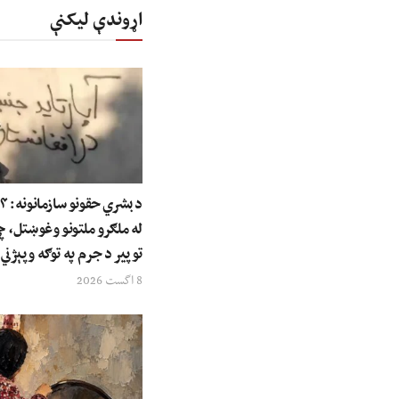
اړوندې لیکنې
له ملګرو ملتونو وغوښتل، 
توپير د جرم په توګه وپېژني
8 اگست 2026