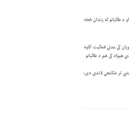
و د طالبانو له زندان څخه
ان کې مدني فعالیت کاوه
ې هېواد کې هم د طالبانو
جتبی تر شکنجې لاندې دی،