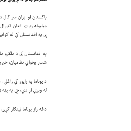
میلیونه زیات افغان کډوال
یې په افغانستان کې له ګو
په افغانستان کې د ملګرو مل
شمېر پخواني نظامیان، خبری
د یوناما په راپور کې راغلي،
له وېرې اړ دي، چې په پټه ژ
دغه راز یوناما ټينګار کړی،