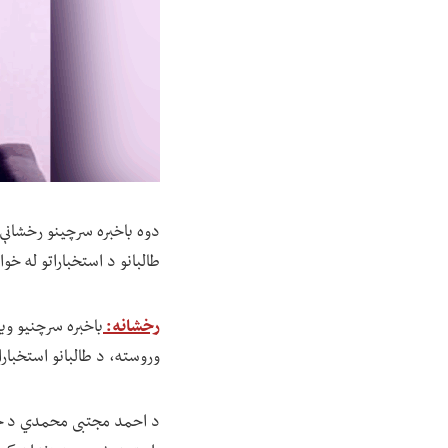
دوه باخبره سرچینو رخشانې
طالبانو د استخباراتو له خ
رخشانه:
وروسته، د طالبانو استخبارا
د احمد مجتبی محمدي د خپ