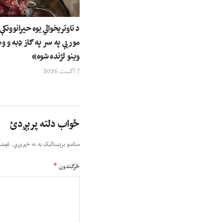
د تاوتریخوالي یوه حیرانوونک
مور یې په سر په ګاز ډبه و وه
وینو لژنده شوه»
7 اگست 2026
ځواب دلته پرېږدئ
ستاسو برېښناليک به نه خپريږي.
غوښت
*
څرگندون