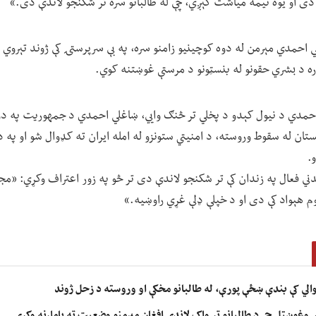
دی او یوه نیمه میاشت کېږي، چې له طالبانو سره تر شکنجو لاندې دی.»
 احمدي مېرمن له دوه کوچینیو زامنو سره، په بې سرپرستۍ کې ژوند تېروي ا
ره د بشري حقونو له بنسټونو د مرستې غوښتنه کوي.
حمدي د نیول کېدو د پخلي تر څنګ وايي، ښاغلي احمدي د جمهوریت په دور
نستان له سقوط وروسته، د امنیتي ستونزو له امله ایران ته کډوال شو او په د
.
ني فعال په زندان کې تر شکنجو لاندې دی تر څو په زور اعتراف وکړي: «م
م هېواد کې دی او د خپلې ډلې غړي راوښیه.»
خوالي کې بندې ښځې پورې، له طالبانو مخکې او وروسته د زحل ژوند
ې وغوښتل چې د طالبانو تر واک لاندې افغان مېرمنو وضعیت ته پاملرنه وکړي