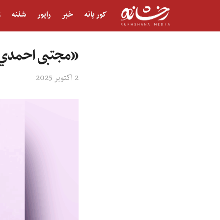
کور پانه
خبر
راپور
شننه
ژ
«مجتبی احمدي» 
2 اکتوبر 2025