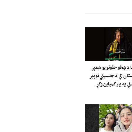
ا د ښځو حقونو یو شمېر
ستان کې د جنسیتي توپیر
ې په پار کمپاین وکړ