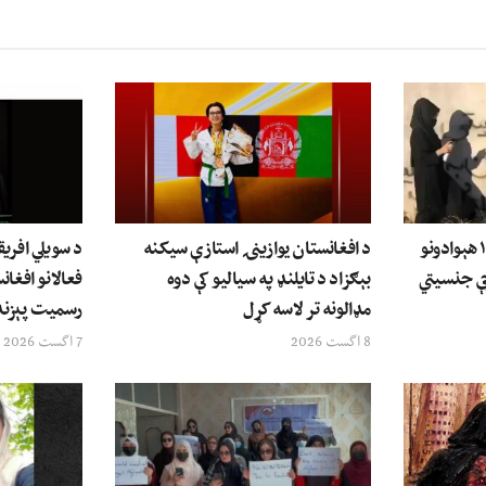
د بشري حقونو سازمانونه: ۱۴ هېوادونو
د افغانستان یوازینۍ استازې سیکنه
د سویلي افریق
چې جنسیتي
بېګزاد د تایلنډ په سیالیو کې دوه
فعالانو افغان
مډالونه تر لاسه کړل
رسمیت پېزندن
8 اگست 2026
7 اگست 2026