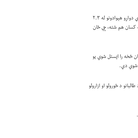
پاکستان او ایران سږ کال د افغان کډوالو ایستلو ته کار ویلی وو. د ملګرو ملتونو د شمېر پر بنسټ له دې دواړو هېوادونو له ۲.۳
ه کسان هم شته، چې ځان
تان څخه را ایستل شوي یو
ي شوي دي.
البانو د ځورولو او ازارولو