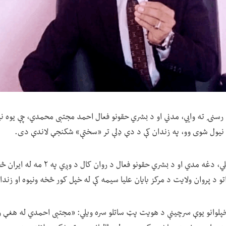
 رسنۍ ته وايي، مدني او د بشري حقونو فعال احمد مجتبی محمدي، چې یوه 
وا نیول شوی وو، په زندان کې د دې ډلې تر «سختې» شکنجې لاندې دی.
باخبره سرچنیو ویلي، دغه مدي او د بشري حقونو 
تو د پروان ولایت د مرکز بایان علیا سیمه کې له خپل کور څخه ونیوه او زندا
لوانو یوې سرچینې د هویت پټ ساتلو سره ویلي: «مجتبی احمدي له هغې ور