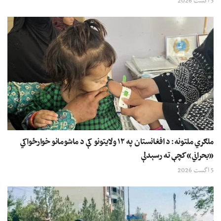
5 اگست 2026
ملګري ملتونه: د افغانستان په ۱۲ ولایتونو کې د ماشومانو خوارځواکي
«بحراني» کچې ته رسېدلې
5 اگست 2026