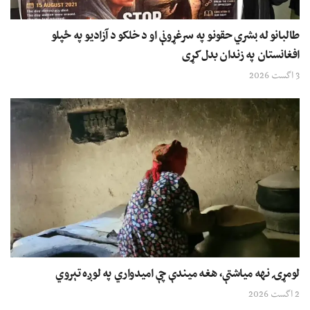
طالبانو له بشري حقونو په سرغړونې او د خلکو د آزادیو په ځپلو
افغانستان په زندان بدل کړی
3 اگست 2026
لومړۍ نهه میاشتې، هغه میندې چې امیدواري په لوږه تېروي
2 اگست 2026