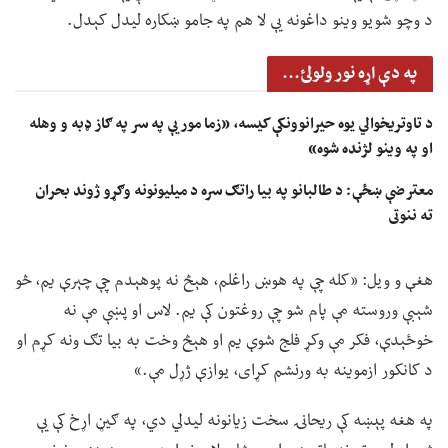
د وچو شویو وینو داغونه یې لا هم په جامو ښکاره لیدل کېدل.
په دې اړه نور ولولئ...
د تاوتریخوالي یوه حیرانوونکې کیسه، «زما مور یې په سر په ګاز ډبه و وهله
او په وینو لژنده شوه»
معترضې ښځې: د طالبانو په بیا راتګ سره د میلیونونه وګړو ژوند بحران
ته ننوتی
هغې و ویل: «کله چې په هوښ راغلم، هېڅ نه پوهېدم چې چېرې یم، څو
شېبې وروسته مې پام شو چې روغتون کې یم. لاس او پښې مې نه
خوځېدې، فکر مې وکړ فلج شوې یم او هېڅ وخت به بیا تګ ونه کړم او
د کانکور ازموینه به ورنشم کړای، یوازې ژړل مې.»
په هغه پېښه کې ریحانۍ سخت زیانونه لیدلي دي، په ګیڼ اړخ کې یې