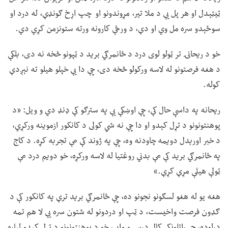
ټيټېدل او هر پل یې د ملا تیر، مړوندونو او چپ اړخ ګونډې، له درد او
سوځېدو سره مل وي او دې، د ورځې کارونه ورته ستونزمن کړي دي.
خو د ریحانۍ تر ټولو لوی درد د ځانمرګي برید د ټپونو څخه نه دی، بلکې
د هغه فرصتونو له لاسه ورکولو څخه دی، چې دا یې خپلو هيلو ته نېږدې
کوله.
ریحانه په داسې حال کې، چې اوښکې یې په سترګو کې ډنډ دي و ویل: «د
پوهنتونونو د تړل کېدو او دا چې نه شي کولی د کانکور ازموینه ورکړي،
د خبر اورېدل دویمه چاودنه وه، چې په ژوند کې مې تجربه کړه. د کاج
په ځانمرګي برید کې مې بدني روغتیا له لاسه ورکړه، خو دویم درد مې
ټولې هیلې مړې کړې.»
هغه یو له هغو لسګونو نجونو ده، چې ځانمرګي برید ترې په کانکور کې د
ګډون فرصت واخیست، د ټپ او دردونو له شتون سره یې لا هم تمه
درلوده، چې راتلونکی کال درس و وايي، خو د پوهنتونونو د تړل کېدو لپاره