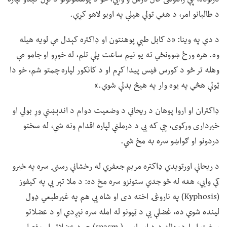
د طالبانو امر، د هغې تولې هیلې په اوبو لاهو کړې.
د دې په وینا: «د کابل طبي پوهنتون او ډاکتره کېدل مې لویه هیله
وه. هره ورځ ښوونځي ته یو نیم ساعت پلې تلم، له خوړو او جامو مې
وهله تر څو د کورس فیس پیدا کړم او د کانکور لپاره چمتو شم، خو دا
ټولې هڅې په یوه وار په هېڅ بدلې شوې.»
ډاکتران او اروا پوهان د ریحانې د وضعیت دوام د اندېښنې وړ بولي او
خبرداری ورکوی، چې که یې د درملنې لپاره اقدام ونه شي، له سختو
دردونو او ګواښو سره به مخ شي.
د ریحانې اورتوپدي ډاکتره مریم جعفري له رخشانې رسنۍ سره په خبرو
کې وايي، هغه له څو جدي ستونزو سره مخ ده: د ملا تېر یې په کیفوز
(Kyphosis) په ناروغۍ اخته دی او شاه یې هم په غیرطبعي ډول
لینده شوې ده، غضلې یې د ټپونو له امله سره نېږدې او د عضلاتو