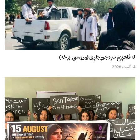
له فاشېزم سره جوړجاړی (وروستۍ برخه)
4 اگست 2026