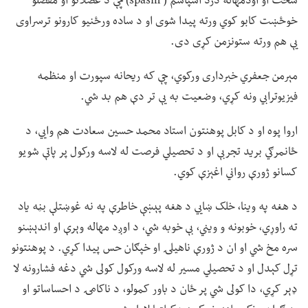
سخت او اودمهاله درد اسپاسم ( spasm) چې د عضلاتو او مفصلو
خوځښت کابو کوي ورته پیدا شوی او د ساده ورځنیو کارونو ترسراوی
یې هم ورته ستونزمن کړی دی.
مېرمن جعفري خبرداری ورکوي، چې که ریحانه سپورت او منظمه
فیزیوترابي ونه کړي، وضعیت به یې تر دې هم بد شي.
اروا پوه او د کابل پوهنتون استاد محمد حسین سعادت هم وايي، د
ځانمرګي برید تجربې او د تحصیلي فرصت له لاسه ورکول پر پاتې شویو
کسانو ژورې رواني اغېزې کوي.
د هغه په وینا، خلک ښايي د هغه پېښې خاطرې په نه غوښتلې بڼه یاد
ته راوړي، خوبونه و ویني، بې خوبه شي، د اوږد مهاله وېرې او اندېښنو
سره مخ شي او ان د ژورې ناهیلۍ او خپګان حس پیدا کړي. د پوهنتونو
تړل کېدل او د تحصیلي مسیر له لاسه ورکول کولی شي دغه فشارونه لا
ډېر کړي، دا کولی شي پر ځان د باور کمولو، د ناکامۍ د احساساتو او