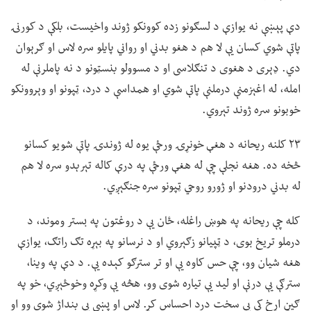
دې پېښې نه یوازې د لسګونو زده کوونکو ژوند واخیست، بلکې د کورنۍ
پاتې شوي کسان یې لا هم د هغو بدني او رواني پایلو سره لاس او ګرېوان
دي. ډېری د هغوی د تنګلاسی او د مسوولو بنسټونو د نه پاملرنې له
امله، له اغېزمنې درملنې پاتې شوي او همداسې د درد، ټپونو او وېروونکو
خوبونو سره ژوند تېروي.
۲۳ کلنه ریحانه د هغې خونړۍ ورځې یوه له ژوندۍ پاتې شویو کسانو
څخه ده. هغه نجلې چې له هغې ورځې په درې کاله تېرېدو سره لا هم
له بدني درودنو او ژورو روحي ټپونو سره جنګېږي.
کله چې ریحانه په هوښ راغله، ځان یې د روغتون په بستر وموند، د
درملو تریخ بوی، د ټپیانو زګېروي او د نرسانو په بېړه تګ راتګ، یوازې
هغه شیان وو، چې حس کاوه یې او تر سترګو کېده یې. د دې په وینا،
سترګې یې درنې او لید یې تیاره شوی وو، هڅه یې وکړه وخوځېږي، خو په
ګیڼ اړخ کې یې سخت درد احساس کړ. لاس او پښې یې بنداژ شوي وو او