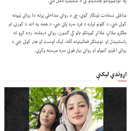
په ګواښوونکو چلندونو کې د ښکېلتیا لامل شي.
ښاغلی سعادت ټینګار کوي، چې د رواني مداخلې پرته دا رواني ټپونه
کولی شي، د کلونو لپاره د فرد سره پاتې شي، د هغه په اند د کورنۍ او
ملګرو ملاتړ، ملاتړ کوونکو ډلو کې ګډون، رواني درملنه، زده کړو ته
راستنېدل او نوښتګر فعالیتونه لکه، لیک لوست او هنر کولی شي د
رواني اغېزو کمولو او رواني بیارغونې سره مرسته وکړي.
اړوندې لیکنې