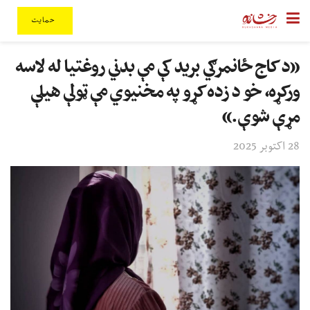
حمایت
«د کاج ځانمرګي برید کې مې بدني روغتیا له لاسه
ورکړه، خو د زده کړو په مخنیوي مې ټولې هیلې
مړې شوې.»
28 اکتوبر 2025