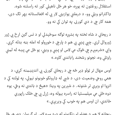
استقلال روغتون ته یوړه، خو هر ځل ناهیلې کور ته راستنه شوه.
ډاکترانو ویلي وو، د درملنې یوازینۍ لار یې له افغانستانه بهر تګ دی،
هغه کار چې د دې کورنۍ په توان کې نه وو.
د ریحانې د شاه تخته په بشپړه توګه سوځېدلې او د نس ګیڼ اړخ یې ژور
ژوروالی لري. چپې پښې يې هم د پارچې د خوړولو له امله بڼه بدله کړې.
وايي «شرمېږم چې څوک مې لاس او پښې و ویني، یو ځل مې پښه له لمنې
راوتلې وه، نجونو رشخند راباندې کاوه.»
اوس مهال تر ټولو ډېر څه چې د ریحانې کورنۍ یې اندېښمنه کړې، د
هغې روحي وضعیت دی، د شپې له ډارونکو خوبونو نیولې، په ټولنه کې د
انزوا او وېرې تر شتونه. د شېرین په وینا: «هېڅ د باندې نه وځي، یوه
دوه ځلې مې مېلمستیا ته راسره بېوله وه، ژړل یې چې خلک راپورې
خاندي، ان اوس هم په خوب کې وېرېږي.»
ریحانه لا هم د عضلو او زنګنونو له درد سره لاس او ګرېوان ده، هر ځل