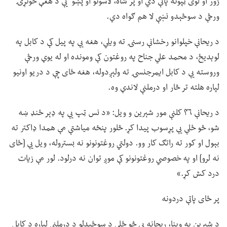
ژور او لوی ټپونه پاتې دي او پر شاه، لاسونو او پښو یې د هغې خونړۍ
ورځې د سوځېدو نښې لا هم ګواه دي.
د ریحانې خپلوانو رخشانې رسنۍ ته ویلي، هغه یې په پیل کې د کابل په
لوېدیځ، د محمد علي جناح په روغتون کې ومونده او له یوې ورځې
وروسته یې د کابل ایمرجنسۍ ته ولېږدوله، هغه ځای چې د دریو اونیو
لپاره هلته تر څار او درملنې لاندې وه.
د ریحانې ۴۶ کلنې مور شېرین و ویل: «د نس ټپ یې په ډېر ځنډ ښه
شو، څو ځلې یې پړسوب پیدا کړ. څلور پنځه میاشتې مې همدا ډاکتر ته
بېول او کور ته راتګ کار وو. دولتي روغتونونو نه بستروله، ویل یې [ځای
نه لرو] او په خصوصي روغتونونو کې موږ توان نه درلود. لور مې زیات
درد کش کړ.»
پر ځای پاتې دردونه
د شېرین په وینا، ریحانه یې څو ځلې د سوځېدلو د درملنې لپاره د کابل