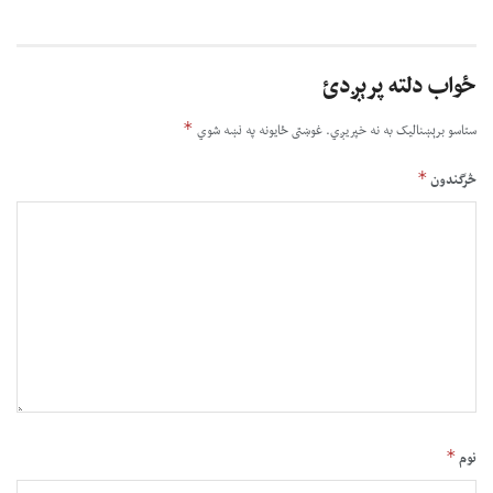
ځواب دلته پرېږدئ
*
ستاسو برېښناليک به نه خپريږي.
غوښتى ځایونه په نښه شوي
*
څرگندون
*
نوم