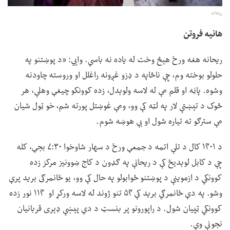
ریحانه
هانیه فروتن
ریحانه هغه ورځ هېڅ وخت له یاده نه باسي. وايي: «د پوښتنو په
حلولو بوخته وم، چې ناڅاپه د ډزو غږونه راغلل او وروسته چاودنه
وشوه. پاڼه او قلم مې له لاسه ولوېدل، زده کوونکو چیغې وهلې، هر
څوک د تېښتې لار په لټه کې وو، ومې غوښتل پورته شم، خو ټول شیان
مې سترګو ته تیاره شول او بې هوښه شوم.
د ۱۴۰۱ کال د تلې اتمه د جمعې ورځ د سهار شاوخوا ۷:۳۰ بجې، کله
چې د کابل لوېدیځ کې د ریحانې په ګډون د کاج ښوونیز مرکز زده
کوونکي د ازموینې د پوښتنو ځوابولو په حال کې وو، یو ځانمرګی برید پرې
وشو. په دې ځانمرګي برید کې ۵۴ تنو ژوند له لاسه ورکړ او ۱۱۴ نور زده
کوونکي ټپیان شول. د راپورونو پر بنسټ د دې پېښې ډېری قربانیان
نجونې وې.