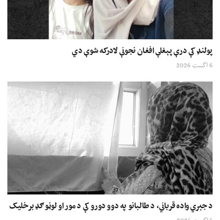
پولنډ کې درې پېغلې افغان نجونې لادرکه شوې دي
6 اگست 2026
د جبري واده قرباني، د طالبانو په دوو دورو کې د مور او لوڼو ګډ برخلیک