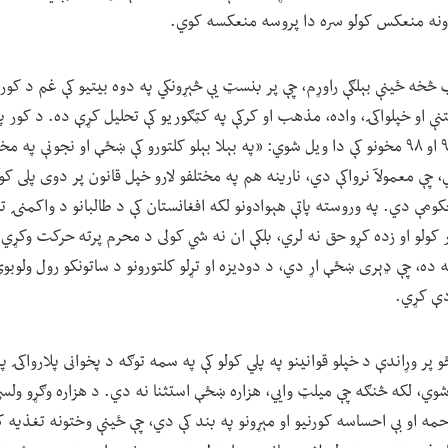
ندونه منعکس کولو سره دا پروسه منعکسه کوي.
څخه ځینې بېلګې راوړم، چې پر بنسټ یې څېړونکي په دوه بیتیو کې غم د کورنۍ
نې او خپلواکۍ، واده، مذهب او کرکې په کټګوریو کې تحلیل کړې ده. د کور 
غندلو په اړه، د کتاب په ۹۷ او ۹۸ مخونو کې دا ویل شوي: «په بېلا بېلو کلتورو کې ښځې او نجو
 چې معمولآ نرواکې دي، نارینه هم په مختلفو لارو خپل قانون پر دوی پلی 
ومې دي. په وروسته پاتې هېوادونو لکه افغانستان کې د طالبانو د واکمنۍ 
 کولو او زده کړو حق نه لري، بلکې ان نه شي کولی د محرم پرته حرکت وکړي،
ه، چې ډېری ښځې اړ دي، د دودیزه او تړلو کلتورونو د ساتونکو رول ولوبو
دې کړي.
 پر وړاندې د خپلو قوانینو په پلي کولو کې په سمه توګه د پخوانی پلارواکۍ په
وي، لکه څنګه چې میلټ وايي، هزاره ښځې استثنا نه دي. د هزاره وګړو ولسي
ه او بې احساسه کورنیو او مېړونو په بند کې دي، چې ځینې وختونه تغذیه