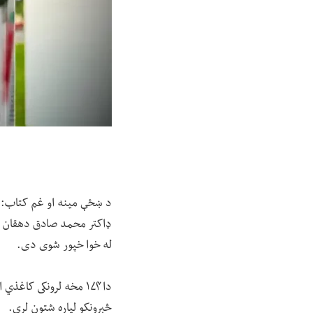
د ښځې مینه او غم کتاب: د
له خوا خپور شوی دی.
دا ۱۷۴ مخه لرونکی کاغ
څېړونکو لپاره شتون لري.