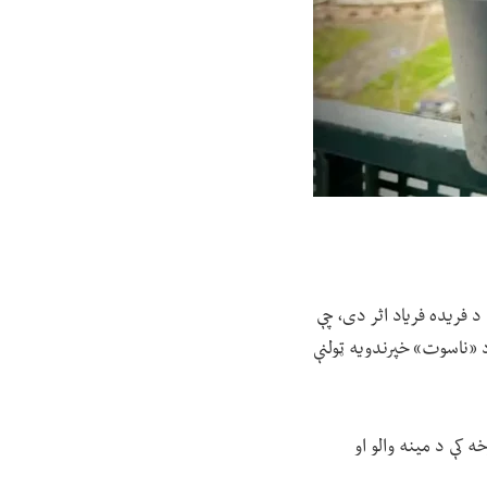
 فریده فریاد اثر دی، چې
 شاهده شایګان کړی او د ۱۴۰۳ کال په پسرلي کې د «ناسوت» خپرندویه ټولنې
خه کې د مینه والو او