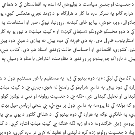
 جنسیت او جنسي سیاست د ټولپوهنې له انده په افغانستان کې د شفاهي ادب
زاره ګانو په تمرکز سره دا کار د هزارګاه نو د ژوند تجربې منعکس کوي، یوه
جلاوالی، ویر، خوشي، بیا یو ځای کېدنه، زړورتیا، نیوکې، صبر او استقامات په 
و کې د دوو مخښکو څېړونکو «سټفاني ګرټ» او «کیټ میلټ» د تیوریو په کار
استازیتوب څېړلی دی. په دې څېړنه کې دوه بیتۍ نه یوازې د مینې دوه بیتۍ
ولنیز، کلتوري، اقتصادي او احساساتي حالت ژوندي اسناد هم دي. کتاب ښيي
ۍ د نارواکو جوړښتونو پر وړاندې د مقاومت، اعتراض یا منلو د وسیلې په ت
فریده فریاد د دویم څپرکي په ۷۴ مخ کې لیکي: «په دوه بیتیو کې ژبه په مستقیم یا غیر مستقی
زاره ګي دوه بیتۍ په داسې شرایطو کې رامنځ ته شوې، چېرې چې د کیټ میلټ 
دای او تحلیل کېدای شي، ځکه چې د جنسیت رولونه او تمې د ټولنیز کولو او 
رواکه ټولنه کې دا پروسه په داسې ډول پر مخ ځي، چې ښځې اړباسي خپل ټیټ
 په ځانګړې توګه په هزاره ګي دوه بیتیو کې، د شفاعي کلتور د یوې برخې پ
پروسې ژبنۍ څرګندونه ده او ژبه لکه څنګه چې کیټ میلټ اشاره کړې، د کلتو
نا، د جنسیت رولونو زده کړه د لیدنې او تقلید له لارې تر سره کېږي، دوه ب