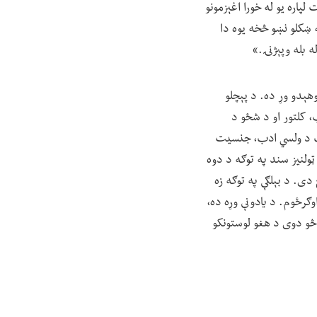
پاره یو له خورا اغېزمونو
ه تعالی له ښکلو نښو څخه یوه دا
 بله وپېژنۍ.»
وهېدو وړ ده. د پېچلو
، کلتور او د شځو د
کتاب د ولسي ادب، جنسیت
ټولنیز سند په توګه د دوه
دی. د بېلګې په توګه زه
وګرځوم. د یادونې وړه ده،
څو دوی د هغو لوستونکو