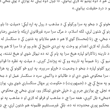
 غم د دوه بیتیو له لارې بیانوي. دا ډول دوه بیتۍ نه یوازې د یوې ښځې د 
ځو د درد حقیقت بیانوي.»
ې په ۱۳۹ او ۱۴۰ ام مخونو کې د ښځو په سزا ورکولو کې د مذهب د رول په اړه لیکي: «میلټ
ونو کې شتون لري، لکه اسلام، د مرګ سزا سره غیرقانوني اړیکه یا جنسي رضا
ځې، چې زنا (محسنا) کوي لا هم د هغو ملایانو په شتون کې د سنګسار له ل
سار له لارې اعدام یو وخت په نېږدې ختیځ کې عام وو او دا سزا لا هم پ
 نارینه زناکارانو لپاره هېڅ سزا په پام کې نه ده نیولل شوې او هېڅ نشته، پ
ضیو کې. زنا عمومآ په نارینه وو کې نه پېژندل کېږی. د میلټ په نظره دا قوان
 کلونو لپاره د ښخو د وضعیت د څېړلو سربېره، په تېرو څو کلونو کې په هزاره 
زا محکومې شوې دي او د طالبانو د واکمنۍ سره د سنګسار عمل او د ښځو
په منځ کې چې د (جمهوریت) د حکومت پر مهال سنګسارې شوې وې، یوازې
نه نجلۍ چې یوازینی جرم یې د خپلې خوښې ټینګار وو، نورې ښځې چې محکومې
«ښځې» بلل کېږي، هغه سزا چې د مذهب او فرقو له لارې او د مذهب په نوم
 محکمو پورې محدوده نه ده، بلکې غیرمستقیم ظلمونه هم شتون لري، چې ډې