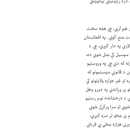
درد ریښتینی بیانوونکی
 دا باور هم لري، چې هغه سخت
یت منع کوي. په افغانستان
ارې په دار کېږي، چې د
ه سیسیل کې منل شوې ده،
رته له دې چې په وروستیو
ین د قانوني سیستمونو له
او غیر هزاره ولایتونو کې
 پر وړاندې په دورو وهل
 د «رخشانه» نوم رسنیو
 شوې او سزا ورکړل شوې
 پر ښځو تر سره کېږي،
ری هزاره ښځې یې قرباني