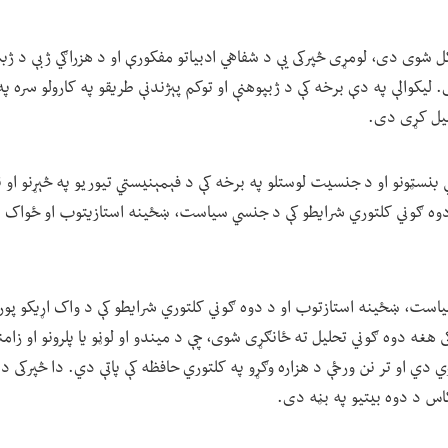
ل شوی دی، لومړی څپرکی یې د شفاهي ادبیاتو مفکورې او د هزراګي ژبې د ژبني
یکوالې په دې برخه کې د ژبپوهنې او توکم پېژندنې طریقو په کارولو سره په 
یل کړی دی.
 بنسټونو او د جنسیت لوستلو په برخه کې د فېمېنیستي تیوریو په څېړنو او نی
دوه ګوني کلتوري شرایطو کې د جنسي سیاست، ښځینه استازیتوب او ځواک اړی
است، ښځینه استازتوب او د دوه ګوني کلتوري شرایطو کې د واک اړیکو پورې
غه دوه ګوني تحلیل ته ځانګړی شوی، چې د میندو او لوڼو یا پلرونو او زامنو
 دي او تر نن ورځې د هزاره وګړو په کلتوري حافظه کې پاتې دي. دا څپرکی د
کاس د دوه بیتیو په بڼه دی.