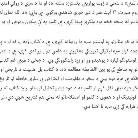
لمني» د ښځې د ژوند یوازینۍ بنسټیزه ستنه ده او دا د سړي د رواني امنیت ل
عواملو څخه ګڼل کېږي. د روم سورت ۲۱ آیت هم د دې خبرې شاهدي ورکوي، چې وايي: «د الل
اسو له منځه څخه یوه ملګرې پیدا کړې، چې تاسو په کې سکون ومومۍ او یو له
یو څو مثالونو په لوستلو سره دا روښانه کېږي، چې د کتاب ژبه روانه او د پ
ډه کولو سره لیکوالې تیوریکي مفکورې په داسې ډول وړاندې کړې، چې د ادب
نکو لوستونکو لپاره د پوهېدو وړ او زړه راښکوونکې وي. د ښځې د مینې غم 
تو په تقاطع کې یو بین االظابطه مطالعه ده. د کتاب بل اهمیت د تاریخي او 
 ځکه چې هره دوه بیتي د ښځو د مقاومت او اعتراض بې سارې حافظه او تاریخ 
 دوه بیتۍ نقل کړم او تاسو به د دوه بیتیو تحلیل لوستلو لپاره کتاب ته را
 فونیټیک او د هغوی د کلمو او اصطلاحاتو له مخې هم تشریح شوي دي، تر 
 هزاره ګي ژبې سره نا اشنا دي.