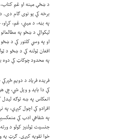
د ښځې مینه او غم کتاب، د
برخه کې یو نوی ګام دی. د ه
په بڼه، د مینې، غم، کړاو، 
لیکوالې د ښځو په مطالعات
او په وسي کلتور کې د ښځو 
افغان ټولنه کې د ښځو د ټ
په محدود چوکاټ کې دوه بیت
کې دا باید و ویل شي، چې ه
انعکاس په ښه توګه لیدل کې
افرادو کې اچول کېږي، په ن
په شفاهي ادب کې منعکسېږي،
جنسیت ټولنیز کولو د ورته 
خوا تقویه کېږي. ګرټ په وی