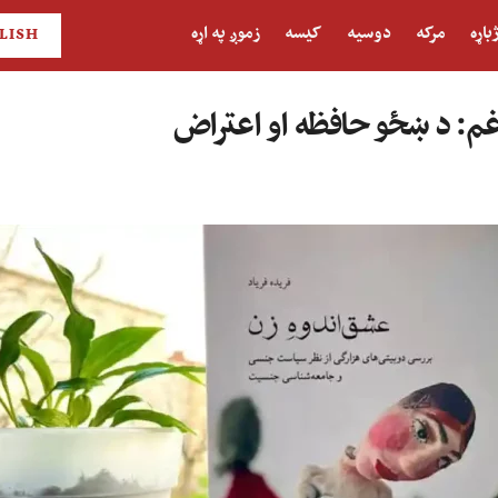
باړه
مرکه
دوسیه
کیسه
زموږ په اړه
LISH
غم: د ښځو حافظه او اعتراض