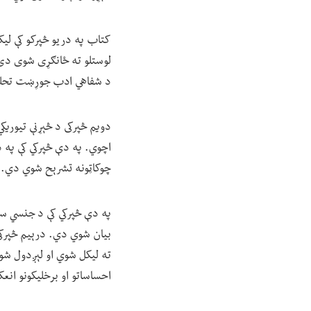
کتاب په دریو څپرکو کې لیک
لوستلو ته ځانګړی شوی دی. ل
د شفاهي ادب جوړښت تحل
دویم څپرکی د څېړنې تیوریکي
اچوي. په دې څپرکي کې په 
چوکاټونه تشرېح شوي دي.
په دې څپرکي کې د جنسي سی
بیان شوي دي. درېیم څپرکی ه
ته لیکل شوي او لېږدول شوي
احساساتو او برخلیکونو انع