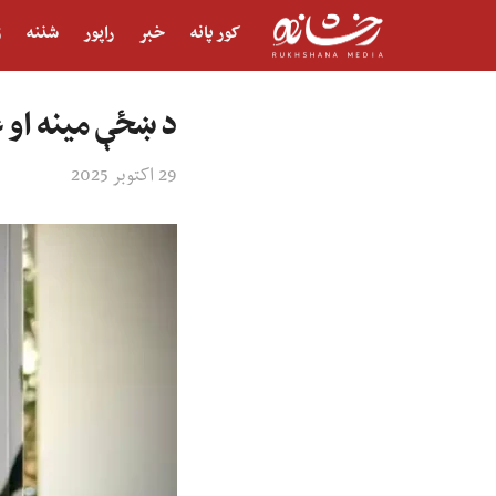
کور پانه
خبر
راپور
شننه
ژ
د ښځې مینه او 
29 اکتوبر 2025