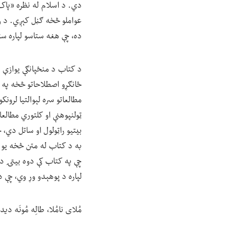
دي. د اسلام له نظره «پاک 
ده، چې هغه ستاسو لپاره ست
د کتاب د منځپانګې یوازې د 
ځانګړو اصطلاحاتو څخه په ډ
مطالعاتو سره لېوالتیا لرو
ټولنپوهنې او کلتوري مطالعا
بیتیو راټولول او ساتل دي،
به د کتاب له متن څخه یو څو
چې په کتاب کې دوه بیتۍ د
لپاره د پوهېدو وړ وي، چې د
مُلای نامُلا، طالِه مُونَه دید