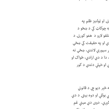
 او ټولنیز ظلم په
په چوکاټ کې د ښځو د
نې په مختلفو لارو د هغو کورنۍ د
کوي او په حقیقت کې ښځې
تر سیوري لاندې، ښځې نه
 دا د دې ارادې، ځواک او
ي او خپلې دندې د کور
 څېر دیو چې د قانوني
 بوللې او دوه بیتۍ د دې
 کېږي. دوی دې مینې غم