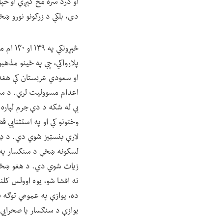
او درد سره مخ کېږي او خپل
دی، بلکې د زرګونو نورو ښ
څېړونک
پلارواکي، چې په ځینو مذهب
او سعودي عربستان کې هغه ښ
اعدام مسوولیت لري. د سنګ
بې له شکه د دې جرم لپاره د
وختونو کې او په استثنايي ق
لارې بنسټیز شوي دي. د ډېرو
لسګونه ښځې د سنګسار په س
زیات شوي دي. د هغو ښځو 
ته افشا شو، یوه اوولس کل
ده، یوازې په عمومي توګه 
یوازې د سنګسار یا صحرايي