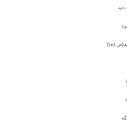
ه دید
یره
(ص.143)
ا
گَه