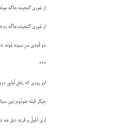
از مُوری گنجینَه جاگِه مونَ
از مُوری گنجینَه جاگَه ره خ
دو قُبَه‌ی سرِ سینه مُونَه دید
***
اَزو روزی که رَفتی اُولبی دریا
جِیگر قَیلَه شودُوم بَینِ سیال
اَزی آغِیلُ و قَریَه دیل مَه تن