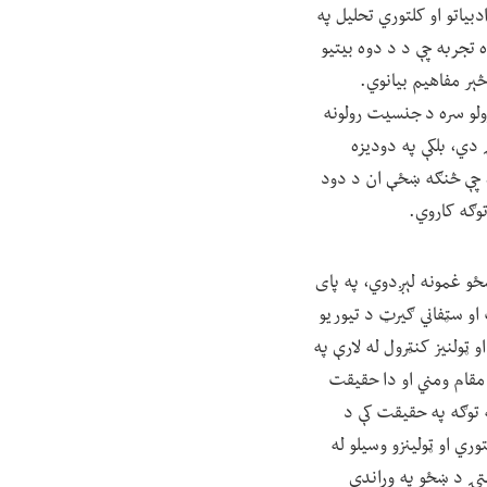
یاتو او کلتوري تحلیل په
 تجربه چې د د دوه بیتیو
څېر مفاهیم بیانوي.
ولو سره د جنسیت رولونه
 دي، بلکې په دودیزه
، چې څنګه ښځې ان د دود
وګه کاروي.
م ډول د ښځو غمونه لېږدوي، په پای
او سټفاني ګیرټ د تیوریو
ټولنیز کنټرول له لارې په
 مقام ومني او دا حقیقت
ه توګه په حقیقت کې د
ري او ټولینزو وسیلو له
یتۍ د ښځو په وړاندې