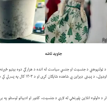
جاوید تاشه
 ټولنپوهنې د جنسیت او جنسي سیاست له انده د هزارګي دوه بیتیو څېړنه د
ډاکتر محمد صادق دهقان اوډولۍ، د پښتۍ ډیزاین یې
ذي اثر د «لولو» انلاین پلورنځي له لارې د جنسیت، کلتور او ادبیاتو لوستلو په بر