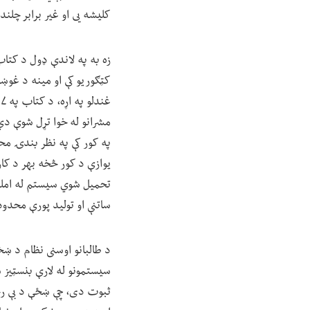
کلیشه یی او غیر برابر چل
زه به په لاندې ډول د کتاب 
کټګوریو کې او مینه د غوښت
مشرانو له خوا تړل شوې دي،
په کور کې په نظر بندۍ محک
یوازې د کور څخه بهر د کار
تحمیل شوي سیستم له امله د
ساتنې او تولید پورې محدو
د طالبانو اوسنی نظام د ښځو
سیستمونو له لارې بنسټیز ش
ثبوت دی، چې ښځې د بې رحم