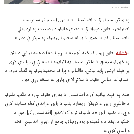
Photo: Reuters
په ملګرو ملتونو کې د افغانستان د دایمي استازولۍ سرپرست
نصیراحمد فایق، هېواد کې د بشري حقونو د وضعیت په اړه ویلي
«افغانستان نن د بشري د یو له سختو ناورینونو په مرکز کې دی.»
رخشانه
: فایق پرون ناوخته (جمعه د لړم ۹ مه) د هغه بیانیې د متن
په خپرولو سره چې د ملګرو ملتونو په اتیایمه ناسته کې یې وړاندې کړی
پر خپله اېکس پاڼه لیکلي، طالبانو د پراخو محدودیتونو په لګولو سره، د
انسانو له اساسي حقونو د ملاتړ لارې چارې له منځه وړې دي.
هغه په خپله بیانیه کې د افغانستان د بشري حقونو لپاره د ملګرو ملتونو
د ځانګړي راپور ورکوونکي ریچارد بنټ د راپور وړاندې کولو ستاینه کړې
وايي، د بنټ راپور «د طالبانو تر واک لاندې [افغانستان کې] زموږ د
خلکو د ژوند د واقعیتونو یوه روښانې، جامع او ژورې اندېښنې انځور
وړاندې کوي.»