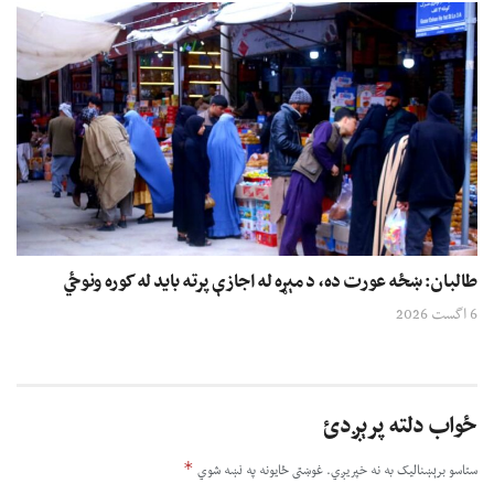
طالبان: ښځه عورت ده، د مېړه له اجازې پرته باید له کوره ونوځي
6 اگست 2026
ځواب دلته پرېږدئ
*
ستاسو برېښناليک به نه خپريږي.
غوښتى ځایونه په نښه شوي