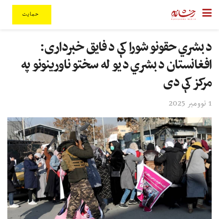
حمایت
د بشري حقونو شورا کې د فایق خبرداری:
افغانستان د بشري د یو له سختو ناورینونو په
مرکز کې دی
1 نوومبر 2025