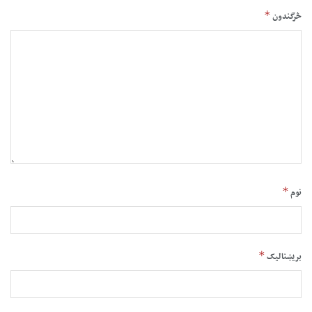
*
څرگندون
*
نوم
*
بریښنالیک