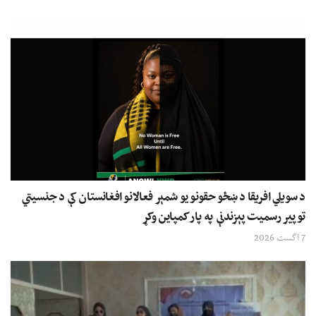
د سویلي افریقا د ښځو حقونو یو شمېر فعالانو افغانستان کې د جنسیتي
توپیر رسمیت پېزندنې په پار کمپاین وکړ
7 اگست 2026