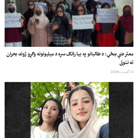
معترضې ښځې: د طالبانو په بیا راتګ سره د میلیونونه وګړو ژوند بحران
ته ننوتی
6 اگست 2026