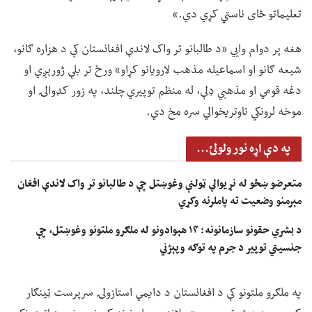
تعلیماتو ځای ناستي کړي دي.»
هغه پر دوام وايي «د طالبانو تر واک لاندې افغانستان کې د هزاره ګانو،
شیعه ګانو او اسماعیله مذهب لارویانو کړاو» ورځ تر بلې ژورېږي او
دغه قومي او مذهبي ډلې، له منظم توپیري چلند، په زور کډوالۍ او
موخه لرونکي تاوتریخوالي سره مخ دي.
په دې اړه نور ولولئ...
متعرضو ښځو له نړیوالې ټولنې وغوښتل چې د طالبانو تر واک لاندې افغان
مېرمنو وضعیت ته پاملرنه وکړي
د بشري حقونو سازمانونه: ۱۴ هېوادونو له ملګرو ملتونو وغوښتل، چې
جنسیتي توپير د جرم په توګه وپېژني
په ملګرو ملتونو کې د افغانستان د دایمي استازولۍ سرپرست ټینګار