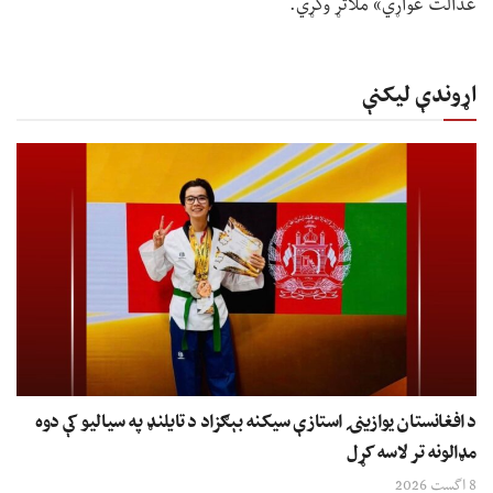
عدالت غواړي» ملاتړ وکړي.
اړوندې لیکنې
د افغانستان یوازینۍ استازې سیکنه بېګزاد د تایلنډ په سیالیو کې دوه
مډالونه تر لاسه کړل
8 اگست 2026