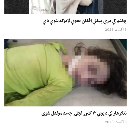
پولنډ کې درې پېغلې افغان نجونې لادرکه شوې دي
6 اگست 2026
ننګرهار کې د یوې ۱۲ کلنۍ نجلۍ جسد موندل شوی
6 اگست 2026