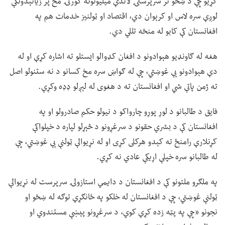
کړیو چې د ښځو تر سرپرستۍ لاندې میلیونونه کورنۍ مخ پر زیاتېدونکې
لوږې سره لاس او کرېوان دي، اقتصاد او ټولنیز خدمات هم په
افغانستان کې کابو له منځه تللي دي.
هغه له ګاونډیو هېوادونو د افغان کډوالو ایستلو ته اشاره کړې او له
دې هېوادونو یې غوښتي، چې له ګواښ سره مخ کسانو د نه ستنولو اصل
ته ژمن پاتې شي او افغانستان ته د هغوی له لېږلو ډډه وکړي.
فایق د طالبانو د لوړ پوړو چارواکو د نیولو حکم صادرولو او په
افغانستان کې د بشري حقونو د سرغړونو د څېړلو لپاره د خپلواکې
کړنلارې رامنځ ته کېدو هرکلی کړی او له نړیوالې ټولنې یې غوښتي، چې
له طالبانو سره خپلې اړیکې عادي نه کړي.
په ملګرو ملتونو کې د افغانستان د دایمي استازولۍ سرپرست له نړیوالې
ټولنې غوښتي، چې د افغانستان له خلکو په ځانګړې توګه له ښځو او
نجونو «چې په پټه زده کړې کوي، د سرغړونو پېښې مستندوي او