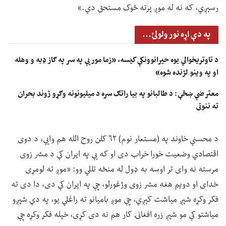
رسېږي، که نه له موږ پرته څوک مستحق دي.»
په دې اړه نور ولولئ...
د تاوتریخوالي یوه حیرانوونکې کیسه، «زما مور یې په سر په ګاز ډبه و وهله
او په وینو لژنده شوه»
معترضې ښځې: د طالبانو په بیا راتګ سره د میلیونونه وګړو ژوند بحران
ته ننوتی
د محسنې خاوند په (مستعار نوم) ۶۲ کلن روح الله هم وايي، د دوی
اقتصادي وضعیت خورا خراب دی او که یې په ایران کې د مشر زوی
مرسته نه وای تر اوسه به ډول له منځه تللي وو: «موږ ته لومړی
خدای او دویم هغه مشر زوی وژغورلو، چې په ایران کې دی، دا دی ته
فکر وکړه شپږ میاشت کېږي، چې موږ بامیانو ته راغلي یو، په دې شپږو
میاشتو کې مو شپږ زره افغانۍ کار هم نه دی کړی، خپله فکر وکړه چې