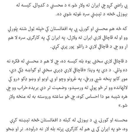
یې راضي کړو چې ایران ته ولاړ شو.» د محسنې د کډوالۍ کیسه له
بېوزلۍ څخه د تېښتې سره غوټه شوې ده.
که څه هم محسنې او کورنۍ یې په افغانستان کې خپله ټول شته پلورلي
وو او له قاچاقي لارې ایران ته ولاړل، په ایران کې په کارګرۍ سره لا هم
اړ وو چې د قاچاقي لارې د راتلو پور پرې کړې.
د قاچاقي لارې سختۍ یوه بله کیسه ده، چې لا هم د محسنې له فکره نه
ده وتلې. د دې په وینا: «قاچاقي لارې ډېرې سختې او ګواښه ډکې دي،
موږ کابو پنځه شپې ورځې، په غرونو وچو او بې اوبو او وښو ډکو درو کې
لالهانده وو تر څو پولې ته ورسېدو، وضعیت تر دې بریده خراب وو چې
هره شېبه مو دا احساس کوه، چې څو ساعته وروسته به له منځه ولاړ
شو.»
محسنه او کورنۍ یې د بېوزلۍ له کبله د افغانستان څخه تېښته کړې
وه، خو په ایران کې یې هم له کارګرۍ پرته بله لار نه درلوده. نر او ښځو