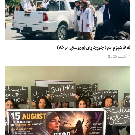
له فاشېزم سره جوړجاړی (وروستۍ برخه)
4 اگست 2026