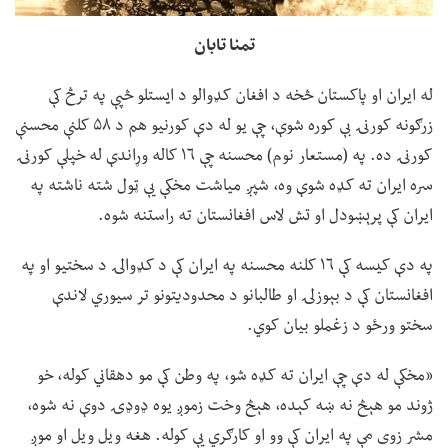
تمنا تابان
له ایران او پاکستان څخه د افغان کډوالو د ایستلو څپې په ترڅ کې
زرګونه کورنۍ بې کوره شوې، چې یو له دې کورنیو هم د ۵۸ کلنې محسنې
کورنۍ ده. په (مستعار نوم) محسنه چې ۱۶ کاله وړاندې له خپلې کورنۍ
سره ایران ته کډه شوې وه، شپږ میاشت مخکې یې ټول شته ناشته په
ایران کې پرېښودل او تش لاس افغانستان ته راستنه شوه.
په دې کیسه کې ۱۶ کلنه محسنه په ایران کې د کډوالۍ د سختیو او په
افغانستان کې د بېوزلۍ او طالبانو د محدودیتونو تر سیوري لاندې
سختو ورځو د زغملو بیان کوي.
«مخکې له دې چې ایران ته کډه شو، په وطن کې مو دهقاني کوله، خو
ژوند مو هېڅ نه ښه کېده، هېڅ وخت زموږ یوه ډوډۍ دوې نه شوه،
مشر زوی مې په ایران کې وو او کارګري یې کوله. هغه ویل ویل او موږ