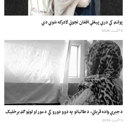
پولنډ کې درې پېغلې افغان نجونې لادرکه شوې دي
6 اگست 2026
د جبري واده قرباني، د طالبانو په دوو دورو کې د مور او لوڼو ګډ برخلیک
5 اگست 2026