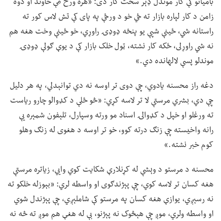
بامیانو کې کار موندل ډېر سخت کار دی: «هره ورځ مې خاوند او دوه
زامن د کار لپاره بازار ته ځي خو د ورځې په پای کې تش لاس کور ته
راستانه شي، ځینې شپې یو پنځه ډوډۍ راوړي، خو ځینې وخت هغه هم
نه شي راوړلی، ځکه کار نشته، ټول خلک بازار کې د یوې ګولې ډوډۍ
موندلو پسې لالهانده دي.»
دغه راز محسنه یادوي، چې دوی تر اوسه نه دي توانېدلي، په هر دلیل
چې دي، بشري مرستې لا تر لاسه کړي: «څو ځلې د کډوالو چارو ریاست
ته ورغلو او خپل د کډوالۍ اسناد مو ورته وسپارل، تلېفون شمېره یې
رانه واخیسته چې زنګ درته کوو، خو تر اوسه د هغوی له زنګ وهلو
کوم خبر نشته.»
محسنه د مرستو د وېشې له کړنلارې شکایت کوي وايي، زیاتره مرستې
هغه کسان تر لاسه کوي، چې پېژندګوی او واسطه لري: «بېوزله خلکو ته
نه رسېږي، یوازې هغه کسان په مرستو کې شاملېږي، چې پېژندل شوي
او واسطه ولري، موږ چې هېڅوک نه پېژنو، بې له هغې هم موږ ته څه نه