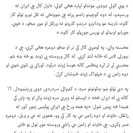
د یوې ګولې ډوډۍ موندلو لپاره هڅې کولې: «اول کال چې ایران ته
ورسېدو، له دوه کوچینو زامنو پرته چې ښوونځي ته تلل نورو ټولو کار
کاوه، نارینه مو ودانیزو درندو کارونو ته ورتلل او موږ ښځو، د خوي،
جورابو اوبدلو او بورس جوړولو کار کاوه.»
محسنه وايي، په لومړي کال کې نر او ښځو دومره هڅې کړې، چې د
بېوزلۍ لاس له ځانه لنډ کړي. له کال وروسته یې ژوند یو څه ښه شو.
محسنې لږ تر لږه پنځلس کاله هوسا ژوند درلود. لورانې یې ناوې شوې او
دوه زامن یې د خپلواک ژوند څښتنان کړل.
په دې ټولو ښو بدلونونو سره، د کډوالۍ سردردۍ دوی پرېنښودل. ۱۶
کاله یې له ایران څخه د ایستلو له وېرې سره ژوند وکړ او په پای کې
همدا څه پېښ شول: «په هغه ورځ چې ایراني پولیس زموږ کور ته
راغلل، خاوند او دوه زامن مې په کار کې وو، هغوی ته مې و ویل، دومره
صبر وکړۍ، چې خاوند او زامن مې راشي وروسته موږ ټول یو ځای