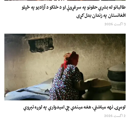
طالبانو له بشري حقونو په سرغړونې او د خلکو د آزادیو په ځپلو
افغانستان په زندان بدل کړی
3 اگست 2026
لومړۍ نهه میاشتې، هغه میندې چې امیدواري په لوږه تېروي
2 اگست 2026