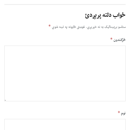
ځواب دلته پرېږدئ
*
ستاسو برېښناليک به نه خپريږي.
غوښتى ځایونه په نښه شوي
*
څرگندون
*
نوم