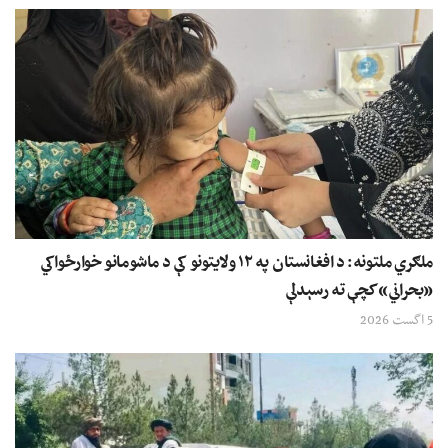
ملګري ملتونه: د افغانستان په ۱۲ ولایتونو کې د ماشومانو خوارځواکي
«بحراني» کچې ته رسېدلې
5 اگست 2026