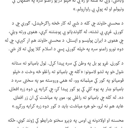
وباسۍ، ویې نه منله او زه یې له خپلو دریو زامنو سره په اصفهان کې
ونیولم او له پولې یې راواړولم.»
د محسنې خاوند چې کله د شپې له کار څخه راګرځېدلی، ګوري چې د
کورنۍ غړي یې نشته، له ګاوندیانو یې پوښتنه کړې، هغوی ورته ویلي،
چې هغوی د ایران پولیسو و ایستل، د محسنې خاوند هم اړ کېږي، چې له
دوه نورو زامنو سره په خپله کورنۍ پسې د اسلام کلا پولې ته لاړ شي.
د کورنۍ غړو یو بل په وطن کې سره پیدا کړل. ټول بامیانو ته ستانه
شول خو په تشو لاسونو: «کله چې بامیانو ته راغلو څه وخت د خپلو
قومیانو په کور کې مېلمانه وو، له هغې وروسته مو په سختۍ سره د
بامیانو ښار په یوه کلي کې یو کور پیدا کړ، چې کرایه یې دوه زره افغانۍ
ده. له کله چې بامیانو ته راغلي یو، موږ په میاشت کې ان زر افغانۍ
عاید هم نه لرو، خو هره میاشت باید د کور دوه زره کرایه ورکړو.»
محسنه او اولادونه یې اوس په ډېرو سختو شرایطو کې ژوند کوي، ځکه