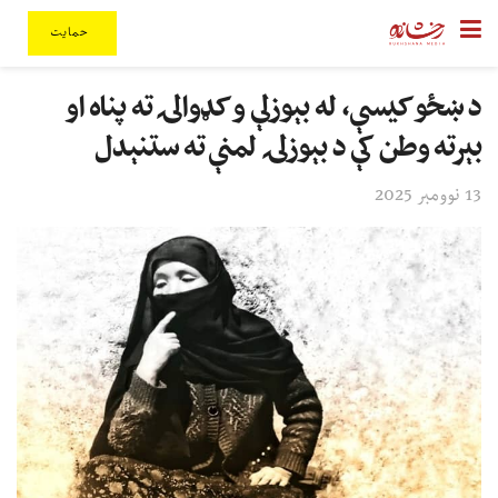
حمایت
د ښځو کیسې، له بېوزلې و کډوالۍ ته پناه او
بېرته وطن کې د بېوزلۍ لمنې ته ستنېدل
13 نوومبر 2025