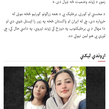
زموږ د ژوند وضعیت څه ډول دی.»
د محسنې او کورنۍ برخلیک یې د هغه زرګونو کورنیو څخه موټی له
خرواره دی، چې له ایران او پاکستان څخه په زور را ایستل شوي دي او
دا مهال د بې برخلیکتوب په دوزخ کې ژوند تېروي، په داسې حال کې، چې
لوږې یې هم لمن نیولې ده.
اړوندې لیکنې