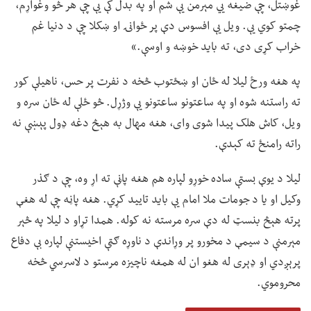
غوښتل، چې ضیغه يي مېرمن یې شم او په بدل کې یې چې هر څو وغواړم،
چمتو کوي یې. ویل یې افسوس دې پر ځوانۍ او ښکلا چې د دنیا غم
خراب کړی دی، ته باید خوښه و اوسې.»
په هغه ورځ لیلا له ځان او ښځتوب څخه د نفرت پر حس، ناهیلې کور
ته راستنه شوه او په ساعتونو ساعتونو یې وژړل. څو ځلې له ځان سره و
ویل، کاش هلک پیدا شوی وای، هغه مهال به هېڅ دغه ډول پېښې نه
راته رامنځ ته کېدې.
لیلا د یوې بستې ساده خوړو لپاره هم هغه پاڼې ته اړ وه، چې د ګذر
وکیل او یا د جومات ملا امام یې باید تایید کړي. هغه پاڼه چې له هغې
پرته هېڅ بنسټ له دې سره مرسته نه کوله. همدا تړاو د لیلا په څېر
مېرمنې د سیمې د مخورو پر وړاندې د ناوړه ګټې اخیستنې لپاره بې دفاع
پرېږدي او ډېری له هغو ان له همغه ناچیزه مرستو د لاسرسي څخه
محروموي.