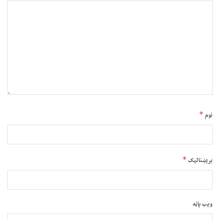
*
نوم
*
بریښنالیک
ویب پاڼه