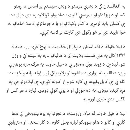
په افغانستان کې د بشري مرستو د وېش سیستم پر اساس د اړمنو
کسانو د پېژندلو او «مرستې کارت» صادرولو کړنلاره په دې ډول ده،
چې کسان باید لومړی د ګذر وکیلانو او یا د جوماتونو د ملا امامانو له
خوا تایید شي تر څو وکولی شي کارت تر لاسه کړي.
د لیلا خاوند د افغانستان د پخواني حکومت د پوځ غړی وو. هغه د
۱۳۹۹ کال په مني هلمند ولایت کې د طالبانو سره په نښته کې و وژل
شو. لیلا چې د ژوند ټولې سختۍ یې د خپل خاوند په مرګ سره پوهېږي
وايي: «طالب نه یوازې د ماشومانو پلار، بلکې ټول ژوند رانه واخیست.
کله یې چې کابل ونیوه، بې کاره شوم او کلونه کېږي، چې اولادونو مې په
مړه ګېډه ډوډۍ نه ده خوړلې او د یوې ګولې ډوډۍ لپاره د هر کس او
ناکس بدې خبرې اورم.»
لیلا د خپل خاوند له مرګ وروسته، د نجونو په یوه ښوونځي کې صفا
کاري او کابو د شلو ښوونکو لپاره پخلی کاوه. د کار سختۍ او ستړیاوې