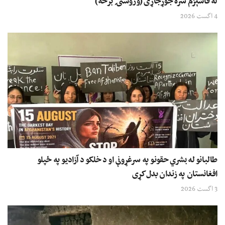
له فاشېزم سره جوړجاړی (وروستۍ برخه)
4 اگست 2026
طالبانو له بشري حقونو په سرغړونې او د خلکو د آزادیو په ځپلو
افغانستان په زندان بدل کړی
3 اگست 2026