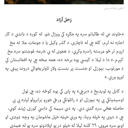
انځور: رخشانه رسنۍ
زحل آزاد
«خاوند مې له طالبانو سره په جګړه کې ووژل شو. له کوره د باندې د کار
اجازه نه لرم، کله چې له ناچارۍ د ګذر وکیل یا د جومات ملا ته مخ
اړوم تر څو مرسته راسره وکړي، د هغوی له بې شرمه غوښتنو سره مخ
کېږم.» دا د لیلا د کیسې یوه برخه ده، هغه ښځه چې په افغانستان کې
د مورتوب، بېوزلۍ او جنست پر بنسټ ولاړ تاوتریخوالي دروند پېټۍ په
اوږو وړي.»
د کابل په لوېدیځ د «برچي» په پای کې یوه کوڅه ده، چې ټول
اوسېدونکي یې په بېوزلۍ او د راتلونکې ورځې خوړو برابرولو لپاره یې بې
حاصله هڅې سره ګډې دي. په دې سیمه کې داسې کورنۍ ژوند کوي،
چې د دوی په خپله وینا، په وږې خېټه خپل ماشومان په وچه ډوډۍ او
اوبو سره مړوي، ۲۹ کلنه لیلا له خپلو دریو اولادونو سره یو له همدې