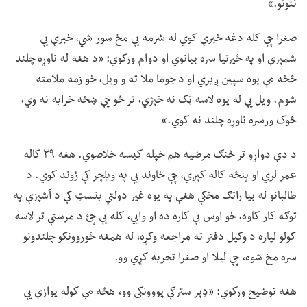
ننوتو.»
صغرا چې کله دغه خبرې کوي له شرمه یې مخ سور شي، خبرې یې
شمېرې او په ځیرتیا سره بیانوي او دوام ورکوي: «د هغه له ناوړه چلند
څخه مې یوه سپین ږیري او د جوما ملا ته و ویل، خو زمه ملامته
شوم. ویل یې له یوه لاسه ټک نه خېژي، تر څو چې ښځه خرابه نه وي،
څوک ورسره ناوړه چلند نه کوي.»
د دې دواړو تر څنګ مرضیه هم خپله کیسه خلاصوي. هغه ۳۹ کاله
عمر لري او پنځه کاله کېږي، چې خاوند یې په ویلچر کې ژوند کوي. د
طالبانو له بیا راتګ مخکې هغې په یوه غیر دولتي بنسټ کې د آشپزې په
توګه کار کاوه، خو اوس بې کاره ده او وايي، کله یې چئ د مرستې تر لاسه
کولو لپاره د وکیل دفتر ته مراجعه وکړه، له همغه ځوروونکو چلندونو
سره مخ شوه، چې لیلا او صغرا تجربه کړي وو.
هغه توضیح ورکوي: «ډېر سترګې پووونکی وو، هڅه مې کوله یوازې یې