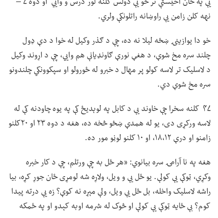
یې په ځان اخیستې تر څو یې دولس کلنه لور درس و وايي او دوه ۷ –
نهه کلن زامن یې راوښانه راتلونکې ولري.
خو دا یوازینۍ ښځه لیلا نه ده، چې د ګذر وکیل له خوا د دې ډول
چلند سره مخ شوې، د هغې نورې ګاونډیانې هم وايي، چې د اړوند وکیل
د لاسلیک تر لاسه کولو پر مهال د خبرو له ځورولو او سپکوونکي چلندونو
سره مخ شوې دي.
۴۷ کلنه سخرا چې خاوند یې د کابل په لوېدیځ کې په یوه چاودنه کې له
لاسه ورکړی دی، یو له همدې ښځو څخه ده، هغه د دوه ۲۳ او ۲۰کلنو
زامنو او درې ۱۸،۱۲، او ۱۰ کلنو لوڼو مور ده.
هغه په نا آرامۍ سره بیانوي: «هر ځل به چې ورتلم، چې د کار خبره
وکړي، ټوکې یې کولې. یو ځل یې و ویل، ولاړه شه لومړی ځان جوړ کړه، بیا
راشه لاسلیک واخله، بل ځل یې ویل، ولې مېړه نه کوې؟ زه یې درته پیدا
کوم؟ بې ځایه ټوکې یې کولې او څوک له شرمه اوبه کېدو او په ځمکه