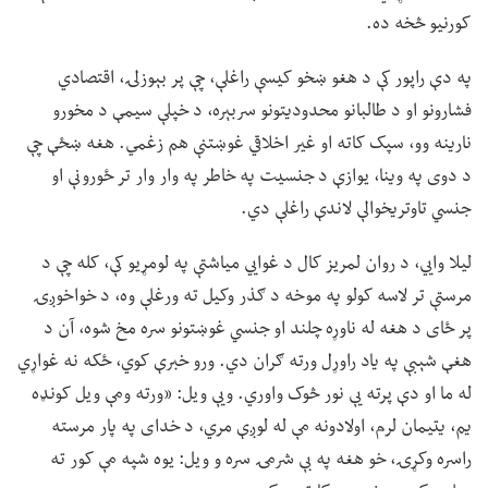
کورنیو څخه ده.
په دې راپور کې د هغو ښخو کیسې راغلې، چې پر بېوزلۍ، اقتصادي
فشارونو او د طالبانو محدودیتونو سربېره، د خپلې سیمې د مخورو
نارینه وو، سپک کاته او غیر اخلاقي غوښتنې هم زغمي. هغه ښځې چې
د دوی په وینا، یوازې د جنسیت په خاطر په وار وار تر ځورونې او
جنسي تاوتریخوالې لاندې راغلې دي.
لیلا وايي، د روان لمریز کال د غوايي میاشتې په لومړیو کې، کله چې د
مرستې تر لاسه کولو په موخه د ګذر وکیل ته ورغلې وه، د خواخوږۍ
پر ځای د هغه له ناوړه چلند او جنسي غوښتونو سره مخ شوه، آن د
هغې شېبې په یاد راوړل ورته ګران دي. ورو خبرې کوي، ځکه نه غواړي
له ما او دې پرته یې نور څوک واوري. ویې ویل: «ورته ومې ویل کونډه
یم، یتیمان لرم، اولادونه مې له لوږې مري، د خدای په پار مرسته
راسره وکړۍ، خو هغه په بې شرمۍ سره و ویل: یوه شپه مې کور ته