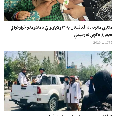
ملګري ملتونه: د افغانستان په ۱۲ ولایتونو کې د ماشومانو خوارځواکي
«بحراني» کچې ته رسېدلې
5 اگست 2026