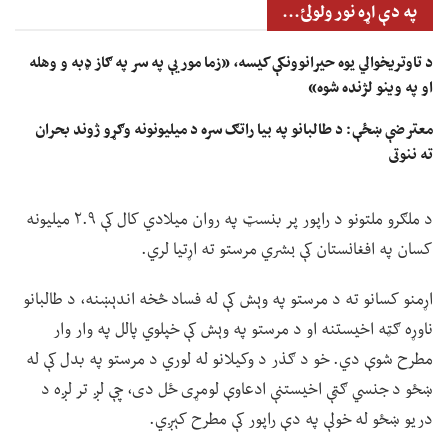
په دې اړه نور ولولئ...
د تاوتریخوالي یوه حیرانوونکې کیسه، «زما مور یې په سر په ګاز ډبه و وهله
او په وینو لژنده شوه»
معترضې ښځې: د طالبانو په بیا راتګ سره د میلیونونه وګړو ژوند بحران
ته ننوتی
د ملګرو ملتونو د راپور پر بنسټ په روان میلادي کال کې ۲.۹ میلیونه
کسان په افغانستان کې بشري مرستو ته اړتیا لري.
اړمنو کسانو ته د مرستو په وېش کې له فساد څخه اندېښنه، د طالبانو
ناوړه ګټه اخیستنه او د مرستو په وېش کې خپلوي پالل په وار وار
مطرح شوې دي. خو د ګذر د وکیلانو له لوري د مرستو په بدل کې له
ښځو د جنسي ګټې اخیستنې ادعاوې لومړی ځل دی، چې لږ تر لږه د
دریو ښځو له خولې په دې راپور کې مطرح کېږي.