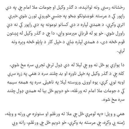
رخشانه رسنۍ ونه توانېده، د ګذر وکیل او جومات ملا امام چې په دې
راپور کې د مرسته غوښتونکو ښځو په جنسي ځورونې تورن شوي خبرې
اترې وکړي، د همدې لپاره د دې کسانو نومونه په دې راپور کې نه دي
راوړل شوي. خو یو له قرباني مېرمنو وايي، دا چې د ګذر وکیل له پښتون
قوم څخه دی، د همدې لپاره ښايي د خپل کار د پایلو څخه وېره ونه
لري.
دا یوازې یو ځل نه وو چې لیلا له دې ډول ترخې تجربې سره مخ شوې،
کله چې د ګذر وکیل په خپل ناوړه او بد چلند سره د هغې په زړه سړې
اوبه تویې کړې، یوه اوونۍ وروسته لیلا په ناهیلۍ سره په همغه سیمه
کې د جومات ملا امام ته ورغله، خو دویم ځل بیا له همدې ډول چلند
سره مخ شوه.
هغې و ویل: «په لومړي ځل چې ملا ته ورغلم او ستونزه مې ورته و ویله،
ژمنه یې وکړه، چې مرسته به وکړي، خو دویم ځل چې ورغلم، رانه ویې