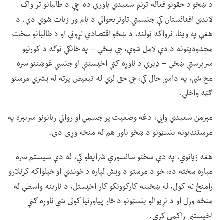
د ښځو د حقونو فعاله ترنم سعیدي باوري ده، چې د طالبانو تر واک
لاندې افغانستان کې جنسیتي تاوتریخوالي د پام وړ زیات شوي دي. د
هغې په وینا، نرواکه ټولنه، د ښځو اقتصادي تړونې او د طالبانو سخت
محدودیتونه د دې لامل شوې، چې ښځې – په ځانګې توګه د کورنیو
سرپرستې ښځې – ډېرې د ناوړه ګټې اخیستنې او جنسي غوښتنو سره
مخ شي، په داسې حال کې، چې حق لري له تبعیض پرته له بشري مرستو
ګټه واخلي.
مېرمن سعیدي وايي، دغه وضعیت پر جسمي او رواني زیانونو سربېره په
مرستندیونه بنسټونو د ښځو باور هم له منځه وړی دی.
هغه زیاتوي، په دې سختو سانسوري شرایطو کې، له دې سیستم سره
مباره سخته ده، خو د مرستو د وېش لپاره د خوندي او خپلواکه کړنلارو
رامنځ ته کول، له ښځینه کارکوونکو کار اخیستل، د نارینه واسطې له
منځه وړل او د نړیوالو بنسټونو د څار پياوړتیا کولی شي ناوړه ګټې
اخیستنې راکمې کړي.