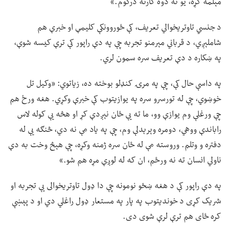
مېلمه کړه، یو نه دوه کارته درکوم.»
د جنسي تاوتریخوالي تعریف، کې ځوروونکې کلیمې او خبرې هم
شاملېږي، د قرباني مېرمنو تجربه چې په دې راپور کې ترې کیسه شوې،
په ښکاره د دې تعریف سره سمون لري.
په داسې حال کې، چې په مرۍ کنډلو بوخته ده، زیاتوي: «وکیل تل
خوښوي، چې له تورسرو سره په یوازیتوب کې خبرې وکړي. هغه ورځ هم
چې ورغلې وم یوازې وو، ما ته یې ځان نېږدې کړ او هڅه یې کوله لاس
راباندې ووهي، دومره وېرېدلې وم، چې په یاد مې نه دي، څنګه یې له
دفتره و وتلم. وروسته مې له ځان سره ژمنه وکړه، چې هېڅ وخت به دې
ناولي انسان ته نه ورځم، ان که له لوږې مړه هم شو.»
په دې راپور کې د هغه ښځو نومونه چې دا ډول تاوتریخوالی یې تجربه او
شریک کړی د خوندیتوب په پار په مستعار ډول راغلي دي او د پېښې
کره ځای هم ترې لرې شوی دی.