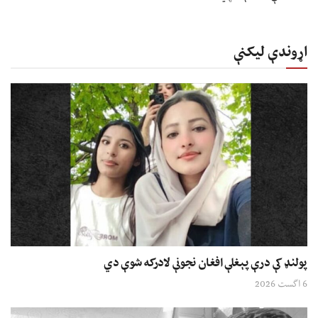
اړوندې لیکنې
پولنډ کې درې پېغلې افغان نجونې لادرکه شوې دي
6 اگست 2026