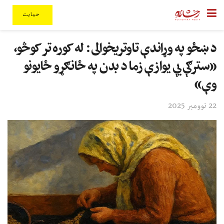
حمایت
د ښځو په وړاندې تاوتریخوالی: له کوره تر کوڅو،
«سترګې یې یوازې زما د بدن په ځانګړو ځایونو
وې»
22 نوومبر 2025