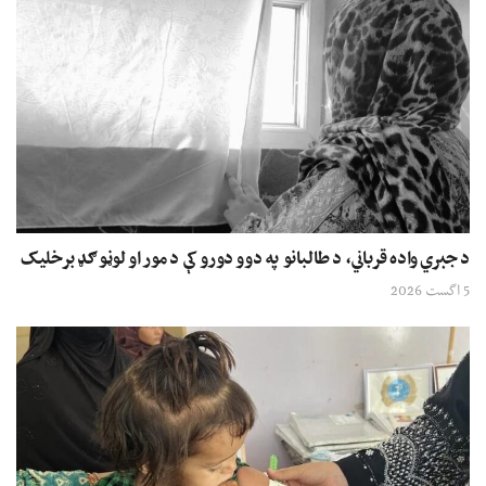
د جبري واده قرباني، د طالبانو په دوو دورو کې د مور او لوڼو ګډ برخلیک
5 اگست 2026