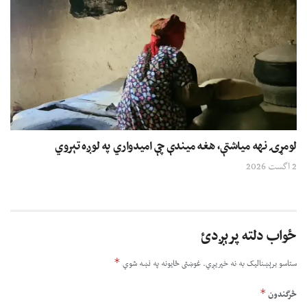
لومړۍ نهه میاشتې، هغه میندې چې امیدواري په لوږه تېروي
2 اگست 2026
ځواب دلته پرېږدئ
*
ستاسو برېښناليک به نه خپريږي.
غوښتى ځایونه په نښه شوي
*
څرگندون