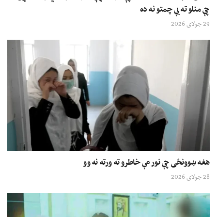
چې منلو ته یې چمتو نه ده
29 جولای 2026
هغه ښوونځی چې نور مې خاطرو ته ورته نه وو
28 جولای 2026