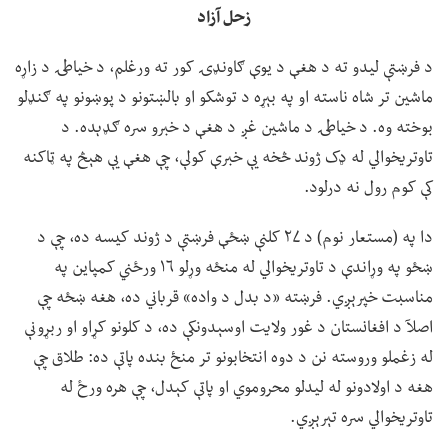
زحل آزاد
د فرښتې لیدو ته د هغې د یوې ګاونډۍ کور ته ورغلم، د خیاطۍ د زاړه
ماشین تر شاه ناسته او په بېړه د توشکو او بالښتونو د پوښونو په ګنډلو
بوخته وه. د خیاطۍ د ماشین غږ د هغې د خبرو سره ګډېده. د
تاوتریخوالي له ډک ژوند څخه یې خبرې کولې، چې هغې یې هېڅ په ټاکنه
کې کوم رول نه درلود.
دا په (مستعار نوم) د ۲۷ کلنې ښځې فرښتې د ژوند کیسه ده، چې د
ښځو په وړاندې د تاوتریخوالي له منځه وړلو ۱۶ ورځني کمپاین په
مناسبت خپرېږي. فرښته «د بدل د واده» قرباني ده، هغه ښځه چې
اصلآ د افغانستان د غور ولایت اوسېدونکې ده، د کلونو کړاو او ربړونې
له زغملو وروسته نن د دوه انتخابونو تر منځ بنده پاتې ده: طلاق چې
هغه د اولادونو له لیدلو محروموي او پاتې کېدل، چې هره ورځ له
تاوتریخوالي سره تېرېږي.