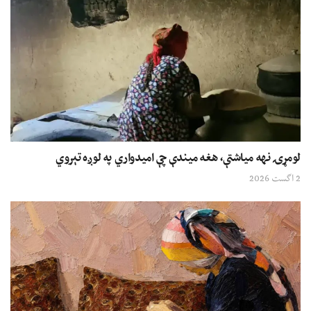
لومړۍ نهه میاشتې، هغه میندې چې امیدواري په لوږه تېروي
2 اگست 2026