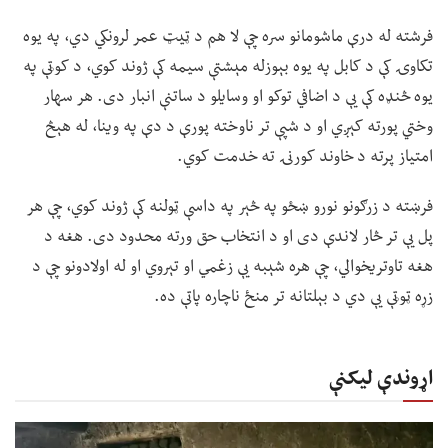
فرشته له درې ماشومانو سره چې لا هم د ټیټ عمر لرونکي دي، په یوه
تکاوۍ کې د کابل په یوه بېوزله مېشتې سیمه کې ژوند کوي، د کوټې په
یوه څنډه کې یې د اضافي توکو او وسایلو د ساتنې انبار دی. هر سهار
وختي پورته کېږي او د شپې تر ناوخته پورې د دې په وینا، له هېڅ
امتیاز پرته د خاوند کورنۍ ته خدمت کوي.
فرښته د زرګونو نورو ښځو په څېر په داسې ټولنه کې ژوند کوي، چې هر
پل یې تر څار لاندې دی او د انتخاب حق ورته محدود دی. هغه د
هغه تاوتریخوالي، چې هره شېبه یې زغمي او تېروي او له اولادونو چې د
زړه ټوټې یې دي د بېلتانه تر منځ ناچاره پاتې ده.
اړوندې لیکنې