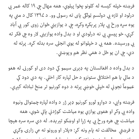
فرښته خپله کیسه له کلونو پخوا پیلوي، هغه مهال چې ۱۹ کاله عمر یې
درلود او تازه یې دولسم ټولګی پای ته رسولی وو. د ۱۳۹۷ کال د مني په
یوه سړه ورځ یې پلار پرېکړه وکړه، چې د یوازیني ځوان زوی کور یې آباد
کړي، خو پیسې یې نه درلودې او د بدل واده یوازینۍ لار وه چې فکر ته
یې ورسېده. هغه یې د خپلوانو له یوې انجلۍ سره بدله کړه. پرته له
دې، چې ان یو ځل د هغې نظر هم وپوښتي.
د بدل واده د افغانستان په ډېری سیمو کې دود دی او کورنۍ له هغو
د مالي یا هم اختلافي ستونزو د حل لپاره کار اخلي. په دې دود کې
عمومآ نجونې له خپلې خوښې پرته د دوه کورنیو تر منځ تبادله کېږي.
فرښته وايي، د دواړو لورو کورنیو ډېر ژر د واده لپاره چمتوالی ونیوه
واده یې وکړ او هغوی یوازې یوه میاشت کوژدنې پاتې شوې، هغه
میاشت چې هره ورځ یې په ژړا او اوښکو تېرېده. له دې سره سره هېچا
د فرښتې مخالفت ته پام ونه کړ: «پلار او وروڼو ته مې زارۍ وکړې