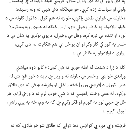
په دې راپور کې نه دی راوړل شوی. فرښتې هیله درلوده، چې پوهنتون
ولولي او سیاست زده کړي. خو هېڅکله دغې هیلې ته ونه رسېده:
«خاوند مې غواړي طلاق راکړي، خو زه نه شم کولی. دا ټول کلونه مې د
خپلو اولادونو په خاطر زغملي دي، اوس څنګه له هغوی زړه وشکوم؟
لوږه او تنده مې تېره کړه، وهل مې وخوړل، د یوې نوکرې په شان مې د
خسر په کور کې کار وکړ او ان یو ځل مې هم شکایت نه دی کړی،
یوازې د اولادونو په خاطر مې.»
کله د ژړا د شدت له امله خبرې نه شي کولی: «کابو دوه میاشتې
وړاندې خواښې او خسر مې خاوند ته و ویل چې باید د خور غچ دې له
هغې کورنۍ د [فرښتې ورور] څخه واخلې او ولاړشه ښځې ته دې طلاق
ورکړه. له هغې وخت راهیسې نه د شپې خوب لرم نه د ورځې آرام. هر
ځل چې خپلې لور ته ګورم او فکر وکړم چې که نه وم، څه به پرې راشي،
لېونۍ کېږم.»
فرښته وايي مېړه یې ګواښلې ده: «وايي که طلاق شو خو طلاق، که نه