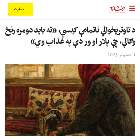
حمایت
د تاوتریخوالي ناتمامې کیسې، «ته باید دومره رنځ
وګالې، چې پلار او ور دې په غذاب وي»
1 دسمبر 2025