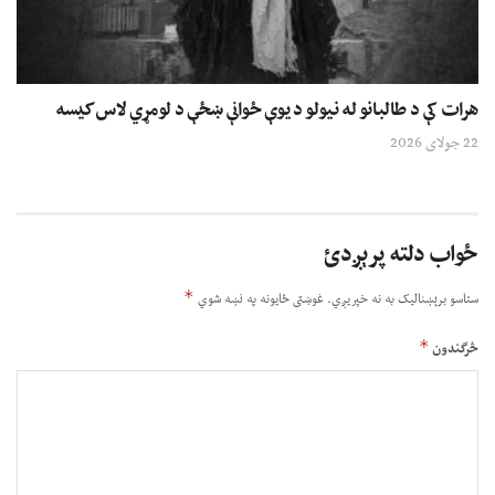
هرات کې د طالبانو له نیولو د یوې ځوانې ښځې د لومړي لاس کیسه
22 جولای 2026
ځواب دلته پرېږدئ
*
ستاسو برېښناليک به نه خپريږي.
غوښتى ځایونه په نښه شوي
*
څرگندون