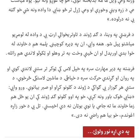
ورته ومې ویل ما مه بدبخته کوۍ، خو چا غوږو ونه نیو. یوه میاشت
مې د زړه وینې وخوړې او ومې ژړل تر څو ښايي دا واده ونه شي خو ګټه
یې نه درلوده.»
د فرښتې په وینا، د ګډ ژوند د تاوتریخوالي ارټ یې د واده له لومړیو
میاشتو پیل شو. هغه وايي، ان په ډېره کوچینۍ پلمه هم د خاوند له
خوا بدې اورېدل او ان ځینې وخت به تر وهلو او ټکولو لاندې هم راتله.
فرښته په ډېر مهارت سره په خپل لاس کې ټوکر تر ستنې لاندې کوي او
په روان او ګړندي حرکت سره د خیاطۍ د ماشین لاستکۍ څرخوي، د
ستنې هر ګوزار یې ګواکي د ژوند د کلونو کړاو او صبر بیانوي. ورو وايي:
«ښايي څوک باور ونه کړي، خو په اوو کلونو ګډ ژوند کې ان یو ځل هم
زما خاوند ما ته جامې یا نوي بوټان نه دي اخیستي. تل یې د خور زاړه
اغوندم، خو بیا هم راضي نه دی.»
په دې اړه نور ولولئ...