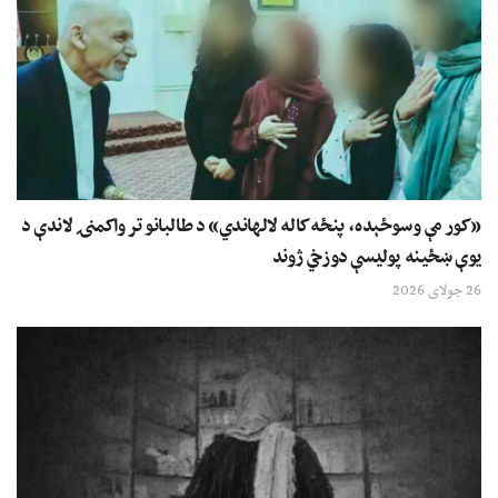
«کور مې وسوځېده، پنځه کاله لالهاندي» د طالبانو تر واکمنۍ لاندې د
یوې ښځینه پولیسې دوزخي ژوند
26 جولای 2026