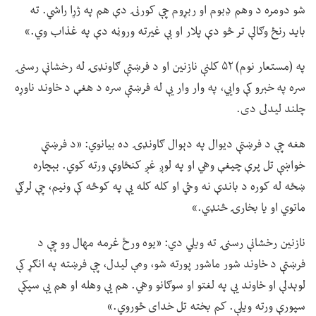
شو دومره د وهم ډبوم او ربړوم چې کورنۍ دې هم په ژړا راشي. ته
باید رنځ وګالې تر څو دې پلار او بې غیرته وروڼه دې په غذاب وي.»
په (مستعار نوم) ۵۲ کلنې نازنین او د فرښتې ګاونډۍ له رخشانې رسنۍ
سره په خبرو کې وايي، په وار وار یې له فرښتې سره د هغې د خاوند ناوړه
چلند لیدلی دی.
هغه چې د فرښتې دیوال په دېوال ګاونډۍ ده بیانوي: «د فرښتې
خواښې تل پرې چیغې وهي او په لوږ غږ کنځاوې ورته کوي. بېچاره
ښځه له کوره د باندې نه وځي او کله کله یې په کوڅه کې ونیم، چې لرګي
ماتوي او یا بخارۍ څنډي.»
نازنین رخشانې رسنۍ ته ویلي دي: «یوه ورځ غرمه مهال وو چې د
فرښتې د خاوند شور ماشور پورته شو، ومې لیدل، چې فرښته په انګړ کې
لوېدلې او خاوند یې په لغتو او سوګانو وهي. هم یې وهله او هم یې سپکې
سپورې ورته ویلې. کم بخته تل خدای ځوروي.»