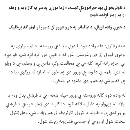
د تاوتریخوالي یوه حیرانوونکې کیسه، «زما مور یې په سر په ګاز ډبه و وهله
او په وینو لژنده شوه»
د جبري واده قرباني، د طالبانو په دوو دورو کې د مور او لوڼو ګډ برخلیک
هغه زیاتوي: «له واده دوه یا درې میاشتې وروسته، د امیدوارۍ په
لومړۍ اوونۍ کې مې وغوښتل، غور ته د خپلې مور کره لاړه شم، خو مېړه
مې اجازه رانه کړه. کله مې چې مخالفت وکړ، داسې یې و وهلم، چې د ویلو
نه دي. پلمه یې دا وه، چې ورور دې زما خور ته اجازه نه ورکوي، یا دا
چې که ورشې په خبرو دې ماغزه در منځي.»
له واده دوه کاله وروسته یې ورور خپله ښځه، چې د فرښتې بدل وه- د
اولاد نه زېږولو په دلیل طلاقه کړه. دا کار د دې لامل شو، چې د فرښتې
پر وړاندې یې د خاوند د کورنۍ تاوتریخوالی هم زیات شي، وهل ټکول
سخت شول او روحي او جسمي فشارونه زیات شول.