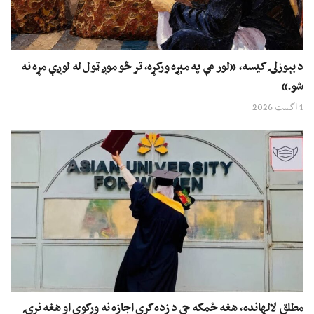
د بېوزلۍ کیسه، «لور مې په مېړه ورکړه، تر څو موږ ټول له لوږې مړه نه
شو.»
1 اگست 2026
مطلق لالهانده، هغه ځمکه چې د زده کړې اجازه نه ورکوي او هغه نړۍ