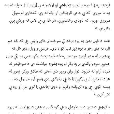
فرښته په ژړا سره بیانوي: «خواښې او اولادونه یې [زامن] تل خپله غوسه
په ما سړوي، که یې جامې ناوینځلې او اوتو نه وي، کنځاوې او سپکې
سپورې اورم. که ډوډۍ وځنډېږي، هر څه یې چې لاس ته ورشي پرې
وهي مې.»
هغه د خپل بدن په یوه برخه کې سوځېدلی ځای راښي، چې که څه هم
تازه نه دی، خو د یوه ژور ټپ ګواه دی. فرښتې و ویل: «یو ځل نه
پوهېږم له مشر لېوره سره مې په څه خبره بحث وکړ، هغې په ټکې چای
جوښې سره راباندې برید وکړ او یوه بشپړه میاشت مې د سوځېدو له
درده آرام نه درلود. ټول وايي ورور دې ښځې ته طلاق ورکړ، زموږ له
عزت سره یې لوبې وکړې یا دا چې پلارګنۍ دې زموږ لور ځورولې ده…
بسنه کوي، چې یوه تېروتنه وکړم او دوی رباندې را تويي شي او زړه یې
تش کړي.»
د فرښتې د بدن د سوځېدلي برخې کره ځای د هغې د پېژندنې له وېرې