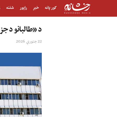
کور پانه
خبر
راپور
شننه
ژ
د «طالبانو د جز
22 جنوري 2026