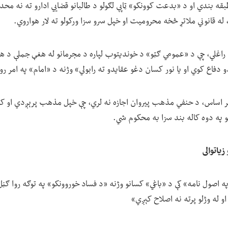
بقه بندي او د «بدعت کوونکو» ټاپې لګولو د طالبانو قضايي ادارو ته نه محد
 له قانوني ملاتړ څخه محرومیت او خپل سرو سزا ورکولو ته لار هواروي.
 راغلي، چې د «عمومي ګټو» د خوندیتوب لپاره د مجرمانو له هغې جملې د ه
 دفاع کوي او یا نور کسان دغو عقایدو ته رابولي» وژنه د «امام» په امر رو
ر اساس، د حنفي مذهب پیروان اجازه نه لري، چې خپل مذهب پرېږدي او که
و په دوه کاله بند سزا به محکوم شي.
یاتوالی
په اصول نامه» کې د «باغي» کسانو وژنه «د فساد خوروونکو» په توګه روا ګڼل
له وژلو پرته نه اصلاح کېږي»