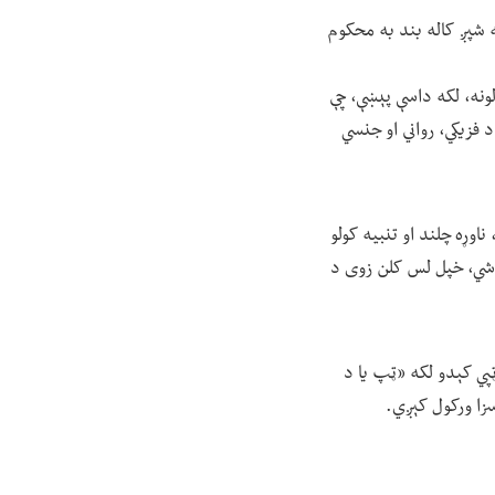
ته سپکاوی کوي» ۲۰ دورې وهل کېږي او په شپږ کاله بند به محکوم
لونه، لکه داسې پېښې، چې
زیکي، رواني او جنسي
اوړه چلند او تنبیه کولو
ی شي، خپل لس کلن زوی د
پي کېدو لکه «ټپ یا د
زا ورکول کېږي.