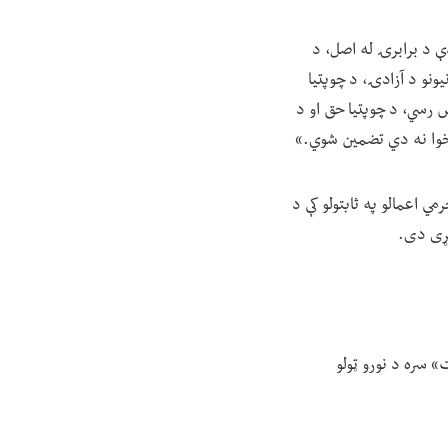
ې د برابرۍ له اصل، د
نو د آزادۍ، د چوپتیا
 رسي، د چوپتیا حق او د
 خوا نه دي تضمین شوي.»
ي اعمالو په ثابتولو کې د
کړی دی.
 سره د نورو ټولو