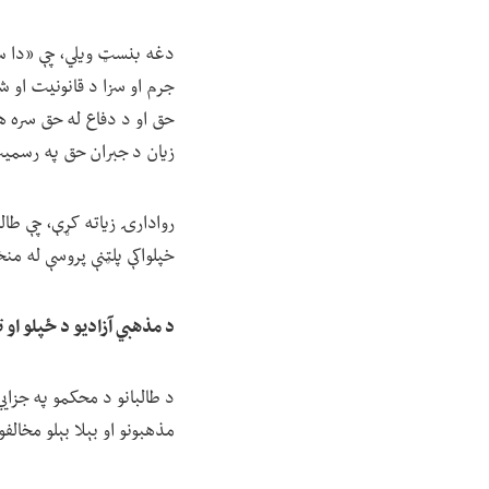
دغه بنسټ ویلي، چې «دا سن
جرم او سزا د قانونیت او 
حق او د دفاع له حق سره ه
زیان د جبران حق په رسمیت
روادارۍ زیاته کړې، چې طالب
خپلواکې پلټنې پروسې له من
د مذهبي آزادیو د ځپلو او 
د طالبانو د محکمو په جزا
مذهبونو او بېلا بېلو مخالف