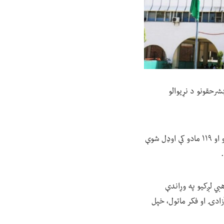
رحقونو د نړیوالو
دغه بنسټ نن (چهارشنبې د سلواغې اوله) په یوه راپور کې لیکلي، دغه اصول نامه په درې بابه ۱۰ څپرکیو او ۱۱۹ مادو کې اوډل شوې
ي لږکیو په وړاندې
ادۍ او فکر ماتول، خپل