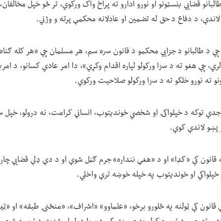
لبانو قضايي بنسټونو او نورو ادارو ته پراخ واک ورکوي، تر څو خپل مخالفان،
لاندې، د دفاع د حق له تضمین او عادلانه محکمې پرته و وژني.
 د طالبانو د جزايي محکمو د قانون سره سم، هر مسلمان چې «هر کله ګناه 
 لري، چې هغو ته د سزا ورکولو لپاره اقدام وکړي»، دا امر عادي کسانو، د امرب
ونو ته نورو خلکو ته د سزا ورکولو صلاحیت ورکوي.
 جدي توکه د خپلواکۍ او شخصي خوندیتوب، انساني کرامت، نه درولو، خپل سر
پښو لاندې کوي.
ه قانون کې «کډا» او د «هغې ننداره» جرم ګڼل شوې او د دې ډلې قضايي چار
خپلواکي او خوندیتوب په خپله خوښه ترې واخلي.
دې قانون کې ټولنه په څلورو برخو، «علماوو» «اشراف»، «منځنۍ طبقه» او «ټی