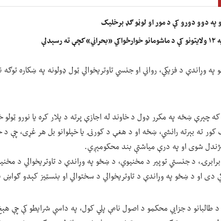
نو په دوو دورو کې د مور او لوڼو ګډ برخلیک
سېدلې
ه وړاندې د فزیکي، رواني او جنسي تاوتریخوالي ټول ډولونه په ښکاره توګه ن
چېرې ښځه په مکرر ډول د خاوند له اجازې پرته د پلار کره یا نورو ټولو خپل
ور ته بېرته رانشي، ښځه او د هغې د کورنۍ یا خپلوانو بل هر غړی، چې د خ
ندل شوی او په درې میاشتې بند محکومېږي.
 برابرۍ، د جنستي توپیر د مخنیوي، د ښځو په وړاندې د تاوتریخوالي د مخنی
ې دی او د ښځو په وړاندې د تاوتریخوالي د سختوالي او بنسټیز کېدو ګواښ 
 طالبانو د جزايي محکمو د اصول نامې پلي کول، په داسې شرایطو کې چې هې