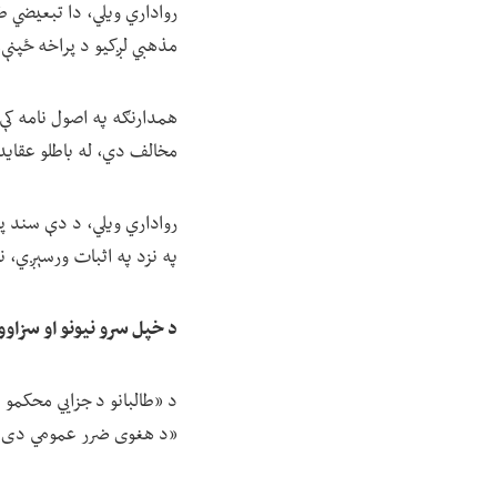
رواداري ویلي، دا تبعیضي ط
مذهبي لږکیو د پراخه ځپنې،
همدارنګه په اصول نامه کې
مخالف دي، له باطلو عقایدو
رواداري ویلي، د دې سند پ
په نزد په اثبات ورسېږي، ن
د خپل سرو نیونو او سزاوو ز
د «طالبانو د جزايي محکمو 
«د هغوی ضرر عمومي دی او 