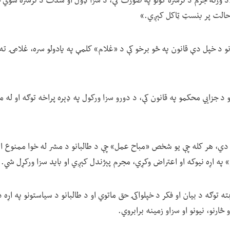
 «د ورته جرم د ترسره کولو په صورت کې، د سزا ډول او شدت د ترسره شوي 
ز حالت پر بنسټ ټاکل کېږي.»
نو د خپل دې قانون په څو برخو کې د «غلام» کلمې په یادولو سره، غلامۍ
و د جزايي محکمو په قانون کې، د دورو سزا ورکول په ډېره پراخه توګه او له
 دي، هر کله چې یو شخص «مباح عمل» چې د طالبانو د مشر له خوا ممنوع 
» په اړه نیوکه او اعتراض وکړي، مجرم پېژندل کېږي او باید سزا ورکړل شي.
ته توګه د بیان او فکر د خپلواکۍ حق ماتوي او د طالبانو د سیاستونو په اړه د
څارنو، نیونو او سزاو زمینه برابروي.