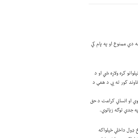
ه دي ممنوع او په پام کې
وانو کره ولاړه شي او د
اوند کور ته یې د هغې د
وي او انساني کرامت د حق
په جدي توګه زیاتوي.
څ ډول داخلي خپلواکه