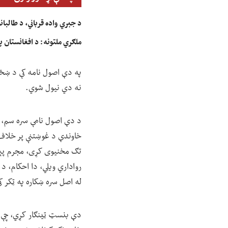
د جبري واده قرباني، د طالبا
ملګري ملتونه: د افغانستان په ۱۲ ولایتونو کې د ماشومانو خوارځواکي «بحراني» کچې ته ر
په دې اصول نامه کې د ښځو پ
نه دي نیول شوي.
د دې اصول نامې سره سم، که 
خاوندې د غوښتنې پر خلاف ک
تګ مخنیوی کړی، مجرم پېژ
رواداري ویلي، دا احکام، د
له اصل سره ښکاره په ټکر ک
دې بنسټ ټینګار کړي، چې د