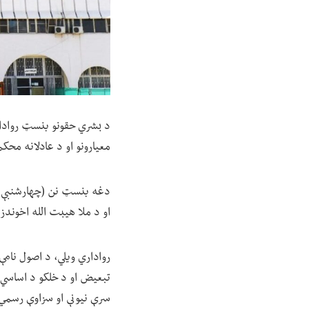
د بشري حقونو بنسټ رواداري
معیارونو او د عادلانه محکم
او د ملا هیبت الله اخوندزا
رواداري ویلي، د اصول نامې
تبعیض او د خلکو د اساسي خ
سرې نیونې او سزاوې رسمي 