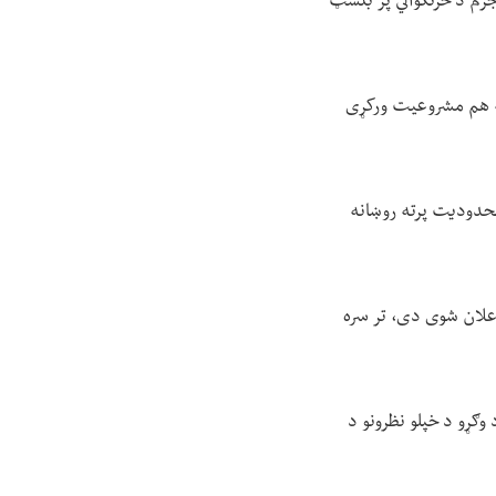
جرم د څرنګوالي پر بنسټ
 ته هم مشروعیت ورکړی
 محدودیت پرته روښانه
اعلان شوی دی، تر سره
 وګړو د خپلو نظرونو د