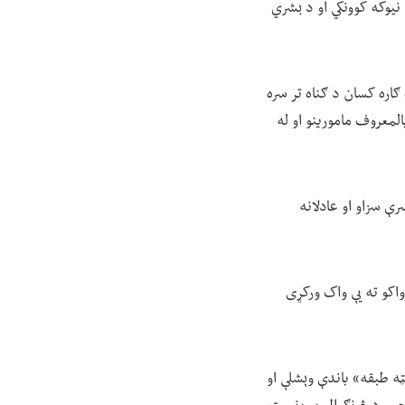
 نیوکه کوونکي او د بشري
ګاره کسان د ګناه تر سره
المعروف مامورینو او له
ې سزاو او عادلانه
واکو ته یې واک ورکړی
ټه طبقه» باندې وېشلې او