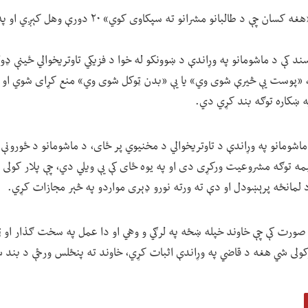
د دې اصول نامې له مخې «هغه کسان چې د طالبانو مشرانو 
ند کې د ماشومانو په وړاندې د ښوونکو له خوا د فزیکي تاوتریخوالي ځينې ډو
«پوست یې څیرې شوی وي» یا یې «بدن ټوکل شوی وي» منع کړای شوي او د ف
په ښکاره توګه بند کړي دي.
شومانو په وړاندې د تاوتریخوالي د مخنیوي پر ځای، د ماشومانو د ځورونې، ن
قیمه توګه مشروعیت ورکړی دی او په یوه ځای کې یې ویلي دي، چې پلار کول
د لمانځه پرېښودل او دې ته ورته نورو ډېری مواردو په څېر مجازات کړي.
 صورت کې چې خاوند خپله ښځه په لرګي و وهي او دا عمل په سخت ګذار او ټ
کولی شي هغه د قاضي په وړاندې اثبات کړي، خاوند ته پنځلس ورځې د بند س