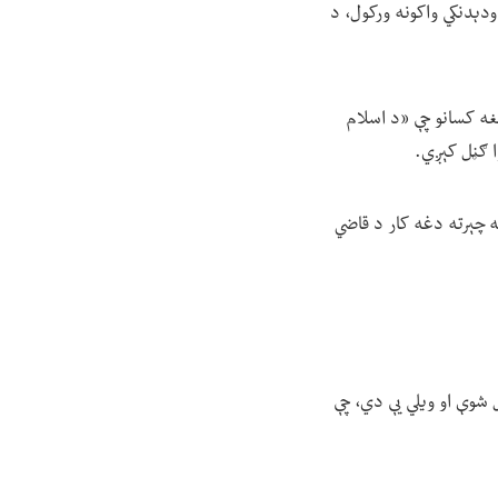
ودېدنکي واکونه ورکول، د
غه کسانو چې «د اسلام
ا ګڼل کېږي.
 چېرته دغه کار د قاضي
 شوې او ویلي یې دي، چې