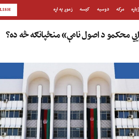
باړه
مرکه
دوسیه
کیسه
زموږ په اړه
LISH
ايي محکمو د اصول نامې» منځپانګه څه ده؟