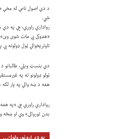
شي.
رواداري راوړي، چې په دې س
«هډوکی یې مات شوی وی»، 
تاوتریخوالي ټول ډولونه یې 
دې بنسټ ویلي، طالبانو د ما
ټولو ډولونو ته په غیرمست
هغه د ښه والي په پار لکه 
رواداري راوړي چې «په هغه
بدن توروالی» وي او ښځه و
په دې اړه نور ولولئ...