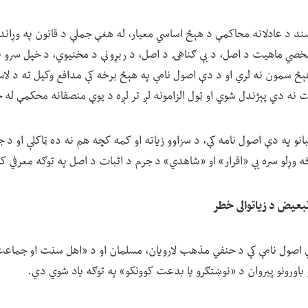
د د عادلانه محاکمې د هېڅ اساسي معیار، له هغې جملې د قانون په وړاند
شخصي ماهیت د اصل، د بې ګناهۍ د اصل، د ربړونې د مخنیوي، د خپل سرو نیو
ېڅ سمون نه لري او د دې اصول نامې په هېڅ برخه کې مدافع وکیل ته د لاس
 نه دي پېژندل شوي او ټول الزامونه لږ تر لږه د یوې منصفانه محکمې له
انو په دې اصول نامه کې، د سزاوو زیاته او کمه کچه هم نه ده ټاکلې او د جرم
ځه وړلو سره یې «اقرار» او «شاهدي» د جرم د اثبات د اصل په توګه معرفي 
تبعیض د زیاتوالی خطر
يي اصول نامې کې د حنفي مذهب لارویان، مسلمان او د «اهل سنت او جماعت»
و باورونو پیروان د «نوښتګرو یا بدعت کوونکو» په توګه یاد شوي دي.