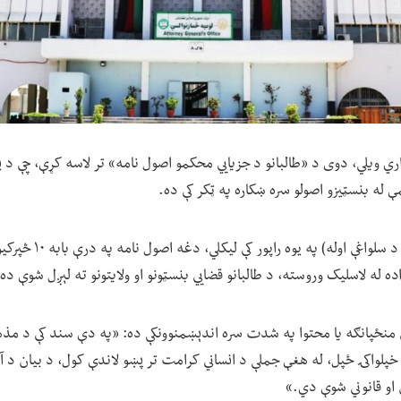
 ویلي، دوی د «طالبانو د جزیايي محکمو اصول نامه» تر لاسه کړې، چې د بش
ې له بنسټیزو اصولو سره ښکاره په ټکر کې ده.
ده له لاسلیک وروسته، د طالبانو قضايي بنسټونو او ولایتونو ته لېږل شوې ده.
 منځپانګه یا محتوا په شدت سره اندېښمنوونکې ده: «په دې سند کې د مذهب
پلواکۍ ځپل، له هغې جملې د انساني کرامت تر پښو لاندې کول، د بیان د آز
او قانوني شوې دي.»