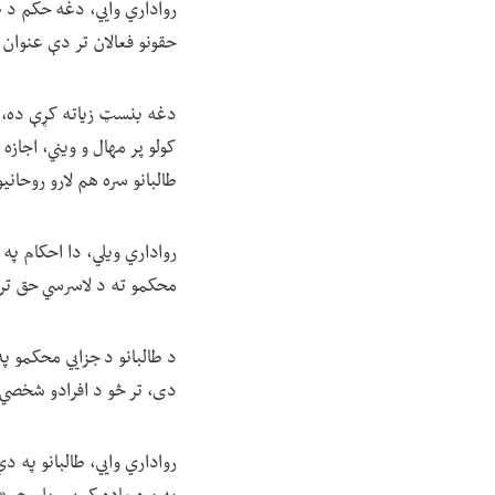
رواداري وايي، دغه حکم د طا
حقونو فعالان تر دې عنوان 
دغه بنسټ زیاته کړې ده، چې
کولو پر مهال و ویني، اجازه
طالبانو سره هم لارو روحانی
رواداري ویلي، دا احکام په
محکمو ته د لاسرسي حق تر 
د طالبانو د جزايي محکمو پ
دی، تر څو د افرادو شخصي 
رواداري وايي، طالبانو په 