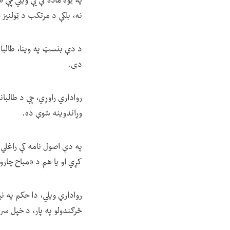
په یوه ماده کې یې ویلي چې
نه، بلکې د مرتکب د ټولنی
د دې بنسټ په وینا، طالبا
دی.
رواداري راوړي، چې د طالبان
وړاندوینه شوې ده.
په دې اصول نامه کې راغلي
کړي او یا هم د «مباح چارو
رواداري ویلي، دا حکم په نې
څرګندولو په پار، د خپل سرو 