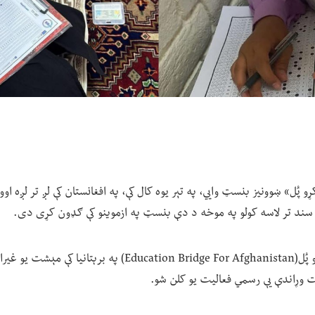
و پُل» ښوونیز بنسټ وايي، په تېر یوه کال کې، په افغانستان کې لږ تر لږه اوو
سند تر لاسه کولو په موخه د دې بنسټ په ازموینو کې ګډون کړی دی.
د افغانستان لپاره د زده کړو پُل(Education Bridge For Afghanistan) په 
ت وړاندې یې رسمي فعالیت یو کلن شو.