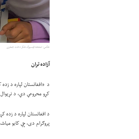
عکس: صفحه فیسبوک شکر دخت جعفری
آزاده تران
د «افغانستان لپاره د زده کړ
کړو محرومې دي، د نړیوال 
پروګرام دی، چې کابو میاش