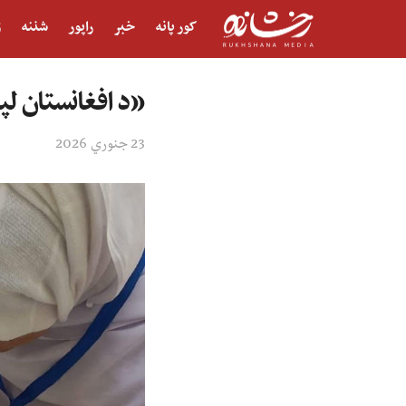
کور پانه
خبر
راپور
شننه
ژ
«د افغانستان لپا
23 جنوري 2026