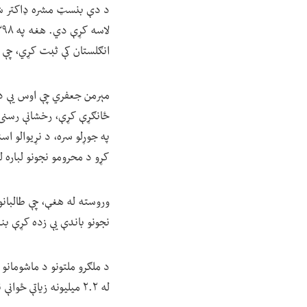
د دې بنسټ مشره ډاکتر شک
انګلستان کې ثبت کړي، چې د
مېرمن جعفري چې اوس یې د خ
ځانګړې کړې، رخشانې رسنۍ ت
په جوړلو سره، د نړیوالو اس
کړو د محرومو نجونو لباره 
نجونو باندې یې زده کړې ب
له ۲.۲ میلیونه زیاتې ځوانې نجونې په افغانستان کې له زده کړو محرومې شوې دي.