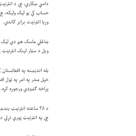
داسې ښکاري، چې د انټرنېټ
حساب کې یو لیک ولیکه، چې 
وړیا انټرنېت برابر کاندي.
ښاغلي ماسک هم دې لیک ته 
ویل د سټار لېنک انټرنېټ 
خپل مشر په امر په ټول افغ
پراخه ګډوډي ورجوړه کړه.
د ۴۸ ساعته انټرنېټ ب
چې په انټرنېټ پورې تړلي د