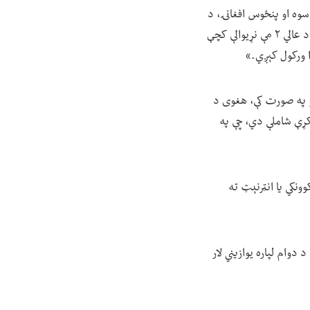
 افغانۍ، د لسم نه تر دولسم ټولګي هلکانو لپاره ۳ زره او څلور سوه او پنځوس افغانۍ، د
ګړندیو دورو لپاره ۴ زره او پنځه سوه افغانۍ، د ۲ مې نړیوالۍ ګړندۍ کچې لپاره ۲ زره او پنځوس افغانۍ، د عالي ۲ مې نړیوالې کچې
ره بل ګام دا دی، چې د ۷۰ سلنه نومرو اخیستو په صورت کې، هغوی د
 کړې شاملې دي، چې په
ونکي یا انټرنېټ ته
 دوام لپاره یوازیني لار