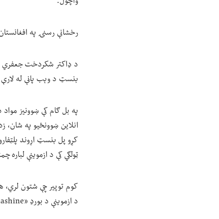
واچول.
رخشانې رسنۍ په افغانستان ک
د ډاکتر شکردخت جعفري په و
بنسټ د وېب پاڼې له لارې غوښتنلیک ورکوي، 
په بل ګام کې ښوونیز مواد 
انلاین ښوونځیو په شان، زده
کړو پل بنسټ اړوند پلټفارو
ټولګي کې د ازموینې لباره چم
کوم توپیر چې شتون لري، هغ
د ازموینې د بورډ «The Learning Mashine یا TLM » له خوا ورکول کېږي.