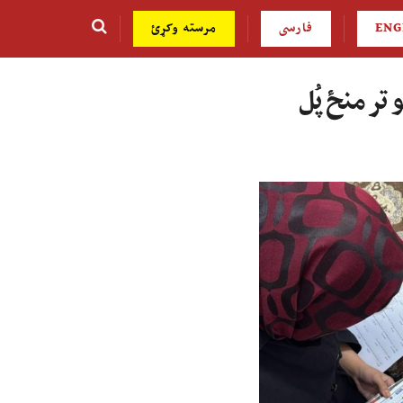
ENG
فارسی
مرسته وکړئ
 تر منځ پُل