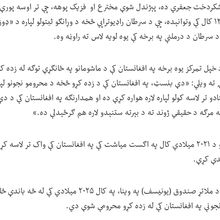
ردخت جعفري ده، پېژندل شوې مخترع او فزیک پوهه، چې تر اوسه پورې یې 
لاسه کړې دي. هغه په ۱۳۹۸ کال کې وتوانېده، چې د سرطان راډیوتراپي څخه د وړانګو ثبتولو لپاره 
 سرطان د درملنې په برخه کې یوه لویه لاس ته راوڼه وه.
پل تمرکز یوه برخه په افغانستان کې د ماشومانو په ځانګړې توګه له زده کړو
ه ویلي: «دې بنسټ، په افغانستان کې د زده کړو څخه د محرومو نجونو لپار
نادو تر لاسه کولو لپاره لاره هواره کړې ده او همدارنګه په افغانستان کې د
له مرګه د حقیقي ژوند ته د بېرته ستنېدو لاره هم ګرځېدلې ده.»
وروسته له هغې، چې طالبانو د ۲۰۲۱ میلادي کال په اګست میاشت کې په افغانستان کې واک تر لا
ندې کړې.
د ملګرو ملتونو د ماشومانو د ملاتړ صندوق (یونیسف) په وینا، په ک