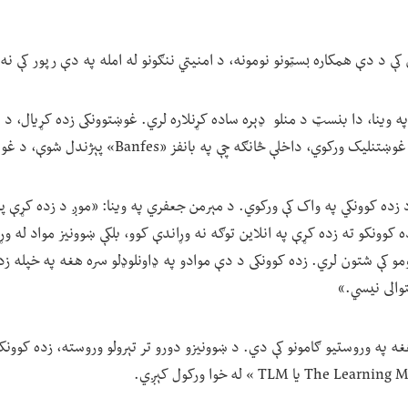
ې د دې همکاره بسټونو نومونه، د امنیتي ننګونو له امله په دې رپور کې نه 
ینا، دا بنسټ د منلو ډېره ساده کړنلاره لري. غوښتوونکی زده کړیال، د نو
داخلې څانګه چې په بانفز «Banfes» پېژندل شوې، د غوښتونکي وړتیا ارزوي.
د زده کوونکي په واک کې ورکوي. د مېرمن جعفري په وینا: «موږ د زده کړې پ
 کوونکو ته زده کړې په انلاین توګه نه وړاندې کوو، بلکې ښوونیز مواد له و
مو کې شتون لري. زده کوونکی د دې موادو په ډاونلوډلو سره هغه په خپله ز
توالی نیسي.»
ه په وروستیو ګامونو کې دي. د ښوونیزو دورو تر تېرولو وروسته، زده کوونک