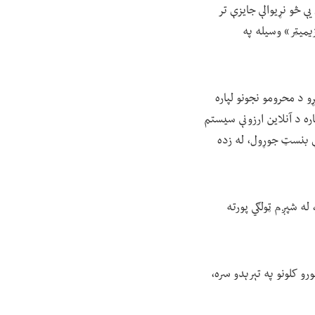
څو نړیوالې جایزې تر
د «ډوزیمیټر» وسیله په
 د محرومو نجونو لپاره
ه د آنلاین ارزونې سیستم
 دې بنسټ جوړول، له زده
سه کړ، له شپږم ټولګي پورته
ال ۲۰۲۵ میلادي کې له څه باندې څلورو کلونو په تېرېدو سره،