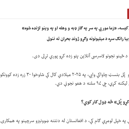
 کیسه، «زما مور یې په سر په ګاز ډبه و وهله او په وینو لژنده شوه»
ا راتګ سره د میلیونونه وګړو ژوند بحران ته ننوتی
د ځینو نجونو لاسرسی آنلاین پتو زده کړو پورې تړلی دی.
د افغانستان لپاره د زده کړو پُل بنسټ چاواکي و
 ۹۷ سلنه د هغو نجونې دي.
کړو پُل» څه ډول کار کوي؟
 بنسټ په کال ۲۰۲۴ کې په خپل لومړي ګام کې، د افغانستان له دنننه ښوونیزو سرچینو په همک