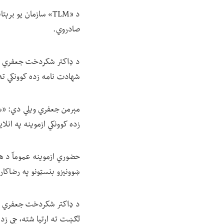
د «TLM» سازمان یو 
صادروي.
د ډاکتر شکردخت جعفري په 
شهادت نامه زده کوونکي ته
مېرمن جعفري ویلي دي: «ښوو
زده کوونکي ازموینه په انل
حضوري ازموینه عمومآ د هغه 
ښوونیزو بنسټونو په رضاکا
د ډاکتر شکردخت جعفري په وی
لګښت ته اړتیا شته، چې زده 