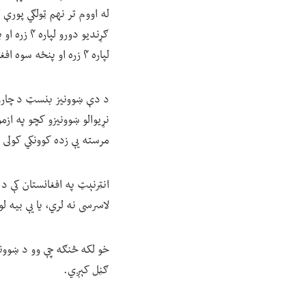
لپاره ۴ زره او پنځه سوه افغانۍ، د انګلیسي ژبې لپاره ۱۳ سوه افغانۍ د یوه کال لپاره، د زده کوونکو له خوا ورکول کېږي.»
نړیوالو ښوونیزو کچو په از
مرسته یې زده کوونکي کولی 
انټرنېټ په افغانستان کې د 
لاسرسی نه لري، یا یې بیه لو
خو لکه څنګه چې وو د ښوونیزو
ګڼل کېږي.