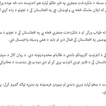
 مسله د شکردخت جعفري په څېر خلکو لپاره هم اندېښنه ده، څه موده وړ
له ایلان ماسک څخه یې وغوښتل، چې په افغانستان کې د نجونو د زده کړې لپا
ځواب ورکړ او د شکردخت جعفري څخه یې په افغانستان کې د نجونو د ملاتړ
پوښښ په افغانستان کې فعال دی او باید د هغې وسیله واخیستل شي.
انستان کې د فایبر نوري انټرنټ پرې کړ او دې دوه ورځې بندښت د مخابرات
ندښت د ښځو لپاره ډېرې دندې او ښوونیز فرصتونه په بشپړه توګه ګډوډ کړل، 
ي.