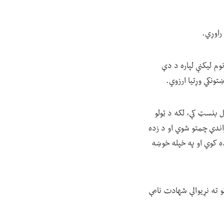
راوړي.
م لیکنې لپاره د دې
ل بنسټ کې، لکه د ټولو
ړاندې چمتو شوي او د زده
ده کوي او په خپله خوښه
و ته نړیوالې شهادت نامې