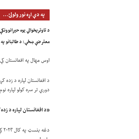
په دې اړه نور ولولئ...
د تاوتریخوالي یوه حیرانوونکې
معترضې ښځې: د طالبانو په بی
اوس مهال په افغانستان کې 
دورې تر سره کولو لپاره نوم لیکنه کړې، چې
«د افغانستان لپاره د زده 
دغه