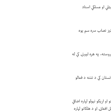
یټلي او مسلکي اسناد
نیز نصاب سره سم یوه
سته، په هره اوونۍ کې له
ستان کې د نننه د فعالو
و اړیکو نیولو لپاره اضافي
فغانۍ او د هلکانو لپاره