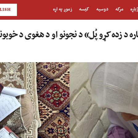
باړه
مرکه
دوسیه
کیسه
زموږ په اړه
LISH
ره د زده کړو پُل» د نجونو او د هغوی د خوبونو