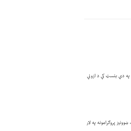
ايي، په ۲۰۲۵ میلادي کال کې شاوخوا ۳۰ زره زده کوونکو په دې بنسټ کې د ازونې
ارۍ، ښوونیز پروګرامونه په لار