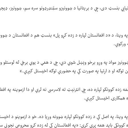
برېتانیايي بنسټ دی، چې د برېتانیا د ښوونیزو سټنډرډونو سره سم، ښوونیز، ډیج
وینا، د «د افغانستان لپاره د زده کړو پل» بنسټ هم د افغانستان د ښوو
 ورکوي.
نیز مواد په وړو برخو وېښل شوي دي، چې د هغې د یوې برخې له لوستلو ورو
این توګه او د اړتیا په صورت کې په حضوري توګه اخیستل کېږي.»
زده کوونکو لپاره ده، چې انټرنېټ ته لاسرسی نه لري او دا ازموینه په افغان
ره همکارۍ اخیستل کېږي.
نا، په اصل کې د زده کوونکو لپاره ښوونه وړیا ده. خو د ازموینو د اخیستو ا
کوونکی باید هغه پرې کړي: «په افغانستان کې له زده کړو محرومې نجونې سل ا