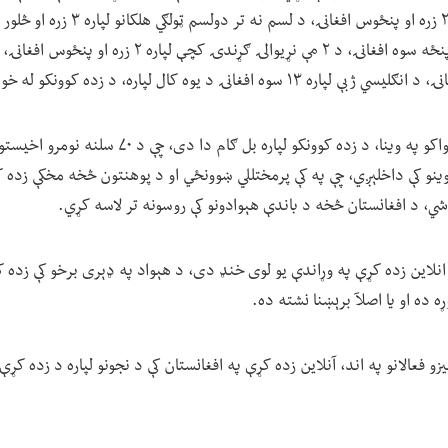
له اووم تر نهم ټولګي پورې ۲ زره او پنځوس
د دې ښوونیز بنسټ د چارواکو په وینا، د زده کوونکو لپا
موینو کې داخلېږي، چې په کې پرمختللي ښوونځي او د پوهنتون څخه مخکې زده
شي، د افغانستان څخه د باندې هېوادونو کې روسونه تر لاسه کړي.
انلاین زده کړې په وړاندې یو لوی خنډ دی، د هېواد په ډېری برخو کې زده کو
ړه ده او یا اصلآ برېښنا نشته ده.
 فعالانو په اند، آنلاین زده کړې په افغانستان کې د نجونو لپاره د زده کړې د