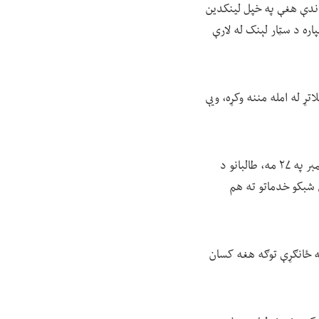
اندې هغې په خپل لینکدین
ره د سټار لېنک له لارې
 له امله مننه وکړه، ویې
بله اندېښنه په افغانستان کې د انټرنېټ کاروونکو باندې د طالبانو محدودیتونه دي. د روان کال د سپټمبر په ۲۷ مه، طالبانو د
ي شبکو خدماتو ته هم
په ځانګړې توګه هغه کسان