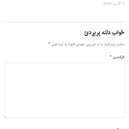
2 اگست 2026
ځواب دلته پرېږدئ
*
ستاسو برېښناليک به نه خپريږي.
غوښتى ځایونه په نښه شوي
*
څرگندون