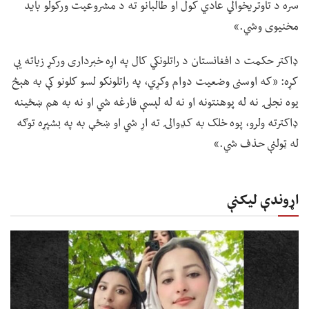
سره د تاوتریخوالي عادي کول او طالبانو ته د مشروعیت ورکولو باید
مخنیوی وشي.»
ډاکتر حکمت د افغانستان د راتلونکي کال په اړه خبرداری ورکړ زیاته یې
کړه: «که اوسنی وضعیت دوام وکړي، په راتلونکو لسو کلونو کې به هېڅ
یوه نجلۍ نه له پوهنتونه او نه له لېسې فارغه شي او نه به هم ښځینه
ډاکترته ولرو، پوه خلک به کډوالۍ ته اړ شي او ښځې به په بشپړه توګه
له ټولنې حذف شي.»
اړوندې لیکنې