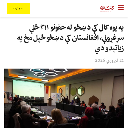
حمایت
په یوه کال کې د ښځو له حقونو ۴۱۱ ځلې
سرغړونې، افغانستان کې د ښځو ځپل مخ په
زیاتېدو دي
21 فبروري 2026