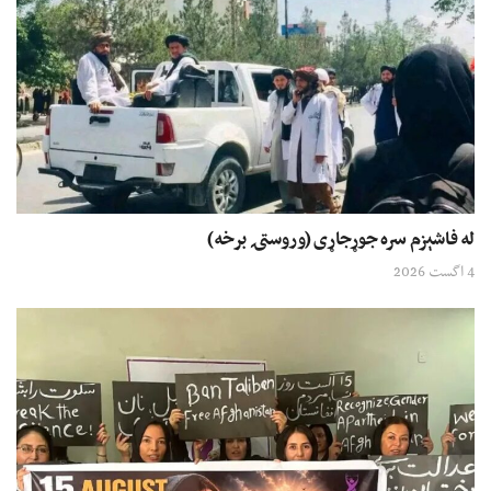
له فاشېزم سره جوړجاړی (وروستۍ برخه)
4 اگست 2026