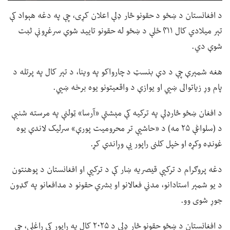
د افغانستان د ښځو د حقونو څار ډلې اعلان کړی، چې په دغه هېواد کې
تېر میلادي کال ۴۱۱ ځلې د ښځو له حقونو تایید شوې سرغړونې ثبت
شوې دي.
هغه شمېرې چې د دې بنسټ د چارواکو په وینا، د تېر کال په پرتله د
پام وړ زیاتوالی ښيي او یوازې د واقعیتونو یوه برخه ښيي.
د افغان ښځو څارډلې په ترکیه کې مېشتې «آرسا» ټولنې په مرسته شنبې
د (سلواغې ۲۵ مه) د «حاشیې تر محرومیت پورې» سرلیک لاندې یوه
غونډه وکړه او خپل کلنی راپور یې وړاندې کړ.
دغه پروګرام د ترکیې قیصریه ښار کې د ترکیې او افغانستان د پوهنتون
د یو شمېر استادانو، مدني فعالانو او بشري حقونو د مدافعانو په ګډون
جوړ شوی وو.
د افغانستان د ښځو حقونو څار ډلې د ۲۰۲۵ کال په راپور کې راغلي، چې