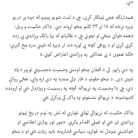
دي.
همدارنګه هغې ټينګار کړی، چې د ثبت شویو پېښو له دوه پر دریو
ډېره برخه له ۱۸ تر ۳۴ کلنو ښځو اړوند دي. ډاکتر حکمت و ویل:
«هغه ځوانې ښځې او نجونې چې د طالبانو له بیا راتګ وړاندې یې زده
کړې کړې او د پوهې کچه یې لوړه ده، تر ډېره له ځپنې سره مخ کېږي،
ځکه هغوی د بې عدالتۍ په وړاندې اعتراض کوي.»
په دې راپور کې د افغان ښځو اوسنی وضعیت «جنسیتي توپیر» یاد
شوی دی. د ښځو حقونو د څار ډلې مشره په دې اړه وايي، هڅې روانې
دي، چې دا وضعیت په نړیواله کچه په رسمیت وپېژندل شي او اړونده
لاسوندونه د نړیوالو بنسټونو په واک کې ورکړل شي.
ډاکتر حکمت له نړیوالې ټولنې غواړي له تش په نوم دریځ نیونو
وړاندې تېر شي او عملي اقدام وکړي. «موږ نور یوازې اعلامیې او
خواشیني ښودل نه غواړو، سیاسي فشارونه باید زیات شي او د ښځو