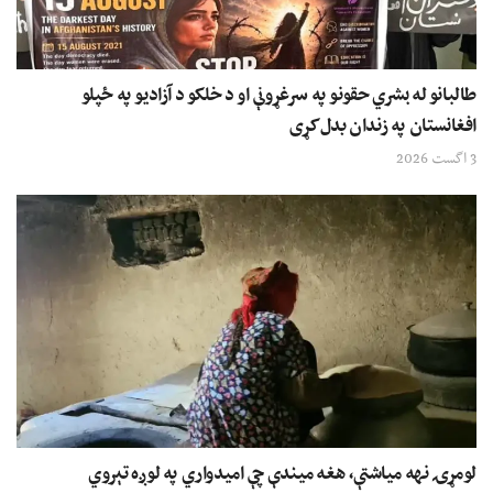
طالبانو له بشري حقونو په سرغړونې او د خلکو د آزادیو په ځپلو
افغانستان په زندان بدل کړی
3 اگست 2026
لومړۍ نهه میاشتې، هغه میندې چې امیدواري په لوږه تېروي