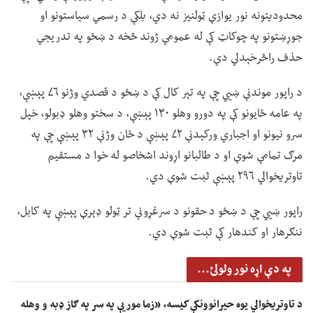
محدودیتونه نور یوازې ټولنیز نه دي، بلکې د رسمي سیاستونو او
جوړښتونو په چوکاټ کې له عمومي ژوند څخه د ښځو په تدریجي
حذف راڅرخېدلي دي.
د راپور موندنې ښيي چې په تېر کال کې د ښځو د قصدي وژنو ۷۶ پېښې،
په عامه ځایونو کې په دورو وهلو ۱۳۰ پېښې، د سختو وهلو ډبولو، خپل
سرو نیونو او اجباري ورکېدنې ۷۲ پېښې د ځان وژنې ۳۲ پېښې چې په
مرګ تمامې شوې او د طالبانو اړوند اشخاصو له خوا د مستقیم
تاوتریخوالي ۲۹۶ پېښې ثبت شوې دي.
راپور ښيي چې د ښځو د حقونو د سرغړونې تر ټولو ډېرې پېښې په کابل،
ننګرهار او کندهار کې ثبت شوې دي.
په دې اړه نور ولولئ...
د تاوتریخوالي یوه حیرانوونکې کیسه، «زما مور یې په سر په ګاز ډبه و وهله