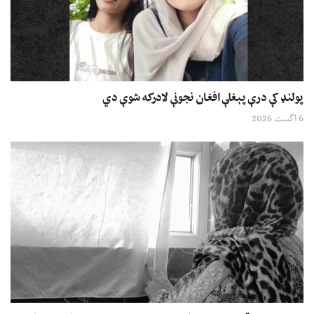
پولنډ کې درې پېغلې افغان نجونې لادرکه شوې دي
6 اگست 2026