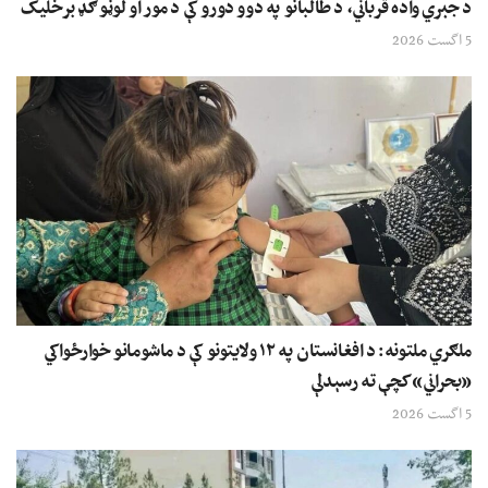
د جبري واده قرباني، د طالبانو په دوو دورو کې د مور او لوڼو ګډ برخلیک
5 اگست 2026
ملګري ملتونه: د افغانستان په ۱۲ ولایتونو کې د ماشومانو خوارځواکي
«بحراني» کچې ته رسېدلې
5 اگست 2026