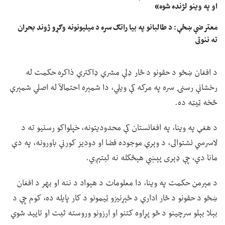
او په وینو لژنده شوه»
معترضې ښځې: د طالبانو په بیا راتګ سره د میلیونونه وګړو ژوند بحران
ته ننوتی
د افغان ښځو د حقونو د څار ډلې مشرې ډاکترې ذاکره حکمت له
رخشانې رسنۍ سره په مرکه کې ویلي، دا شمېره احتمالآ له اصلي شمېرې
څخه ټيټه ده.
د هغې په وینا، په افغانستان کې محدودیتونه، خپلواکو رسنیو ته د
لاسرسي نشتوالی، د وېرې موجوده فضا او دودیز کورني باورونه، په دې
مانا دي، چې ډېری پېښې هېڅکله نه ثبتېږي.
د مېرمن حکمت په وینا، دا معلومات د هېواد د ننه او بهر د افغان
ښځو د حقونو د څار ادارې د ځېړنیزو ټیمونو د کار پایله ده، کوم چې د
بېلا بېلو سرچینو د څو پړاوه کتنو او ارزونو وروسته ثبت او تایید شوي