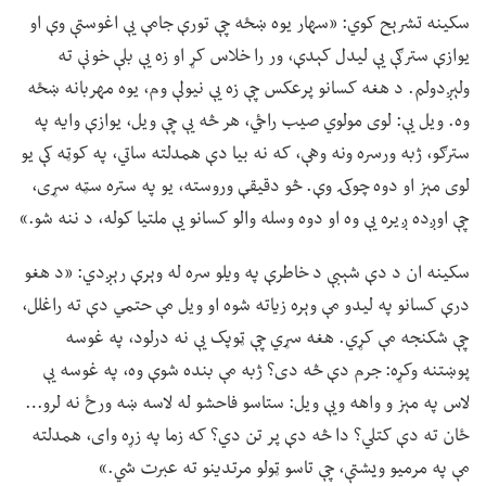
سکینه تشرېح کوي: «سهار یوه ښځه چې تورې جامې یې اغوستې وې او
یوازې سترګې یې لیدل کېدې، ور را خلاس کړ او زه یې بلې خونې ته
ولېږدولم. د هغه کسانو پرعکس چې زه یې نیولې وم، یوه مهربانه ښځه
وه. ویل یې: لوی مولوي صیب راځي، هر څه یې چې ویل، یوازې وایه په
سترګو، ژبه ورسره ونه وهې، که نه بیا دې همدلته ساتي، په کوټه کې یو
لوی مېز او دوه چوکۍ وې. څو دقیقې وروسته، یو په ستره سټه سړی،
چې اوږده ږیره یې وه او دوه وسله والو کسانو یې ملتیا کوله، د ننه شو.»
سکینه ان د دې شېبې د خاطرې په ویلو سره له وېرې رېږدي: «د هغو
درې کسانو په لیدو مې وېره زیاته شوه او ویل مې حتمي دې ته راغلل،
چې شکنجه مې کړي. هغه سړي چې ټوپک یې نه درلود، په غوسه
پوښتنه وکړه: جرم دې څه دی؟ ژبه مې بنده شوې وه، په غوسه یې
لاس په مېز و واهه ویې ویل: ستاسو فاحشو له لاسه ښه ورځ نه لرو…
ځان ته دې کتلي؟ دا څه دې پر تن دي؟ که زما په زړه وای، همدلته
مې په مرمیو ویشتې، چې تاسو ټولو مرتدینو ته عبرت شي.»