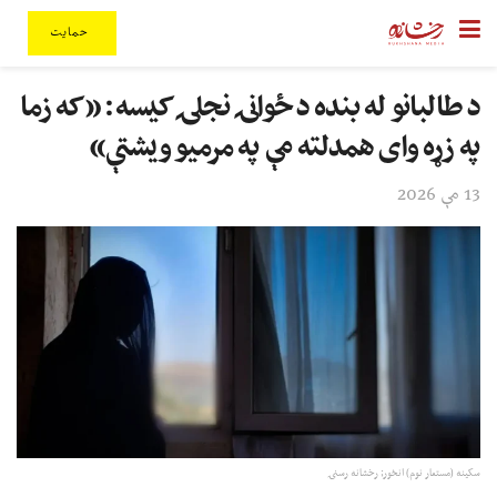
حمایت
د طالبانو له بنده د ځوانۍ نجلۍ کیسه: «که زما
په زړه وای همدلته مې په مرمیو ویشتې»
13 مې 2026
سکينه (مستعار نوم) انځور; رخشانه رسنۍ