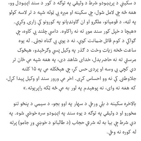
د سکینې د پرېښودو شرط د وثیقې په توګه د کور د سند اېښودل وو،
هغه څه چې لامل شول، چې سکینه او مېړه یې ټوله شپه د تر لاسه کولو
په لټه، د قومیانو، ملګرو او ان ګاونډیانو په کورونو کې زارۍ وکړي.
«هېچا د خپل کور سند موږ ته نه راکاوه. داسې چلند یې کاوه، چې
ګواکي د کوم قاتل ضمانت کوي، نه د یوې بې ګناه نجلۍ. له یوه
ساعت څخه زیات وخت د ګذر په وکیل پسې وګرځېدو، هېڅوک
مرستې ته نه حاضرېدل، خدای شاهد دی، په هغه شپه مې ځان تر
دې کچې بې وسه او پردی حس کړ، چې هېڅکله مې په ۱۵ کلنه
جلاوطنۍ کې نه وو احساس کړی. اخر مې ورور سند او وکیل پیدا کړل،
که هغه نه وای، نه پوهېدم په لور به مې څه ټکه راپرېوته.»
بالاخره سکینه د بلې ورځې د سهار په اوو بجو، د سیمې د پنځو تنو
مخورو او د وثیقې په توګه د یوه سند په اېښودو سره خوشې شوه. په
دې شرط چې بیا به له شرعي حجاب (د طالبانو د خوښې وړ جامو) پرته
له کوره نه وځي.