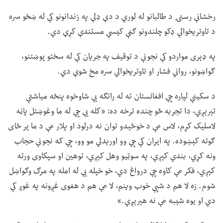
رخشانې رسنۍ د طالبانو له لوري د دې ډلې په زندانونو کې له ښځو سره
د تاوتریخوالي ډکو چلندونو ګڼې کیسې مستندې کړې دي.
په ډېری مواردو کې نجونې د توقیف په جریان کې له سختو پوښتنو،
ګواښونو، رواني فشار او تاوتریخوالي سره مخ شوې دي.
د سکینې لپاره چې افغانستان ته له راتګه یې شاوخوه پنځه میاشتې
تېرېږي، دا تجربه څو چنده ترخه ده: «کله یې چې له ما وغوښتل پاڼه
لاسلیک کړم، لاس مې د خوځېدو توان نه درلود او پلار مې د ما پر ځای
ګوته کېښوده. په ایران کې چې وو اورېدلي مو وو، چې که نجونې حجاب
ونه کړي، بندي کېږي، په سوټیو وهل کېږي، توهین او سپکاوی ورته
کېږي، فکر مې کاوه چې درواغ دي، خو خپله یې له امله په مرګ وګواښل
شوم. زه لا هم د شپې خوب وینم، لا مې هم د هغوی غږونه په غوږ کې
دي او یوه شېبه مې نه هېرېږي.»