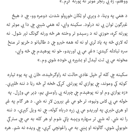
ووهلم، زه یې رنجر موټر ته پورته کړم.»
د هغې په وینا، د وېرې او ټکان خوړولو شدت دومره وو، چې د هېڅ
غبرګون توان یې نه درلود. سکینه وايي، له هغې شېبې چې دا یې موټر ته
پورته کړه، حوزې ته د رسېدو تر وخته هر څه ورته ګونګ تېر شول. نه
له لارې څه په یاد لري او نه له هغه خبرو چې د طالبانو د ځریو تر منځ
سره تبادله کېدې: «غږ مې یې اورېدو، خو نه پوهېدم چې څه وايي،
مخونه مې یې تت لیدل او بشپړه بې خوده شوې وم.»
سکینه چې کله لږ خپل عادي حالت ته راوګرځېده، ځان یې په یوه تیاره
کوټه کې وموند، چې یوازې له پورتنۍ کړکۍ څخه لږ څه رڼا د ننه څلېږي.
«زه یوازې وم او نه پوهېدم چې چېرته یې راوستې یم، ډېر مې وژړل. په
خوله مې یې لاس ونیوه، تر څو مې غږ بېرون لاړ نه شي. د هر ګام په غږ
او هرې خبرې په اورېدو مې یې زړه درباه کوله، چې نه ویل کېږي، د ننه
را نه شي. له شپې تر سهاره ویښه پاتې شوم او هر کله به مې چې سترګې
خوبولې شوې، ګالونه او پښې به مې راغونچې کړې، چې ویده نه شم. هره