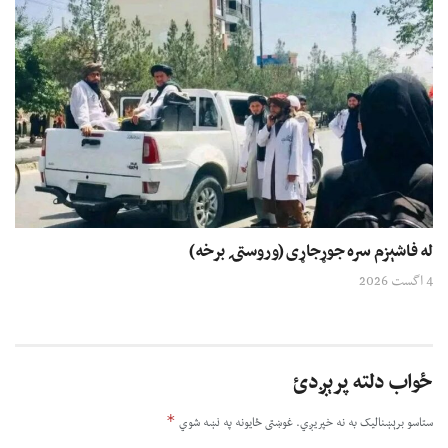
له فاشېزم سره جوړجاړی (وروستۍ برخه)
4 اگست 2026
ځواب دلته پرېږدئ
*
ستاسو برېښناليک به نه خپريږي.
غوښتى ځایونه په نښه شوي