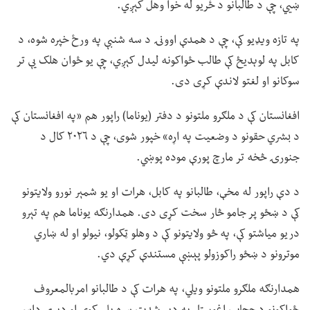
ښيي، چې د طالبانو د ځریو له خوا وهل کېږي.
په تازه ویډیو کې، چې د همدې اوونۍ د سه شنبې په ورځ خپره شوه، د
کابل په لوېدیځ کې طالب ځواکونه لیدل کېږي، چې یو ځوان هلک یې تر
سوکانو او لغتو لاندې کړی دی.
افغانستان کې د ملګرو ملتونو د دفتر (یوناما) راپور هم «په افغانستان کې
د بشري حقونو د وضعیت په اړه» خپور شوی، چې د ۲۰۲۶ کال د
جنورۍ څخه تر مارچ پورې موده پوښي.
د دې راپور له مخې، طالبانو په کابل، هرات او یو شمېر نورو ولایتونو
کې د ښځو پر جامو څار سخت کړی دی. همدارنګه یوناما هم په تېرو
دریو میاشتو کې، په څو ولایتونو کې د وهلو ټکولو، نیولو او له ښاري
موترونو د ښځو راکوزولو پېښې مستندې کړې دي.
همدارنګه ملګرو ملتونو ویلي، په هرات کې د طالبانو امربالمعروف
ځواکونو د حجاب اغوستل په ډېر شدت سره پلي کوي او ډېری داسې