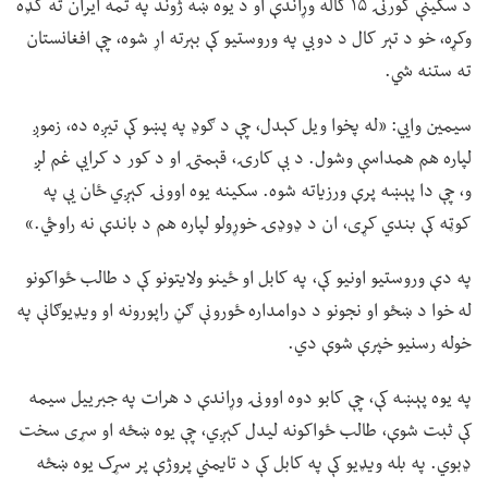
د سکینې کورنۍ ۱۵ کاله وړاندې او د یوه ښه ژوند په تمه ایران ته کډه
وکړه، خو د تېر کال د دوبي په وروستیو کې بېرته اړ شوه، چې افغانستان
ته ستنه شي.
سیمین وايي: «له پخوا ویل کېدل، چې د ګوډ په پښو کې تیږه ده، زموږ
لپاره هم همداسې وشول. د بې کارۍ، قېمتۍ او د کور د کرایې غم لږ
و، چې دا پېښه پرې ورزیاته شوه. سکینه یوه اوونۍ کېږي ځان یې په
کوټه کې بندي کړی، ان د ډوډۍ خوړولو لپاره هم د باندې نه راوځي.»
په دې وروستیو اونیو کې، په کابل او ځینو ولایتونو کې د طالب ځواکونو
له خوا د ښځو او نجونو د دوامداره ځورونې ګڼ راپورونه او ویډیوګانې په
خوله رسنیو خپرې شوې دي.
په یوه پېښه کې، چې کابو دوه اوونۍ وړاندې د هرات په جبرییل سیمه
کې ثبت شوې، طالب ځواکونه لیدل کېږي، چې یوه ښځه او سړی سخت
ډبوي. په بله ویډیو کې په کابل کې د تایمني پروژې پر سړک یوه ښځه