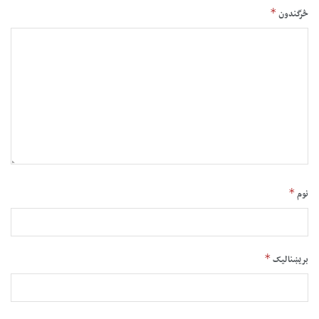
*
څرگندون
*
نوم
*
بریښنالیک