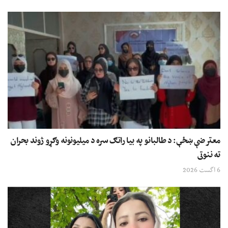
معترضې ښځې: د طالبانو په بیا راتګ سره د میلیونونه وګړو ژوند بحران
ته ننوتی
6 اگست 2026