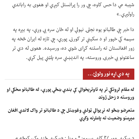
شېبه مې دا حس کاوه، چې ور را پرانستل کېږي او هغوی به راباندې
راولېږي.»
دا خبر چې طالبانو یوه نجلۍ نیولې او له ځان سره یې وړې، په بېړه په
سیمه کې خپور او د سکینې تر کورنۍ پورې، چې تازه له ایران څخه په
زور افغانستان ته راستنه کړای شوې ده، ورسېده. هغوی له دې تر
ساعتونو بې خبرۍ وروسته، په اندېښنې سره پلټنې پیل کړې.
په دې اړه نور ولولئ...
له مقام لرونکې تر په تاوتریخوالي کې بندې ښځې پورې، له طالبانو مخکې او
وروسته د زحل ژوند
متعرضو ښځو له نړیوالې ټولنې وغوښتل چې د طالبانو تر واک لاندې افغان
مېرمنو وضعیت ته پاملرنه وکړي
د سکینې مور ۴۷ کلنې سیمین* و ویل: «سکینې ځنډ وکړ، کوڅه مې