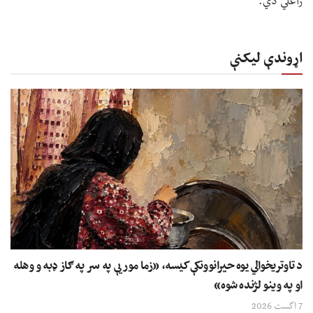
راغلي دي.
اړوندې لیکنې
د تاوتریخوالي یوه حیرانوونکې کیسه، «زما مور یې په سر په ګاز ډبه و وهله
او په وینو لژنده شوه»
7 اگست 2026