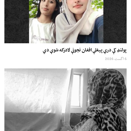
پولنډ کې درې پېغلې افغان نجونې لادرکه شوې دي
6 اگست 2026