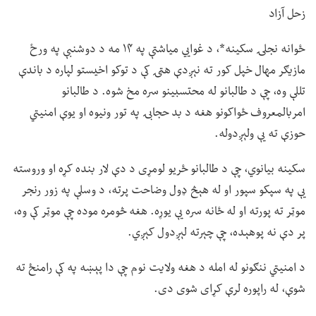
زحل آزاد
ځوانه نجلۍ سکینه*، د غوايي میاشتې په ۱۴ مه د دوشنبې په ورځ
مازیګر مهال خپل کور ته نېږدې هټۍ کې د توکو اخیستو لپاره د باندې
تللې وه، چې د طالبانو له محتسبینو سره مخ شوه. د طالبانو
امربالمعروف ځواکونو هغه د بد حجابۍ په تور ونیوه او یوې امنیتي
حوزې ته یې ولېږدوله.
سکینه بیانوي، چې د طالبانو ځریو لومړی د دې لار بنده کړه او وروسته
یې په سپکو سپور او له هېڅ ډول وضاحت پرته، د وسلې په زور رنجر
موټر ته پورته او له ځانه سره یې یوړه. هغه څومره موده چې موټر کې وه،
پر دې نه پوهېده، چې چېرته لېږدول کېږي.
د امنیتي ننګونو له امله د هغه ولایت نوم چې دا پېښه په کې رامنځ ته
شوې، له راپوره لرې کړای شوی دی.