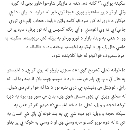
سکینه یوازې ۱۶ کلنه ده. هغه د مازیګر شاوخوا څلور بجې له کوره
وتلې او تر ډېرو ساعتونو پورې هېچا ترې خبر نه درلود. دا وايي، دا چې
دوکان د دوی له کور سره څو ګامه واټن درلود، حجاب (اوږدې تورې
جامې) یې نه وې اغوستې او آبي رنګه کمیس یې له تور پرتاږه سره پر تن
وو. د هغې په وینا، بازار د نورو ورځو په پرتله تش برېښېده. سکینه په
داسې حال کې، چې د توکو په اخیستو بوخته وه، د طالبانو د
امربالمعروف ځواکونو له خوا کلابنده شوه.
دا ځوانه نجلۍ تشرېح کوي: «د سبزۍ پلورلو له یوې کراچۍ د اخیستو
په حال کې وم، چې پام مې شو، دوه د سپینو چپنو ولاړ نارینه زما لور ته
راځي، غوښتل مې وتښتم، چې درې نفره نور د شا له خوا رانېږدې شول.
له سختې وېرې مې پښې سستې شوې وې، بدن مې سوړ وو، یوه په ډېره
ترخه لحجه و ویل، نجلۍ دا د څه اغوستي؟» دویم نفر تر هغې په
سپکه لحجه و ویل: «یو دوه شپې چې په بندخونه کې پاتې شې انسان به
شې.» له دوه نورو کسانو سره وسلې وې او د وسلې په څوکه یې پر بغلو