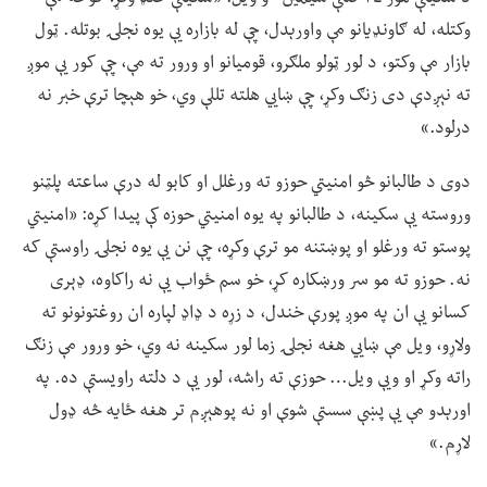
وکتله، له ګاونډیانو مې واورېدل، چې له بازاره یې یوه نجلۍ بوتله. ټول
بازار مې وکتو، د لور ټولو ملګرو، قومیانو او ورور ته مې، چې کور یې موږ
ته نېږدې دی زنګ وکړ، چې ښايي هلته تللې وي، خو هېچا ترې خبر نه
درلود.»
دوی د طالبانو څو امنیتي حوزو ته ورغلل او کابو له درې ساعته پلټنو
وروسته یې سکینه، د طالبانو په یوه امنیتي حوزه کې پیدا کړه: «امنیتي
پوستو ته ورغلو او پوښتنه مو ترې وکړه، چې نن یې یوه نجلۍ راوستې که
نه. حوزو ته مو سر ورښکاره کړ، خو سم ځواب یې نه راکاوه، ډېری
کسانو یې ان په موږ پورې خندل، د زړه د ډاډ لپاره ان روغتونونو ته
ولاړو، ویل مې ښايي هغه نجلۍ زما لور سکینه نه وي، خو ورور مې زنګ
راته وکړ او ویې ویل… حوزې ته راشه، لور یې د دلته راویستې ده. په
اورېدو مې یې پښې سستې شوې او نه پوهېږم تر هغه ځایه څه ډول
لاړم.»