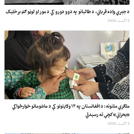
د جبري واده قرباني، د طالبانو په دوو دورو کې د مور او لوڼو ګډ برخلیک
5 اگست 2026
ملګري ملتونه: د افغانستان په ۱۲ ولایتونو کې د ماشومانو خوارځواکي
«بحراني» کچې ته رسېدلې
5 اگست 2026