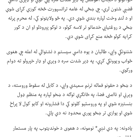
قضیې شتون لري، چې ښځې له عامه ترانسپورت څخه کوزې کړای شوې
او د لنډ وخت لپاره بندي شوې دي. په څو ولایتونو کې، له محرم پرته
ښځې د روغتیايي خدماتو تر لاسه کولو، د توکو پېرودلو او ان د کور
کرایه کولو څخه منع کړای شوې دي.
شننونکي وايي، طالبان د یوه داسې سیستم د نشتوالي له امله چې هغوی
ځواب ویوونکي کړي، په ډېر شدت سره د وېرې او ډار خپرولو ته دوام
ورکوي.
د ښځو د حقونو فعاله ترنم سعیدي وايي، د کابل له سقوط وروسته، د
وېرنې او ناامنۍ فضا، په ځانګړې توګه د ښخو لپاره په منظم ډول
بنستیزه شوې او په وروستیو کلونو کې دا فشارونه او کابو کول لا پراخ
شوي او یوازې تر ښځو پورې محدود نه دي پاتې.
یادونه: په دې نښې* نومونه، د هغوی د خوندیتوب په پار مستعار