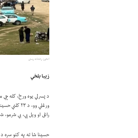
انځور; رخشانه رسنۍ
زېبا بلخي
د پسرلي یوه ورځ، کله چې 
ورغلي وو، د 
راغی او ویل یې، بې شرمو، 
حسینا شا ته په کتو سره د 