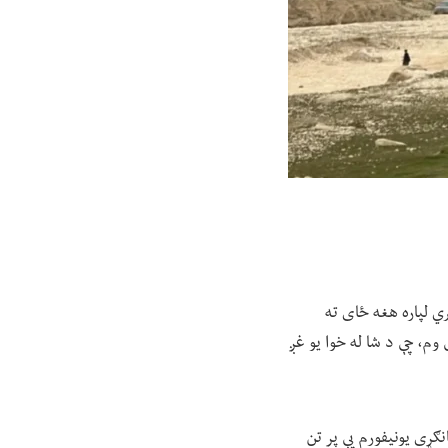
ي لپاره هغه ځای ته
 کې وم، چې د شا له خوا یو غږ
ګړی یونیفورم یې پر تن