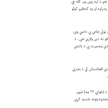
 هم د تره زوی وو، کله چې
دراوه او په کنځاوو کولو
 ټولې جامې یې داسې وې،
ښځو نه دی ولاړې شۍ. د
ه دې وضعیت یې د باندې
اندې افغانستان کې د بشري
.
دا راپور چې د روان میلادي کال د جنورۍ څخه تر مارچ میاشتې پورې موده رانغاړي د سه شنبې په ورځ د (غوايي ۲۲ مه) خپور
 محدودیتونه شدید کړي