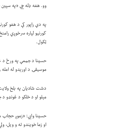
وو. هغه ډله چې «په سپین 
په دې راپور کې د هغو کورنی
کورنیو لپاره سرخوږي رامنځ 
ټکول.
موسیقۍ د اورېدو له امله رټ
دشت شادیان په بلخ ولایت 
مېلو او د خلکو د غونډو د 
حسینا وايي: «زموږ حجاب سم 
او زما خویندو ته و ویل، و