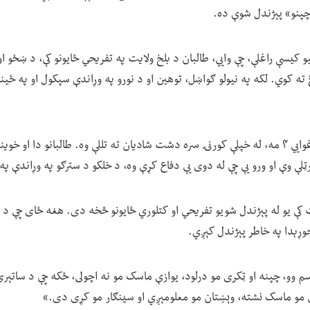
چپنو» پېژندل شوې ده.
و کیسې راغلې، چې وايي، طالبان د بلخ ولایت په تفریحي ځایونو کې، د ښځو ا
ته کوي. لکه په نیولو ګواښل، توهین او د نورو په وړاندې سپکول او په ځینو
حسینا د جمعې په ورځ د غوايي ۴ مه، له خپلې کورنۍ سره دشت شادیان ته تللې وه. طالبانو دا
لې وې او ورو یې چې له دوی یې دفاع کړې وه، د خلکو د سترګو په وړاندې په 
کې یو له پېژندل شویو تفریحي او کتلوري ځایونو څخه دی. هغه ځای چې د ا
جوړېدا په خاطر پېژندل کېږي.
وو، چپنه او ټکری مو درلود، یوازې ماسک مو نه اچولی، ځکه چې د ساتېری لپا
لې مو ماسک نشته، وېښتان مو معلومېږي او سینګار مو کړی دی.»