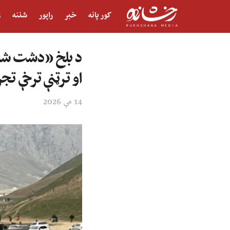
کور پانه
خبر
راپور
شننه
ژ
د بلخ «دشت شادی
او ترټنې ترخې تج
14 مې 2026