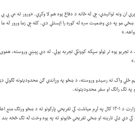
رې ان ونه توانېدې، چې له ځانه د دفاع یوه هم لا وکړي. «ورور ته مې یې بې غ
 ښځې مو په دې وضعیت سره له کوره را ایستلې دي. کله چې زما ورور له ما ا
واهه.»
د تجربو یوه تر ټولو سپکه کوونکې تجربه بولي. له دې پېښې وروسته، هغوی
»
دویم ځلي واک ته رسېدو وروسته، د ښځو په وړاندې ګڼ محدودیتونه لګولي د
په تګ راتګ او سفر محدودیتونه.
د طالبانو د امربالمعروف وزارت د ۱۴۰۱ کال په لړم میاشت کې تفریحي پارکونو ته د ښځو ور
 دې ډلې نارینه او ښخې تفریحي ځایونو ته په یوه وخت له تګ څخه بند ک