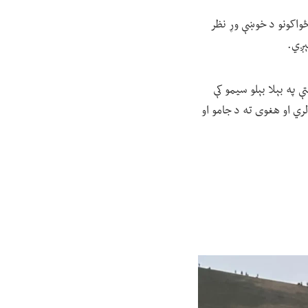
واکونو د خوښې وړ نظر
ېږي.
 په بېلا بېلو سیمو کې
ي او هغوی ته د جامو او