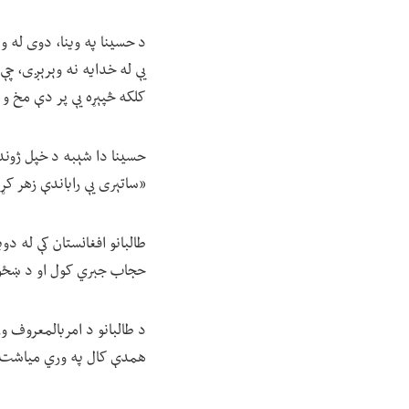
د حسینا په وینا، دوی له وې
یې له خدایه نه وېرېږی، چې
کلکه څپېړه یې پر دې مخ و 
حسینا دا شېبه د خپل ژوند 
«ساتېری یې راباندې زهر کړ.
طالبانو افغانستان کې له 
حجاب جبري کول او د ښځو 
همدې کال په وري میاشت کې