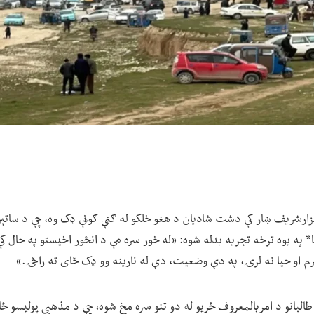
مزارشریف ښار کې دشت شادیان د هغو خلکو له ګڼې ګوڼې ډک وه، چې د ساتېر
۲۳ کلنې حسینا* په یوه ترخه تجربه بدله شوه: «له خور سره مې د انځور اخیستو په حال
شرم او حیا نه لرۍ، په دې وضعیت، دې له نارینه وو ډک ځای ته راځۍ.»
طالبانو د امربالمعروف ځریو له دو تنو سره مخ شوه، چې د مذهبي پولیسو ځان