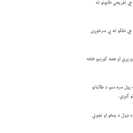
چې تفریحي ځایونو ته
 چې خلکو ته یې سرخوږی
پرېږي او هغه کورنیو څخه
 پیل سره سم د طالبانو
و کېږي.
وه ډول د ښځو او نجونې