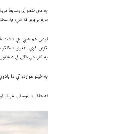
په دې نقطو کې وسایط درول
سره برابرې نه شي، په سختو
لیدنې هم ښيي، چې دشت شادی
ګزمې کوي. هغوی د خلکو ډل
په تفریحي ځای کې د شتون 
په ځینو مواردو کې دا یادون
له خلکو د موسقۍ غږولو توک