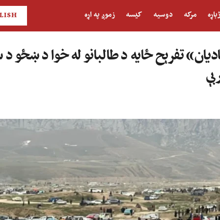
باړه
مرکه
دوسیه
کیسه
زموږ په اړه
LISH
ان» تفرېح ځایه د طالبانو له خوا د ښځو د 
ربې