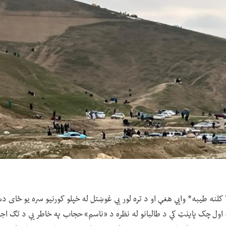
د بلخ ولایت اوسېدونکې ۲۵ کلنه طیبه* وايي هغې او د تره لور یې غوښتل له خپلو کورنیو سره 
 اول چک پاینټ کې د طالبانو له نظره د «ناسم» حجاب په خاطر یې د تګ اجازه