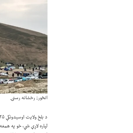
انځور; رخشانه رسنۍ
لپاره لاړې شي، خو په همغه