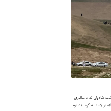
یو ځای دشت شادیان ته د ساتېرۍ
 تر لاسه نه کړه. «د تره