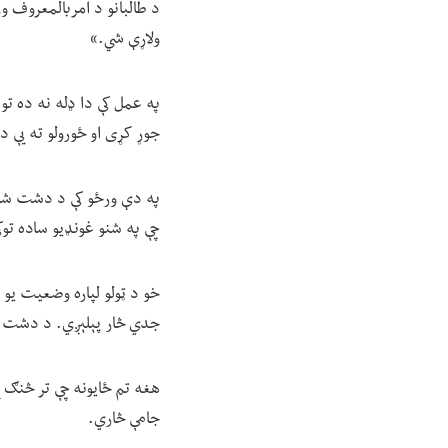
د طالبانو د امربالمعروف و
ولاړې شي.»
په عمل کې دا ډله نه ده تو
جوړ کړی او ځورولو ته یې 
په دې ورځو کې د دشت شادی
چې په شنو غونډیو ساده توک
خو د ټولو لپاره وضعیت یو 
جدي څار پېلېږي. د دشت شاد
هغه تم ځایونه چې تر څنګ ی
جامې څاري.