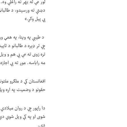
لور مې له بهر نه راغلې وه…
دښتې ته ورسېدو، د طالبانو
یې پیل وکړ.»
د طیبې په وینا، په هغې ورځ
چې تر ډېره د طالبانو د تا
تره زوی ته مې یې هم و وی
مه راباسه. موږ ته یې اجازه 
افغانستان کې د ملګرو ملتونو
حقونو د وضعیت په اړه ویل
شوی او په کې ویل شوي دي،
دي.