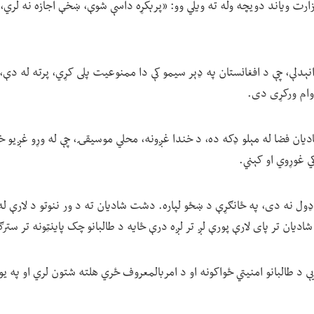
زارت ویاند دویچه وله ته ویلي وو: «پرېکړه داسې شوې، ښخې اجازه نه لري، 
انېدلې، چې د افغانستان په ډېر سیمو کې دا ممنوعیت پلی کړي، پرته له دې،
دوام ورکړی دی.
ان فضا له مېلو ډکه ده، د خندا غږونه، محلي موسیقۍ، چې له وړو غږیو خ
ي غوړوي او کېني.
ډول نه دی، په ځانګړې د ښځو لپاره. دشت شادیان ته د ور ننوتو د لارې له
یان تر پای لارې پورې لږ تر لږه درې ځایه د طالبانو چک پاینټونه تر سترګ
ې د طالبانو امنیتي ځواکونه او د امربالمعروف ځري هلته شتون لري او په ی