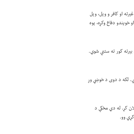
یرته او کافر و ویل، ویل
و خویندو دفاع وکړه، یوه
 بېرته کور ته ستنې شوې.
ي. لکه د دوی د خوښې وړ
تګ منع اعلان کړ. له دې مخکې د
ړي وو.