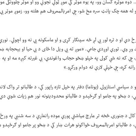
 دوه موټره کسان وو، په یوه موټر کې موږ ټولې نجونې وو او موټر چلوونکی مو
 له هغه چک پانټ سره مخ شو، چې امربالمعروف هم هلته وو، زموږ موټر یې و
 دې او د تره لور یې لږ څه سینګار کړی و او ماسکونه یې نه وو اچولي. نورې
یید وړ وې. تورې اوږدې جامې. «موږ ته یې ویل دا ځای د بې حیا او بېحجابه 
ل، چې که نه شې کولی په خپلو ښځو حجاب واغوندې، بې غیرته کېږه مه او پ
رانه کړه، چې خپلې لارې ته دوام ورکړو.»
 د سیاسي استازولۍ (یوناما) دفتر په خپل تازه راپور کې، د طالبانو تر واک ل
ي، د ښځو په جامو او ګرځېدو د طالبانو محدودیتونه نور هم زیات شوي دي
 د طالبانو امربالمعروف ځواکونو هرات ښار کې د ښځو پر جامو او ګرځېدو