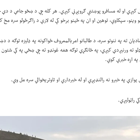
 کېږي او له مسافرو پوښتنې ګروېږنې کېږي. هر کله چې د ښځو جامې د دې ځ
 وینو، سپکاوي، توهین او ان په ځینو برخو کې له لارې د راګرځولو سره مخ ک
ان ته په ننوتو سره، د طالبانو امربالمعروف ځواکونه په ډلیزه توګه د دښتې
و ته ورنېږدې کېږي، په ځانګړې توګه هغه غونډو ته چې ښځې په کې شتون لر
په اړه خبرې کوي.
ې یوازې په خبرو نه رالنډېږي او له خبرداري او تاوتریخوالي سره مل وي.
ي راټولېږي.