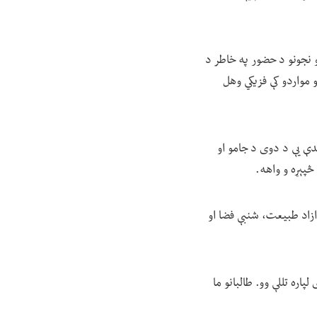
و نجونو د حضور په خاطر د
 مواردو کې فزیکي وهل
 او خویندې یې د دوی د جامو او
څپېړه و واهه.
زاد طبیعت، شنبې فضا او
ره تللې وو. طالبانو ما