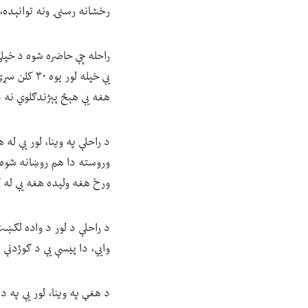
رخشانه رسنۍ ونه توانېده، 
راحله چې حاضره شوه د خپلې
یې خپله لو
هغه یې هېڅ پېژندګلوي نه د
د راحلې په وینا، لور یې ل
وروسته دا هم روښانه شوه، 
ورځ هغه ولیده هغه یې له ک
د راحلې د لور د واده لګښت
وايي، دا پيسې یې د ګوژدنې 
د هغې په وینا، لور یې په د