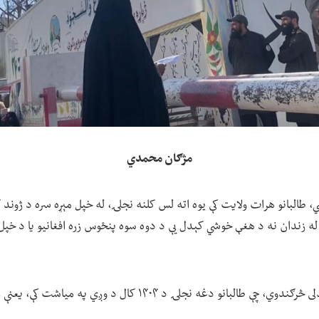
مژګان محمدي
 طالبانو هرات ولایت کې یوه اته لس کلنه نجلۍ، له خپل مېړه سره د ژوند 
له زندان نه د هغې خوشي کېدل یې د دوه سوه پنځوس زره افغانیو یا د خپل 