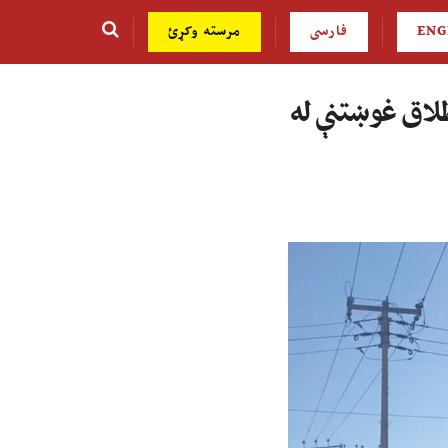
ENG
فارسی
مرسته وکړئ
 نجلۍ برخلیک د طلاق غوښتنې له