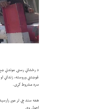
د رخشانې رسنۍ موندنې ښيي،
غوښتنې وروسته، زنداني او 
سره مشروط کړی.
اچولې وه.