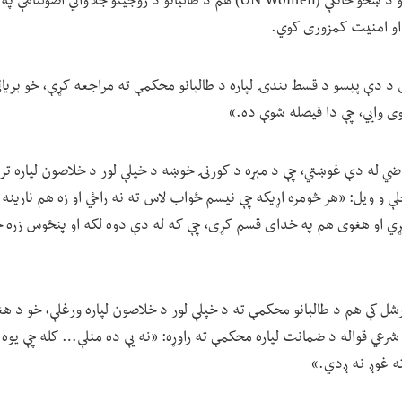
افغانستان کې د ملګرو ملتونو د ښځو څانګې (UN Women) هم د طالبانو د زوجینو ج
 او امنیت کمزوری کوي.
 یې د دې پیسو د قسط بندۍ لپاره د طالبانو محکمې ته مراجعه کړې، خو بری
 وايي، چې دا فیصله شوې ده.»
قاضي له دې غوښتي، چې د مېړه د کورنۍ خوښه د خپلې لور د خلاصون لپاره تر
حلې و ویل: «هر څومره اړیکه چې نیسم ځواب لاس ته نه راځي او زه هم نارینه
کړي او هغوی هم په خدای قسم کړی، چې که له دې دوه لکه او پنځوس زره
رشل کې هم د طالبانو محکمې ته د خپلې لور د خلاصون لپاره ورغلې، خو د هغ
یا شرعي قواله د ضمانت لپاره محکمې ته راوړه: «نه یې ده منلې… کله چې یوه
ه غوږ نه ږدي.»