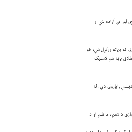
ې لور مې آزاده شي او
ۍ ته بېرته ورکړل شي، خو
طلاق پاڼه هم لاسلیک
ېښنې راپارولې دي. له
ازې د «مېړه د ظلم او د