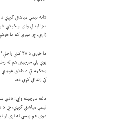
«اته نیمې میاشتې کېږي د 
سزا لیدلې وای او خوشې شوې
ژاړي، چې مورې که ما خوشې
دا خبرې د ۳۸ کلنې راحلې* هغې نجلۍ د مور چې د طالبانو په زندان کې ده، د کیسې یوه برخه ده.
یوې بلې سرچینې هم له رخشان
محکمه کې د طلاق غوښتې او 
کې زنداني کړې ده.
دغه سرچینه وايي: «دې ښځې
نیمې میاشتې کېږي، چې د دې
دوی هم پیسې نه لري او نجل