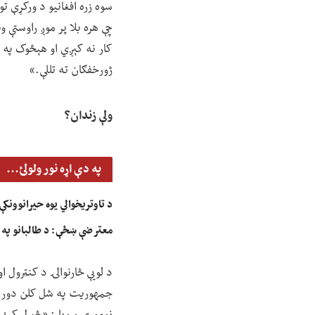
سوه زره افغانیو د ورکړې تو
چې هره بلا پر موږ راوستې 
کار نه کېږي او هېڅوک په پو
ژورخفګان ته تللې.»
ولې زندان؟
په دې اړه نور ولولئ...
د تاوتریخوالي یوه حیرانوونکې
معترضې ښځې: د طالبانو په بی
د لویې څارنوالۍ د کنټرول 
جمهوریت په شل کلن دور کې