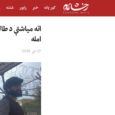
کور پانه
خبر
راپور
شننه
ژ
امله
27 مې 2026