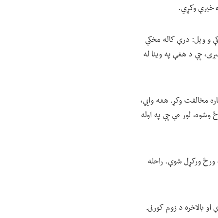
ه خبرې وکړي.
ې و ویل: درې کاله مخکې
غه سړی، چې د هغې په وینا له
اره مخالفت وکړ. هغه وايي،
 وشوه، لور مې چې په اوله
ه ورځ ورکړل شوې. راحله
 او بالاخره د زوم کورنۍ