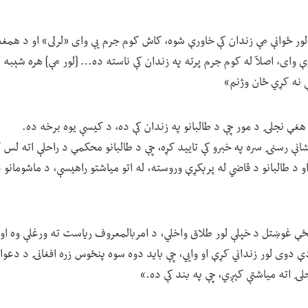
لور ځوانې مې زندان کې خاورې شوه، کاش کوم جرم یې وای «لرلی» او د همغ
 وای، اصلآ له کوم جرم پرته په زندان کې ناسته ده… [لور مې] هره شېبه ل
 نه کړي ځان وژنم»
ې رسنۍ سره په خبرو کې تایید کړه، چې د طالبانو محکمې د راحلې اته لس کلن
د طالبانو د قاضي له پرېکړې وروسته، له اتو میاشتو راهیسې، د ماشومانو د 
 غوښتل د خپلې لور طلاق واخلي، د امربالمعروف ریاست ته ورغلې وه او ا
 دوی لور زنداني کړې او وايي، چې باید دوه سوه پنځوس زره افغانۍ د دعوا 
ۍ اته میاشتې کېږي، چې په بند کې ده.»