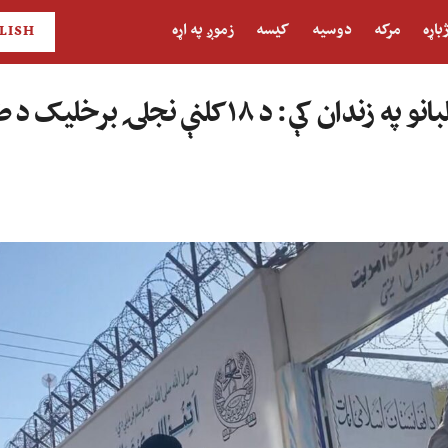
باړه
مرکه
دوسیه
کیسه
زموږ په اړه
LISH
اته میاشتې د طالبانو په زندان کې: د ۱۸ کلنې