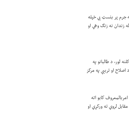
ه جرم پر بنسټ یې خپله
ه زندان نه زنګ وهي او
ه لور، د طالبانو په
اصلاح او تربیې په مرکز
مربالمعروف کابو اته
مقابل لروي ته ورکړي او