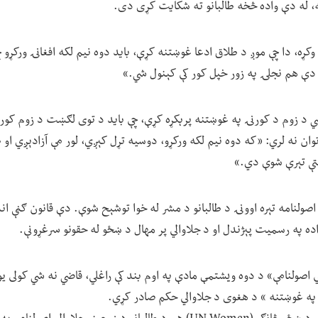
، له دې واده څخه طالبانو ته شکایت کړی دی.
وکړه، دا چې موږ د طلاق ادعا غوښتنه کړې، باید دوه نیم لکه افغانۍ ورکړو چ
ا دې هم نجلۍ په زور خپل کور کې کېنول شي.»
اضي د زوم د کورنۍ په غوښتنه پرېکړه کړې، چې باید د توی لګښت د زوم کورن
ن نه لري: «که دوه نیم لکه ورکړو، دوسیه تړل کېږي، لور مې آزادېږي او 
تې تېرې شوې دي.»
 اصولنامه تېره اوونۍ د طالبانو د مشر له خوا توشېح شوې. دې قانون ګڼې اند
 په رسمیت پېژندل او د جلاوالي پر مهال د ښځو له حقونو سرغړونې.
لي اصولنامې» د دوه ویشتمې مادې په اوم بند کې راغلي، قاضي نه شي کولی یو
په غوښتنه » د هغوی د جلاوالي حکم صادر کړي.