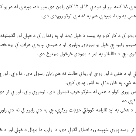
راحله د درې اولادونو چې یوه یې ۱۸ کلنه لور او دوه یې ۱۴ او ۱۲ کلن زامن دي مور
هغې په وینا، مېړه یې هم په نشه يی توکو روږدی دی.
رونو کې د کار کولو په پیسو د خپل ژوند او په زندان کې د خپلې لور لګښتونه 
تصمیم ونیو، چې خپل یو بډوډۍ وپلوري او د همدې لپاره یې هرات کې یوه خ
وي، چې د طالبانو په امر د بډوډي خرڅول ممنوع دي.
و د هغې د لور روحي او رواني حالت ته هم زیان رسولی دی. دا وايي، لور یې 
 شي، په ځان وژنې به لاس پورې کړي.
لاس پورې کولو د هغې له سترګو خوب تښتولی دی. نوموړې وايي، لور یې تر دې
کړې ده.
 د هڅې په اړه ناارامه کوونکي جزیات ورکړي، چې په دې راپور کې نه دي راو
 تر اوسه پورې شپېته زره افغانۍ لګولې دي: دا وايي، دا مهال د خپلې لور د 