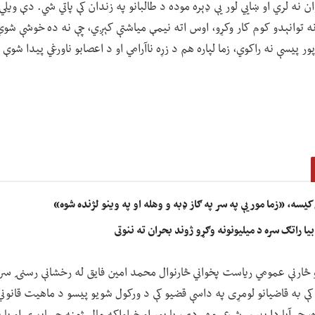
ان نه لري او ښايي لور یې ډېره موده د طالبانو په زندان کې پاتي شي. دې ویلي
ونه توانېدو کوم کار وکړو، اوس اته نیمې میاشتې کېږي، چې نه ده خوشې شوې
ر پیسې نه راکوي، زما لپاره هم د زړه ناآرامي او د اعصابو ناورغي پیدا شوې 
 کیسه، «زما مور یې په سر په ګاز ډبه و وهله او په وینو لژنده شوه»
ا راتګ سره د میلیونونه وګړو ژوند بحران ته ننوتی
او څارنې عمومي ریاست پخواني څارنوال محمد امین فایق له رخشانې رسنۍ سره 
 به قاضیانو لومړی په داسې قضیو کې د ورکول شویو پیسو د ماهیت قانوني