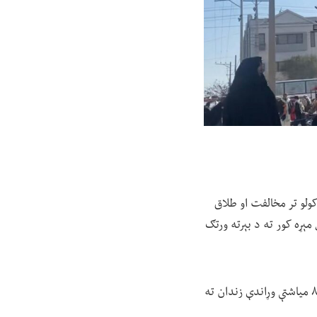
کولو تر مخالفت او طلاق
مېړه کور ته د بېرته ورتګ
هغه سند چې تر موږ رارسېدلی څرګندوي، چې طالبانو دغه نجلۍ د ۱۴۰۴ کال د وږي په میاشت کې، یعنې ۸ میاشتې وړاندې زندان ته