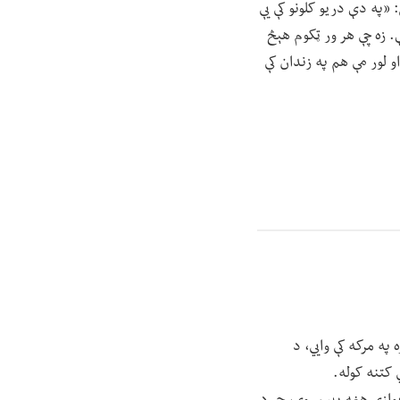
: «په دې دریو کلونو کې یې
. زه چې هر ور ټکوم هېڅ
او لور مې هم په زندان کې
په مرکه کې وايي، د
 کتنه کوله.