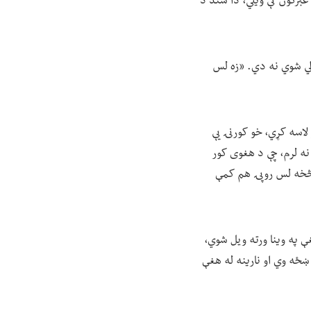
لاوالي اصولنامې په غبرګون کې ویلي، دا سند د
الي شوي نه دي. «زه لس
 لاسه کړي، خو کورنۍ یې
 نه لرم، چې د هغوی کور
 څخه لس روپۍ هم کمې
ې په وینا ورته ویل شوي،
 ښځه وي او نارینه له هغې