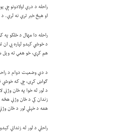
او هېڅ خبر ترې نه لري. د 
راحله دا مهال د خلکو په کو
د خوشي کېدو لپاره یې ان 
هم کړې، خو هغې ته ویل ش
د دې وضعیت دوام د راحلې ا
ګواښ کړی، چې که خوشې نه
د لور له خوا په ځان وژنې 
زندان کې د ځان وژنې هڅه 
هغه د خپلې لور د ځان وژنې
راحلې د لور له زنداني کېدو