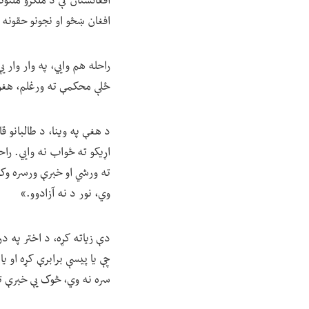
افغان ښځو او نجونو حقونه
راحله هم وايي، په وار وار
ځلې محکمې ته ورغلم، هغوی
د هغې په وینا، د طالبانو 
اړیکو ته ځواب نه وايي. را
ته ورشي او خبرې ورسره و
وي، نور د نه آزادوو.»
دې زیاته کړه، د اختر په د
چې یا پیسې برابرې کړه او 
سره نه وي، څوک یې خبرې ت