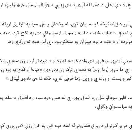
چې د دې نجلۍ د دعوا له لوري د دې پېښې د جزیاتو او مالي غوښتونو په اړ
 لور د ژوند ترخه کیسه بیان کړي، له رخشانې رسنۍ سره په تلېفوني اړیکه ک
ر یوه ۳۰ کلن سړي ته، چې د هرات ولایت د اوبه ولسوالۍ اوسېدونکي دی په نکاح کړه. ه
رلوده او د هغه د یوه خپلوان په منځګړیتوب یې لور هغه ته ورکړې وه.
ه همغې لومړۍ ورځې پر دې واده خوښه نه وه او د مېړه تر لیدو وروسته یې ښک
چې دا سړی (زما زوم) په نشه يي توکو روږدی دی: «دوعا او نکاح په یوه ورځ
ور وایست او ورته یې و ویل، زما خوښ نه یې، ځکه ته مې نه وې لیدلی.»
، څلور سوه او شل زره افغانۍ وې، چې له هغې دوه سوه زره افغانۍ د عقد پ
په مراسمو کې ولګولې.
ې دریو کلونو او د رواني فشارونو له امله دوه ځلې په ځان وژنې لاس پورې کړې