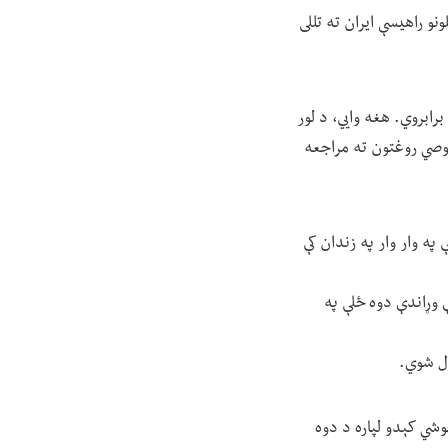
 ده، مېړه یې له دریو کلونو راهیسې ایران ته تللی
برابروي. هغه وايي، د لور
صوصي روغتون ته مراجعه
په وار وار په زندان کې
 وړاندې دوه ځلې په
ړل شوي.
خوشي کېدو لپاره د دوه