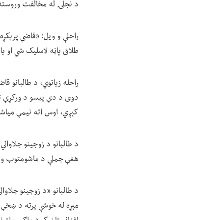
د نجلۍ له مخالفت وروسته
راحلې و ویل: «قاضي پرېکړه 
طلاق پاڼه لاسلیک شي او ی
راحله زیاتوي، د طالبانو ق
دوی د دې پیسو د ورکړې توا
کېږي، اوس اته نیمې میاش
د طالبانو د زوجینو جلاوالي
هغې جملې د ماشومتوب واده
د طالبانو «د زوجینو جلاوا
مېړه له خوشې پرته د ښځې 