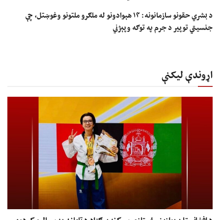
د بشري حقونو سازمانونه: ۱۴ هېوادونو له ملګرو ملتونو وغوښتل، چې
جنسیتي توپير د جرم په توګه وپېژني
اړوندې لیکنې