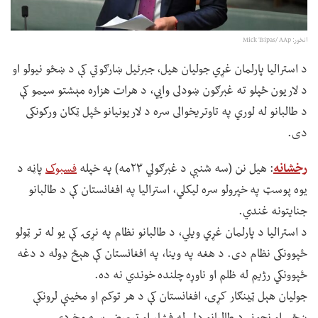
انځور: Mick Tsipas/ AAp
د استرالیا پارلمان غړي جولیان هیل، جبرئیل ښارګوتي کې د ښځو نیولو او
د لاریون ځپلو ته غبرګون ښودلی وايي، د هرات هزاره مېشتو سیمو کې
د طالبانو له لوري په تاوتریخوالی سره د لاریونیانو ځپل ټکان ورکونکی
دی.
رخشانه
: هیل نن (سه شنبې د غبرګولي ۲۳مه) په خپله
فسبوک
پاڼه د
یوه پوسټ په خپرولو سره لیکلي، استرالیا په افغانستان کې د طالبانو
جنایتونه غندي.
د استرالیا د پارلمان غړي ویلي، د طالبانو نظام په نړۍ کې یو له تر ټولو
ځپوونکی نظام دی. د هغه په وینا، په افغانستان کې هېڅ ډوله د دغه
ځپوونکي رژیم له ظلم او ناوړه چلنده خوندي نه ده.
جولیان هېل ټینګار کړی، افغانستان کې د هر توکم او مخینې لرونکې
ښځې او نجونې د طالبانو ډلې له فشار او تبعیض سره مخ دي.