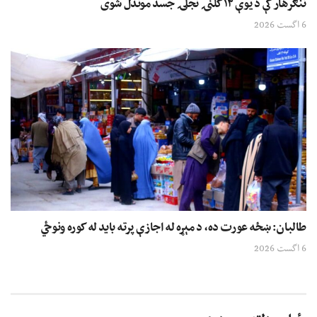
ننګرهار کې د یوې ۱۲ کلنۍ نجلۍ جسد موندل شوی
6 اگست 2026
طالبان: ښځه عورت ده، د مېړه له اجازې پرته باید له کوره ونوځي
6 اگست 2026