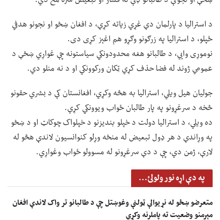
د استرالیا د پارلمان دې غړي زیاته کړې، د افغان ښځو او نجونو هدفي
ځپلو، د استرالیا په زرګونو وګړو هم اغېز کړی دی.
نوموړی وايي، د طالبانو هغه محدودونکي سیاستونه چې غواړي ښځې د
عمومي ژوند له فضا حذف کړي ټکان ورکوونکي او د نه منلو دي.
جولیان هیل ویلي، استرالیا به هڅه وکړي، افغانستان کې د بشري حقونو
څخه د سرغړونو په پار طالبان ځواب ویوونکي کړي.
ده ویلي، د استرالیا دولت د خپلو بندیزنو د خپلواک چوکاټ او د ښځو
په وړاندې د هر ډول تبعیض له منځه وړلو کنوانسیون لاندې هڅو له
لارې، ژمن دي، چې د دې سرغړونو له مسوولو ځواب وغواړي.
په دې اړه نور ولولئ...
متعرضو ښځو له نړیوالې ټولنې وغوښتل چې د طالبانو تر واک لاندې افغان
مېرمنو وضعیت ته پاملرنه وکړي