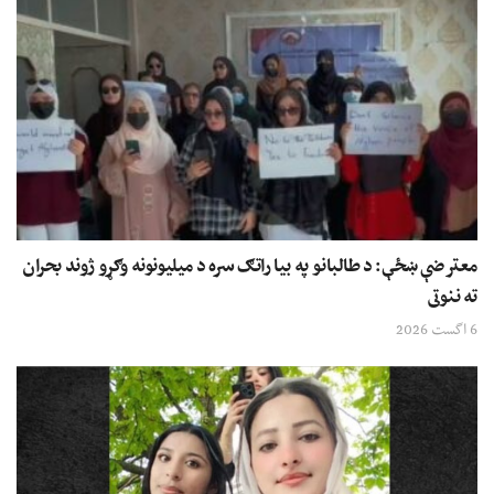
معترضې ښځې: د طالبانو په بیا راتګ سره د میلیونونه وګړو ژوند بحران
ته ننوتی
6 اگست 2026