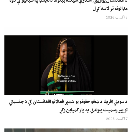
د افغانستان یوازینۍ استازې سیکنه بېګزاد د تایلنډ په سیالیو کې دوه
مډالونه تر لاسه کړل
8 اگست 2026
د سویلي افریقا د ښځو حقونو یو شمېر فعالانو افغانستان کې د جنسیتي
توپیر رسمیت پېزندنې په پار کمپاین وکړ
7 اگست 2026