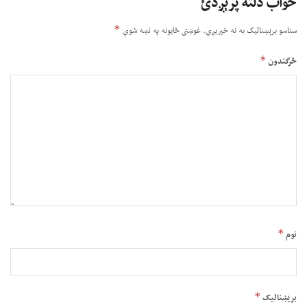
ځواب دلته پرېږدئ
*
ستاسو برېښناليک به نه خپريږي.
غوښتى ځایونه په نښه شوي
*
څرگندون
*
نوم
*
بریښنالیک