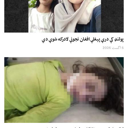
پولنډ کې درې پېغلې افغان نجونې لادرکه شوې دي
6 اگست 2026