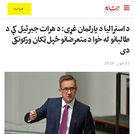
حمایت
د استرالیا د پارلمان غړی: د هرات جبرئیل کې د
طالبانو له خوا د متعرضانو ځپل ټکان ورکونکی
دی
13 جون 2026