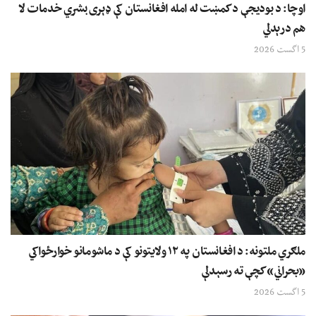
اوچا: د بودیجې د کمښت له امله افغانستان کې ډېری بشري خدمات لا
هم درېدلي
5 اگست 2026
ملګري ملتونه: د افغانستان په ۱۲ ولایتونو کې د ماشومانو خوارځواکي
«بحراني» کچې ته رسېدلې
5 اگست 2026