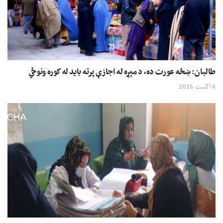
طالبان: ښځه عورت ده، د مېړه له اجازې پرته باید له کوره ونوځي
6 اگست 2026