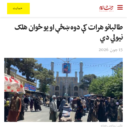
حمایت
طالبانو هرات کې دوه ښځې او یو ځوان هلک
نیولي دي
15 جون 2026
عکس: رسانه‌ی رخشانه