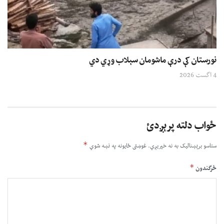
نورستان کې درې ماشومان سېلاب وړي دي
4 اگست 2026
ځواب دلته پرېږدئ
*
ستاسو برېښناليک به نه خپريږي.
غوښتى ځایونه په نښه شوي
*
څرگندون