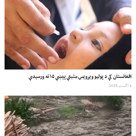
افغانستان کې د پولیو ویرویس مثبتې پېښې ۱۵ ته ورسېدې
4 اگست 2026