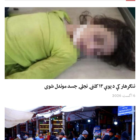
ننګرهار کې د یوې ۱۲ کلنۍ نجلۍ جسد موندل شوی
6 اگست 2026