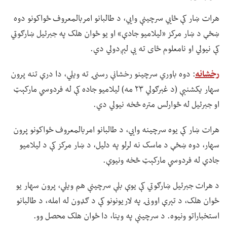
هرات ښار کې ځايي سرچینې وايي، د طالبانو امربالمعروف ځواکونو دوه
ښځې د ښار مرکز «لیلامیو جادې» او یو ځوان هلک په جبرئیل ښارګوټي
کې نیولي او نامعلوم ځای ته یې لېږدولي دي.
رخشانه
: دوه باوري سرچینو رخشانې رسنۍ ته ویلي، دا درې تنه پرون
سهار یکشنبې (د غبرګولي ۲۳ مه) لیلاميو جاده کې له فردوسي مارکېټ
او جبرئیل له څوارلس متره څخه نیولي دي.
هرات ښار کې یوه سرچینه وايي، د طالبانو امربالمعروف ځواکونو پرون
سهار، دوه ښځې د ماسک نه لرلو په دلیل، د ښار مرکز کې د لیلامیو
جادې له فردوسي مارکېټ څخه ونیوې.
د هرات جبرئیل ښارګوتي کې یوې بلې سرچینې هم ویلي، پرون سهار یو
ځوان هلک، د تېرې اوونۍ په لاریونونو کې د ګډون له امله، د طالبانو
استخباراتو ونیوه. د سرچینې په وینا، دا ځوان هلک محصل وو.