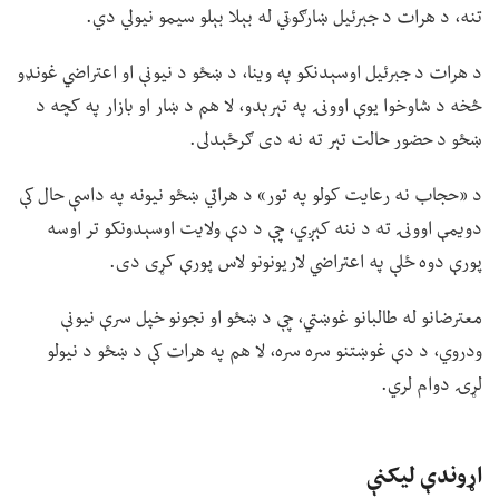
تنه، د هرات د جبرئیل ښارګوټي له بېلا بېلو سیمو نیولي دي.
د هرات د جبرئیل اوسېدنکو په وینا، د ښځو د نیونې او اعتراضي غونډو
څخه د شاوخوا یوې اوونۍ په تېرېدو، لا هم د ښار او بازار په کچه د
ښځو د حضور حالت تېر ته نه دی ګرځېدلی.
د «حجاب نه رعایت کولو په تور» د هراتي ښځو نیونه په داسې حال کې
دویمې اوونۍ ته د ننه کېږي، چې د دې ولایت اوسېدونکو تر اوسه
پورې دوه ځلې په اعتراضي لاریونونو لاس پورې کړی دی.
معترضانو له طالبانو غوښتي، چې د ښځو او نجونو خپل سرې نیونې
ودروي، د دې غوښتنو سره سره، لا هم په هرات کې د ښځو د نیولو
لړۍ دوام لري.
اړوندې لیکنې