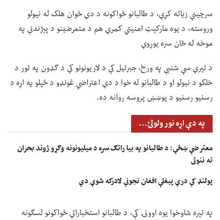
سرچینې زیاته کړې، د طالبانو ځواکونه د دې ځوان هلک له نیولو
وروسته، د یوه مارکېټ امنیتي کمرې هم د متعرضینو د پېژندنې په
موخه له ځان سره یوړوې
د تېرې سې شنبې په ورځ، جبرئیل کې د لاریونونو کې د ګډون په تور د
خلکو د نیولو او د طالبانو له خوا د دې اعتراضي غونډو د ځپلو په اړه د
رسنیو رسنیو د پوښښ پروسه روانه ده.
په دې اړه نور ولولئ...
معترضې ښځې: د طالبانو په بیا راتګ سره د میلیونونه وګړو ژوند بحران
ته ننوتی
پولنډ کې درې پېغلې افغان نجونې لادرکه شوې دي
په تېره شاوخوا یوه اوونۍ کې، د طالبانو استخباراتي ځواکونو لسګونه