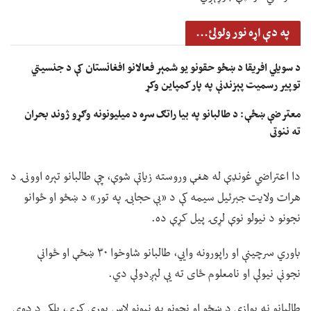
په دې اړه نور ولولئ...
د سویلي افریقا د ښځو حقونو یو شمېر فعالانو افغانستان کې د جنسیتي
توپیر رسمیت پېزندنې په پار کمپاین وکړ
معترضې ښځې: د طالبانو په بیا راتګ سره د میلیونونه وګړو ژوند بحران
ته ننوتی
دا اعتراضي غونډې له هغې وروسته زیاتې شوې، چې طالبانو تېره اوونۍ د
هرات ولایت جبرئیل سیمه کې د «بې حجابۍ په تور» د ښځو او ځوانو
نجونو د نیولو نوې لړۍ پیل کړې ده.
باوري سرچینې او راپورونه وايي، طالبانو شاوخوا ۳۰ ښځې او ځوانې
نجونې نیولې او نامعلوم ځای ته یې لېږدولې دي.
طالبانو نه یوازې د ښځو او نجونو په نیونو لاس پورې کړی، بلکې د دوی