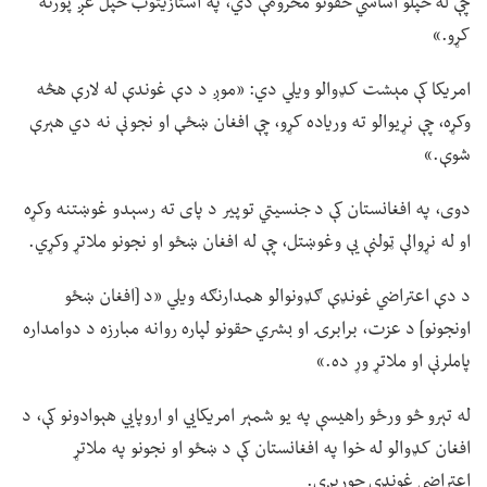
چې له خپلو اساسي حقونو محرومې دي، په استازیتوب خپل غږ پورته
کړو.»
امریکا کې مېشت کډوالو ویلي دي: «موږ د دې غوندې له لارې هڅه
وکړه، چې نړیوالو ته وریاده کړو، چې افغان ښځې او نجونې نه دي هېرې
شوې.»
دوی، په افغانستان کې د جنسیتي توپیر د پای ته رسېدو غوښتنه وکړه
او له نړوالې ټولنې یې وغوښتل، چې له افغان ښځو او نجونو ملاتړ وکړي.
د دې اعتراضي غونډې ګډونوالو همدارنګه ویلي «د [افغان ښځو
اونجونو] د عزت، برابرۍ او بشري حقونو لپاره روانه مبارزه د دوامداره
پاملرنې او ملاتړ وړ ده.»
له تېرو څو ورځو راهیسې په یو شمېر امریکايي او اروپايي هېوادونو کې، د
افغان کډوالو له خوا په افغانستان کې د ښځو او نجونو په ملاتړ
اعتراضي غونډې جوړېږي.