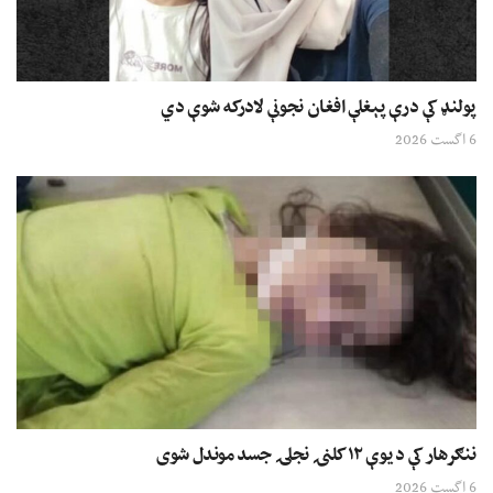
پولنډ کې درې پېغلې افغان نجونې لادرکه شوې دي
6 اگست 2026
ننګرهار کې د یوې ۱۲ کلنۍ نجلۍ جسد موندل شوی
6 اگست 2026