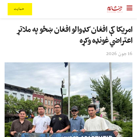
حمایت
امریکا کې افغان کډوالو افغان ښځو په ملاتړ
اعتراضي غونډه وکړه
16 جون 2026