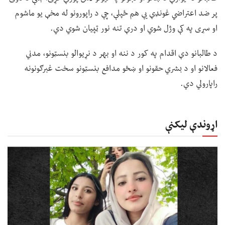
پر ضد اعتراضي غونډې یې هم ځپلې، چې د راپورونو له مخې یو ماشوم
او سړی په کې وژل شوي او درې تنه نور ټپیان شوي دي.
د طالبانو دې اقدام په کور د ننه او بهر د نړیوالو بنسټونو، مدني
فعالانو او د بشري حقونو او ښځو مدافع بنسټونو سخت غبرګونونه
راپارولي دي.
اړوندې لیکنې