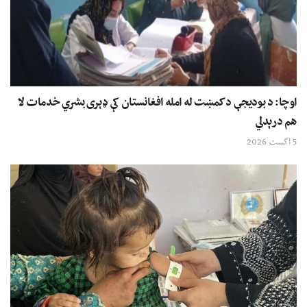
اوچا: د بودیجې د کمښت له امله افغانستان کې ډېری بشري خدمات لا
هم درېدلي
5 اگست 2026