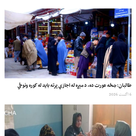
طالبان: ښځه عورت ده، د مېړه له اجازې پرته باید له کوره ونوځي
6 اگست 2026