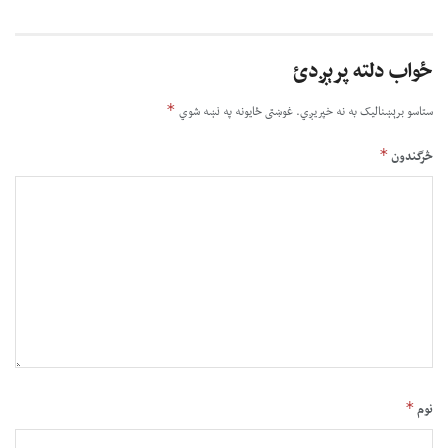
ځواب دلته پرېږدئ
*
ستاسو برېښناليک به نه خپريږي.
غوښتى ځایونه په نښه شوي
*
څرگندون
*
نوم