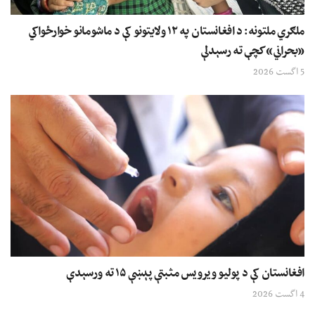
ملګري ملتونه: د افغانستان په ۱۲ ولایتونو کې د ماشومانو خوارځواکي
«بحراني» کچې ته رسېدلې
5 اگست 2026
افغانستان کې د پولیو ویرویس مثبتې پېښې ۱۵ ته ورسېدې
4 اگست 2026