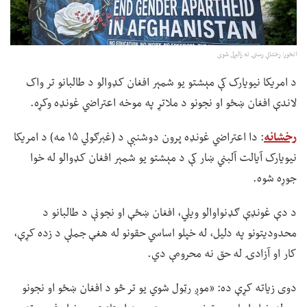
انځور: رخشانې رسنۍ ته رالېږل شوی
د امریکا نیویارک کې مېشتو یو شمېر افغان کډوالو د طالبانو تر واک
لاندې افغان ښځو او نجونو د ملاتړ په موخه اعتراضي غونډه وکړه.
رخشانه
: دا اعتراضي غونډه پرون دوشنبې د (غبرګولي ۱۵ مه) د امریکا
نیویارک آیالت آلبني ښار کې د مېشتو یو شمېر افغان کډوالو له خوا
جوړه شوه.
د دې غونډې ګډنواوالو ویلي، افغان ښځې او نجونې د طالبانو د
محدودیتونو په دلیل، له خپلو اساسي حقونو له هغې جملې د زده کړې،
کار او آزادۍ له حق نه محرومې دي.
دوی زیاته کړې ده: «موږ رټول شوي یو تر څو د افغان ښځو او نجونو