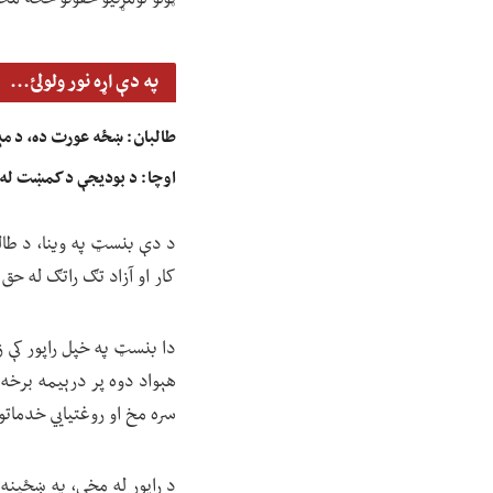
په دې اړه نور ولولئ...
طالبان: ښځه عورت ده، د مېړه
اوچا: د بودیجې د کمښت له 
د دې بنسټ په وینا، د طالب
کار او آزاد تګ راتګ له حق 
دا بنسټ په خپل راپور کې ز
هېواد دوه پر درېیمه برخه 
سره مخ او روغتیايي خدماتو 
د راپور له مخې، په ښځینه 