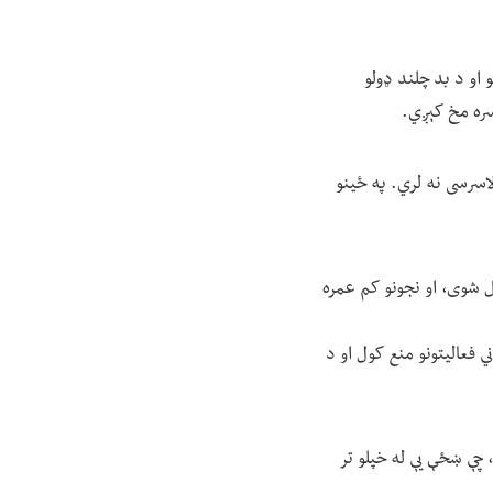
او د بد چلند ډولو
سره مخ کېږي.
اسرسی نه لري. په ځینو
ل شوی، او نجونو کم عمره
 فعالیتونو منع کول او د
 چې ښځې یې له خپلو تر