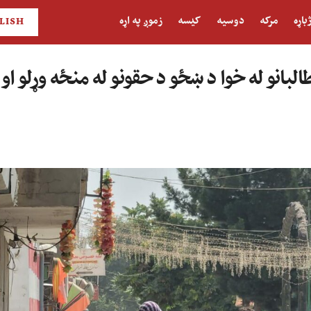
باړه
مرکه
دوسیه
کیسه
زموږ په اړه
LISH
البانو له خوا د ښځو د حقونو له منځه وړلو ا