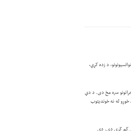
وانسیونونو، د زده کړې،
بحرانونو سره مخ دی. د دې
د خوړو له نه خوندیتوب
رسی کم کړی دی. دې