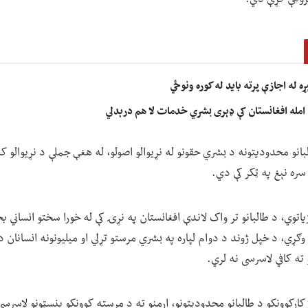
 له اجازې پرته باید له کوره ونوځي
امله افغانستان کې ډېری بشري خدمات لا هم درېدلي
انو محدودیتونه د بشري حقونو له نړیوالو اصولو، له هغې جملې د نړیوالو کن
سره نېغ په ټکر کې دي.
یاتوي، د طالبانو تر واک لاندې افغانستان په نړۍ کې له خورا سختو انساني 
وګړي، د خپل ژوند د دوام لپاره په بشري مرستو تړلي او میلیونونه انسانان 
ته کافي لاسرسی نه لري.
کارکوونکو د طالبانو محدودیتونو، اړمنو ته د مرسته کوونکو بنسټونو لاس