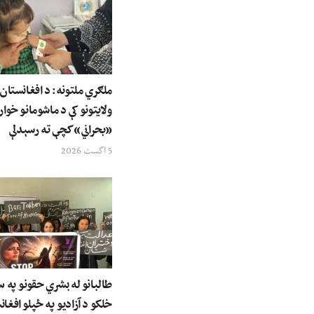
ولایتونو کې د ماشومانو خوار
«بحراني» کچې ته رسېدلې
5 اگست 2026
طالبانو له بشري حقونو په س
خلکو د آزادیو په ځپلو افغان