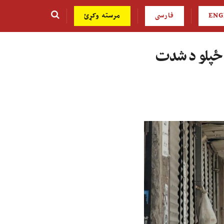
ENG
فارسی
مرسته وکړئ
و ځپلو د شدت