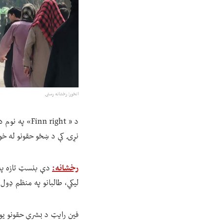
انځور: رخشانه رسنۍ
د « nn right
نړۍ کې د ښځو حقونو له خو
رخشانه:
دې بنسټ تازه په 
لیکي، طالبانو په منظم ډو
فین رایټ د بشري حقونو یو 