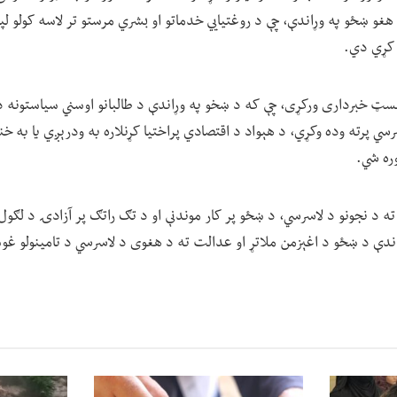
و ښځو په وړاندې، چې د روغتیايي خدماتو او بشري مرستو تر لاسه کولو لپار
 کړي دي.
سټ خبرداری ورکړی، چې که د ښخو په وړاندې د طالبانو اوسني سیاستونه دو
رسي پرته وده وکړي، د هېواد د اقتصادي پراختیا کړنلاره به ودرېږي یا به خن
وره شي.
 د نجونو د لاسرسي، د ښځو پر کار موندنې او د تګ راتګ پر آزادۍ د لګول
وړاندې د ښځو د اغېزمن ملاتړ او عدالت ته د هغوی د لاسرسي د تامینولو غ