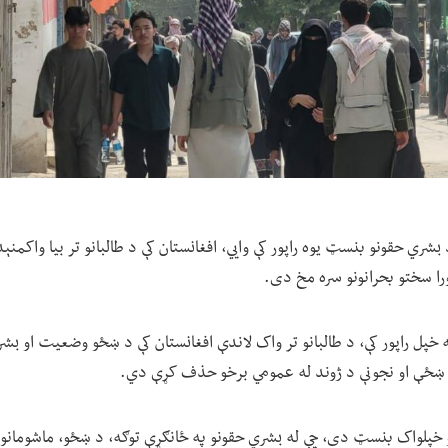
Fi» په نوم د بشري حقونو بنسټ یوه راپور کې وايي، افغانستان کې د طالبانو تر بیا واک
را سختو بحرانونو سره مخ دی.
خپل راپور کې، د طالبانو تر واک لاندې افغانستان کې د ښځو وضعیت او بشر
ل ښځې او نجونې د ژوند له عمومي برخو حذف کړې دي.
خپلواک بنسټ دی، چې له بشري حقونو په ځانګړې توګه، د ښځو، ماشومانو، لږ