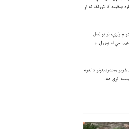
ه ښځینه کارکوونکو ته اړ
ام ولري، نو یو نسل
ډنۍ شي او بېوزلي او
 شویو محدودیتونو د لغوه
وښتنه کړې ده.