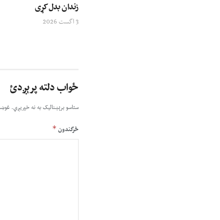
زندان بدل کړی
3 اگست 2026
ځواب دلته پرېږدئ
ستاسو برېښناليک به نه خپريږي.
غوښت
*
څرگندون