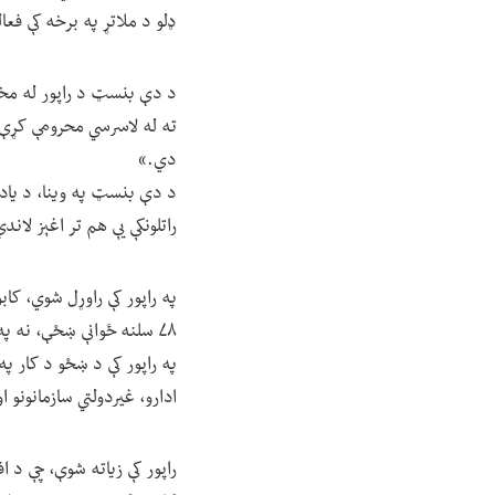
ډلو د ملاتړ په برخه کې فع
د دې بنسټ د راپور له مخې،
ته له لاسرسي محرومې کړې
دي.»
د دې بنسټ په وینا، د یادو 
راتلونکې یې هم تر اغېز لاند
۷۸ سلنه ځوانې ښځې، نه په تحصیل کې دي، نه په کار، نه په زده کړیزو او حرفوي پروګرامونو کې ګډون نه لري.
په راپور کې د ښځو د کار پ
ادارو، غیردولتي سازمانون
راپور کې زیاته شوې، چې د 