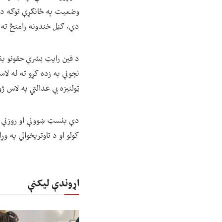
وضعیت په ځانګړې توګه د هغ
دي، ګڼل خندونه رامنځ ته
د فین رایټ بشري حقونو بن
نجونې به زده کړو ته له لاس
ټولنیزه بې عدالتي به لاس ژ
دې بنسټ ښوونې او روزنې ته
کولو او د تاوتریخوالي په 
اړوندې لیکنې