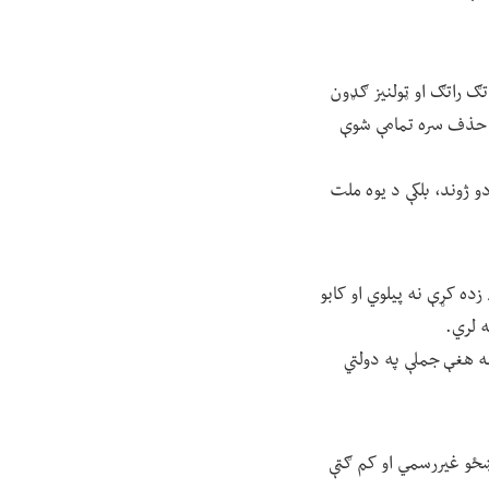
تګ راتګ او ټولنیز ګډون
ړ حذف سره تمامې شوې
و ژوند، بلکې د یوه ملت
ه لومړنۍ زده کړې نه پیلوي او کابو
له هغې جملې په دولتي
 ښځو غیررسمي او کم ګټې