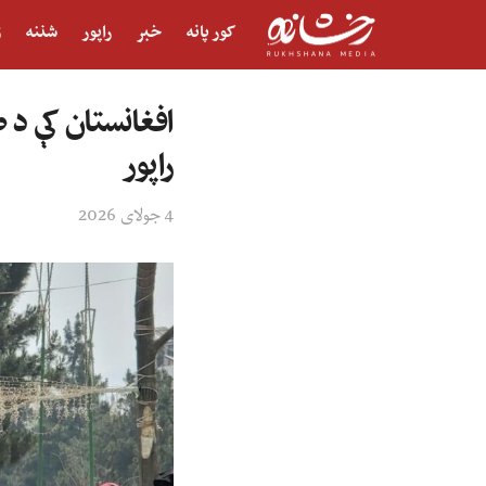
کور پانه
خبر
راپور
شننه
ژ
افغانستان کې د ط
راپور
4 جولای 2026