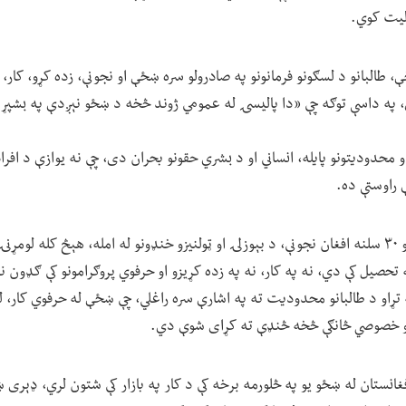
الیت کوي.
 طالبانو د لسګونو فرمانونو په صادرولو سره ښځې او نجونې، زده کړو، کار، 
، په داسې توګه چې «دا پالیسۍ له عمومي ژوند څخه د ښځو نېږدې په بشپ
محدودیتونو پایله، انساني او د بشري حقونو بحران دی، چې نه یوازې د افراد
ې راوستې ده.
په راپور کې راوړل شوي، کابو ۳۰ سلنه افغان نجونې، د بېوزلۍ او ټولنیزو خنډونو له امله، هېڅ کل
ه تړاو د طالبانو محدودیت ته په اشارې سره راغلي، چې ښځې له حرفوي کار، 
و او خصوصي څانګې څخه څنډې ته کړای شوې دي.
افغانستان له ښځو یو په څلورمه برخه کې د کار په بازار کې شتون لري، ډېری