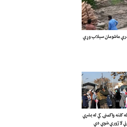
درې ماشومان سېلاب وړي
ه کلنه واکمنۍ کې له بشري
نې لا ژورې شوې دي