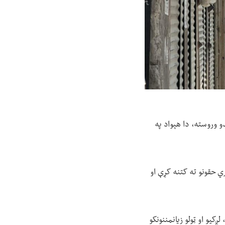
منېدو وروسته، دا هېواد په
ي حقونو ته کتنه کړې او
کیو او ټولو زیانمننونکو