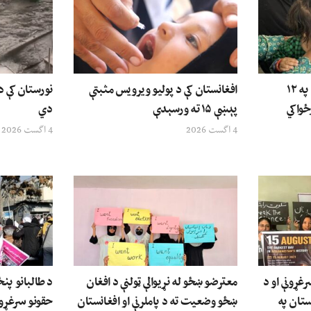
ملګري ملتونه: د افغانستان په ۱۲
افغانستان کې د پولیو ویرویس مثبتې
نورستان کې 
ځواکي
پېښې ۱۵ ته ورسېدې
دي
4 اگست 2026
4 اگست 2026
رغړونې او د
معترضو ښځو له نړیوالې ټولنې د افغان
د طالبانو پنځ
ستان په
ښځو وضعیت ته د پاملرنې او افغانستان
حقونو سرغړو