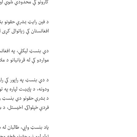
کارونو کې محدودې شوې او ی
د فین رایټ بشري حقونو بن
افغانستان کې زیاتوالی کړی
دې بنسټ لیکلي، په افغانست
مواردو کې له قربانیانو د م
د دې بنسټ په راپور کې راو
ودونه، د پایښت لپاره په 
د بشري حقونو دې بنسټ ویلي
فردي خپلواکۍ اخیستل، د ښځ
یاد بنسټ وايي، طالبان له 
ټولو لومړنیو حقونو څخه م