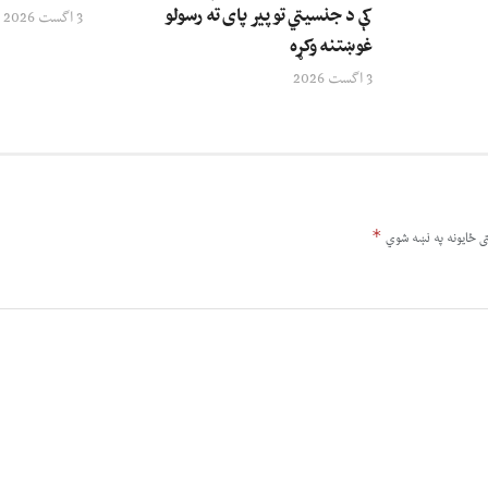
کې د جنسیتي توپیر پای ته رسولو
3 اگست 2026
غوښتنه وکړه
3 اگست 2026
*
ى ځایونه په نښه شوي