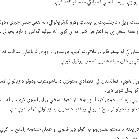
وازې اووه سلنه یې له بانکي خدماتو ګټه کوي.
سټ ویلي، د جنسیت پر بنسټ ولاړو تاوتریخوالي، له هغې جملې جبري ودونو 
 او هغه ښځې چې په اعتراض لاس پورې کوي، له نیولو، ګواښ او تاوتریخوالي 
ان کې له ښځو قانوني ملاتړونه کمزوري شوي او ډېری قربانیانې عدالت ته ل
لاتړ پر ځای خپله هغوی ته سزا ورکول کېږي.
ړل شوي، افغانستان کې اقتصادي ستونزې د ماشومتوب ودونو د زیاتوالي لام
توکو بدل شوی دی.
، په کور جبري کېنولو پر ښځو او نجونو سختې رواني اغېزې کړې، او له بدني
و او نجونو تر منځ د رواني روغتیا د بحران په زیاتوالي تمام شوي دي
شریعته د سختو تفسیرونو په کولو ډېر قانوني او عملي خنډونه رامنځ ته کړي،
حرومې کړې دي.