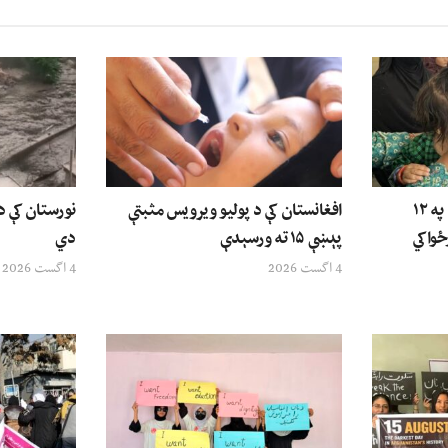
ملګري ملتونه: د افغانستان په ۱۲
افغانستان کې د پولیو ویرویس مثبتې
نورستان کې 
ځواکي
پېښې ۱۵ ته ورسېدې
دي
4 اگست 2026
4 اگست 2026