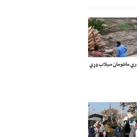
درې ماشومان سېلاب وړي