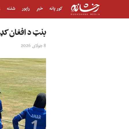
کور پانه
خبر
راپور
شننه
ژ
بنټ د افغان کډو
8 جولای 2026