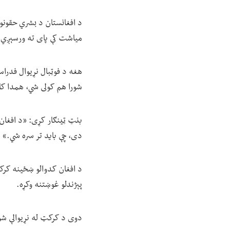
د افغانستان د بشري حقونو د
میاشت کې پای ته ورسېږي.
هغه د فوټبال نړیوال فدراس
شورا هم کولی شي، همدا کا
بنټ ټینګار کړی: «د افغان
دی، چې باید تر سره شي.»
پېژندلو غوښتنه وکړه.
دوی د کرکټ له نړیوالې شور