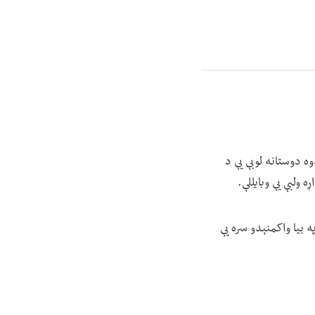
ه دوستانه لوبې یې د
 ولبې یې وبایللې.
په ۲۰۲۱ میلادي کال کې د طالبانو په بیا واکمنېدو سره یې