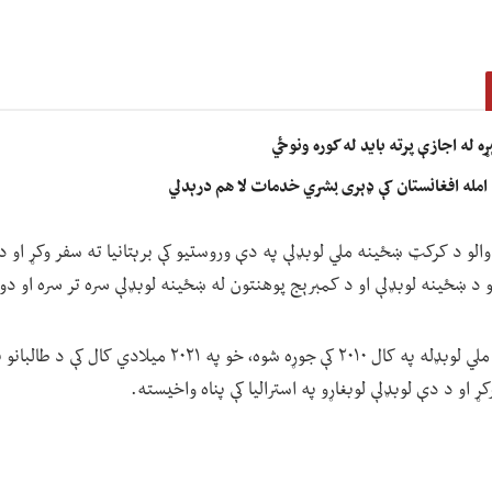
 له اجازې پرته باید له کوره ونوځي
امله افغانستان کې ډېری بشري خدمات لا هم درېدلي
الو د کرکټ ښځینه ملي لوبډلې په دې وروستیو کې برېتانیا ته سفر وکړ او دو
نو د ښځینه لوبډلې او د کمبرېج پوهنتون له ښځینه لوبډلې سره تر سره او دواړه
د افغانستان د ښځو کرکټ ملي لوبډله په کال ۲۰۱۰ کې جوړه شوه، خو 
او د دې لوبډلې لوبغاړو په استرالیا کې پناه واخیسته.