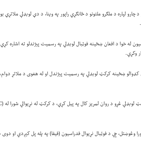
 چارو لپاره د ملګرو ملتونو د ځانګړي راپور په وینا، د دې لوبډلې ملاتړې 
یون له خوا د افغان ښځینه فوټبال لوبډلې په رسمیت پېژندلو ته اشاره کړې،
ر وکړي.
 کډوالو ښځینه کرکټ لوبډلې په رسمیت پېژندل او له هغوی د ملاتړ دوام، 
ا وغوښتل، چې د فوټبال نړیوال فدراسیون (فیفا) په پله پل کېږدي او دوی د