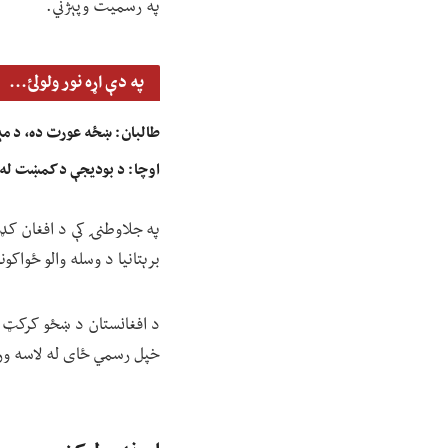
په رسمیت وپېژني.
په دې اړه نور ولولئ...
طالبان: ښځه عورت ده، د مېړه
اوچا: د بودیجې د کمښت له 
په جلاوطنۍ کې د افغان کډو
برېتانیا د وسله والو ځواکو
خپل رسمي ځای له لاسه ورکړ 