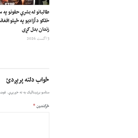
طالبانو له بشري حقونو په س
خلکو د آزادیو په ځپلو افغان
زندان بدل کړی
3 اگست 2026
ځواب دلته پرېږدئ
ستاسو برېښناليک به نه خپريږي.
غوښت
*
څرگندون