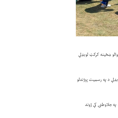
ډوالو ښځینه کرکټ لوبډلې
 د دې لوبډلې د په رسمیت پېژندلو
 رسېدو وروسته، په جلاوطنۍ کې ژوند