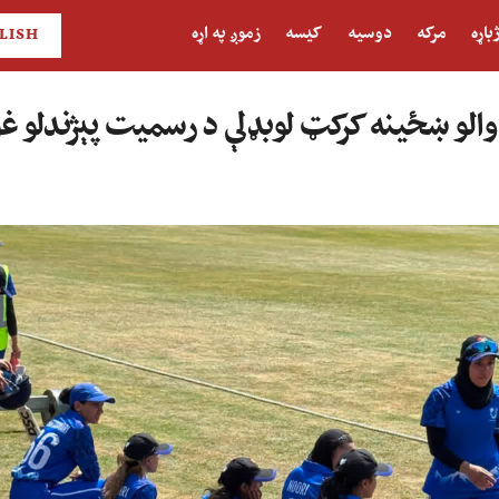
باړه
مرکه
دوسیه
کیسه
زموږ په اړه
LISH
الو ښځینه کرکټ لوبډلې د رسمیت پېژندلو غو