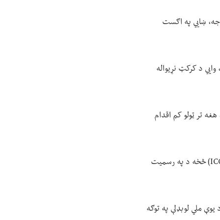
بوجه، ښايي په اګست
 وايي د کرکټ نړیواله
هغه تر ټولو کم اقدام
د افغان کدوالو ښځینه کرکټ لوبډلې غړو د روان لمریز کال په پیل کړې، د کرکټ له نړیوالې شورا له (ICC) څخه د په رسمیت
 یوې ملي لوبډلې په توګه