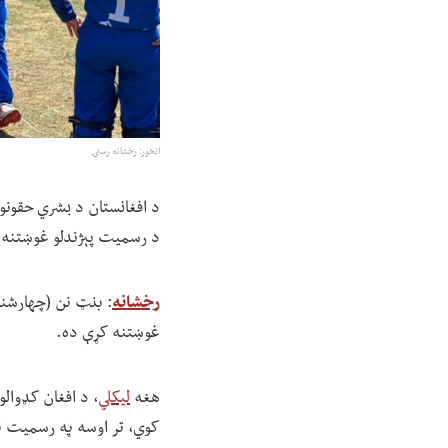
انځور: رخشانه رسنۍ
د افغانستان د بشري حقونو 
د رسمیت پېژندلو غوښتنه 
رخشانه
غوښتنه کړې ده.
هغه
لیکلي
کوي، تر اوسه په رسمیت ن