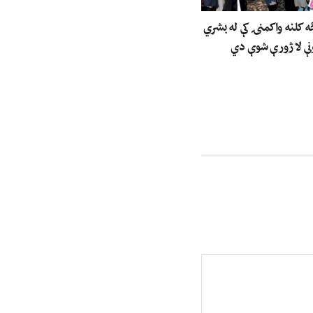
ه کلنه واکمنۍ کې له بشري
نې لا ژورې شوې دي