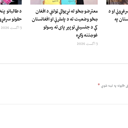
رغړونې او د
معترضو ښځو له نړیوالې ټولنې د افغان
د طالبانو پنځ
ستان په
ښځو وضعیت ته د پاملرنې او افغانستان
حقونو سرغړو
کې د جنسیتي توپیر پای ته رسولو
3 اگست 2026
غوښتنه وکړه
3 اگست 2026
*
ى ځایونه په نښه شوي