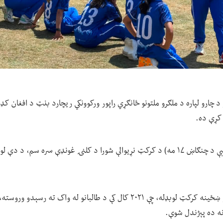
د چارو لپاره د ملګرو ملتونو ځانګړي راپور ورکوونکي ریچارد بنټ د افغان ک
کړې ده.
: بنټ نن (چهارشنبې د چنګاښ ۱۷ مه) د کرکټ نړیوالې شورا د کلنۍ غونډې سره سم،
، د افغان کډوالو ښځینه کرکټ لوبډله، چې ۲۰۲۱ کال کې د طالبانو له واک ته
ه ده پېژندل شوې.