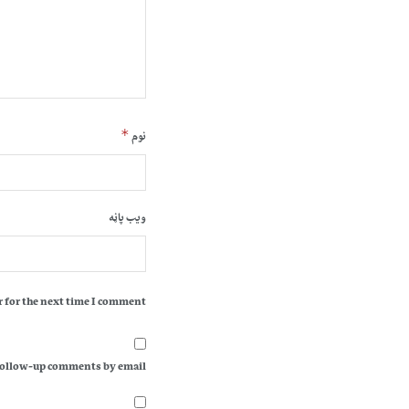
*
نوم
ویب پاڼه
 for the next time I comment.
follow-up comments by email.