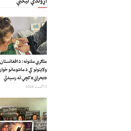
اړوندې لیکنې
ولایتونو کې د ماشومانو خوار
«بحراني» کچې ته رسېدلې
5 اگست 2026