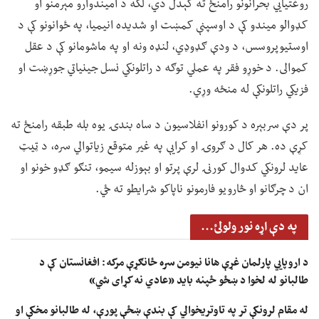
روغتیايي بحرانونو رامنځ ته کېدل دي، لکه د امیندوارو مېرمنو او
کډوالو میندو کې د اوسپنې کمښت او شدیده انیمیا، په ځوانونو کې د
اوستیوپروسس، د ودې ګډوډي، لنډه ونه او په ماشومانو کې د عقل
کموالی. د خوړو فقر په عملي توګه د راتلونکي نسل جینیاتي جوړښت او
فزیکي راتلونکې له منځه وړي.
پر دې سربېره د کورونو انفلاسیون د ساه بندۍ یوه بله طبقه رامنځ ته
کړې ده. هر کال د ګروۍ او کرایې په غیر متوقع زیاتوالي سره، د ټیټ
عاید لرونکي کدوال کورنۍ لرې پرتو او بېوزله سیمو، تنګو ګډو خونو او
ان د چرګانو او څارویو فارمونو ناپاکو شرایطو ته ځي.
په دې اړه نور ولولئ...
د اروپايي پارلمان غړې هانا نیومن سره ځانګړې مرکه: افغانستان کې د
طالبانو له لخوا د ښځو ځپنه باید «عادي نه کړای شي»
له مقام لرونکې تر په تاوتریخوالي کې بندې ښځې پورې، له طالبانو مخکې او