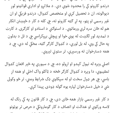
درندو کارونو کې را محدود شوي دي. د ملاتړو او اداري قوانینو لوړ
دېوالونه، ان د تحصیل کړي او متخصص کډوال، درندو فزیکي او ان
غیر رسمي او پټو، په لږ ګټه کارونو ته، چې کله د کار د ځېښتن انکار
هم له ځان سره لري ورماتوي. د استوګنې د اسنادو او کارګرۍ د کارت
د تمدید لوړ لګښت له یوې خوا او پېچلې بروکراسي چې د تل د بدلون
په حال کې وي، له بل لوري، د کډوال کارګر ګټه، مخکې له دې، چې د
هغه دسترخوان ته ورسېږي، تر ستوني تېروي.
اصلي وېره له نیول کېدو او اړولو ده، چې د سیوري په څېر افغان کډوال
تعقیبوي، دا وېره د کډوال کارګر څخه د ټاکلو واک اخلي او هغه اړ
باسي، چې هر ډول سخت او له سپکاوي ډک شرایط ومني، تر څو وکولی
شي د خپل دسترخوان لپاره یوه ګوله ډودۍ پیدا کړي.
د کار غیر رسمي بازار هغه ځای دی، چې د کار قانون په کې رنګ له
لاسه ورکوي او عدالت او انصاف د کار ګومارونکي د حرص تر بوټونو