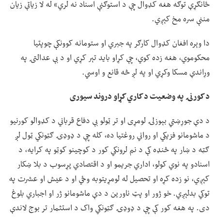
ځانګړې توګه هغه کډوال چې د استوګنې اسناد نه لري» له لا زیاتې زیان
مننې سره مخ کېږي.
دا وېره افغان کډوال کارګر په جبري او ستومانه کوونکې چوپتیا
محکوموي، هغه زده کوي، چې کړاو باید تېر کړي او د بې عدالتۍ په
وړاندې مسکا وکړي او په لږ څه قانع و اوسي.
د کورنۍ په وضعیت د کاري کړاو دروند سیوری
د دې جوړښتي بېوزلۍ لومړی او تر ټولو بې دفاع قرباني د کډوالو کورنیو
د ماشومانو فزیکي او رواني روغتیا ده، کله چې د ډوډۍ ګټونکي ټول لږ
ګټه د ښار په څنډه کې د نم لرونکي کور د کوچینو کوټو په کرایه، د
اسنادو په نوي کولو، اداري جریمو او د اقتصادي پړسوب د بلا ښکار
کېږي، نو زده کړه او تحصیل له لومړیتوبه وځي او د عیش او عشرت په
توکي بدلېږي. خو ژور او پټ ناورین د دې ماشومانو ژر او اجباري بلوغ
دی. په هغه کور کې چې د ډوډۍ ګټونکي واک د استثمار تر بوج لاندې