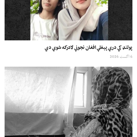
پولنډ کې درې پېغلې افغان نجونې لادرکه شوې دي
6 اگست 2026