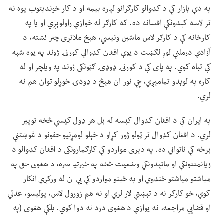
په دې بازار کې د کډوالو کارګرانو لپاره بیمه او د کار خوندیتوب یوه نه
تر لاسه کېدونکې افسانه ده. که کارګر له خوازې راولوېږي او یا په
کارخانه کې د کارګر لاس ماشین ونیسي، هېڅ ملاتړی چتر نشته، د
آزادې درملنې لوړ لګښت د یوې افغان کډوالې کورنۍ ژوند په یوه شپه
کې تباه کوي. په پای کې د کورنۍ ډوډۍ ګټونکی ژوند په ویلچر او له
کاره په لوېدو تمامېږي، چې نور ان هېڅ د ډوډۍ خوړلو توان هم نه
لري.
په ایران کې د افغان کډوال کیسه له بل هر ډول کیسې څخه توپیر
لري. د افغان کډوال تر ټولو ژور کړاو د خپلو لومړنیو حقونو د غوښتنې
برخه کې ناتواني ده. په دېری مواردو کې کارګمارونکی د افغان کډوالو د
زیانمننونکي او ماتېدونکي وضعیت څخه په خبرتیا سره، د هغوی حق په
میاشتو میاشتو ځنډوي او په ځینو مواردو کې یې ان له ورکړې انکار
کوي، خو کارګر نه د تېښتې لار لري او نه هم زورول لاس، پولیسو، عدلي
او قضايي مراجعه، نه یوازې د هغوی درد نه دوا کوي. بلکې هغوی (په