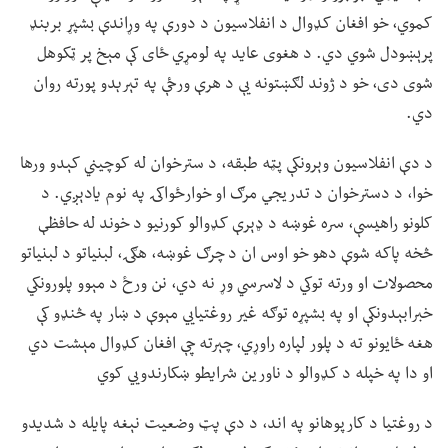
کموي، خو افغان کډوال د انفلاسیون د دورې په وړاندې بشپړ بربنډ
پرېښودل شوي دي. د هغوی عاید په لومړي ځای کې مېخ پر ټکوهل
شوی دی، خو د ژوند لګښتونه یې د هرې ورځې په تېرېدو پورته روان
دي.
د دې انفلاسیون وېرونکې پټه طبقه، د سترخوان له کوچیني کېدو ورها
خوا، د دسترخوان د تدریجي مرګ او خوارځواکۍ په نوم یادېږي. د
کلونو راهیسې، سره غوښه د ډېرې کډوالو کورنیو د خوند له حافظې
څخه پاکه شوې دهو خو اوس ان د چرګ غوښه، هګۍ، لبنیاتو د لبنیاتو
محصولات او ورته توکي د لاسرسي وړ نه دي، نن ورځ د مېوو پلورونکي
خبرابېدونکې او په بشپړه توګه غیر روغتیايي مېوې د ښار په څنډو کې
هغه ځایونو ته د پلور لپاره راوړي، چېرته چې افغان کډوال مېشت دي
او دا په خپله د کډوالو د ناورین شرایطو ښکارندويي کوي
د روغتیا د کارپوهانو په اند، د دې پټ وضعیت نېغه پایله د شدیدو