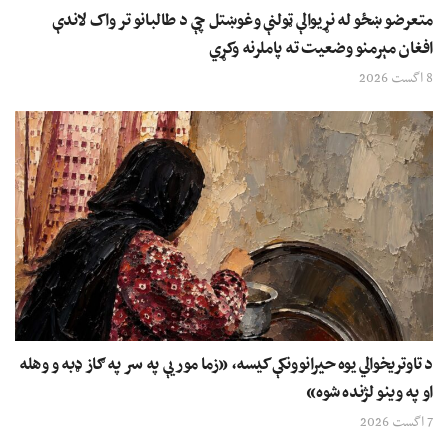
متعرضو ښځو له نړیوالې ټولنې وغوښتل چې د طالبانو تر واک لاندې
افغان مېرمنو وضعیت ته پاملرنه وکړي
8 اگست 2026
د تاوتریخوالي یوه حیرانوونکې کیسه، «زما مور یې په سر په ګاز ډبه و وهله
او په وینو لژنده شوه»
7 اگست 2026