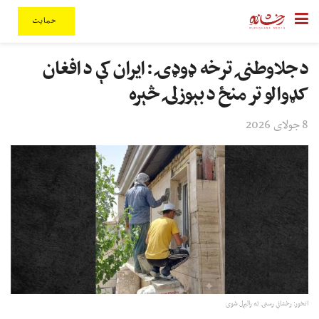
حمایت
د جلاوطنۍ ترخه ډوډۍ: ایران کې د افغان
کډوالو تر منځ د بېوزلۍ څېره
8 جولای 2026
انځور: رخشانې رسنۍ ته رالېږل شوی