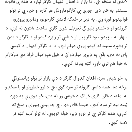
لاندې له منځه ځي. دا بازار د افغان کډوال کارګر لپاره د هغه بې قانونه
سمندر په څېر دی، چېرې چې کارګومارونکی هر کاره او خبره یې تر ټولو
قوانینونو لوړه وي. په ډېر تر ځمکه لاندې کارخونو، ودانیزو پروژرو،
کروندو او د خښتو بټیو کې تعریف شوی کاري ساعت شتون نه لري، د
سهار له سپېدو سره کار پیل او د شپې تر رابره کېدو او د کارګر د بدن
تر بشپړه ستومانه کېدو پورې دوام لري. دا د کارګر کډوال د کیسې
پای نه دی، بلکې په ډېری مواردو کې د خپل هېوادوال قرادادي سرکارګر
له خوا هم ترې ناوړه ګټه پورته کېږي.
په خواشینۍ سره، افغان کډوال کارګر د دې بازار تر ټولو زیانمنونکې
برخه ده. هغه داسې کارونه تر سره کوي، چې د لوړ خطرونو او یا سختیو
له امله، د ځايي کاري ځواک د خوښې وړ نه دی، خو دوی یې په ډېره
ټيته بیه تر سره کوي. همدا ځای دی، چې جوړښتي بېوزلي رامنځ ته
کېږي، هغه کارګر چې تر نورو ډېره خوله تویوي، له ټولو کمه ګټه تر
لاسه کوي.