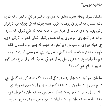
حاشیه نویس*
سلمان سهار پنځه بجې، مخکې له دې چې د لمر وړانکې د تهران له دوړو
ډک اسمان په تیارو کې روښانه کړي، هغه چوک ته ځي چېرته چې کارګران
راټولېږي. په دې حالت کې هېڅ شی د هغه مخه نه شي نیولی، نه ساړه
او نه هم کمزوري. نوموړی یو له هغه زرګونو افغان کډوالو کارګرو دی،
چې خپله ډوډۍ د سیمټي دېوالونو، د خښتو له بټیو او د اسمان ځکه
ځړونده تختو څخه تر لاسه کوي، نه وېره لري نه رسمي قرارداد او نه
هم دا ډاډه، چې د هغې ورځې په لوېدو کې به ډک لاس او روغ بدن کور
ته بېرته ولاړ شي که نه؟
سلمان لمر لوېده د ښار په څنډه کې له نمه ډک هغه کور ته ګرځي، چې
د نم بوی یې د سلمان او د هغه کورنۍ د بېوزلۍ د بوی په وړاندې
رنګ بایللی دی. د کور په څنډه کې کوچینۍ دسترخوان وغوړول شي،
هغه ساده دسترخوان، چې د سلمان د یوې ورځې د منډو ترړو او زړه