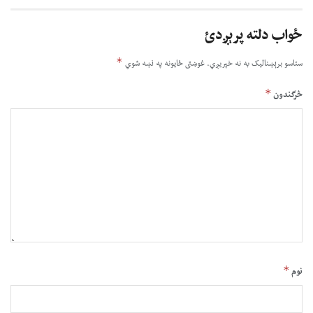
ځواب دلته پرېږدئ
*
ستاسو برېښناليک به نه خپريږي.
غوښتى ځایونه په نښه شوي
*
څرگندون
*
نوم