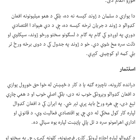
خوړو انعام دی.
دا یوازې د سلمان د ژوند کیسه نه ده، بلکې د هغو میلیونونه افغان
کډوالو د ژوند د جریان ترخه کیسه ده، چې د دې هېواد ا اقتصادي
دورې په اوږدو کې ګام په ګام د لسګونو سختو ورځو ژوند، سپکاوي او
ذلت سره مخ شوي دي. خو د ژوند په جدول کې د دوی برخه ورځ تر
بلې کمه او کوچینۍ کېږي.
استثمار
درانده کارونه، ناچیزه ګټه یا د کار د څېښتن له خوا حق خوړول یوازې
د افغان کډوالو وېرونکی خوب نه دی، بلکې اصلي خوب او د هغې چاړې
تېغ دی، چې هره ورځ باید پرې تېر شي. په ایران کې د افغان کډوال
لپاره کار کول مخکې له دې چې یو اقتصادي فعالیت وي، د قانوني او
اداري اهرامونو سره د تل پاتي پایښت لپاره یوه سیالي ده.
د کډوالو لپاره اجازه لرونکي کاري فرصتونه، کلونه کېږي، چې په سختو او