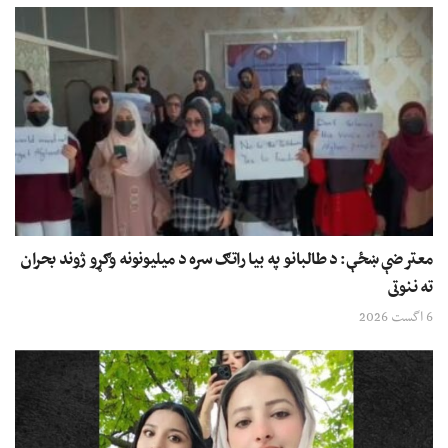
معترضې ښځې: د طالبانو په بیا راتګ سره د میلیونونه وګړو ژوند بحران
ته ننوتی
6 اگست 2026