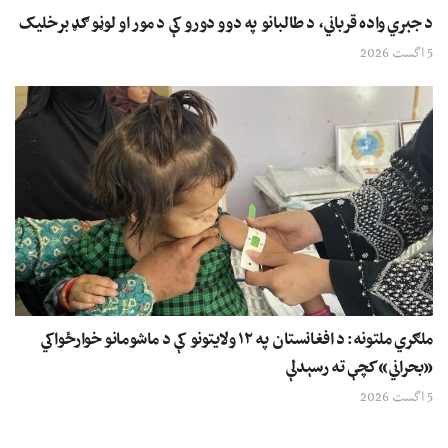
د جبري واده قرباني، د طالبانو په دوو دورو کې د مور او لوڼو ګډ برخلیک
5 اگست 2026
ملګري ملتونه: د افغانستان په ۱۲ ولایتونو کې د ماشومانو خوارځواکي
«بحراني» کچې ته رسېدلې
5 اگست 2026