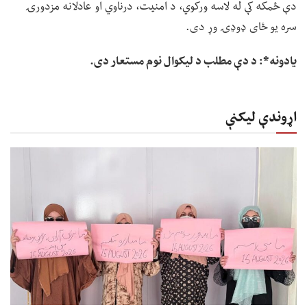
دې ځمکه کې له لاسه ورکوي، د امنیت، درناوي او عادلانه مزدورۍ
سره یو ځای ډوډۍ وړ دی.
یادونه*: د دې مطلب د لیکوال نوم مستعار دی.
اړوندې لیکنې