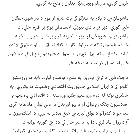
ځړول کېږي، د رولو ویجاړونکی بدلون رامنځ ته کېږي.
ماشومان چې د پلار په سترګو کې پټ شرم او مور د تېر شوی خفګان
څپې ګوري، ډېر ژر د دې بېوزلۍ احساساتي بوج پر غاړه اخلي. د
ماشومتوب، ښوونځي او لوبو د تجربه کولو پر ځای، دوی په خپله
خوښه یا جبري توګه د سړکونو کار، د کثافاتو راټولولو او د ځمکې لاندې
تیاره ورکشاپونو ته لېږل کېږي. دا عمل د جوړېدو په پیل کې د ماشوم
ځان او انساني کرامت له منځه ځي.
د جلاوطنۍ د ترخې ډوډۍ په بشپړه پوهېدو لپاره، باید په وروستیو
کلونو کې د ایران اسلامي جمهوریت اقتصادي وضعیت ته وګوري، په
ځانګړې توګه له دوه وروستیو جګړو وروسته. د اقتصادي پړسوب یا
انفلاسیون چټک زیاتوالی او د بېو لوړېدل د اصلي ټولنې ملا ماته کړې
ده، خو د کډوالو د ټولنې لپاره چې هېڅ ملاتړ نه لري، دا انفلاسیون د
آزاد زوال مانا لري. دا په داسې حال کې ده، چې کوربه ټولنه د
سبسایډي، برابرو ونډو، یا د ملاتړ په څېر تګلارو سره ځینې ګوزارونه