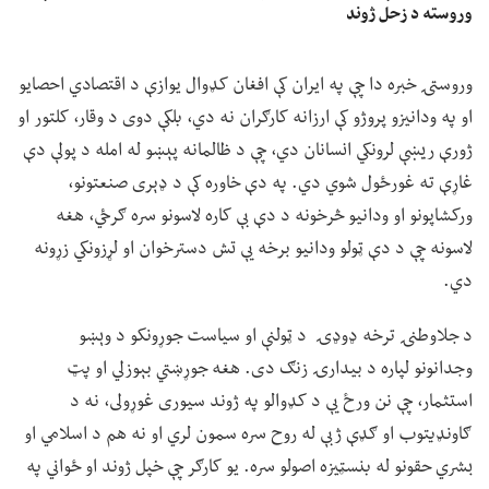
وروسته د زحل ژوند
وروستۍ خبره دا چې په ایران کې افغان کډوال یوازې د اقتصادي احصایو
او په ودانیزو پروژو کې ارزانه کارګران نه دي، بلکې دوی د وقار، کلتور او
ژورې ریښې لرونکي انسانان دي، چې د ظالمانه پېښو له امله د پولې دې
غاړې ته غورځول شوي دي. په دې خاوره کې د ډېری صنعتونو،
ورکشاپونو او ودانیو څرخونه د دې بې کاره لاسونو سره ګرځي، هغه
لاسونه چې د دې ټولو ودانیو برخه یې تش دسترخوان او لړزونکي زړونه
دي.
د جلاوطنۍ ترخه ډوډۍ د ټولنې او سیاست جوړونکو د وېښو
وجدانونو لپاره د بیدارۍ زنګ دی. هغه جوړښتي بېوزلي او پټ
استثمار، چې نن ورځ یې د کډوالو په ژوند سیوری غوړولی، نه د
ګاونډیتوب او ګډې ژبې له روح سره سمون لري او نه هم د اسلامي او
بشري حقونو له بنسټیزه اصولو سره. یو کارګر چې خپل ژوند او ځواني په