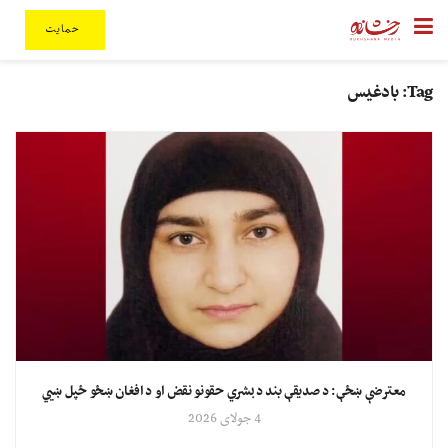
حمایت
Tag:
بادغیس
معترضې ښځې: د صدیقې بند د بشري حقونو نقض او د افغان ښځو ځپل ښيي
4 جولای 2026