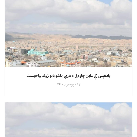
بادغېس کې ماین چاودنې د درې ماشومانو ژوند واخیست
13 نوومبر 2025