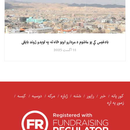
بادغیس کې یو ماشوم د مردارو اوبو څاه ته په لوېدو ژوند بایللی
11 اگست 2025
کور پانه
خبر
راپور
شننه
ژباړه
مرکه
دوسیه
کیسه
زموږ په اړه