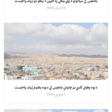
بادغیس کې سېلابونو د یوې ښځې په ګډون د پنځو تنو ژوند واخیست
23 اپریل 2026
د یوه پخوانی لاسي بم چاودنې بادغیس کې د یوه ماشوم ژوند واخیست
7 فبروري 2026