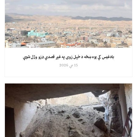
بادغیس کې یوه ښځه د خپل زوی په غیر قصدي ډزو وژل شوې
15 مې 2026