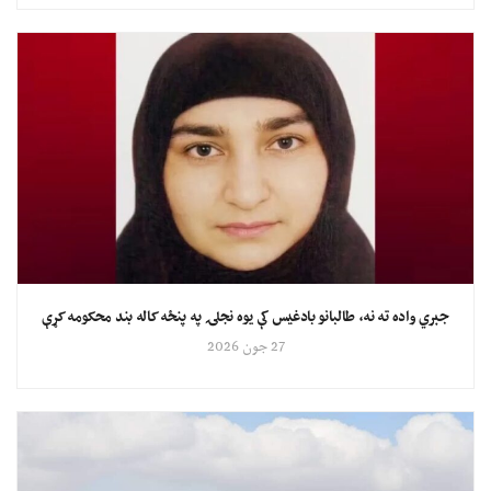
جبري واده ته نه، طالبانو بادغیس کې یوه نجلۍ په پنځه کاله بند محکومه کړې
27 جون 2026