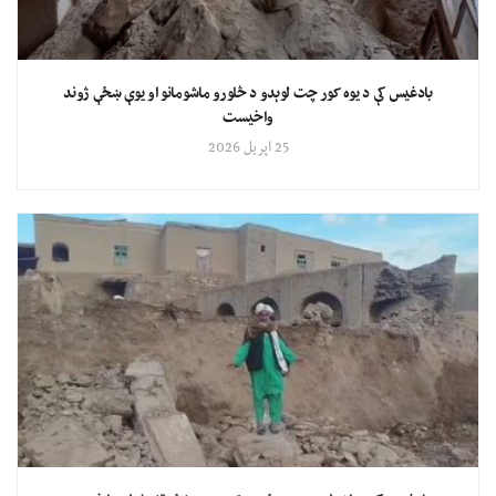
بادغیس کې د یوه کور چت لوېدو د څلورو ماشومانو او یوې ښځې ژوند
واخیست
25 اپریل 2026