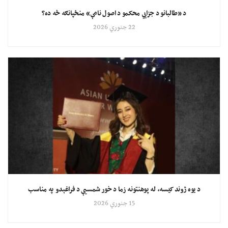
د «طالبانو د جزايي محکمو د اصول نامې» منځپانګه څه ده؟
22 جنوري 2026
د یوه ژوند کیسه، له پوهنتونه زما د خور شمسیې د فراغېدو په مناسب
15 جنوري 2026