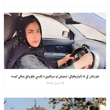
جوزجان کې له تاوتریخوالي، تبعیض او سپکاوي د ټکسي چلوونکې ښځې کیسه
19 اپریل 2026