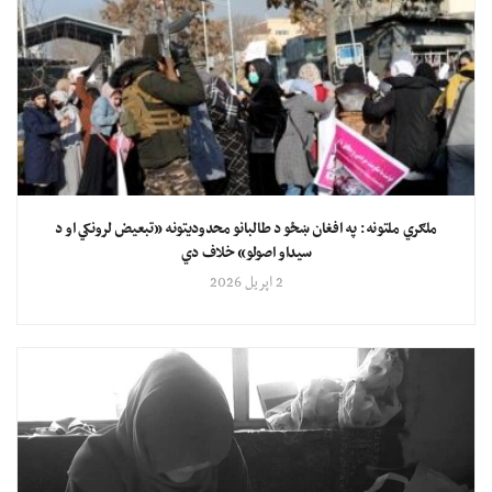
ملګري ملتونه: په افغان ښځو د طالبانو محدودیتونه «تبعیض لرونکي او د
سیداو اصولو» خلاف دي
2 اپریل 2026