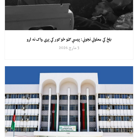
بلخ کې معلولې نجونې: پیسې ګټو خو کور کې پرې واک نه لرو
3 مارچ 2026