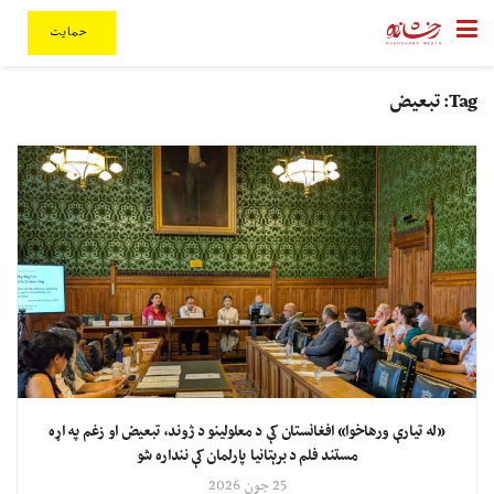
حمایت
Tag:
تبعیض
«له تیارې ورهاخوا» افغانستان کې د معلولینو د ژوند، تبعیض او زغم په اړه
مستند فلم د برېتانیا پارلمان کې ننداره شو
25 جون 2026