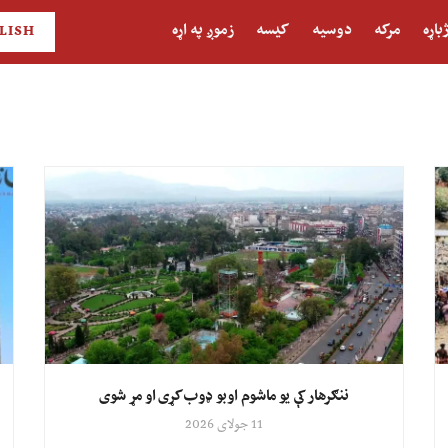
باړه
مرکه
دوسیه
کیسه
زموږ په اړه
LISH
ننګرهار کې یو ماشوم اوبو ډوب کړی او مړ شوی
11 جولای 2026