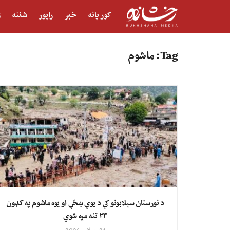
کور پانه
خبر
راپور
شننه
ژ
Tag:
ماشوم
د نورستان سېلابونو کې د یوې ښځې او یوه ماشوم په ګډون
۲۳ تنه مړه شوي