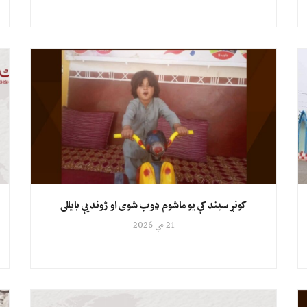
کونړ سیند کې یو ماشوم ډوب شوی او ژوند یې بایللی
21 مې 2026