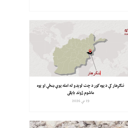
ننګرهار کې د یوه کور د چت لوېدو له امله یوې ښځې او یوه
ماشوم ژوند بایللی
19 مې 2026