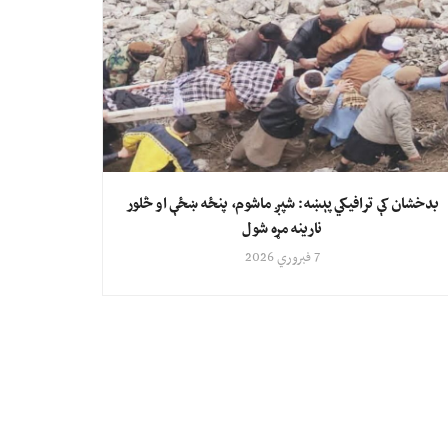
بدخشان کې ترافیکي پېښه: شپږ ماشوم، پنځه ښځې او څلور
نارینه مړه شول
7 فبروري 2026