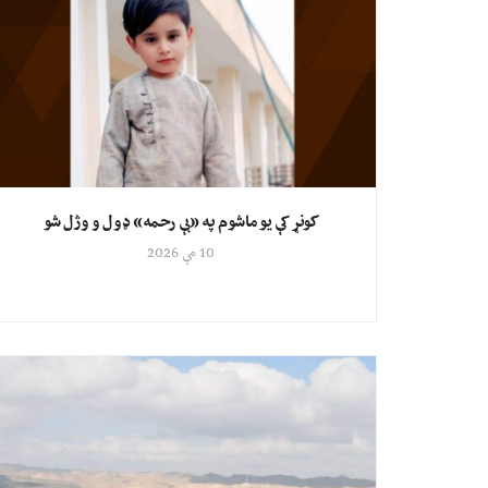
کونړ کې یو ماشوم په «بې رحمه» ډول و وژل شو
10 مې 2026