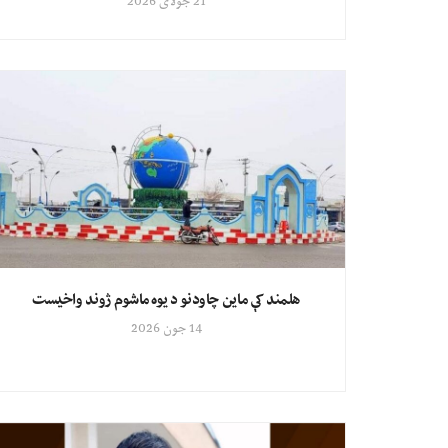
21 جولای 2026
هلمند کې ماین چاودنو د یوه ماشوم ژوند واخیست
14 جون 2026