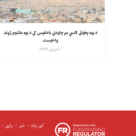
د یوه پخوانی لاسي بم چاودنې بادغیس کې د یوه ماشوم ژوند
واخیست
7 فبروري 2026
کور پانه
خبر
راپور