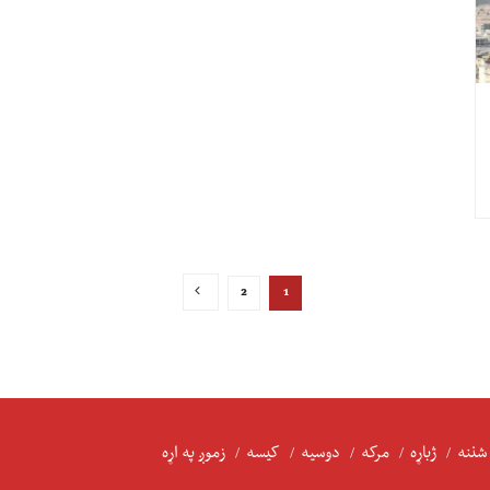
2
1
شننه
ژباړه
مرکه
دوسیه
کیسه
زموږ په اړه