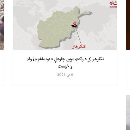
ننګرهار کې د راکټ مرمۍ چاودنې د یوه ماشوم ژوند
واخیست
6 مې 2026