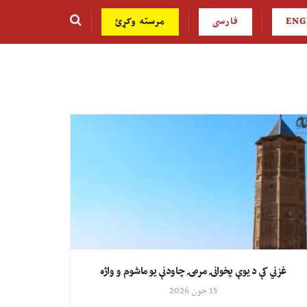
ENG
فارسی
مرسته وکړئ
غزني کې د یوې پخوانۍ مرمۍ چاودنې یو ماشوم و واژه
15 جون 2026