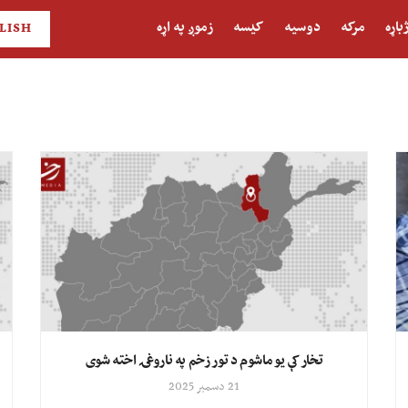
باړه
مرکه
دوسیه
کیسه
زموږ په اړه
LISH
تخار کې یو ماشوم د تور زخم په ناروغۍ اخته شوی
21 دسمبر 2025