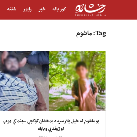
کور پانه
خبر
راپور
شننه
ژ
Tag:
ماشوم
یو ماشوم له خپل پلار سره د بدخشان کوکچې سیند کې ډوب
او ژوند یې وبایله