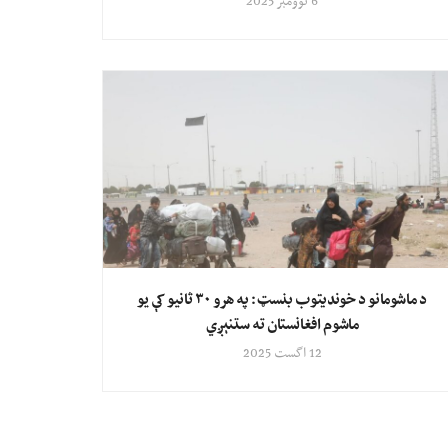
6 نوومبر 2025
د ماشومانو د خوندیتوب بنسټ: په هرو ۳۰ ثانیو کې یو
ماشوم افغانستان ته ستنېږي
12 اگست 2025