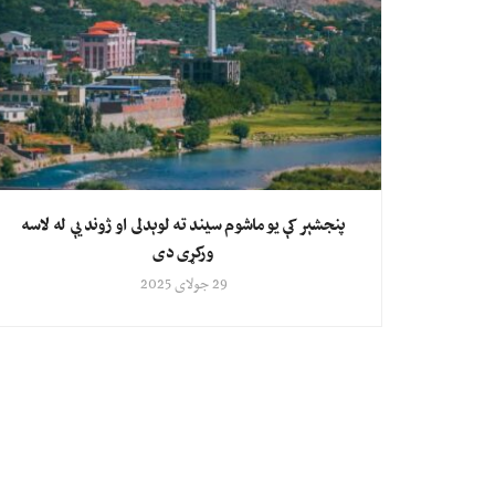
پنجشېر کې یو ماشوم سیند ته لوېدلی او ژوند یې له لاسه
ورکړی دی
29 جولای 2025