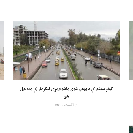
کونړ سیند کې د ډوب شوي ماشوم مړی ننګرهار کې وموندل
شو
31 اگست 2025