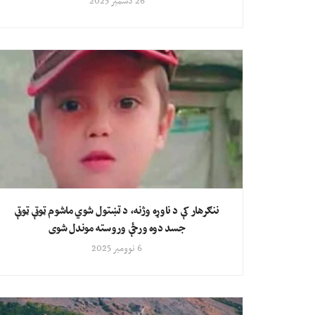
26 دسمبر 2025
ننګرهار کې د ناوړه وژنه، د تښتول شوي ماشوم ټوټې ټوټې
جسد دوه ورځې وروسته موندل شوی
6 نوومبر 2025