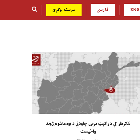
ENG
فارسی
مرسته وکړئ
ننګرهار کې د راکېټ مرمۍ چاودنې د یوه ماشوم ژوند
واخیست