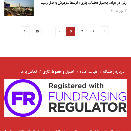
زنی در هرات به‌دلیل «طناب بازی» توسط شوهرش به قتل رسید
۳ ثور ۱۴۰۵
43
…
4
3
2
1
درباره رخشانه
هیات امناء
اصول و خطوط کاری
تماس با ما