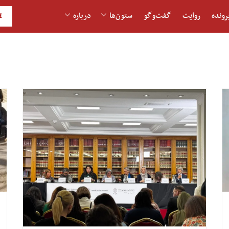
رونده
روایت
گفت‌و‎گو
ستون‌ها
درباره
H