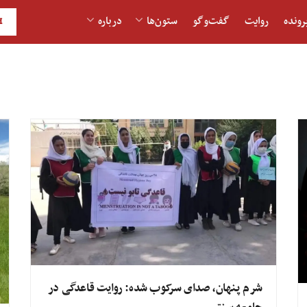
رونده
روایت
گفت‌و‎گو
ستون‌ها
درباره
H
شرم پنهان، صدای سرکوب شده: روایت قاعدگی در